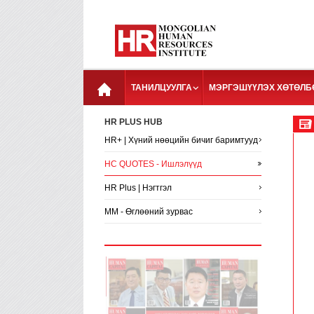
ТАНИЛЦУУЛГА
МЭРГЭШҮҮЛЭХ ХӨТӨЛБ
HR PLUS HUB
HR+ | Хүний нөөцийн бичиг баримтууд
HC QUOTES - Ишлэлүүд
HR Plus | Нэгтгэл
MM - Өглөөний зурвас