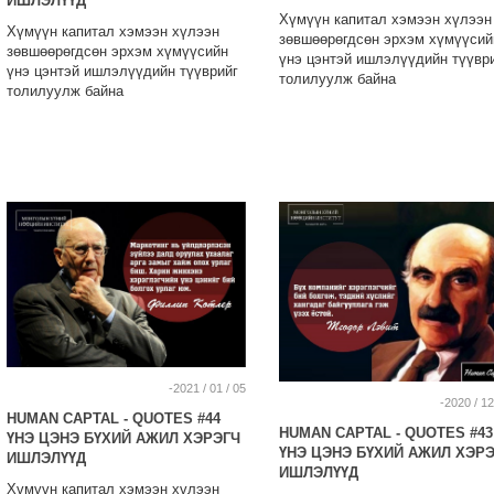
ИШЛЭЛҮҮД
Хүмүүн капитал хэмээн хүлээн
Хүмүүн капитал хэмээн хүлээн
зөвшөөрөгдсөн эрхэм хүмүүсий
зөвшөөрөгдсөн эрхэм хүмүүсийн
үнэ цэнтэй ишлэлүүдийн түүвр
үнэ цэнтэй ишлэлүүдийн түүврийг
толилуулж байна
толилуулж байна
-2021 / 01 / 05
-2020 / 12
HUMAN CAPTAL - QUOTES #44
HUMAN CAPTAL - QUOTES #43
ҮНЭ ЦЭНЭ БҮХИЙ АЖИЛ ХЭРЭГЧ
ҮНЭ ЦЭНЭ БҮХИЙ АЖИЛ ХЭР
ИШЛЭЛҮҮД
ИШЛЭЛҮҮД
Хүмүүн капитал хэмээн хүлээн