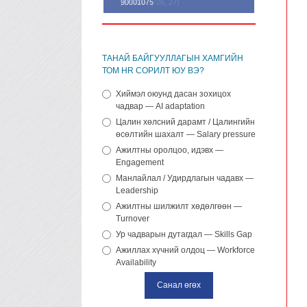
90001075
ТАНАЙ БАЙГУУЛЛАГЫН ХАМГИЙН
ТОМ HR СОРИЛТ ЮУ ВЭ?
Хиймэл оюунд дасан зохицох
чадвар — AI adaptation
Цалин хөлсний дарамт / Цалингийн
өсөлтийн шахалт — Salary pressure
Ажилтны оролцоо, идэвх —
Engagement
Манлайлал / Удирдлагын чадавх —
Leadership
Ажилтны шилжилт хөдөлгөөн —
Turnover
Ур чадварын дутагдал — Skills Gap
Ажиллах хүчний олдоц — Workforce
Availability