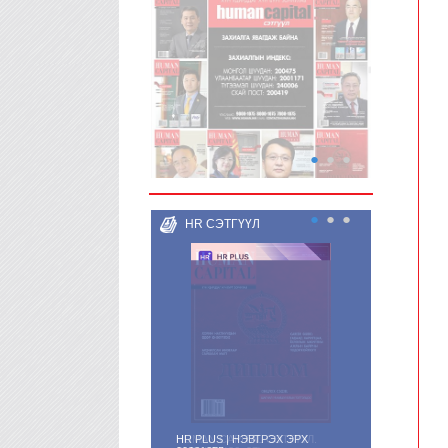
●
●
●
●
●
●
HR СЭТГҮҮЛ
HR PLUS | НЭВТРЭХ ЭРХ