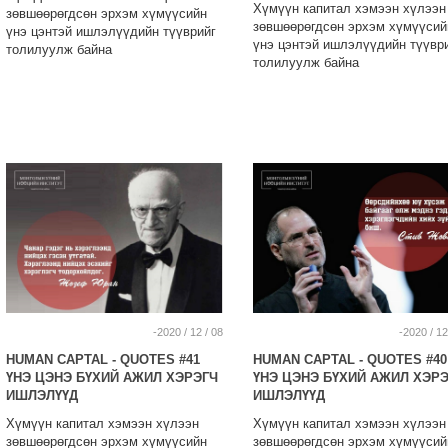
Хүмүүн капитал хэмээн хүлээн
зөвшөөрөгдсөн эрхэм хүмүүсийн
зөвшөөрөгдсөн эрхэм хүмүүсий
үнэ цэнтэй ишлэлүүдийн түүврийг
үнэ цэнтэй ишлэлүүдийн түүвр
толилуулж байна
толилуулж байна
-2020 / 12 / 08
-2020 / 12
HUMAN CAPTAL - QUOTES #41
HUMAN CAPTAL - QUOTES #40
ҮНЭ ЦЭНЭ БҮХИЙ АЖИЛ ХЭРЭГЧ
ҮНЭ ЦЭНЭ БҮХИЙ АЖИЛ ХЭР
ИШЛЭЛҮҮД
ИШЛЭЛҮҮД
Хүмүүн капитал хэмээн хүлээн
Хүмүүн капитал хэмээн хүлээн
зөвшөөрөгдсөн эрхэм хүмүүсийн
зөвшөөрөгдсөн эрхэм хүмүүсий