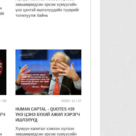
зөвшөөрөгдсөн эрхэм хүмүүсийн
н
үнэ цэнтэй ишлэлүүдийн түүврийг
ийг
толилуулж байна
 / 06
-2020 / 11 / 27
HUMAN CAPTAL - QUOTES #39
ЭГЧ
ҮНЭ ЦЭНЭ БҮХИЙ АЖИЛ ХЭРЭГЧ
ИШЛЭЛҮҮД
Хүмүүн капитал хэмээн хүлээн
н
зөвшөөрөгдсөн эрхэм хүмүүсийн