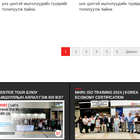
үнэ цэнтэй ишлэлүүдийн түүврийг
үнэ цэнтэй ишлэлүүдийн түүвр
толилуулж байна
толилуулж байна
1
2
3
4
5
6
Дараах
MHRI: ISO TRAINING 2024 | KOREA
МХНИ: ЭЕРЭГ ХАНДЛ
Э?
ECONOMY CERTIFICATION
ҮЙЛ АЖИЛЛАГААГ СА
REGISTRAR - БНСУ-Н ЭДИЙН
| ХАРИЛЦАА ХАНДЛА
ЗАСГИЙН ГЭРЧИЛГЭЭЖҮҮЛЭХ
СУРГАЛТ - ЭЕРЭГ ХА
ЗӨВЛӨЛИЙН МЭРГЭШҮҮЛЭХ ТУСГАЙ
БАГИЙН ҮЙЛ АЖИЛЛА
ХӨТӨЛБӨРТ ЗОЧИН ТӨЛӨӨЛӨГЧӨӨР
САЙЖРУУЛАХ НЬ | Х
ОРОЛЦОЖ, БНСУ-Н ААН БОЛОН ТӨР
ХАНДЛАГЫН БАГЦ СУ
Г
ЗАХИРГААНЫ БАЙГУУЛЛАГЫН ҮЙЛ
ЗОХИОН БАЙГУУЛАГД
АЖИЛЛАГААТАЙ ТАНИЛЦАЖ
ТУРШЛАГА СУДЛАХ АЛБАН