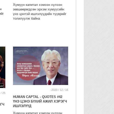
Хүмүүн капитал хэмээн хүлээн
н
зөвшөөрөгдсөн эрхэм хүмүүсийн
ийг
үнэ цэнтэй ишлэлүүдийн түүврийг
толилуулж байна
-2020 / 12 / 16
 / 25
HUMAN CAPTAL - QUOTES #42
ҮНЭ ЦЭНЭ БҮХИЙ АЖИЛ ХЭРЭГЧ
ЭГЧ
ИШЛЭЛҮҮД
Хүмүүн капитал хэмээн хүлээн