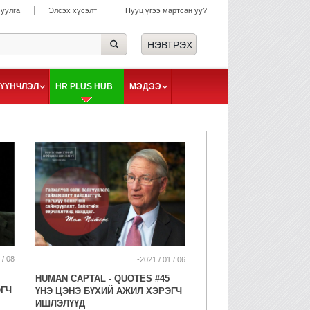
суулга
Элсэх хүсэлт
Нууц үгээ мартсан уу?
ҮҮНЧЛЭЛ
HR PLUS HUB
МЭДЭЭ
 / 08
-2021 / 01 / 06
HUMAN CAPTAL - QUOTES #45
ЭГЧ
ҮНЭ ЦЭНЭ БҮХИЙ АЖИЛ ХЭРЭГЧ
ИШЛЭЛҮҮД