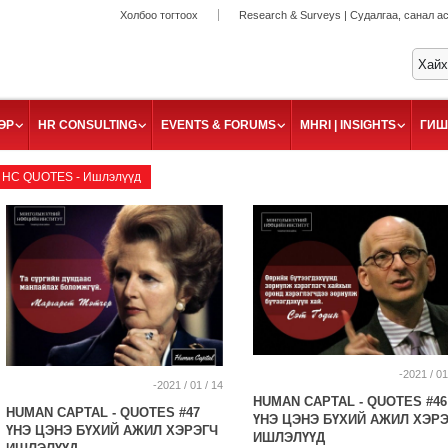
Холбоо тогтоох
Research & Surveys | Судалгаа, санал а
ӨР
HR CONSULTING
EVENTS & FORUMS
MHRI | INSIGHTS
ГИШ
HC QUOTES - Ишлэлүүд
-2021 / 01
-2021 / 01 / 14
HUMAN CAPTAL - QUOTES #46
HUMAN CAPTAL - QUOTES #47
ҮНЭ ЦЭНЭ БҮХИЙ АЖИЛ ХЭР
ҮНЭ ЦЭНЭ БҮХИЙ АЖИЛ ХЭРЭГЧ
ИШЛЭЛҮҮД