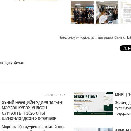
The Future You Can Build in Mongolia | Эх орондоо эргэн ирэхийн үнэ
Танд энэхүү мэдээлэл таалагдаж байвал Li
этгэгдэл бичих
MHRI | 
- 2026 / 07 / 27
ХҮНИЙ НӨӨЦИЙН УДИРДЛАГЫН
Жижиг, д
МЭРГЭШҮҮЛЭХ ҮНДСЭН
түгээмэ
СУРГАЛТЫН 2026 ОНЫ
тодорхой
ШИНЭЧЛЭГДСЭН ХӨТӨЛБӨР
Мэргэжлийн сууриа системтэйгээр
АХИСАН