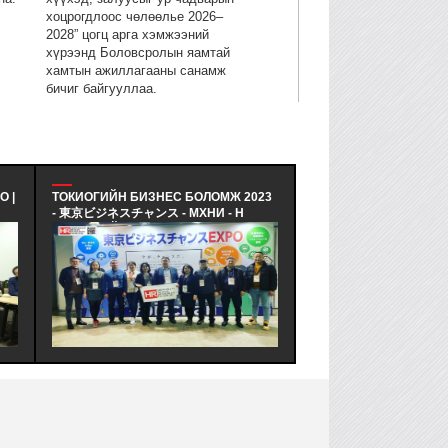
хоцрогдлоос чөлөөлье 2026–
2028” цогц арга хэмжээний
хүрээнд Боловсролын яамтай
хамтын ажиллагааны санамж
бичиг байгууллаа.
 |
ТОКИОГИЙН БИЗНЕС БОЛОМЖ 2023
АНУ-Н BYU HAWAII И
- 東京ビジネスチャンス - МХНИ - Н
ТӨЛӨӨЛӨГЧИДТЭЙ УУЛ
"ХӨГЖЛИЙН НУУЦААС СУРАЛЦЪЯ"
АНУ-Н BYU HAWAII И
ТУРШЛАГА СУДЛАХ ТУСГАЙ
ЭЛСЭЛТ БА ТӨГСӨЛТ
ХӨТӨЛБӨРТ ХӨГЖЛИЙН АЯЛАЛ
КАРЬЕР, ХАМТЫН АЖ
"ТОКИОГИЙН БИЗНЕС БОЛОМЖ" -
ХАРИУЦСАН ТӨЛӨӨЛ
(東京ビジネスチャンス) ИННОВАЦИЙН
УУЛЗАЛТ ХИЙВ
ЭКСПО АРГА ХЭМЖЭЭНИЙ ХҮРЭЭНД
АМЖИЛТТАЙ ЗОХИОН
БАЙГУУЛАГДЛАА.