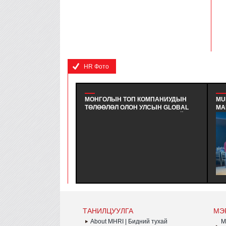
HR Фото
МОНГОЛЫН ТОП КОМПАНИУДЫН
MU
ТӨЛӨӨЛӨЛ ОЛОН УЛСЫН GLOBAL
МА
HR FORUM (GHRF)-Д АМЖИЛТАЙ
СЕ
ОРОЛЦЛОО. - МОНГОЛЫН ХҮНИЙ
ЭК
НӨӨЦИЙН ИНСТИТУТИЙН ГИШҮҮН
ХЭ
БОЛОН ДЭМЖИГЧ ТОП ААН-ДИЙН
ЗО
ТӨЛӨӨЛӨЛ БНСУ-Д ЖИЛ БҮР
ШИ
УЛАМЖЛАЛ ОЛОН ЗОХИОН
БО
БАЙГУУЛЛАГДДАГ GLOBAL HR
УД
FORUM (GHRF)-Д АМЖИЛТТАЙ
СУ
ОРОЛЦЛОО.
БА
ТАНИЛЦУУЛГА
МЭ
About MHRI | Бидний тухай
M