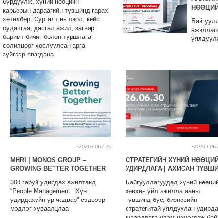
бүрдүүлж, хүний нөөцийн
НӨӨЦИЙ
карьерын дараагийн түвшинд гарах
хөтөлбөр. Сургалт нь онол, кейс
Байгуулл
судалгаа, дасгал ажил, загвар
ажиллага
баримт бичиг болон туршлага
уялдуул
солилцоог хослуулсан арга
байна.
зүйгээр явагдана.
-2026 / 06 / 25
-2026 / 06 
MHRI | MONOS GROUP –
СТРАТЕГИЙН ХҮНИЙ НӨӨЦИ
GROWING BETTER TOGETHER
УДИРДЛАГА | АХИСАН ТҮВШ
300 гаруй удирдах ажилтанд
Байгууллагуудад хүний нөөций
“People Management | Хүн
зөвхөн үйл ажиллагааны
удирдахуйн ур чадвар” сэдвээр
түвшинд бус, бизнесийн
мэдлэг хуваалцлаа
стратегитай уялдуулан удирда
шаардлага улам нэмэгдэж бай