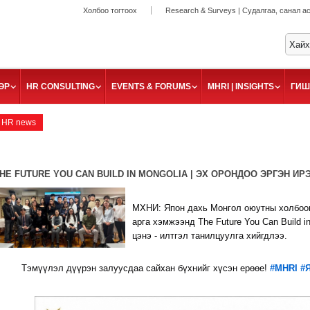
Холбоо тогтоох
Research & Surveys | Судалгаа, санал а
ӨР
HR CONSULTING
EVENTS & FORUMS
MHRI | INSIGHTS
ГИШ
HR news
HE FUTURE YOU CAN BUILD IN MONGOLIA | ЭХ ОРОНДОО ЭРГЭН ИР
МХНИ: Япон дахь Монгол оюутны холбооны
арга хэмжээнд The Future You Can Build i
цэнэ - илтгэл танилцуулга хийгдлээ.
Тэмүүлэл дүүрэн залуусдаа сайхан бүхнийг хүсэн ерөөе!
#MHRI
#