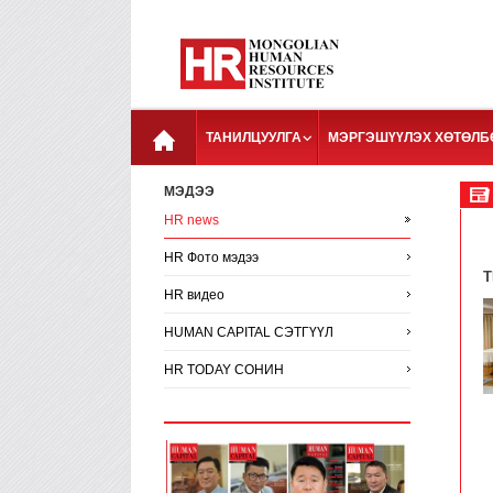
ТАНИЛЦУУЛГА
МЭРГЭШҮҮЛЭХ ХӨТӨЛБ
МЭДЭЭ
HR news
HR Фото мэдээ
T
HR видео
HUMAN CAPITAL СЭТГҮҮЛ
HR TODAY СОНИН