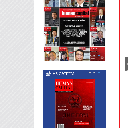
●
●
●
●
●
●
HR СЭТГҮҮЛ