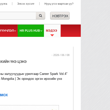
суулга
Элсэх хүсэлт
Нууц үгээ мартсан уу?
ҮҮНЧЛЭЛ
HR PLUS HUB
МЭДЭЭ
- 2026 / 06 / 08
ЭХИЙН ҮНЭ ЦЭНЭ
 залуучуудын урилгаар Career Spark Vol.4”
n Mongolia | Эх орондоо эргэн ирэхийн үнэ
ЯМОХ