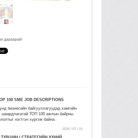
 цэнэ
ke дараарай!
TOP 100 SME JOB DESCRIPTIONS
унд бизнесийн байгууллагуудад хамгийн
л шаардлагатай ТОП 100 ажлын байрны
лолтыг нэгтгэн хүргэж байна.
- 2026 / 07 / 15
 ТҮВШИН | СТРАТЕГИЙН ХҮНИЙ