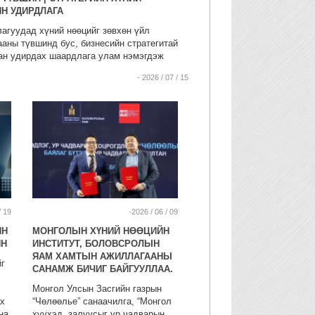
Н УДИРДЛАГА
агуудад хүний нөөцийг зөвхөн үйл
аны түвшинд бус, бизнесийн стратегитай
ан удирдах шаардлага улам нэмэгдэж
- 2026 / 07 / 15
/ 19
-2026 / 06 / 09
ЙН
МОНГОЛЫН ХҮНИЙ НӨӨЦИЙН
ИН
ИНСТИТУТ, БОЛОВСРОЛЫН
ЯАМ ХАМТЫН АЖИЛЛАГААНЫ
г
САНАМЖ БИЧИГ БАЙГУУЛЛАА.
Монгол Улсын Засгийн газрын
х
“Чөлөөлье” санаачилга, “Монгол
на.
хүүхэд, залуусыг ур чадварын