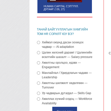
HUMAN CAPITAL СЭТГҮҮЛ.
ДУГААР. (¹26, 27)
ТАНАЙ БАЙГУУЛЛАГЫН ХАМГИЙН
ТОМ HR СОРИЛТ ЮУ ВЭ?
Хиймэл оюунд дасан зохицох
чадвар — AI adaptation
Цалин хөлсний дарамт / Цалингийн
С
өсөлтийн шахалт — Salary pressure
Ажилтны оролцоо, идэвх —
Engagement
Манлайлал / Удирдлагын чадавх —
Leadership
Ажилтны шилжилт хөдөлгөөн —
Turnover
Ур чадварын дутагдал — Skills Gap
Ажиллах хүчний олдоц — Workforce
Availability