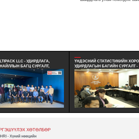
LTIPACK LLC - УДИРДЛАГА,
ҮНДЭСНИЙ СТАТИСТИКИЙН ХОРОО
НАЙЛЛЫН БАГЦ СУРГАЛТ,
УДИРДЛАГЫН БАГИЙН СУРГАЛТ -
МИНАР ЗОХИОН БАЙГУУЛАВ -
ҮНДЭСНИЙ СТАТИСТИКИЙН
ОЛОГИД ЭЭЛТЭЙ, ЭДИЙН ЗАСАГТ
ХОРООНЫ АЛБА НЭГЖИЙН
МНЭЛТТЭЙ, ХЭРЭГЛЭЭНД
УДИРДЛАГУУДАД "БАГ, БАГИЙН
ХИМЖТОЙ БАГЛАА БООДЛЫН
АЖИЛЛАГАА | БАЙГУУЛЛАГЫН
ЙДЭЛИЙГ ИРГЭДДЭЭ САНАЛ
СОЁЛ, ТҮҮНИЙ ТӨЛӨВШИЛ
ЛГОДОГ МУЛТИПАК ХХК-Н
АГУУЛГААР СУРГАЛТ ЗОХИОН
ИРДЛАГЫН БАГ ХАМТ ОЛОНД
БАЙГУУЛЛАГДЛАА.
РГАЛТ СЕМИНАР ЗОХИОН
ЙГУУЛЛАА.
РГЭШҮҮЛЭХ ХӨТӨЛБӨР
HRI - Хүний нөөцийн