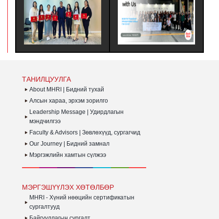
#380 - ХҮНИЙ НӨӨЦИЙН
АЖИЛЧИД, БИЗНЕС
Э
УДИРДЛАГЫН
ТҮНШҮҮД ЭСВЭЛ
Г
МЭРГЭШҮҮЛЭХ ҮНДСЭН
ҮЙЛЧЛҮҮЛЭГЧДЭД УРАМ
З
СУРГАЛТЫН MHRI LEVEL-
ЗОРИГ ӨГӨХ, ТЭДНИЙ
М
B #380 ЭЛСЭЛТИЙН
ГҮЙЦЭТГЭЛИЙГ ҮНЭЛЭХ
Х
СУРАЛЦАГЧИД
ЗОРИЛГООР ЗОХИОН
Т
ХӨТӨЛБӨРӨӨ
БАЙГУУЛДАГ АЯЛАЛ ЮМ.
О
АМЖИЛТТАЙ ДҮҮРГЭЛЭЭ.
Б
З
Б
ТАНИЛЦУУЛГА
А
Т
About MHRI | Бидний тухай
С
Алсын хараа, эрхэм зорилго
Х
Leadership Message | Удирдлагын
З
Б
мэндчилгээ
Faculty & Advisors | Зөвлөхүүд, сургагчид
Our Journey | Бидний замнал
Мэргэжлийн хамтын сүлжээ
МЭРГЭШҮҮЛЭХ ХӨТӨЛБӨР
MHRI - Хүний нөөцийн сертификатын
сургалтууд
Байгууллагын сургалт