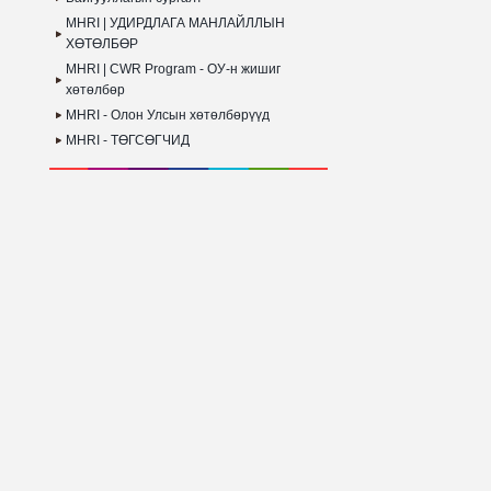
MHRI | УДИРДЛАГА МАНЛАЙЛЛЫН
ХӨТӨЛБӨР
MHRI | CWR Program - ОУ-н жишиг
хөтөлбөр
MHRI - Олон Улсын хөтөлбөрүүд
MHRI - ТӨГСӨГЧИД