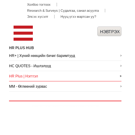
Холбоо тогтоох
Research & Surveys | Судалгаа, санал асуулга
Элсэх хүсэлт
Нууц үгээ мартсан уу?
HR PLUS HUB
HR+ | Хүний нөөцийн бичиг баримтууд
HC QUOTES - Ишлэлүүд
HR Plus | Нэгтгэл
MM - Өглөөний зурвас