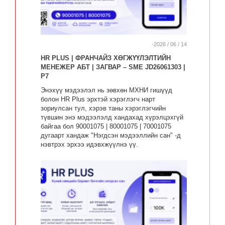
-2026 / 06 / 14
HR PLUS | ФРАНЧАЙЗ ХӨГЖҮҮЛЭЛТИЙН
МЕНЕЖЕР АБТ | ЗАГВАР – SME JD26061303 |
P7
Энэхүү мэдээлэл нь зөвхөн МХНИ гишүүд
болон HR Plus эрхтэй хэрэглэгч нарт
зориулсан тул, хэрэв таны хэрэглэгчийн
түвшин энэ мэдээлэлд хандахад хүрэлцэхгүй
байгаа бол 90001075 | 80001075 | 70001075
дугаарт хандаж "Нэгдсэн мэдээллийн сан" -д
нэвтрэх эрхээ идэвхжүүлнэ үү.