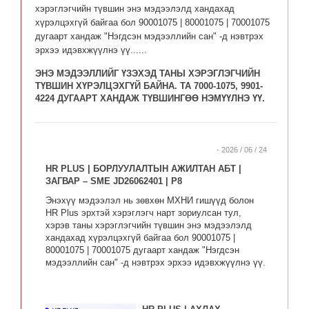
хэрэглэгчийн түвшин энэ мэдээлэлд хандахад
хүрэлцэхгүй байгаа бол 90001075 | 80001075 | 70001075
дугаарт хандаж "Нэгдсэн мэдээллийн сан" -д нэвтрэх
эрхээ идэвхжүүлнэ үү......
ЭНЭ МЭДЭЭЛЛИЙГ ҮЗЭХЭД ТАНЫ ХЭРЭГЛЭГЧИЙН
ТҮВШИН ХҮРЭЛЦЭХГҮЙ БАЙНА. ТА 7000-1075, 9901-
4224 ДУГААРТ ХАНДАЖ ТҮВШИНГӨӨ НЭМҮҮЛНЭ ҮҮ.
- 2026 / 06 / 24
HR PLUS | БОРЛУУЛАЛТЫН АЖИЛТАН АБТ |
ЗАГВАР – SME JD26062401 | P8
Энэхүү мэдээлэл нь зөвхөн МХНИ гишүүд болон
HR Plus эрхтэй хэрэглэгч нарт зориулсан тул,
хэрэв таны хэрэглэгчийн түвшин энэ мэдээлэлд
хандахад хүрэлцэхгүй байгаа бол 90001075 |
80001075 | 70001075 дугаарт хандаж "Нэгдсэн
мэдээллийн сан" -д нэвтрэх эрхээ идэвхжүүлнэ үү.