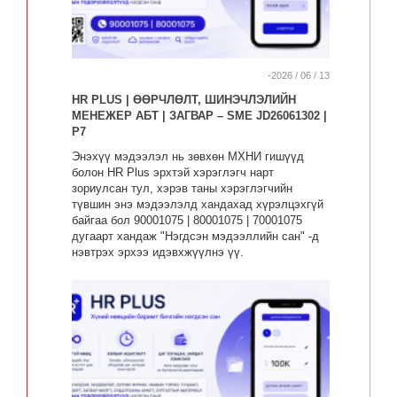
-2026 / 06 / 13
HR PLUS | ӨӨРЧЛӨЛТ, ШИНЭЧЛЭЛИЙН
МЕНЕЖЕР АБТ | ЗАГВАР – SME JD26061302 |
P7
Энэхүү мэдээлэл нь зөвхөн МХНИ гишүүд
болон HR Plus эрхтэй хэрэглэгч нарт
зориулсан тул, хэрэв таны хэрэглэгчийн
түвшин энэ мэдээлэлд хандахад хүрэлцэхгүй
байгаа бол 90001075 | 80001075 | 70001075
дугаарт хандаж "Нэгдсэн мэдээллийн сан" -д
нэвтрэх эрхээ идэвхжүүлнэ үү.