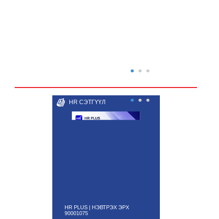
●
●
●
●
●
●
HR СЭТГҮҮЛ
HR PLUS | НЭВТРЭХ ЭРХ
90001075