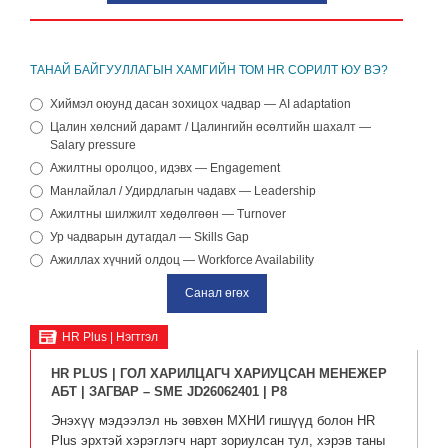
ТАНАЙ БАЙГУУЛЛАГЫН ХАМГИЙН ТОМ HR СОРИЛТ ЮУ ВЭ?
Хиймэл оюунд дасан зохицох чадвар — AI adaptation
Цалин хөлсний дарамт / Цалингийн өсөлтийн шахалт —
Salary pressure
Ажилтны оролцоо, идэвх — Engagement
Манлайлал / Удирдлагын чадавх — Leadership
Ажилтны шилжилт хөдөлгөөн — Turnover
Ур чадварын дутагдал — Skills Gap
Ажиллах хүчний олдоц — Workforce Availability
HR Plus | Нэгтгэл
HR PLUS | ГОЛ ХАРИЛЦАГЧ ХАРИУЦСАН МЕНЕЖЕР
АБТ | ЗАГВАР – SME JD26062401 | P8
Энэхүү мэдээлэл нь зөвхөн МХНИ гишүүд болон HR
Plus эрхтэй хэрэглэгч нарт зориулсан тул, хэрэв таны