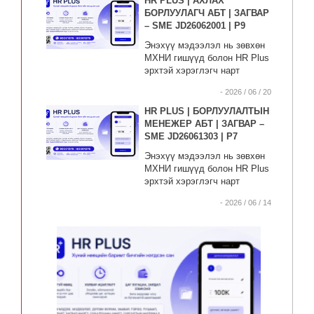
HR PLUS | АХЛАХ
БОРЛУУЛАГЧ АБТ | ЗАГВАР
– SME JD26062001 | P9
Энэхүү мэдээлэл нь зөвхөн
МХНИ гишүүд болон HR Plus
эрхтэй хэрэглэгч нарт
зориулсан тул, хэрэв таны
- 2026 / 06 / 20
хэрэглэгчийн түвшин энэ
мэдээлэлд хандахад
HR PLUS | БОРЛУУЛАЛТЫН
хүрэлцэхгүй байгаа бол
МЕНЕЖЕР АБТ | ЗАГВАР –
90001075 | 80001075 |
SME JD26061303 | P7
70001075 дугаарт хандаж
Энэхүү мэдээлэл нь зөвхөн
"Нэгдсэн мэдээллийн сан" -д
МХНИ гишүүд болон HR Plus
нэвтрэх эрхээ идэвхжүүлнэ
эрхтэй хэрэглэгч нарт
үү.
зориулсан тул, хэрэв таны
- 2026 / 06 / 14
хэрэглэгчийн түвшин энэ
мэдээлэлд хандахад
хүрэлцэхгүй байгаа бол
90001075 | 80001075 |
70001075 дугаарт хандаж
"Нэгдсэн мэдээллийн сан" -д
нэвтрэх эрхээ идэвхжүүлнэ
үү.