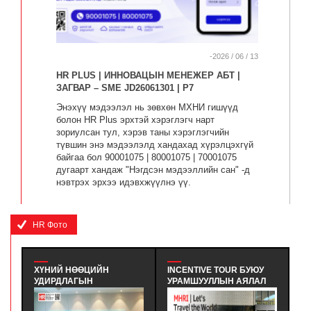
-2026 / 06 / 13
HR PLUS | ИННОВАЦЫН МЕНЕЖЕР АБТ |
ЗАГВАР – SME JD26061301 | P7
Энэхүү мэдээлэл нь зөвхөн МХНИ гишүүд
болон HR Plus эрхтэй хэрэглэгч нарт
зориулсан тул, хэрэв таны хэрэглэгчийн
түвшин энэ мэдээлэлд хандахад хүрэлцэхгүй
байгаа бол 90001075 | 80001075 | 70001075
дугаарт хандаж "Нэгдсэн мэдээллийн сан" -д
нэвтрэх эрхээ идэвхжүүлнэ үү.
HR Фото
ХҮНИЙ НӨӨЦИЙН
INCENTIVE TOUR БУЮУ
MH
УДИРДЛАГЫН
УРАМШУУЛЛЫН АЯЛАЛ
K
МЭРГЭШҮҮЛЭХ ҮНДСЭН
ГЭЖ ЮУ ВЭ? - INCENTIVE
CE
СУРГАЛТЫН ТӨГСӨЛТ
TOUR ГЭДЭГ НЬ
RE