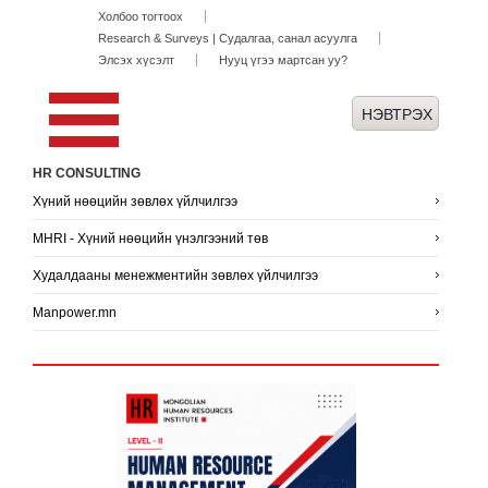
Холбоо тогтоох
Research & Surveys | Судалгаа, санал асуулга
Элсэх хүсэлт
Нууц үгээ мартсан уу?
HR CONSULTING
Хүний нөөцийн зөвлөх үйлчилгээ
MHRI - Хүний нөөцийн үнэлгээний төв
Худалдааны менежментийн зөвлөх үйлчилгээ
Manpower.mn