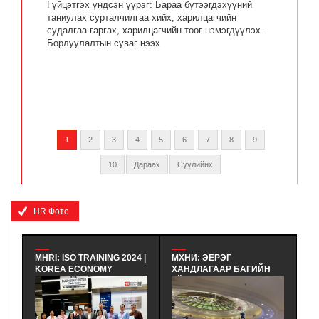
Гүйцэтгэх үндсэн үүрэг: Бараа бүтээгдэхүүний
таниулах сурталчилгаа хийх, харилцагчийн
судалгаа гаргах, харилцагчийн тоог нэмэгдүүлэх.
Борлуулалтын суваг нээх
1
2
3
4
5
6
7
8
9
10
Дараах
Сүүлийнх
HR Фото
I: ISO TRAINING 2024 |
МХНИ: ЭЕРЭГ
ХҮНИЙ НӨӨЦ
REA ECONOMY
ХАНДЛАГААР БАГИЙН
УДИРДЛАГЫН
TIFICATION
ҮЙЛ АЖИЛЛАГААГ
МЭРГЭШҮҮЛЭ
ISTRAR - БНСУ-Н
САЙЖРУУЛАХ НЬ |
СУРГАЛТЫН
ИЙН ЗАСГИЙН
ХАРИЛЦАА ХАНДЛАГЫН
СУРАЛЦАГЧИ
РЧИЛГЭЭЖҮҮЛЭХ
БАГЦ СУРГАЛТ - ЭЕРЭГ
ХӨТӨЛБӨРИЙ