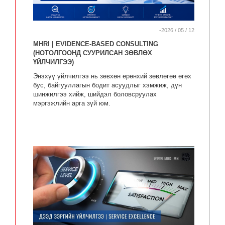
-2026 / 05 / 12
MHRI | EVIDENCE-BASED CONSULTING
(НОТОЛГООНД СУУРИЛСАН ЗӨВЛӨХ
ҮЙЛЧИЛГЭЭ)
Энэхүү үйлчилгээ нь зөвхөн ерөнхий зөвлөгөө өгөх
бус, байгууллагын бодит асуудлыг хэмжиж, дүн
шинжилгээ хийж, шийдэл боловсруулах
мэргэжлийн арга зүй юм.