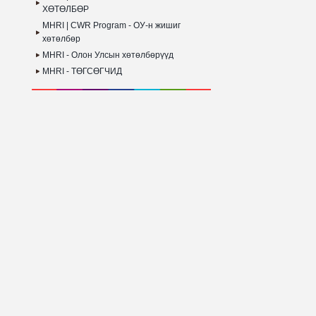
ХӨТӨЛБӨР
MHRI | CWR Program - ОУ-н жишиг
хөтөлбөр
MHRI - Олон Улсын хөтөлбөрүүд
MHRI - ТӨГСӨГЧИД