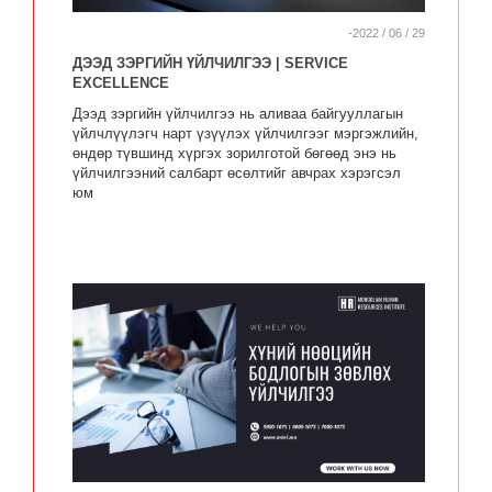
-2022 / 06 / 29
ДЭЭД ЗЭРГИЙН ҮЙЛЧИЛГЭЭ | SERVICE
EXCELLENCE
Дээд зэргийн үйлчилгээ нь аливаа байгууллагын
үйлчлүүлэгч нарт үзүүлэх үйлчилгээг мэргэжлийн,
өндөр түвшинд хүргэх зорилготой бөгөөд энэ нь
үйлчилгээний салбарт өсөлтийг авчрах хэрэгсэл
юм