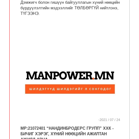
Дэмжигч болон гишүүн байгууллагын хүний нөөцийн
бүрдүүлэлтийн мэдээллийг ТӨЛБӨРГҮЙ нийтлэнэ,
ТҮГЭЭНЭ.
-2021 / 07 / 24
MP:21072401 “НАНДИНБРОДЕРС ГРУПП” ХХК -
БИЧИГ ХЭРЭГ, ХҮНИЙ НӨӨЦИЙН АЖИЛТАН