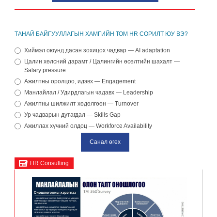
ТАНАЙ БАЙГУУЛЛАГЫН ХАМГИЙН ТОМ HR СОРИЛТ ЮУ ВЭ?
Хиймэл оюунд дасан зохицох чадвар — AI adaptation
Цалин хөлсний дарамт / Цалингийн өсөлтийн шахалт —
Salary pressure
Ажилтны оролцоо, идэвх — Engagement
Манлайлал / Удирдлагын чадавх — Leadership
Ажилтны шилжилт хөдөлгөөн — Turnover
Ур чадварын дутагдал — Skills Gap
Ажиллах хүчний олдоц — Workforce Availability
HR Consulting