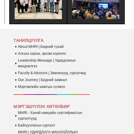
ВЛӨЛИЙН
ХАНДЛАГААР БАГИЙН
БОЛЛОО. - Х
РГЭШҮҮЛЭХ ТУСГАЙ
ҮЙЛ АЖИЛЛАГААГ
НӨӨЦИЙН УД
ТӨЛБӨРТ ЗОЧИН
САЙЖРУУЛАХ НЬ |
МЭРГЭШҮҮЛ
ЛӨӨЛӨГЧӨӨР
ХАРИЛЦАА ХАНДЛАГЫН
(MHRI/LEVEL
ОЛЦОЖ, БНСУ-Н ААН
БАГЦ СУРГАЛТ ЗОХИОН
ҮНДСЭН СУР
ЛОН ТӨР
БАЙГУУЛАГДЛАА.
СУРАЛЦАГЧИ
ХИРГААНЫ
ХӨТӨЛБӨРӨӨ
ЙГУУЛЛАГЫН ҮЙЛ
ДҮҮРГЭЖ
ТАНИЛЦУУЛГА
ИЛЛАГААТАЙ
СЕРТИФИКАТ
НИЛЦАЖ ТУРШЛАГА
АВЛАА.
About MHRI | Бидний тухай
ДЛАХ АЛБАН
Алсын хараа, эрхэм зорилго
ТӨЛБӨР АМЖИЛТТАЙ
ХИОН
Leadership Message | Удирдлагын
ЙГУУЛАГДЛАА.
мэндчилгээ
Faculty & Advisors | Зөвлөхүүд, сургагчид
Our Journey | Бидний замнал
Мэргэжлийн хамтын сүлжээ
МЭРГЭШҮҮЛЭХ ХӨТӨЛБӨР
MHRI - Хүний нөөцийн сертификатын
сургалтууд
Байгууллагын сургалт
MHRI | УДИРДЛАГА МАНЛАЙЛЛЫН