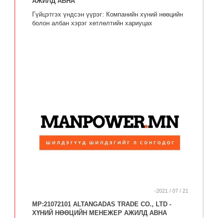
АЖИЛД АВНА
Гүйцэтгэх үндсэн үүрэг: Компанийн хүний нөөцийн
болон албан хэрэг хөтлөлтийн хариуцах
-2021 / 07 / 21
MP:21072101 ALTANGADAS TRADE CO., LTD -
ХҮНИЙ НӨӨЦИЙН МЕНЕЖЕР АЖИЛД АВНА