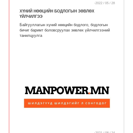
-2022 / 05 / 28
ХҮНИЙ НӨӨЦИЙН БОДЛОГЫН ЗӨВЛӨХ
ҮЙЛЧИЛГЭЭ
Байгууллагын хүний нөөцийн бодлого, бодлогын
бичиг баримт боловсруулах зөвлөх үйлчилгээний
танилцуулга
-2021 / 08 / 24