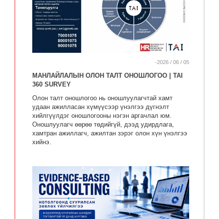
-2026 / 06 / 05
МАНЛАЙЛАЛЫН ОЛОН ТАЛТ ОНОШЛОГОО | TAI
360 SURVEY
Олон талт оношлогоо нь оношлуулагчтай хамт
удаан ажилласан хүмүүсээр үнэлгээ дүгнэлт
хийлгүүлдэг оношлогооны нэгэн аргачлал юм.
Оношлуулагч өөрөө төдийгүй, дээд удирдлага,
хамтран ажиллагч, ажилтан зэрэг олон хүн үнэлгээ
хийнэ.