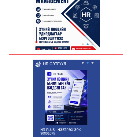
●
●
●
●
●
●
HR СЭТГҮҮЛ
HUMAN CAPITAL СЭТГҮҮЛ.
ДУГААР. (¹31)