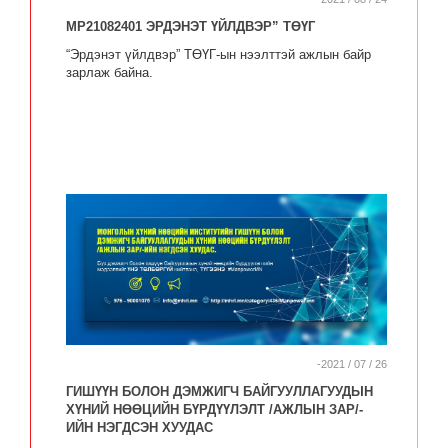
MP21082401 ЭРДЭНЭТ ҮЙЛДВЭР” ТӨҮГ
“Эрдэнэт үйлдвэр” ТӨҮГ-ын нээлттэй ажлын байр
зарлаж байна.
-2021 / 07 / 26
ГИШҮҮН БОЛОН ДЭМЖИГЧ БАЙГУУЛЛАГУУДЫН
ХҮНИЙ НӨӨЦИЙН БҮРДҮҮЛЭЛТ /АЖЛЫН ЗАР/-
ИЙН НЭГДСЭН ХУУДАС