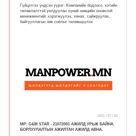
Гүйцэтгэх үндсэн үүрэг: Компанийн бодлого, хэтийн
төлөвлөлттэй уялдуулан хүний нөөцийн оновчтой
менежментийг хэрэгжүүлэх, хянах, сайжруулах,
байгууллагын зөв соёлыг төлөвшүүлэх
-2021 / 07 / 20
MP: G&M STAR - 21072001 АЖИЛД УРЬЖ БАЙНА.
БОРЛУУЛАЛТЫН АЖИЛТАН АЖИЛД АВНА.