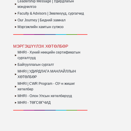
Leadership Message | Удирдлагын
З
Б
мэндчилгээ
Faculty & Advisors | Зөвлөхүүд, сургагчид
Our Journey | Бидний замнал
Мэргэжлийн хамтын сүлжээ
МЭРГЭШҮҮЛЭХ ХӨТӨЛБӨР
MHRI - Хүний нөөцийн сертификатын
сургалтууд
Байгууллагын сургалт
MHRI | УДИРДЛАГА МАНЛАЙЛЛЫН
ХӨТӨЛБӨР
MHRI | CWR Program - ОУ-н жишиг
хөтөлбөр
MHRI - Олон Улсын хөтөлбөрүүд
MHRI - ТӨГСӨГЧИД