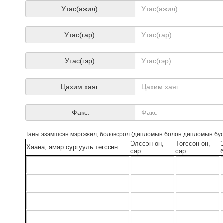
Утас(ажил):
Утас(гар):
Утас(гэр):
Цахим хаяг:
Факс:
Таны эзэмшсэн мэргэжил, боловсрол (дипломын болон дипломын бус
Элссэн он,
Төгссөн он,
Хаана, ямар сургууль төгссөн
сар
сар