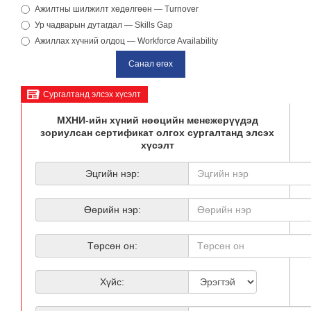
Ажилтны шилжилт хөдөлгөөн — Turnover
Ур чадварын дутагдал — Skills Gap
Ажиллах хүчний олдоц — Workforce Availability
Cургалтанд элсэх хүсэлт
МХНИ-ийн хүний нөөцийн менежерүүдэд
зориулсан сертификат олгох сургалтанд элсэх
хүсэлт
Эцгийн нэр:
Өөрийн нэр:
Төрсөн он:
Хүйс: