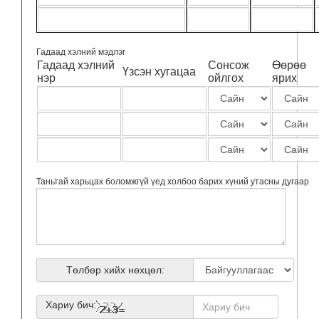
Гадаад хэлний мэдлэг
Гадаад хэлний
Сонсож
Өөрөө
Үзсэн хугацаа
нэр
ойлгох
ярих
Таньтай харьцах боломжгүй үед холбоо барих хүний утасны дугаар
Төлбөр хийх нөхцөл:
Хариу бич: