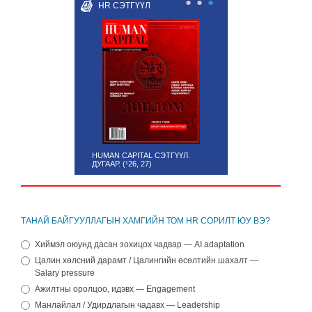
●
●
●
HR СЭТГҮҮЛ
HUMAN CAPITAL СЭТГҮҮЛ.
ДУГААР. (¹26, 27)
ТАНАЙ БАЙГУУЛЛАГЫН ХАМГИЙН ТОМ HR СОРИЛТ ЮУ ВЭ?
Хиймэл оюунд дасан зохицох чадвар — AI adaptation
Цалин хөлсний дарамт / Цалингийн өсөлтийн шахалт —
Salary pressure
Ажилтны оролцоо, идэвх — Engagement
Манлайлал / Удирдлагын чадавх — Leadership