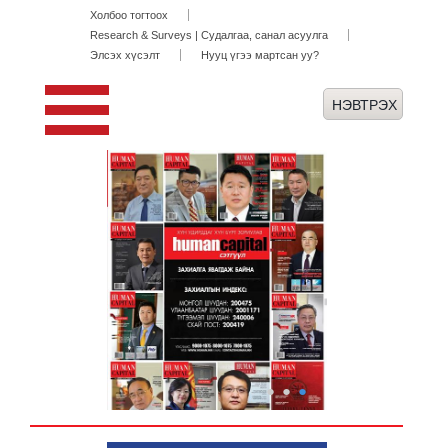
Холбоо тогтоох
Research & Surveys | Судалгаа, санал асуулга
Элсэх хүсэлт
Нууц үгээ мартсан уу?
●
●
●