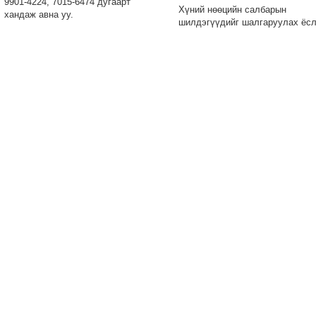
9901-4224, 7015-6474 дугаарт
Хүний нөөцийн салбарын
хандаж авна уу.
шилдэгүүдийг шалгаруулах ёс