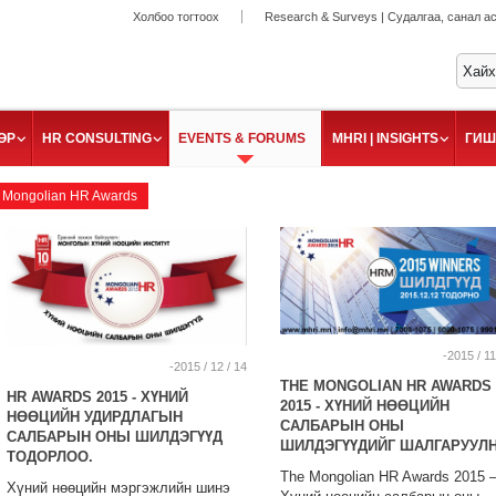
Холбоо тогтоох
Research & Surveys | Судалгаа, санал а
ӨР
HR CONSULTING
EVENTS & FORUMS
MHRI | INSIGHTS
ГИШ
Mongolian HR Awards
-2015 / 11
-2015 / 12 / 14
THE MONGOLIAN HR AWARDS
HR AWARDS 2015 - ХҮНИЙ
2015 - ХҮНИЙ НӨӨЦИЙН
НӨӨЦИЙН УДИРДЛАГЫН
САЛБАРЫН ОНЫ
САЛБАРЫН ОНЫ ШИЛДЭГҮҮД
ШИЛДЭГҮҮДИЙГ ШАЛГАРУУЛН
ТОДОРЛОО.
The Mongolian HR Awards 2015 
Хүний нөөцийн мэргэжлийн шинэ