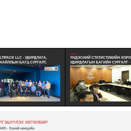
LTIPACK LLC - УДИРДЛАГА,
ҮНДЭСНИЙ СТАТИСТИКИЙН ХОРОО
НАЙЛЛЫН БАГЦ СУРГАЛТ,
УДИРДЛАГЫН БАГИЙН СУРГАЛТ -
МИНАР ЗОХИОН БАЙГУУЛАВ -
ҮНДЭСНИЙ СТАТИСТИКИЙН
ОЛОГИД ЭЭЛТЭЙ, ЭДИЙН ЗАСАГТ
ХОРООНЫ АЛБА НЭГЖИЙН
МНЭЛТТЭЙ, ХЭРЭГЛЭЭНД
УДИРДЛАГУУДАД "БАГ, БАГИЙН
ХИМЖТОЙ БАГЛАА БООДЛЫН
АЖИЛЛАГАА | БАЙГУУЛЛАГЫН
ЙДЭЛИЙГ ИРГЭДДЭЭ САНАЛ
СОЁЛ, ТҮҮНИЙ ТӨЛӨВШИЛ
ЛГОДОГ МУЛТИПАК ХХК-Н
АГУУЛГААР СУРГАЛТ ЗОХИОН
ИРДЛАГЫН БАГ ХАМТ ОЛОНД
БАЙГУУЛЛАГДЛАА.
РГАЛТ СЕМИНАР ЗОХИОН
ЙГУУЛЛАА.
РГЭШҮҮЛЭХ ХӨТӨЛБӨР
HRI - Хүний нөөцийн