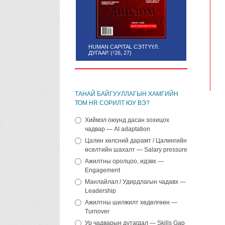
HUMAN CAPITAL СЭТГҮҮЛ.
ДУГААР. (¹26, 27)
ТАНАЙ БАЙГУУЛЛАГЫН ХАМГИЙН
ТОМ HR СОРИЛТ ЮУ ВЭ?
Хиймэл оюунд дасан зохицох
чадвар — AI adaptation
Цалин хөлсний дарамт / Цалингийн
өсөлтийн шахалт — Salary pressure
Ажилтны оролцоо, идэвх —
Engagement
Манлайлал / Удирдлагын чадавх —
Leadership
Ажилтны шилжилт хөдөлгөөн —
Turnover
Ур чадварын дутагдал — Skills Gap