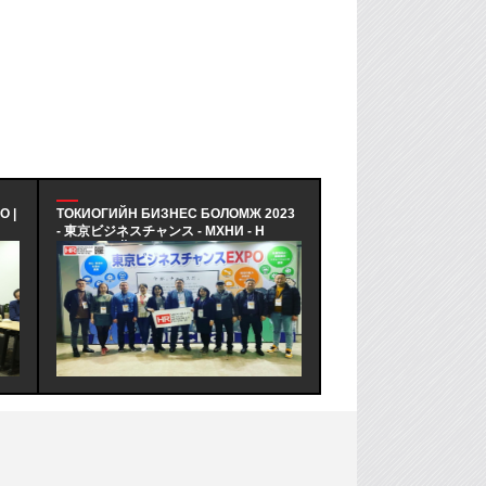
 |
ТОКИОГИЙН БИЗНЕС БОЛОМЖ 2023
АНУ-Н BYU HAWAII И
- 東京ビジネスチャンス - МХНИ - Н
ТӨЛӨӨЛӨГЧИДТЭЙ УУЛ
"ХӨГЖЛИЙН НУУЦААС СУРАЛЦЪЯ"
АНУ-Н BYU HAWAII И
ТУРШЛАГА СУДЛАХ ТУСГАЙ
ЭЛСЭЛТ БА ТӨГСӨЛТ
ХӨТӨЛБӨРТ ХӨГЖЛИЙН АЯЛАЛ
КАРЬЕР, ХАМТЫН АЖ
"ТОКИОГИЙН БИЗНЕС БОЛОМЖ" -
ХАРИУЦСАН ТӨЛӨӨЛ
(東京ビジネスチャンス) ИННОВАЦИЙН
УУЛЗАЛТ ХИЙВ
ЭКСПО АРГА ХЭМЖЭЭНИЙ ХҮРЭЭНД
АМЖИЛТТАЙ ЗОХИОН
БАЙГУУЛАГДЛАА.