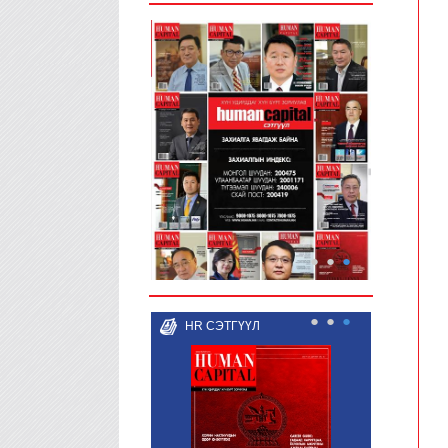
●
●
●
●
●
●
HR СЭТГҮҮЛ