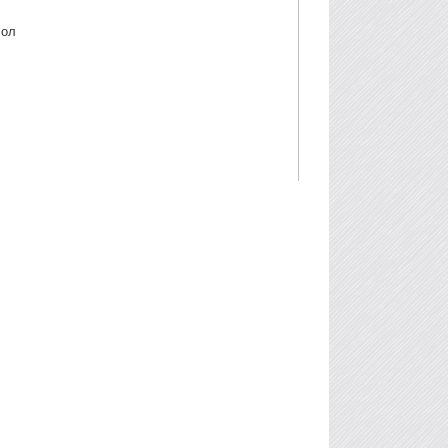
бизнесийн салбар дахь хүний нөөц
лол
баялгийн ач холбогдолыг
чухалчлан үзэхэд ихээхэн ач
холбогдолтой юм.