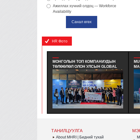
Ажиллах хүчний олдоц — Workforce
Availability
HR Фото
МОНГОЛЫН ТОП КОМПАНИУДЫН
MU
ТӨЛӨӨЛӨЛ ОЛОН УЛСЫН GLOBAL
МА
HR FORUM (GHRF)-Д АМЖИЛТАЙ
СЕ
ОРОЛЦЛОО. - МОНГОЛЫН ХҮНИЙ
ЭК
НӨӨЦИЙН ИНСТИТУТИЙН ГИШҮҮН
ХЭ
БОЛОН ДЭМЖИГЧ ТОП ААН-ДИЙН
ЗО
ТӨЛӨӨЛӨЛ БНСУ-Д ЖИЛ БҮР
ШИ
УЛАМЖЛАЛ ОЛОН ЗОХИОН
БО
БАЙГУУЛЛАГДДАГ GLOBAL HR
УД
FORUM (GHRF)-Д АМЖИЛТТАЙ
СУ
ОРОЛЦЛОО.
БА
ТАНИЛЦУУЛГА
МЭ
About MHRI | Бидний тухай
M