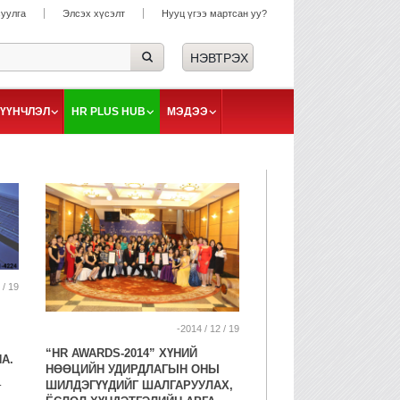
суулга
Элсэх хүсэлт
Нууц үгээ мартсан уу?
ҮҮНЧЛЭЛ
HR PLUS HUB
МЭДЭЭ
 / 19
-2014 / 12 / 19
“HR AWARDS-2014” ХҮНИЙ
А.
НӨӨЦИЙН УДИРДЛАГЫН ОНЫ
–
ШИЛДЭГҮҮДИЙГ ШАЛГАРУУЛАХ,