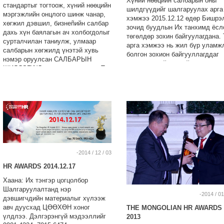
Хүний нөөцийн салбарын оны
стандартыг тогтоож, хүний нөөцийн
шилдгүүдийг шалгаруулах арга
мэргэжлийн онцлого шинж чанар,
хэмжээ 2015.12.12 өдөр Бишрэ
хөгжил дэвшил, бизнеñийн салбар
зочид буудлын Их танхимд ёсл
дахь хүн баялагын ач холбогдолыг
төгөлдөр зохин байгуулагдана. 
сурталчилан таниулж, улмаар
арга хэмжээ нь жил бүр уламж
салбарын хөгжилд үнэтэй хувь
болгон зохион байгууллагддаг
нэмэр оруулсан САЛБАРЫН
бөгөөд хүний нөөцийн зөв
ШИЛДЭГҮҮД - дээ баяр хүргэе. Та
бодлогыг дэмжигч байгууллага
бүхний маань ажил үйлс өмнөх
бүрийг урьж байна. Дэлгэрэнгү
өмнөхөөс илүү өөдрөг, өнгөлөг
мэдээллийг: 7000-1075 8000-10
байх болтугай.
9901-4224
-2014 / 12 / 03
HR AWARDS 2014.12.17
Хаана: Их тэнгэр цогцолбор
Шалгаруулалтанд нэр
-2014 / 01
дэвшигчдийн материалыг хүлээж
авч дуусхад ЦӨӨХӨН хоног
THE MONGOLIAN HR AWARDS
үлдлээ. Дэлгэрэнгүй мэдээллийг
2013