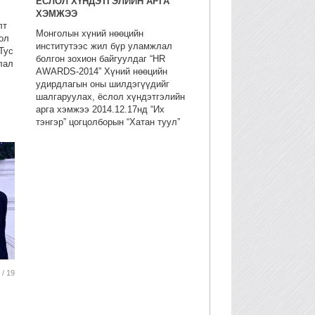
ЁСЛОЛ ХҮНДЭТГЭЛИЙН АРГА
ХЭМЖЭЭ
лт
Монголын хүний нөөцийн
ол
институтээс жил бүр уламжлал
Тус
болгон зохион байгуулдаг “HR
лал
AWARDS-2014” Хүний нөөцийн
удирдлагын оны шилдэгүүдийг
шалгаруулах, ёслол хүндэтгэлийн
арга хэмжээ 2014.12.17нд “Их
й
тэнгэр” цогцолборын “Хатан туул”
75
ресторанд өргөн дэлгэр зохион
байгуулагдлаа. Хүний нөөцийн
салбарын шилдэгүүдийг
тодруулах энэхүү ёслолын
ажиллагаа нь хүний нөөцийн үр
дүнтэй удирдлага бүхий шилдэг
байгууллага, чадварлаг хүний
нөөцийн мэргэжилтнийг тодруулах,
алдаршуулах үйл ажиллагаа юм.
HR Awards 2014 нь хүний нөөцийн
мэргэжлийг стандартын дагуу
 / 19
харьцуулан үнэлэх, салбарын
хөгжилд хувь нэмрээ оруулах,
хүний нөөцийн мэргэжлийн онцлог
шинж чанар, ололт амжилт,