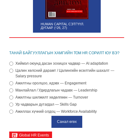
HUMAN CAPITAL СЭТГҮҮЛ.
ДУГААР. (¹26, 27)
ТАНАЙ БАЙГУУЛЛАГЫН ХАМГИЙН ТОМ HR СОРИЛТ ЮУ ВЭ?
Хиймэл оюунд дасан зохицох чадвар — AI adaptation
Цалин хөлсний дарамт / Цалингийн өсөлтийн шахалт —
Salary pressure
Ажилтны оролцоо, идэвх — Engagement
Манлайлал / Удирдлагын чадавх — Leadership
Ажилтны шилжилт хөдөлгөөн — Turnover
Ур чадварын дутагдал — Skills Gap
Ажиллах хүчний олдоц — Workforce Availability
Global HR Events