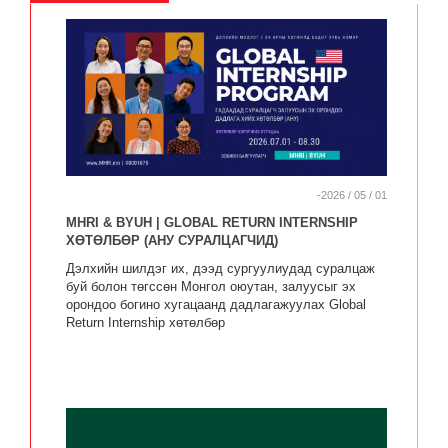
-2026 / 05 / 01
MHRI & BYUH | GLOBAL RETURN INTERNSHIP
ХӨТӨЛБӨР (АНУ СУРАЛЦАГЧИД)
Дэлхийн шилдэг их, дээд сургуулиудад суралцаж
буй болон төгссөн Монгол оюутан, залуусыг эх
орондоо богино хугацаанд дадлагажуулах Global
Return Internship хөтөлбөр