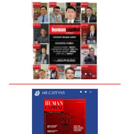
●
●
●
●
●
●
HR СЭТГҮҮЛ