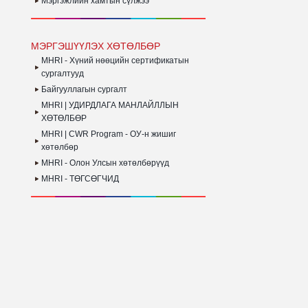
Мэргэжлийн хамтын сүлжээ
МЭРГЭШҮҮЛЭХ ХӨТӨЛБӨР
MHRI - Хүний нөөцийн сертификатын
сургалтууд
Байгууллагын сургалт
MHRI | УДИРДЛАГА МАНЛАЙЛЛЫН
ХӨТӨЛБӨР
MHRI | CWR Program - ОУ-н жишиг
хөтөлбөр
MHRI - Олон Улсын хөтөлбөрүүд
MHRI - ТӨГСӨГЧИД