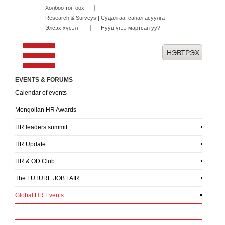
Холбоо тогтоох
Research & Surveys | Судалгаа, санал асуулга
Элсэх хүсэлт
Нууц үгээ мартсан уу?
EVENTS & FORUMS
Calendar of events
Mongolian HR Awards
HR leaders summit
HR Update
HR & OD Club
The FUTURE JOB FAIR
Global HR Events