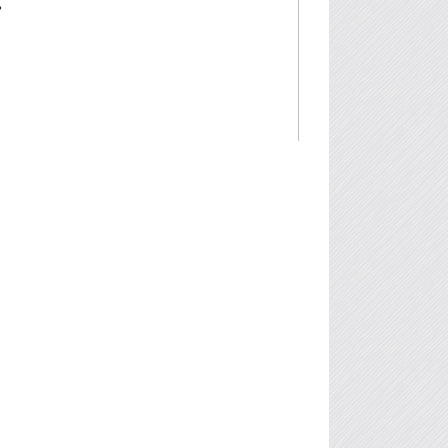
ь
лах
он
ийн
эц