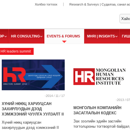
Холбоо тогтоох
Research & Surveys | Судалгаа, санал а
ӨР
HR CONSULTING
EVENTS & FORUMS
MHRI | INSIGHTS
ГИШ
HR leaders summit
-2014 / 11 / 17
-2013 / 07
ХҮНИЙ НӨӨЦ ХАРИУЦСАН
МОНГОЛЫН КОМПАНИЙН
ЗАХИРЛУУДЫН ДЭЭД
ЗАСАГЛАЛЫН КОДЕКС
ХЭМЖЭЭНИЙ ЧУУЛГА УУЛЗАЛТ II
Зах зээлийн эдийн засгийн
Хүний нөөц хариуцсан
тогтолцооны тогтвортой байдал
захирлуудын дээд хэмжээний II