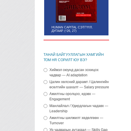
HUMAN CAPITAL СЭТГҮҮЛ.
ДУГААР. (¹26, 27)
ТАНАЙ БАЙГУУЛЛАГЫН ХАМГИЙН
ТОМ HR СОРИЛТ ЮУ ВЭ?
Хиймэл оюунд дасан зохицох
чадвар — AI adaptation
Цалин хөлсний дарамт / Цалингийн
өсөлтийн шахалт — Salary pressure
Ажилтны оролцоо, идэвх —
Engagement
Манлайлал / Удирдлагын чадавх —
Leadership
Ажилтны шилжилт хөдөлгөөн —
Turnover
Ур чадварын дутагдал — Skills Gap