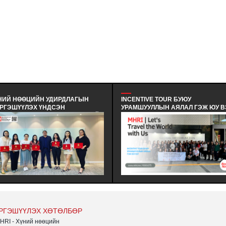
ӨЦИЙН УДИРДЛАГЫН
INCENTIVE TOUR БУЮУ
ЛЭХ ҮНДСЭН
УРАМШУУЛЛЫН АЯЛАЛ ГЭЖ ЮУ ВЭ?
 ТӨГСӨЛТ #380 - ХҮНИЙ
- INCENTIVE TOUR ГЭДЭГ НЬ
УДИРДЛАГЫН
АЖИЛЧИД, БИЗНЕС ТҮНШҮҮД
ЛЭХ ҮНДСЭН
ЭСВЭЛ ҮЙЛЧЛҮҮЛЭГЧДЭД УРАМ
 MHRI LEVEL-B #380
ЗОРИГ ӨГӨХ, ТЭДНИЙ
Н СУРАЛЦАГЧИД
ГҮЙЦЭТГЭЛИЙГ ҮНЭЛЭХ
ӨӨ АМЖИЛТТАЙ
ЗОРИЛГООР ЗОХИОН БАЙГУУЛДАГ
.
АЯЛАЛ ЮМ.
РГЭШҮҮЛЭХ ХӨТӨЛБӨР
HRI - Хүний нөөцийн