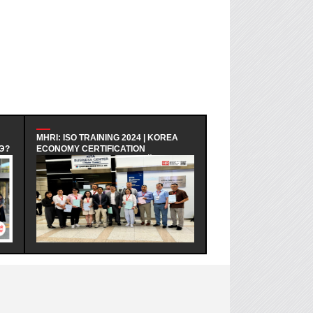
MHRI: ISO TRAINING 2024 | KOREA
МХНИ: ЭЕРЭГ ХАНДЛАГААР 
ECONOMY CERTIFICATION
ҮЙЛ АЖИЛЛАГААГ САЙЖРУУЛ
REGISTRAR - БНСУ-Н ЭДИЙН
| ХАРИЛЦАА ХАНДЛАГЫН БА
ЗАСГИЙН ГЭРЧИЛГЭЭЖҮҮЛЭХ
СУРГАЛТ - ЭЕРЭГ ХАНДЛАГАА
ЗӨВЛӨЛИЙН МЭРГЭШҮҮЛЭХ ТУСГАЙ
БАГИЙН ҮЙЛ АЖИЛЛАГААГ
ХӨТӨЛБӨРТ ЗОЧИН ТӨЛӨӨЛӨГЧӨӨР
САЙЖРУУЛАХ НЬ | ХАРИЛЦАА
ОРОЛЦОЖ, БНСУ-Н ААН БОЛОН ТӨР
ХАНДЛАГЫН БАГЦ СУРГАЛТ
ЗАХИРГААНЫ БАЙГУУЛЛАГЫН ҮЙЛ
ЗОХИОН БАЙГУУЛАГДЛАА.
АЖИЛЛАГААТАЙ ТАНИЛЦАЖ
ТУРШЛАГА СУДЛАХ АЛБАН
ХӨТӨЛБӨР АМЖИЛТТАЙ ЗОХИОН
БАЙГУУЛАГДЛАА.