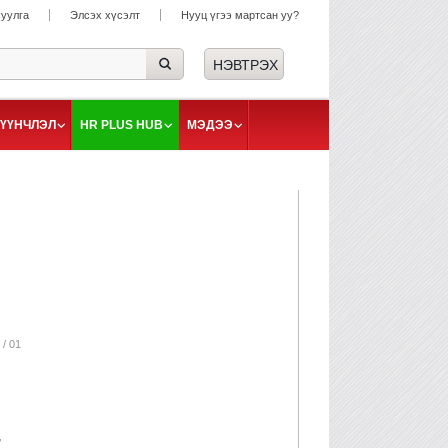
суулга
Элсэх хүсэлт
Нууц үгээ мартсан уу?
ҮҮНЧЛЭЛ
HR PLUS HUB
МЭДЭЭ
 / 01
,