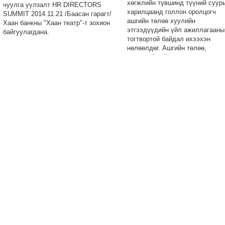
хөгжлийн түвшинд түүний суур
чуулга уулзалт HR DIRECTORS
харилцаанд голлон оролцогч
SUMMIT 2014.11.21 /Баасан гарагт/
ашгийн төлөө хуулийн
Хаан банкны "Хаан театр"-т зохион
этгээдүүдийн үйл ажиллагааны
байгуулагдана.
тогтвортой байдал ихээхэн
нөлөөлдөг. Ашгийн төлөө,
бизнесийн үйл ажиллагаа явуу
бүтэц, зохион байгуулалтын ол
төрөл, хэлбэр байдаг ч тэдгээр
дотроос хамгийн өргөн
хэрэглэгддэг нь компанийн бүт
зохион байгуулалт билээ