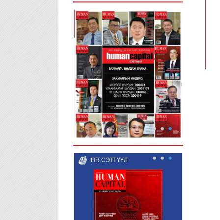
●
●
●
●
●
●
HR СЭТГҮҮЛ