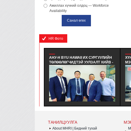
Ажиллах хүчний олдоц — Workforce
Availability
HR Фото
АНУ-Н BYU HAWAII ИХ СУРГУУЛИЙН
ХҮНИЙ НӨ
ТӨЛӨӨЛӨГЧИДТЭЙ УУЛЗАЛТ ХИЙВ -
МЭРГЭШҮҮ
АНУ-Н BYU HAWAII ИХ СУРГУУЛИЙН
СУРГАЛТЫН
ЭЛСЭЛТ БА ТӨГСӨЛТИЙН ДАРААХ
НӨӨЦИЙН 
КАРЬЕР, ХАМТЫН АЖИЛЛАГАА
МЭРГЭШҮҮ
ХАРИУЦСАН ТӨЛӨӨЛӨГЧИДТЭЙ
СУРГАЛТЫН
УУЛЗАЛТ ХИЙВ
ЭЛСЭЛТИЙ
ХӨТӨЛБӨР
ДҮҮРГЭЛЭЭ
ТАНИЛЦУУЛГА
МЭ
About MHRI | Бидний тухай
M