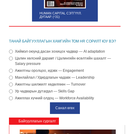
HUMAN CAPITAL СЭТГҮҮЛ.
ДУГААР. (¹31)
ТАНАЙ БАЙГУУЛЛАГЫН ХАМГИЙН ТОМ HR СОРИЛТ ЮУ ВЭ?
Хиймэл оюунд дасан зохицох чадвар — AI adaptation
Цалин хөлсний дарамт / Цалингийн өсөлтийн шахалт —
Salary pressure
Ажилтны оролцоо, идэвх — Engagement
Манлайлал / Удирдлагын чадавх — Leadership
Ажилтны шилжилт хөдөлгөөн — Turnover
Ур чадварын дутагдал — Skills Gap
Ажиллах хүчний олдоц — Workforce Availability
Байгууллагын сургалт