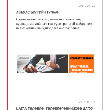
-2017 / 10 / 10
АВЪЯАС БИЛГИЙН ТУЛААН
Судалгаанаас үзэхэд компанийг амжилтанд
хүрэхэд манлайлагч гол үүрэг рольтой байдаг гэж
ихэнх компанийн удирдлага ойлгож байна.
-2017 / 03 / 11
ЦАГАА ТӨЛӨВЛӨ, ТӨЛӨВЛӨГӨӨНИЙХӨӨ ДАГУУ