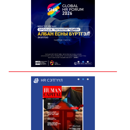
●
●
●
●
●
●
HR СЭТГҮҮЛ