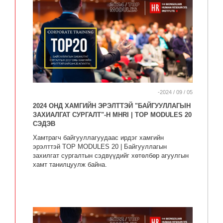
-2024 / 09 / 05
2024 ОНД ХАМГИЙН ЭРЭЛТТЭЙ "БАЙГУУЛЛАГЫН
ЗАХИАЛГАТ СУРГАЛТ"-Н MHRI | TOP MODULES 20
СЭДЭВ
Хамтрагч байгууллагуудаас ирдэг хамгийн
эрэлттэй TOP MODULES 20 | Байгууллагын
захилгат сургалтын сэдвүүдийг хөтөлбөр агуулгын
хамт танилцуулж байна.