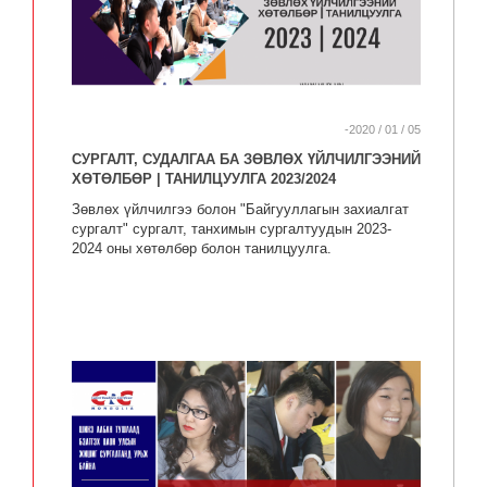
-2020 / 01 / 05
СУРГАЛТ, СУДАЛГАА БА ЗӨВЛӨХ ҮЙЛЧИЛГЭЭНИЙ
ХӨТӨЛБӨР | ТАНИЛЦУУЛГА 2023/2024
Зөвлөх үйлчилгээ болон "Байгууллагын захиалгат
сургалт" сургалт, танхимын сургалтуудын 2023-
2024 оны хөтөлбөр болон танилцуулга.