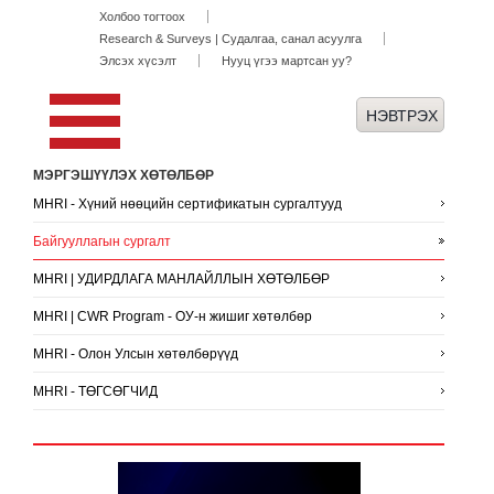
Холбоо тогтоох
Research & Surveys | Судалгаа, санал асуулга
Элсэх хүсэлт
Нууц үгээ мартсан уу?
МЭРГЭШҮҮЛЭХ ХӨТӨЛБӨР
MHRI - Хүний нөөцийн сертификатын сургалтууд
Байгууллагын сургалт
MHRI | УДИРДЛАГА МАНЛАЙЛЛЫН ХӨТӨЛБӨР
MHRI | CWR Program - ОУ-н жишиг хөтөлбөр
MHRI - Олон Улсын хөтөлбөрүүд
MHRI - ТӨГСӨГЧИД