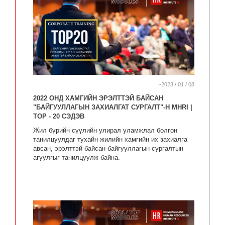
-2023 / 01 / 08
2022 ОНД ХАМГИЙН ЭРЭЛТТЭЙ БАЙСАН
"БАЙГУУЛЛАГЫН ЗАХИАЛГАТ СУРГАЛТ"-Н MHRI |
TOP - 20 СЭДЭВ
Жил бүрийн сүүлийн улирал уламжлал болгон
танилцуулдаг тухайн жилийн хамгийн их захиалга
авсан, эрэлттэй байсан байгууллагын сургалтын
агуулгыг танилцуулж байна.