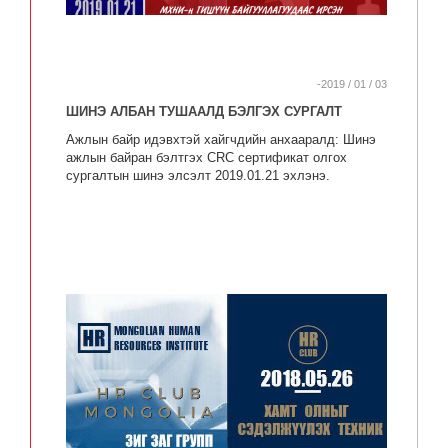
-2019 / 01 / 03
ШИНЭ АЛБАН ТУШААЛД БЭЛГЭХ СУРГАЛТ
Ажлын байр идэвхтэй хайгчдийн анхааралд: Шинэ
ажлын байран бэлтгэх CRC сертификат олгох
сургалтын шинэ элсэлт 2019.01.21 эхлэнэ.