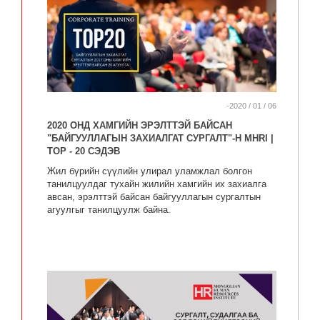
-2020 / 01 / 06
2020 ОНД ХАМГИЙН ЭРЭЛТТЭЙ БАЙСАН
"БАЙГУУЛЛАГЫН ЗАХИАЛГАТ СУРГАЛТ"-Н MHRI |
TOP - 20 СЭДЭВ
Жил бүрийн сүүлийн улирал уламжлал болгон
танилцуулдаг тухайн жилийн хамгийн их захиалга
авсан, эрэлттэй байсан байгууллагын сургалтын
агуулгыг танилцуулж байна.