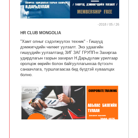
-2018 / 05 / 26
HR CLUB MONGOLIA
"Хамт олныг сэдэлжүүлэх техник" - Гишүүд
дэмжигчдийн чөлөөт уулзалт. Энэ удаагийн
гишүүдийн уулзалтанд ЗИГ ЗАГ ГРУПП-н Захиргаа
удирдлагын газрын захирал Н.Дарьдулам урилгаар
оролцож өөрийн болон байгууллагынхаа бүтээлч
санаачлага, туршлагаасаа бид бүгдтэй хуваалцах
болно.