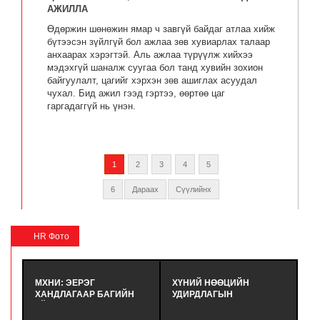
АЖИЛЛА
Өдөржин шөнөжин ямар ч завгүй байдаг атлаа хийж
бүтээсэн зүйлгүй бол ажлаа зөв хувиарлах талаар
анхаарах хэрэгтэй. Аль ажлаа түрүүлж хийхээ
мэдэхгүй шаналж суугаа бол танд хувийн зохион
байгуулалт, цагийг хэрхэн зөв ашиглах асуудал
чухал. Бид ажил гээд гэртээ, өөртөө цаг
гаргадаггүй нь үнэн.
1
2
3
4
5
6
Дараах
Сүүлийнх
HR Фото
МХНИ: ЭЕРЭГ
ХҮНИЙ НӨӨЦИЙН
М
ХАНДЛАГААР БАГИЙН
УДИРДЛАГЫН
К
ҮЙЛ АЖИЛЛАГААГ
МЭРГЭШҮҮЛЭХ ҮНДСЭН
Т
САЙЖРУУЛАХ НЬ |
СУРГАЛТЫН
G