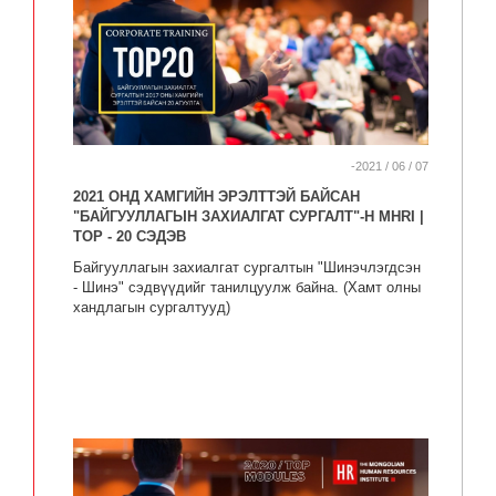
-2021 / 06 / 07
2021 ОНД ХАМГИЙН ЭРЭЛТТЭЙ БАЙСАН
"БАЙГУУЛЛАГЫН ЗАХИАЛГАТ СУРГАЛТ"-Н MHRI |
TOP - 20 СЭДЭВ
Байгууллагын захиалгат сургалтын "Шинэчлэгдсэн
- Шинэ" сэдвүүдийг танилцуулж байна. (Хамт олны
хандлагын сургалтууд)