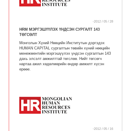
-2012 / 05 / 28
HRM МЭРГЭШҮҮЛЭХ ҮНДСЭН СУРГАЛТ 143
ТӨГСӨЛТ
Монголын Хүний Нөөцийн Институтын дэргэдэх
HUMAN CAPITAL сургалтын төвийн хүний нөөцийн
менежментийн мэргэшүүлэх үндсэн сургалтын 143
дахь элсэлт амжилттай төгслөө. Нийт төгсөгч
нартаа ажил хөдөлмөрийн өндөр амжилт хүсэн
ерөөе.
-2012 / 05 / 16