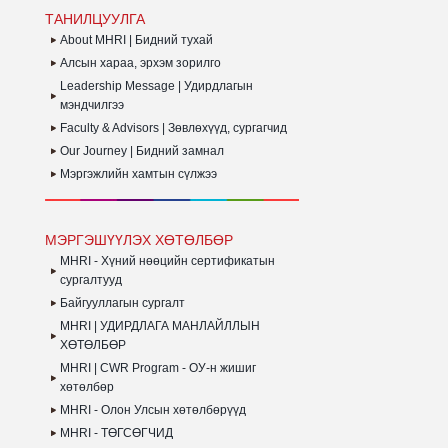
БА
ТАНИЛЦУУЛГА
АЖ
ТА
About MHRI | Бидний тухай
СУ
Алсын хараа, эрхэм зорилго
ХӨ
Leadership Message | Удирдлагын
ЗО
БА
мэндчилгээ
Faculty & Advisors | Зөвлөхүүд, сургагчид
Our Journey | Бидний замнал
Мэргэжлийн хамтын сүлжээ
МЭРГЭШҮҮЛЭХ ХӨТӨЛБӨР
MHRI - Хүний нөөцийн сертификатын
сургалтууд
Байгууллагын сургалт
MHRI | УДИРДЛАГА МАНЛАЙЛЛЫН
ХӨТӨЛБӨР
MHRI | CWR Program - ОУ-н жишиг
хөтөлбөр
MHRI - Олон Улсын хөтөлбөрүүд
MHRI - ТӨГСӨГЧИД