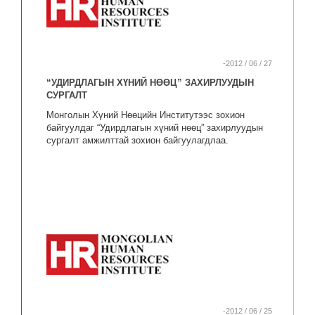
-2012 / 06 / 27
“УДИРДЛАГЫН ХҮНИЙ НӨӨЦ” ЗАХИРЛУУДЫН
СУРГАЛТ
Монголын Хүний Нөөцийн Институтээс зохион
байгуулдаг “Удирдлагын хүний нөөц” захирлуудын
сургалт амжилттай зохион байгуулагдлаа.
-2012 / 06 / 25