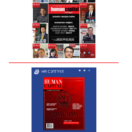
●
●
●
●
●
●
HR СЭТГҮҮЛ