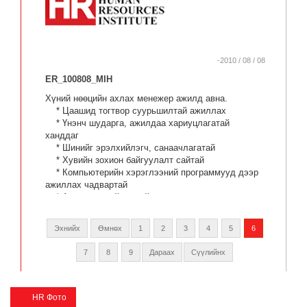
-2010 / 08 / 08
ER_100808_MIH
Хүний нөөцийн ахлах менежер ажилд авна.
* Цаашид тогтвор суурьшилтай ажиллах
* Үнэнч шударга, ажилдаа хариуцлагатай
ханддаг
* Шинийг эрэлхийлэгч, санаачлагатай
* Хувийн зохион байгуулалт сайтай
* Компьютерийн хэрэглээний программууд дээр
ажиллах чадвартай
* Англи хэлний бичгийн болон ярианы дундаас
дээш түвшний чадвартай
Эхнийх
Өмнөх
1
2
3
4
5
6
7
8
9
Дараах
Сүүлийнх
HR Фото