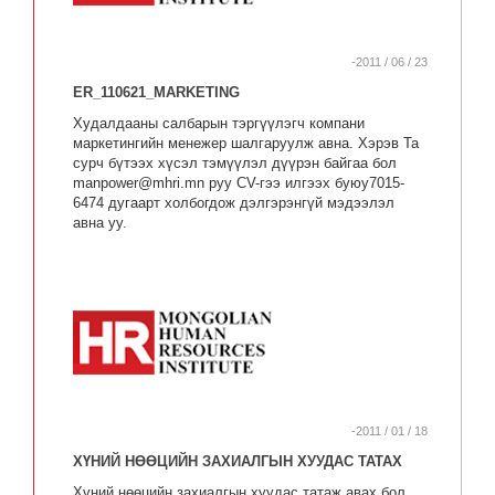
-2011 / 06 / 23
ER_110621_MARKETING
Худалдааны салбарын тэргүүлэгч компани
маркетингийн менежер шалгаруулж авна. Хэрэв Та
сурч бүтээх хүсэл тэмүүлэл дүүрэн байгаа бол
manpower@mhri.mn руу CV-гээ илгээх буюу
7015-
6474 дугаарт холбогдож дэлгэрэнгүй мэдээлэл
авна уу.
-2011 / 01 / 18
ХҮНИЙ НӨӨЦИЙН ЗАХИАЛГЫН ХУУДАС ТАТАХ
Хүний нөөцийн захиалгын хуудас татаж авах бол