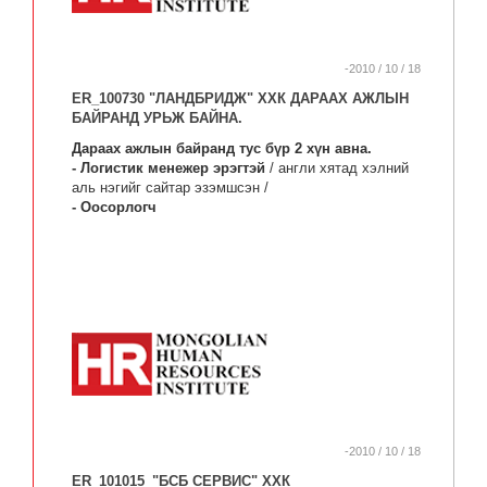
-2010 / 10 / 18
ER_100730 "ЛАНДБРИДЖ" ХХК ДАРААХ АЖЛЫН
БАЙРАНД УРЬЖ БАЙНА.
Дараах ажлын байранд тус бүр 2 хүн авна.
- Логистик менежер эрэгтэй
/ англи хятад хэлний
аль нэгийг сайтар эзэмшсэн /
- Оосорлогч
-2010 / 10 / 18
ER_101015_"БСБ СЕРВИС" ХХК