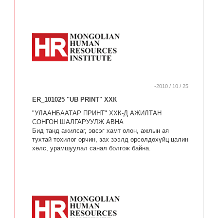
-2010 / 10 / 25
ER_101025 "UB PRINT" ХХК
"УЛААНБААТАР ПРИНТ" ХХК-Д АЖИЛТАН
СОНГОН ШАЛГАРУУЛЖ АВНА
Бид танд ажилсаг, эвсэг хамт олон, ажлын ая
тухтай тохилог орчин, зах зээлд өрсөлдөхүйц цалин
хөлс, урамшуулал санал болгож байна.