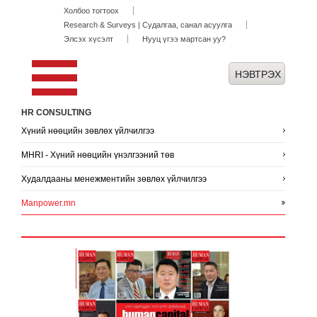
Холбоо тогтоох
Research & Surveys | Судалгаа, санал асуулга
Элсэх хүсэлт
Нууц үгээ мартсан уу?
HR CONSULTING
Хүний нөөцийн зөвлөх үйлчилгээ
MHRI - Хүний нөөцийн үнэлгээний төв
Худалдааны менежментийн зөвлөх үйлчилгээ
Manpower.mn