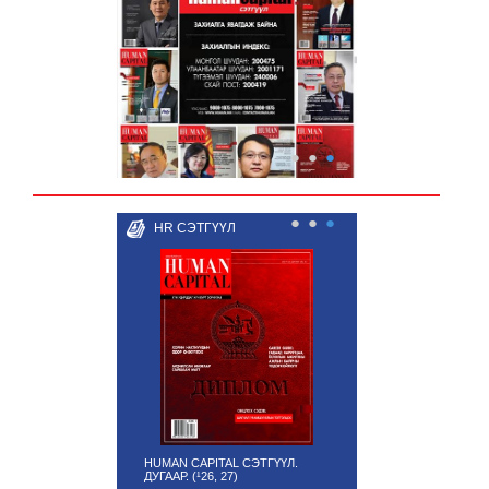
●
●
●
●
●
●
HR СЭТГҮҮЛ
HUMAN CAPITAL СЭТГҮҮЛ.
ДУГААР. (¹26, 27)