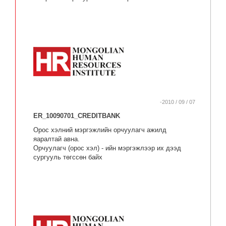
-2010 / 09 / 07
ER_10090701_CREDITBANK
Орос хэлний мэргэжлийн орчуулагч ажилд
яаралтай авна.
Орчуулагч (орос хэл) - ийн мэргэжлээр их дээд
сургууль төгссөн байх