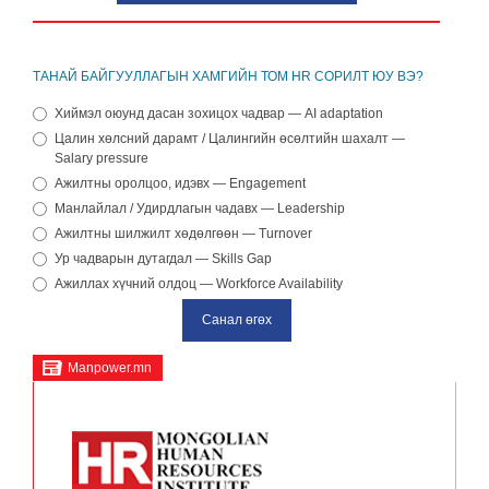
ТАНАЙ БАЙГУУЛЛАГЫН ХАМГИЙН ТОМ HR СОРИЛТ ЮУ ВЭ?
Хиймэл оюунд дасан зохицох чадвар — AI adaptation
Цалин хөлсний дарамт / Цалингийн өсөлтийн шахалт —
Salary pressure
Ажилтны оролцоо, идэвх — Engagement
Манлайлал / Удирдлагын чадавх — Leadership
Ажилтны шилжилт хөдөлгөөн — Turnover
Ур чадварын дутагдал — Skills Gap
Ажиллах хүчний олдоц — Workforce Availability
Manpower.mn