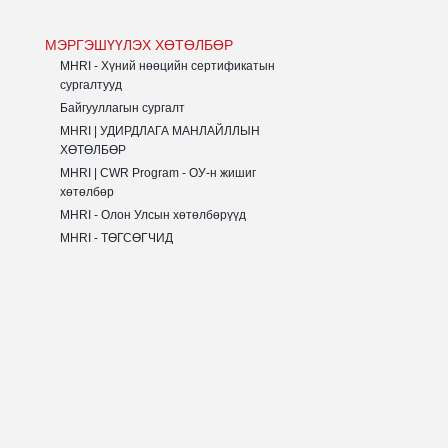
МЭРГЭШҮҮЛЭХ ХӨТӨЛБӨР
MHRI - Хүний нөөцийн сертификатын
сургалтууд
Байгууллагын сургалт
MHRI | УДИРДЛАГА МАНЛАЙЛЛЫН
ХӨТӨЛБӨР
MHRI | CWR Program - ОУ-н жишиг
хөтөлбөр
MHRI - Олон Улсын хөтөлбөрүүд
MHRI - ТӨГСӨГЧИД