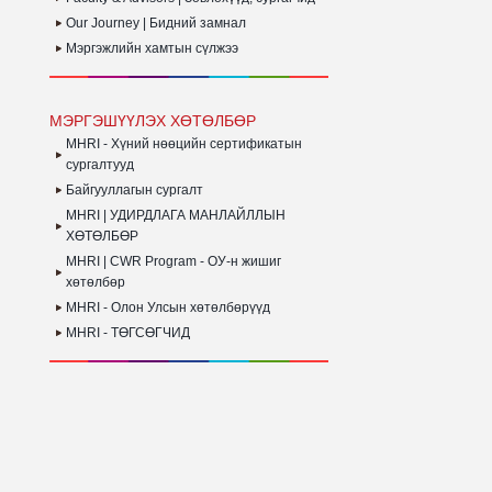
Our Journey | Бидний замнал
Мэргэжлийн хамтын сүлжээ
МЭРГЭШҮҮЛЭХ ХӨТӨЛБӨР
MHRI - Хүний нөөцийн сертификатын
сургалтууд
Байгууллагын сургалт
MHRI | УДИРДЛАГА МАНЛАЙЛЛЫН
ХӨТӨЛБӨР
MHRI | CWR Program - ОУ-н жишиг
хөтөлбөр
MHRI - Олон Улсын хөтөлбөрүүд
MHRI - ТӨГСӨГЧИД