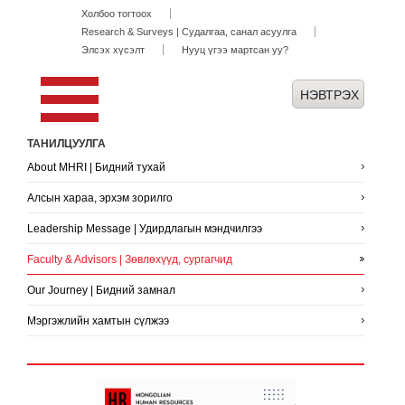
Холбоо тогтоох
Research & Surveys | Судалгаа, санал асуулга
Элсэх хүсэлт
Нууц үгээ мартсан уу?
ТАНИЛЦУУЛГА
About MHRI | Бидний тухай
Алсын хараа, эрхэм зорилго
Leadership Message | Удирдлагын мэндчилгээ
Faculty & Advisors | Зөвлөхүүд, сургагчид
Our Journey | Бидний замнал
Мэргэжлийн хамтын сүлжээ