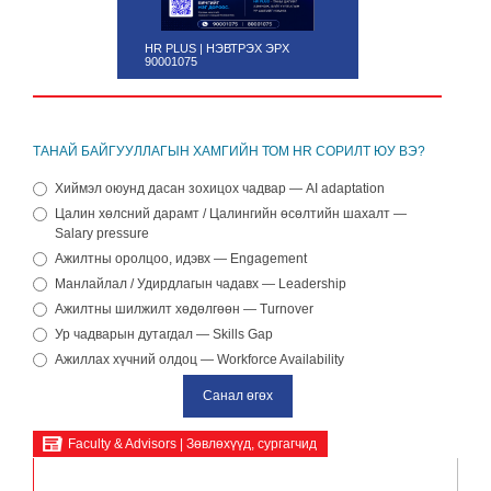
HR PLUS | НЭВТРЭХ ЭРХ
90001075
ТАНАЙ БАЙГУУЛЛАГЫН ХАМГИЙН ТОМ HR СОРИЛТ ЮУ ВЭ?
Хиймэл оюунд дасан зохицох чадвар — AI adaptation
Цалин хөлсний дарамт / Цалингийн өсөлтийн шахалт —
Salary pressure
Ажилтны оролцоо, идэвх — Engagement
Манлайлал / Удирдлагын чадавх — Leadership
Ажилтны шилжилт хөдөлгөөн — Turnover
Ур чадварын дутагдал — Skills Gap
Ажиллах хүчний олдоц — Workforce Availability
Faculty & Advisors | Зөвлөхүүд, сургагчид