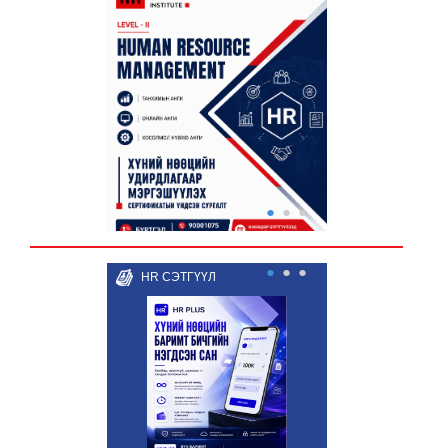
●
●
●
●
●
●
HR СЭТГҮҮЛ