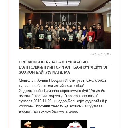
-2015 / 12 / 05
CRC MONGOLIA - АЛБАН ТУШААЛЫН
БЭЛТГЭЛЖИЛТИЙН СУРГАЛТ БАЯНЗҮРХ ДҮҮРЭГТ
ЗОХИОН БАЙГУУЛЛАГДЛАА
Монголын Хүний Нөөцийн Институтын CRC /Албан
тушаалын бэлтгэлжилтийн хөтөлбөр/ -
Хөдөлмөрийн Яамнаас хэрэгжүүлж буй "Ажил ба
амжилт" төслийг хүрээнд "карьер төлөвлөлт"
сургалт 2015.11.26-ны өдөр Баянзүрх дүүргийн 8-р
хорооны "Иргэний танхим"-д зохион байгууллаа.
амжилттай зохион байгуулагдлаа.