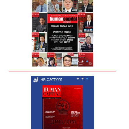
●
●
●
●
●
●
HR СЭТГҮҮЛ