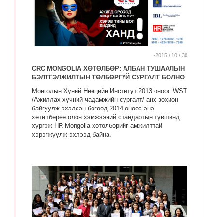
-2015 / 10 / 30
CRC MONGOLIA ХӨТӨЛБӨР: АЛБАН ТУШААЛЫН
БЭЛТГЭЛЖИЛТЫН ТӨЛБӨРГҮЙ СУРГАЛТ БОЛНО
Монголын Хүний Нөөцийн Институт 2013 оноос WST
/Ажиллах хүчний чадамжийн сургалт/ анх зохион
байгуулж эхэлсэн бөгөөд 2014 оноос энэ
хөтөлбөрөө олон хэмжээний стандартын түвшинд
хүргэж HR Mongolia хөтөлбөрийг амжилттай
хэрэгжүүлж эхлээд байна.