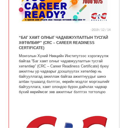
-2019 / 12 / 14
“БАГ ХАМТ ОЛНЫГ ЧАДАВЖУУЛАЛТЫН ТУСГАЙ
ХӨТӨЛБӨР” (CRC – CAREER READINESS
CERTIFICATE)
Монголын Хүний Нөөцийн Институтээс хэрэгжүүлж
байгаа “Баг хамт олныг чадавжуулалтын тусгай
хөтөлбөр” (CRC – Career Readiness Certificate) буюу
ажилтны ур чадварыг дээшлүүлэх хөтөлбөр нь
байгууллагад ажиллаж байгаа ажилтнуудыг шинэ
албан тушаалд бэлтгэх, өөрийн мэдлэг мэргэшлийг
байгууллага, хамт олондоо бүрэн дайчлах чадвар
бүхий өөриймсөг зөв ажилтныг бэлтгэх тогтолцоо
юм.