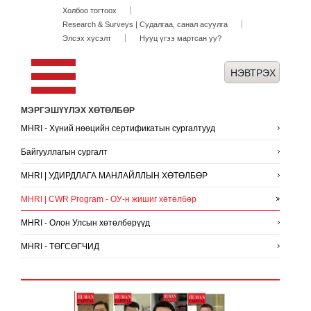
Холбоо тогтоох
Research & Surveys | Судалгаа, санал асуулга
Элсэх хүсэлт
Нууц үгээ мартсан уу?
МЭРГЭШҮҮЛЭХ ХӨТӨЛБӨР
MHRI - Хүний нөөцийн сертификатын сургалтууд
Байгууллагын сургалт
MHRI | УДИРДЛАГА МАНЛАЙЛЛЫН ХӨТӨЛБӨР
MHRI | CWR Program - ОУ-н жишиг хөтөлбөр
MHRI - Олон Улсын хөтөлбөрүүд
MHRI - ТӨГСӨГЧИД