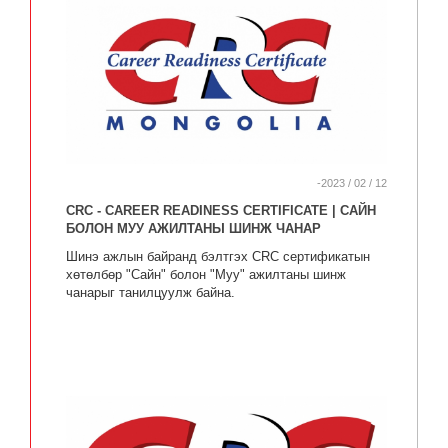
-2023 / 02 / 12
CRC - CAREER READINESS CERTIFICATE | САЙН
БОЛОН МУУ АЖИЛТАНЫ ШИНЖ ЧАНАР
Шинэ ажлын байранд бэлтгэх CRC сертификатын
хөтөлбөр "Сайн" болон "Муу" ажилтаны шинж
чанарыг танилцуулж байна.