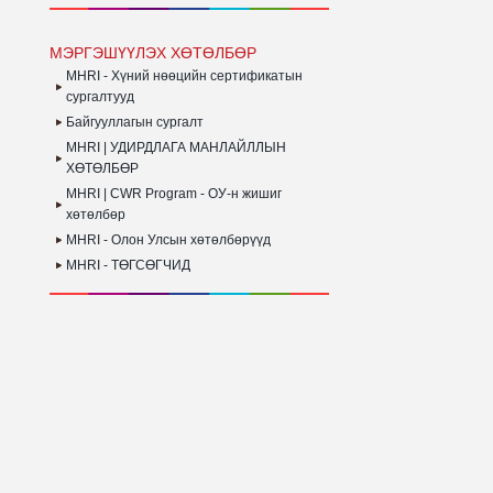
МЭРГЭШҮҮЛЭХ ХӨТӨЛБӨР
MHRI - Хүний нөөцийн сертификатын
сургалтууд
Байгууллагын сургалт
MHRI | УДИРДЛАГА МАНЛАЙЛЛЫН
ХӨТӨЛБӨР
MHRI | CWR Program - ОУ-н жишиг
хөтөлбөр
MHRI - Олон Улсын хөтөлбөрүүд
MHRI - ТӨГСӨГЧИД