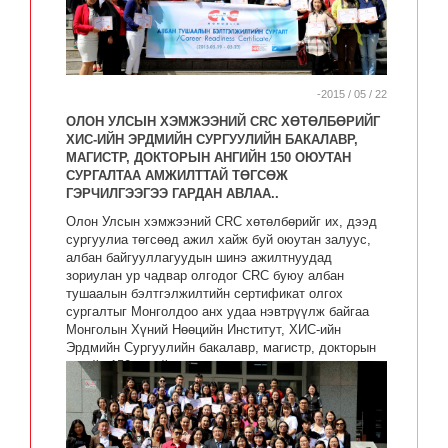
-2015 / 05 / 22
ОЛОН УЛСЫН ХЭМЖЭЭНИЙ CRC ХӨТӨЛБӨРИЙГ
ХИС-ИЙН ЭРДМИЙН СУРГУУЛИЙН БАКАЛАВР,
МАГИСТР, ДОКТОРЫН АНГИЙН 150 ОЮУТАН
СУРГАЛТАА АМЖИЛТТАЙ ТӨГСӨЖ
ГЭРЧИЛГЭЭГЭЭ ГАРДАН АВЛАА..
Олон Улсын хэмжээний CRC хөтөлбөрийг их, дээд
сургуулиа төгсөөд ажил хайж буй оюутан залуус,
албан байгууллагуудын шинэ ажилтнуудад
зориулан ур чадвар олгодог CRC буюу албан
тушаалын бэлтгэлжилтийн сертификат олгох
сургалтыг Монголдоо анх удаа нэвтрүүлж байгаа
Монголын Хүний Нөөцийн Институт, ХИС-ийн
Эрдмийн Сургуулийн бакалавр, магистр, докторын
ангийн 150 гаруй оюутнуудад анхны сургалтаа
амжилттай зохион байгуулагдаж өндөрллөө.