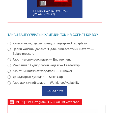
HUMAN CAPITAL СЭТГҮҮЛ.
ДУГААР. (¹26, 27)
ТАНАЙ БАЙГУУЛЛАГЫН ХАМГИЙН ТОМ HR СОРИЛТ ЮУ ВЭ?
Хиймэл оюунд дасан зохицох чадвар — AI adaptation
Цалин хөлсний дарамт / Цалингийн өсөлтийн шахалт —
Salary pressure
Ажилтны оролцоо, идэвх — Engagement
Манлайлал / Удирдлагын чадавх — Leadership
Ажилтны шилжилт хөдөлгөөн — Turnover
Ур чадварын дутагдал — Skills Gap
Ажиллах хүчний олдоц — Workforce Availability
MHRI | CWR Program - ОУ-н жишиг хөтөлбөр