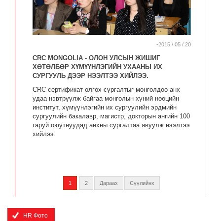
-2015 / 05 / 20
CRC MONGOLIA - ОЛОН УЛСЫН ЖИШИГ
ХӨТӨЛБӨР ХҮМҮҮНЛЭГИЙН УХААНЫ ИХ
СУРГУУЛЬ ДЭЭР НЭЭЛТЭЭ ХИЙЛЭЭ.
CRC сертификат олгох сургалтыг монголдоо анх
удаа нэвтрүүлж байгаа монголын хүний нөөцийн
институт, хүмүүнлэгийн их сургуулийн эрдмийн
сургуулийн бакалавр, магистр, докторын ангийн 100
гаруй оюутнуудад анхны сургалтаа явуулж нээлтээ
хийлээ.
1
2
Дараах
Сүүлийнх
HR Фото