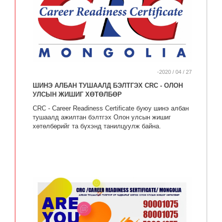
-2020 / 04 / 27
ШИНЭ АЛБАН ТУШААЛД БЭЛТГЭХ CRC - ОЛОН
УЛСЫН ЖИШИГ ХӨТӨЛБӨР
CRC - Career Readiness Certificate буюу шинэ албан
тушаалд ажилтан бэлтгэх Олон улсын жишиг
хөтөлбөрийг та бүхэнд танилцуулж байна.