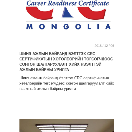
-2018 / 12 / 06
ШИНЭ АЖЛЫН БАЙРАНД БЭЛТГЭХ CRC
СЕРТИФИКАТЫН ХӨТӨЛБӨРИЙН ТӨГСӨГЧДӨӨС
СОНГОН ШАЛГАРУУЛАЛТ ХИЙХ НЭЭЛТТЭЙ
АЖЛЫН БАЙРНЫ УРИЛГА
Шинэ ажлын байранд бэлтгэх CRC сертификатын
хөтөлбөрийн төгсөгчдөөс сонгон шалгаруулалт хийх
нээлттэй ажлын байрны урилга