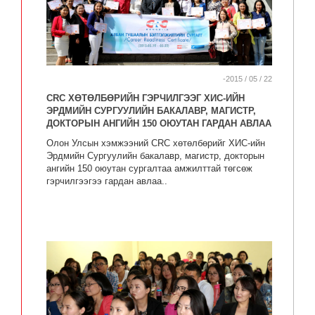
-2015 / 05 / 22
CRC ХӨТӨЛБӨРИЙН ГЭРЧИЛГЭЭГ ХИС-ИЙН
ЭРДМИЙН СУРГУУЛИЙН БАКАЛАВР, МАГИСТР,
ДОКТОРЫН АНГИЙН 150 ОЮУТАН ГАРДАН АВЛАА
Олон Улсын хэмжээний CRC хөтөлбөрийг ХИС-ийн
Эрдмийн Сургуулийн бакалавр, магистр, докторын
ангийн 150 оюутан сургалтаа амжилттай төгсөж
гэрчилгээгээ гардан авлаа..