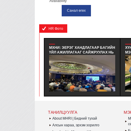
Availability
HR Фото
МХНИ: ЭЕРЭГ ХАНДЛАГААР БАГИЙН
ХҮНИЙ НӨӨ
ҮЙЛ АЖИЛЛАГААГ САЙЖРУУЛАХ НЬ
МЭРГЭШҮҮЛ
| ХАРИЛЦАА ХАНДЛАГЫН БАГЦ
СУРГАЛТЫН
СУРГАЛТ - ЭЕРЭГ ХАНДЛАГААР
ХӨТӨЛБӨРИЙ
БАГИЙН ҮЙЛ АЖИЛЛАГААГ
ХҮНИЙ НӨӨ
САЙЖРУУЛАХ НЬ | ХАРИЛЦАА
МЭРГЭШҮҮЛЭ
ХАНДЛАГЫН БАГЦ СУРГАЛТ
ТҮВШНИЙ Ү
ЗОХИОН БАЙГУУЛАГДЛАА.
СУРАЛЦАГЧ
ДҮҮРГЭЖ С
АВЛАА.
ТАНИЛЦУУЛГА
МЭ
About MHRI | Бидний тухай
M
с
Алсын хараа, эрхэм зорилго
Б