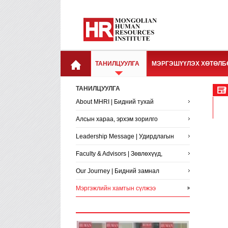
ТАНИЛЦУУЛГА
МЭРГЭШҮҮЛЭХ ХӨТӨЛБ
ТАНИЛЦУУЛГА
About MHRI | Бидний тухай
Алсын хараа, эрхэм зорилго
Leadership Message | Удирдлагын
мэндчилгээ
Faculty & Advisors | Зөвлөхүүд,
сургагчид
Our Journey | Бидний замнал
Мэргэжлийн хамтын сүлжээ