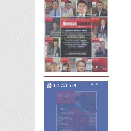
●
●
●
●
●
●
HR СЭТГҮҮЛ