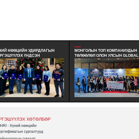
ЦИЙН УДИРДЛАГЫН
МОНГОЛЫН ТОП КОМПАНИУДЫН
ЭХ ҮНДСЭН
ТӨЛӨӨЛӨЛ ОЛОН УЛСЫН GLOBAL
 СУРАЛЦАГЧИД
HR FORUM (GHRF)-Д АМЖИЛТАЙ
Н ТӨГСӨЛТ БОЛЛОО. -
ОРОЛЦЛОО. - МОНГОЛЫН ХҮНИЙ
ЦИЙН УДИРДЛАГЫН
НӨӨЦИЙН ИНСТИТУТИЙН ГИШҮҮН
Х (MHRI/LEVEL-B)
БОЛОН ДЭМЖИГЧ ТОП ААН-ДИЙН
НДСЭН СУРГАЛТЫН
ТӨЛӨӨЛӨЛ БНСУ-Д ЖИЛ БҮР
ИД ХӨТӨЛБӨРӨӨ БҮРЭН
УЛАМЖЛАЛ ОЛОН ЗОХИОН
ЕРТИФИКАТАА ГАРДАН
БАЙГУУЛЛАГДДАГ GLOBAL HR
FORUM (GHRF)-Д АМЖИЛТТАЙ
ОРОЛЦЛОО.
РГЭШҮҮЛЭХ ХӨТӨЛБӨР
HRI - Хүний нөөцийн
ертификатын сургалтууд
айгууллагын сургалт