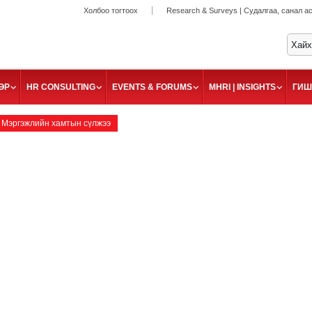
Холбоо тогтоох
Research & Surveys | Судалгаа, санал а
ӨР
HR CONSULTING
EVENTS & FORUMS
MHRI | INSIGHTS
ГИШ
Мэргэжлийн хамтын сүлжээ