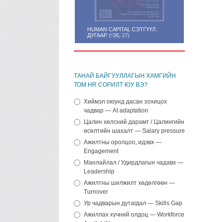
HUMAN CAPITAL СЭТГҮҮЛ.
ДУГААР. (¹26, 27)
ТАНАЙ БАЙГУУЛЛАГЫН ХАМГИЙН
ТОМ HR СОРИЛТ ЮУ ВЭ?
Хиймэл оюунд дасан зохицох
чадвар — AI adaptation
Цалин хөлсний дарамт / Цалингийн
өсөлтийн шахалт — Salary pressure
Ажилтны оролцоо, идэвх —
Engagement
Манлайлал / Удирдлагын чадавх —
Leadership
Ажилтны шилжилт хөдөлгөөн —
Turnover
Ур чадварын дутагдал — Skills Gap
Ажиллах хүчний олдоц — Workforce