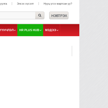
суулга
Элсэх хүсэлт
Нууц үгээ мартсан уу?
ҮҮНЧЛЭЛ
HR PLUS HUB
МЭДЭЭ