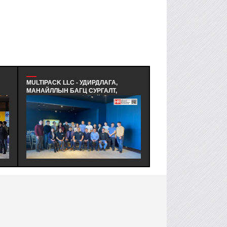
MULTIPACK LLC - УДИРДЛАГА,
ҮНДЭСНИЙ СТАТИСТИКИЙН ХОР
МАНАЙЛЛЫН БАГЦ СУРГАЛТ,
УДИРДЛАГЫН БАГИЙН СУРГАЛТ
СЕМИНАР ЗОХИОН БАЙГУУЛАВ -
ҮНДЭСНИЙ СТАТИСТИКИЙН
ЭКОЛОГИД ЭЭЛТЭЙ, ЭДИЙН ЗАСАГТ
ХОРООНЫ АЛБА НЭГЖИЙН
ХЭМНЭЛТТЭЙ, ХЭРЭГЛЭЭНД
УДИРДЛАГУУДАД "БАГ, БАГИЙ
ЗОХИМЖТОЙ БАГЛАА БООДЛЫН
АЖИЛЛАГАА | БАЙГУУЛЛАГЫН
ШИЙДЭЛИЙГ ИРГЭДДЭЭ САНАЛ
СОЁЛ, ТҮҮНИЙ ТӨЛӨВШИЛ
БОЛГОДОГ МУЛТИПАК ХХК-Н
АГУУЛГААР СУРГАЛТ ЗОХИОН
УДИРДЛАГЫН БАГ ХАМТ ОЛОНД
БАЙГУУЛЛАГДЛАА.
СУРГАЛТ СЕМИНАР ЗОХИОН
БАЙГУУЛЛАА.