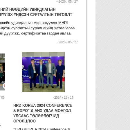
- 2026 / 05 / 27
 ХҮНИЙ НӨӨЦИЙН УДИРДЛАГЫН
ҮҮЛЭХ ҮНДСЭН СУРГАЛТЫН ТӨГСӨЛТ
өөцийн удирдлагын мэргэшүүлэх MHRI
 үндсэн сургалтын суралцагчид хөтөлбөрөө
й дүүргэж, сертификатаа гардан авлаа.
- 2026 / 05 / 27
/ 03
-2024 / 12 / 15
HRD KOREA 2024 CONFERENCE
& EXPO"-Д АНХ УДАА МОНГОЛ
УЛСААС ТӨЛӨӨЛӨГЧИД
ОРОЛЦЛОО
,
"HRD KOREA 2024 Conference &