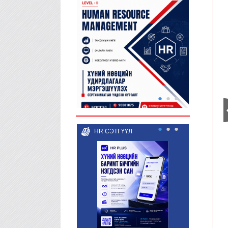
●
●
●
●
●
●
HR СЭТГҮҮЛ