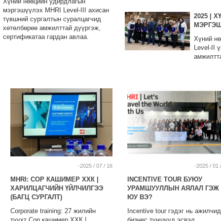
Хүний нөөцийн удирдлагын
мэргэшүүлэх MHRI Level-III ахисан
2025 |
түвшний сургалтын суралцагчид
МЭРГЭШ
хөтөлбөрөө амжилттай дүүргэж,
сертификатаа гардан авлаа.
Хүний н
Level-II
амжилтта
-2025 / 07 / 16
-2025 / 01 
MHRI: СОР КАШИМЕР ХХК |
INCENTIVE TOUR БУЮУ
ХАРИЛЦАГЧИЙН ҮЙЛЧИЛГЭЭ
УРАМШУУЛЛЫН АЯЛАЛ ГЭЖ
(БАГЦ СУРГАЛТ)
ЮУ ВЭ?
Corporate training: 27 жилийн
Incentive tour гэдэг нь ажилчид
түүхт Сор кашимер ХХК |
бизнес түншүүд эсвэл