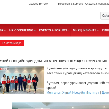
Холбоо тогтоох
Research & Surveys | Судалгаа, санал а
ӨР
HR CONSULTING
EVENTS & FORUMS
MHRI | INSIGHTS
ГИШ
HR Фото мэдээ
ҮНИЙ НӨӨЦИЙН УДИРДЛАГЫН МЭРГЭШҮҮЛЭХ ҮНДСЭН СУРГАЛТЫН Т
Хүний нөөцийн удирдлагын мэргэшүүлэх 
элсэлтийн суралцагчид хөтөлбөрөө амжи
Бүтээлч, эерэг, урам зориг дүүрэн нийт 
ерөөе!
Монголын Хүний Нөөцийн Институт
|
Дото