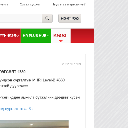
суулга
Элсэх хүсэлт
Нууц үгээ мартсан уу?
ҮҮНЧЛЭЛ
HR PLUS HUB
МЭДЭЭ
- 2022 / 07 / 09
ӨГСӨЛТ #380
үндсэн сургалтын MHRI Level-B #380
лттай дүүргэлээ.
төгсөгчиддөө амжилт бүтээлийн дээдийг хүсэн
од сургалтын алба