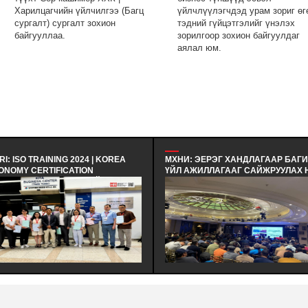
Харилцагчийн үйлчилгээ (Багц
үйлчлүүлэгчдэд урам зориг өг
сургалт) сургалт зохион
тэдний гүйцэтгэлийг үнэлэх
байгууллаа.
зорилгоор зохион байгуулдаг
аялал юм.
I: ISO TRAINING 2024 | KOREA
МХНИ: ЭЕРЭГ ХАНДЛАГААР БАГ
ONOMY CERTIFICATION
ҮЙЛ АЖИЛЛАГААГ САЙЖРУУЛАХ 
GISTRAR - БНСУ-Н ЭДИЙН
| ХАРИЛЦАА ХАНДЛАГЫН БАГЦ
СГИЙН ГЭРЧИЛГЭЭЖҮҮЛЭХ
СУРГАЛТ - ЭЕРЭГ ХАНДЛАГААР
ВЛӨЛИЙН МЭРГЭШҮҮЛЭХ ТУСГАЙ
БАГИЙН ҮЙЛ АЖИЛЛАГААГ
ТӨЛБӨРТ ЗОЧИН ТӨЛӨӨЛӨГЧӨӨР
САЙЖРУУЛАХ НЬ | ХАРИЛЦАА
ОЛЦОЖ, БНСУ-Н ААН БОЛОН ТӨР
ХАНДЛАГЫН БАГЦ СУРГАЛТ
ХИРГААНЫ БАЙГУУЛЛАГЫН ҮЙЛ
ЗОХИОН БАЙГУУЛАГДЛАА.
ИЛЛАГААТАЙ ТАНИЛЦАЖ
РШЛАГА СУДЛАХ АЛБАН
ТӨЛБӨР АМЖИЛТТАЙ ЗОХИОН
ЙГУУЛАГДЛАА.