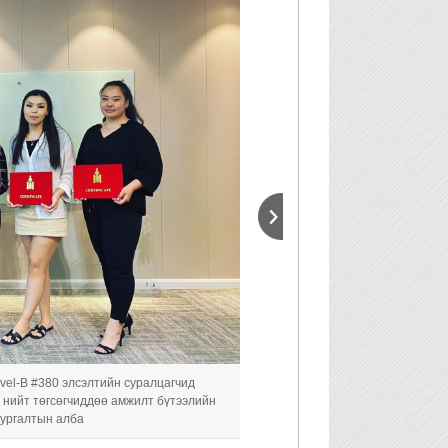
vel-B #380 элсэлтийн суралцагчид
н нийт төгсөгчиддөө амжилт бүтээлийн
сургалтын алба