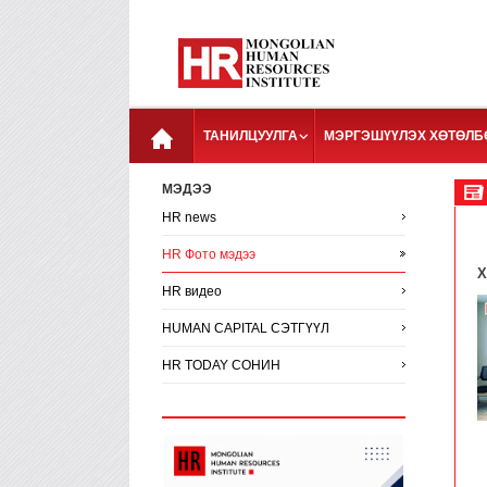
ТАНИЛЦУУЛГА
МЭРГЭШҮҮЛЭХ ХӨТӨЛБ
МЭДЭЭ
HR news
HR Фото мэдээ
Х
HR видео
HUMAN CAPITAL СЭТГҮҮЛ
HR TODAY СОНИН