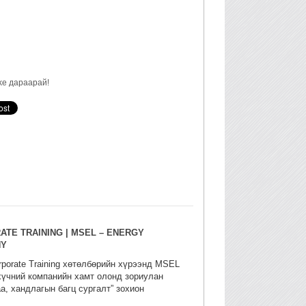
ke дараарай!
TE TRAINING | MSEL – ENERGY
NY
porate Training хөтөлбөрийн хүрээнд MSEL
хүчний компанийн хамт олонд зориулан
а, хандлагын багц сургалт” зохион
аа.