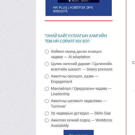
HR PLUS | НЭВТРЭХ ЭРХ
90001075
ТАНАЙ БАЙГУУЛЛАГЫН ХАМГИЙН
ТОМ HR СОРИЛТ ЮУ ВЭ?
Хиймэл оюунд дасан зохицох
чадвар — AI adaptation
С
Цалин хөлсний дарамт / Цалингийн
өсөлтийн шахалт — Salary pressure
Ажилтны оролцоо, идэвх —
Engagement
Манлайлал / Удирдлагын чадавх —
Leadership
Ажилтны шилжилт хөдөлгөөн —
Turnover
Ур чадварын дутагдал — Skills Gap
Ажиллах хүчний олдоц — Workforce
Availability