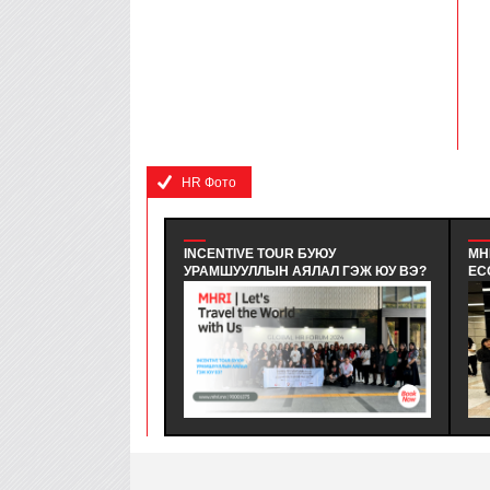
HR Фото
INCENTIVE TOUR БУЮУ
MHR
УРАМШУУЛЛЫН АЯЛАЛ ГЭЖ ЮУ ВЭ?
EC
- INCENTIVE TOUR ГЭДЭГ НЬ
RE
АЖИЛЧИД, БИЗНЕС ТҮНШҮҮД
ЗА
ЭСВЭЛ ҮЙЛЧЛҮҮЛЭГЧДЭД УРАМ
ЗӨ
ЗОРИГ ӨГӨХ, ТЭДНИЙ
ХӨ
ГҮЙЦЭТГЭЛИЙГ ҮНЭЛЭХ
ОР
ЗОРИЛГООР ЗОХИОН БАЙГУУЛДАГ
ЗА
АЯЛАЛ ЮМ.
АЖ
ТУ
ХӨ
БА