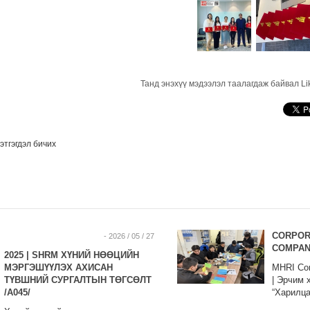
Танд энэхүү мэдээлэл таалагдаж байвал Li
этгэгдэл бичих
CORPORA
- 2026 / 05 / 27
COMPA
2025 | SHRM ХҮНИЙ НӨӨЦИЙН
МЭРГЭШҮҮЛЭХ АХИСАН
MHRI Cor
ТҮВШНИЙ СУРГАЛТЫН ТӨГСӨЛТ
| Эрчим 
/A045/
“Харилца
байгуулл