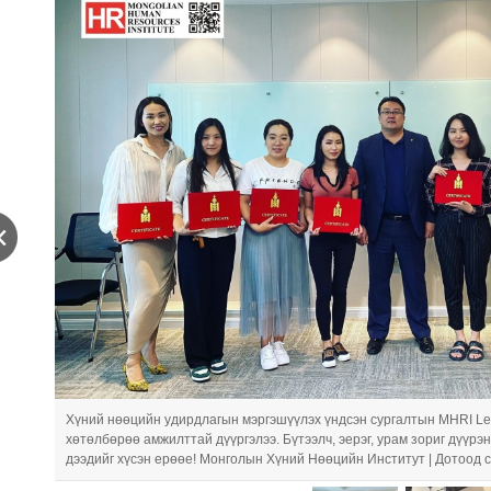
Хүний нөөцийн удирдлагын мэргэшүүлэх үндсэн сургалтын MHRI Le
хөтөлбөрөө амжилттай дүүргэлээ. Бүтээлч, эерэг, урам зориг дүүрэ
дээдийг хүсэн ерөөе! Монголын Хүний Нөөцийн Институт | Дотоод 