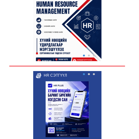
●
●
●
●
●
●
HR СЭТГҮҮЛ