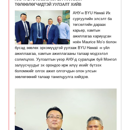
ТӨЛӨӨЛӨГЧИДТЭЙ УУЛЗАЛТ ХИЙВ
АНУ-н BYU Hawaii Их 
сургуулийн элсэлт ба 
төгсөлтийн дараах 
карьер, хамтын 
ажиллагаа хариуцсан 
ноён Maurice Mo’o болон 
бусад зөвлөх эрхэмүүдтэй уулзаж BYU Hawaii -н үйл 
ажиллаагаа, хамтын ажиллагааны талаар мэдээлэл 
солилцлоо. Уулзалтын үеэр АНУ-д суралцаж буй Монгол 
залуусчуудыг эх орондоо ирж илүү ихийг бүтээх 
боломжийг олгох ажил олгогчдын олон улсын 
зөвлөгөөний талаар танилцуулга хийгдэв.