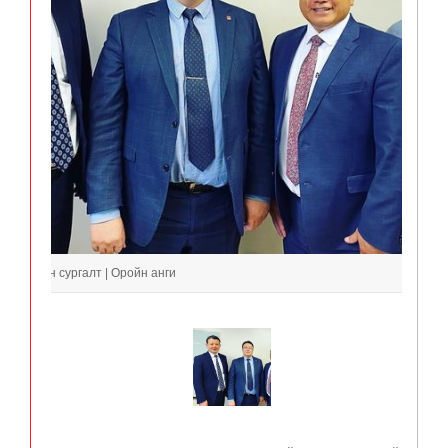
 B | Онлайн сургалт | Оройн анги