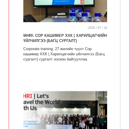
-2025 / 07 / 16
MHRI: СОР КАШИМЕР ХХК | ХАРИЛЦАГЧИЙН
ҮЙЛЧИЛГЭЭ (БАГЦ СУРГАЛТ)
Corporate training: 27 жилийн түүхт Сор
кашимер ХХК | Харилцагчийн үйлчилгээ (Багц
сургалт) сургалт зохион байгууллаа.