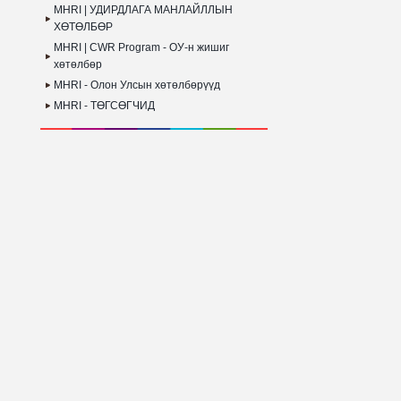
MHRI | УДИРДЛАГА МАНЛАЙЛЛЫН
ХӨТӨЛБӨР
MHRI | CWR Program - ОУ-н жишиг
хөтөлбөр
MHRI - Олон Улсын хөтөлбөрүүд
MHRI - ТӨГСӨГЧИД