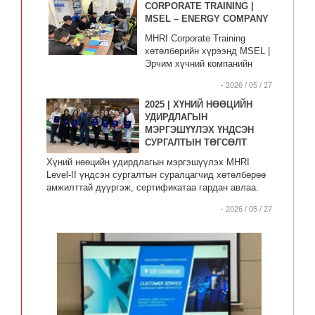
CORPORATE TRAINING |
MSEL – ENERGY COMPANY
MHRI Corporate Training
хөтөлбөрийн хүрээнд MSEL |
Эрчим хүчний компанийн
хамт олонд зориулан
- 2026 / 05 / 27
“Харилцаа, хандлагын багц
сургалт” зохион байгууллаа.
2025 | ХҮНИЙ НӨӨЦИЙН
УДИРДЛАГЫН
МЭРГЭШҮҮЛЭХ ҮНДСЭН
СУРГАЛТЫН ТӨГСӨЛТ
Хүний нөөцийн удирдлагын мэргэшүүлэх MHRI
Level-II үндсэн сургалтын суралцагчид хөтөлбөрөө
амжилттай дүүргэж, сертификатаа гардан авлаа.
- 2026 / 05 / 27