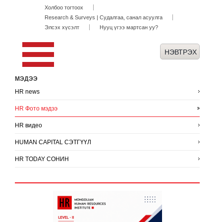
Холбоо тогтоох
Research & Surveys | Судалгаа, санал асуулга
Элсэх хүсэлт
Нууц үгээ мартсан уу?
МЭДЭЭ
HR news
HR Фото мэдээ
HR видео
HUMAN CAPITAL СЭТГҮҮЛ
HR TODAY СОНИН