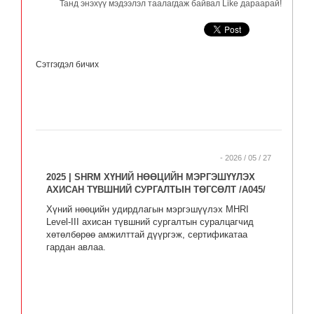
Танд энэхүү мэдээлэл таалагдаж байвал Like дараарай!
Сэтгэгдэл бичих
- 2026 / 05 / 27
2025 | SHRM ХҮНИЙ НӨӨЦИЙН МЭРГЭШҮҮЛЭХ
АХИСАН ТҮВШНИЙ СУРГАЛТЫН ТӨГСӨЛТ /A045/
Хүний нөөцийн удирдлагын мэргэшүүлэх MHRI
Level-III ахисан түвшний сургалтын суралцагчид
хөтөлбөрөө амжилттай дүүргэж, сертификатаа
гардан авлаа.