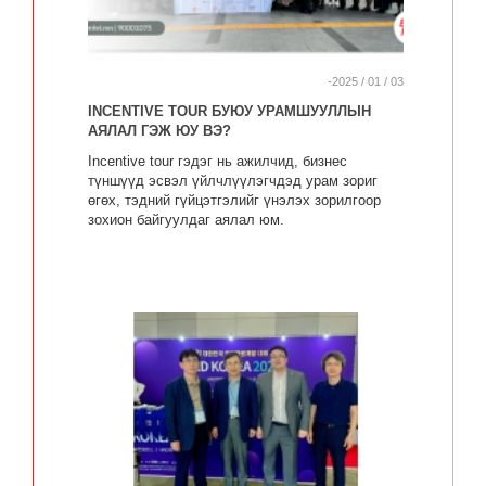
-2025 / 01 / 03
INCENTIVE TOUR БУЮУ УРАМШУУЛЛЫН
АЯЛАЛ ГЭЖ ЮУ ВЭ?
Incentive tour гэдэг нь ажилчид, бизнес
түншүүд эсвэл үйлчлүүлэгчдэд урам зориг
өгөх, тэдний гүйцэтгэлийг үнэлэх зорилгоор
зохион байгуулдаг аялал юм.