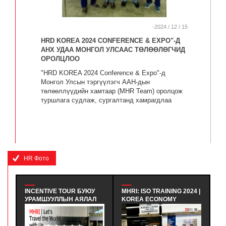
-2024 / 12 / 15
HRD KOREA 2024 CONFERENCE & EXPO"-Д
АНХ УДАА МОНГОЛ УЛСААС ТӨЛӨӨЛӨГЧИД
ОРОЛЦЛОО
"HRD KOREA 2024 Conference & Expo"-д
Монгол Улсын тэргүүлэгч ААН-дын
төлөөллүүдийн хамтаар (MHR Team) оролцож
туршлага судлаж, сургалтанд хамрагдлаа
HR Фото
INCENTIVE TOUR БУЮУ
MHRI: ISO TRAINING 2024 |
МХНИ: ЭЕР
УРАМШУУЛЛЫН АЯЛАЛ
KOREA ECONOMY
ХАНДЛАГА
ЭЖ ЮУ ВЭ? - INCENTIVE
CERTIFICATION
ҮЙЛ АЖИЛ
TOUR ГЭДЭГ НЬ
REGISTRAR - БНСУ-Н
САЙЖРУУЛА
АЖИЛЧИД, БИЗНЕС
ЭДИЙН ЗАСГИЙН
ХАРИЛЦАА