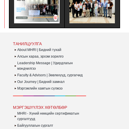
ТҮНШҮҮД ЭСВЭЛ
ГЭРЧИЛГЭЭЖҮҮЛЭХ
БАГЦ СУРГА
ҮЙЛЧЛҮҮЛЭГЧДЭД УРАМ
ЗӨВЛӨЛИЙН
ХАНДЛАГА
ЗОРИГ ӨГӨХ, ТЭДНИЙ
МЭРГЭШҮҮЛЭХ ТУСГАЙ
ҮЙЛ АЖИЛ
ГҮЙЦЭТГЭЛИЙГ ҮНЭЛЭХ
ХӨТӨЛБӨРТ ЗОЧИН
САЙЖРУУЛА
ЗОРИЛГООР ЗОХИОН
ТӨЛӨӨЛӨГЧӨӨР
ХАРИЛЦАА
БАЙГУУЛДАГ АЯЛАЛ ЮМ.
ОРОЛЦОЖ, БНСУ-Н ААН
БАГЦ СУРГ
БОЛОН ТӨР
БАЙГУУЛАГ
ЗАХИРГААНЫ
БАЙГУУЛЛАГЫН ҮЙЛ
ТАНИЛЦУУЛГА
АЖИЛЛАГААТАЙ
ТАНИЛЦАЖ ТУРШЛАГА
About MHRI | Бидний тухай
СУДЛАХ АЛБАН
Алсын хараа, эрхэм зорилго
ХӨТӨЛБӨР АМЖИЛТТАЙ
Leadership Message | Удирдлагын
ЗОХИОН
БАЙГУУЛАГДЛАА.
мэндчилгээ
Faculty & Advisors | Зөвлөхүүд, сургагчид
Our Journey | Бидний замнал
Мэргэжлийн хамтын сүлжээ
МЭРГЭШҮҮЛЭХ ХӨТӨЛБӨР
MHRI - Хүний нөөцийн сертификатын
сургалтууд
Байгууллагын сургалт