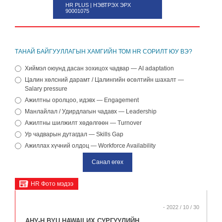
HR PLUS | НЭВТРЭХ ЭРХ
90001075
ТАНАЙ БАЙГУУЛЛАГЫН ХАМГИЙН ТОМ HR СОРИЛТ ЮУ ВЭ?
Хиймэл оюунд дасан зохицох чадвар — AI adaptation
Цалин хөлсний дарамт / Цалингийн өсөлтийн шахалт —
Salary pressure
Ажилтны оролцоо, идэвх — Engagement
Манлайлал / Удирдлагын чадавх — Leadership
Ажилтны шилжилт хөдөлгөөн — Turnover
Ур чадварын дутагдал — Skills Gap
Ажиллах хүчний олдоц — Workforce Availability
HR Фото мэдээ
- 2022 / 10 / 30
АНУ-Н BYU HAWAII ИХ СУРГУУЛИЙН