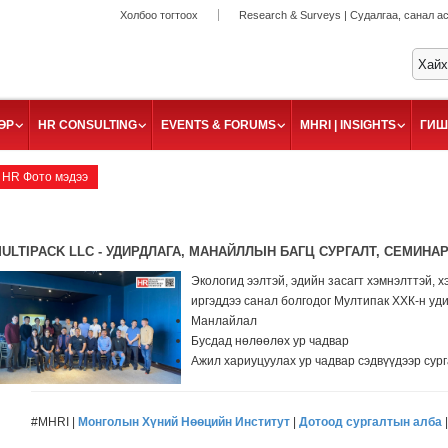
Холбоо тогтоох
Research & Surveys | Судалгаа, санал а
ӨР
HR CONSULTING
EVENTS & FORUMS
MHRI | INSIGHTS
ГИШ
HR Фото мэдээ
ULTIPACK LLC - УДИРДЛАГА, МАНАЙЛЛЫН БАГЦ СУРГАЛТ, СЕМИНА
Экологид ээлтэй, эдийн засагт хэмнэлттэй,
иргэддээ санал болгодог Мултипак ХХК-н уд
Манлайлал
Бусдад нөлөөлөх ур чадвар
Ажил хариуцуулах ур чадвар сэдвүүдээр сур
#MHRI |
Монголын Хүний Нөөцийн Институт
|
Дотоод сургалтын алба