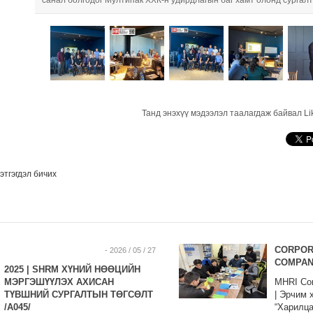
санал болгодог Мултипак ХХК-н удирдлагын баг хамт олонд сургалт
Танд энэхүү мэдээлэл таалагдаж байвал Li
этгэгдэл бичих
CORPORA
- 2026 / 05 / 27
COMPA
2025 | SHRM ХҮНИЙ НӨӨЦИЙН
МЭРГЭШҮҮЛЭХ АХИСАН
MHRI Cor
ТҮВШНИЙ СУРГАЛТЫН ТӨГСӨЛТ
| Эрчим 
/A045/
“Харилца