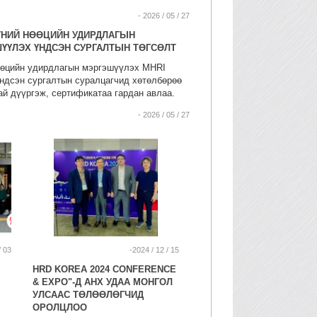
аа.
- 2026 / 05 / 27
 ХҮНИЙ НӨӨЦИЙН УДИРДЛАГЫН
ҮҮЛЭХ ҮНДСЭН СУРГАЛТЫН ТӨГСӨЛТ
өөцийн удирдлагын мэргэшүүлэх MHRI
 үндсэн сургалтын суралцагчид хөтөлбөрөө
й дүүргэж, сертификатаа гардан авлаа.
- 2026 / 05 / 27
/ 03
-2024 / 12 / 15
HRD KOREA 2024 CONFERENCE
& EXPO"-Д АНХ УДАА МОНГОЛ
УЛСААС ТӨЛӨӨЛӨГЧИД
ОРОЛЦЛОО
,