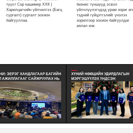
түүхт Сор кашимер ХХК |
бизнес түншүүд эсвэл
Харилцагчийн үйлчилгээ (Багц
үйлчлүүлэгчдэд урам зориг өг
сургалт) сургалт зохион
тэдний гүйцэтгэлийг үнэлэх
байгууллаа.
зорилгоор зохион байгуулдаг
аялал юм.
НИ: ЭЕРЭГ ХАНДЛАГААР БАГИЙН
ХҮНИЙ НӨӨЦИЙН УДИРДЛАГЫН
Л АЖИЛЛАГААГ САЙЖРУУЛАХ НЬ
МЭРГЭШҮҮЛЭХ ҮНДСЭН
ХАРИЛЦАА ХАНДЛАГЫН БАГЦ
СУРГАЛТЫН СУРАЛЦАГЧИД
РГАЛТ - ЭЕРЭГ ХАНДЛАГААР
ХӨТӨЛБӨРИЙН ТӨГСӨЛТ БОЛЛОО.
ГИЙН ҮЙЛ АЖИЛЛАГААГ
ХҮНИЙ НӨӨЦИЙН УДИРДЛАГЫН
ЙЖРУУЛАХ НЬ | ХАРИЛЦАА
МЭРГЭШҮҮЛЭХ (MHRI/LEVEL-B)
НДЛАГЫН БАГЦ СУРГАЛТ
ТҮВШНИЙ ҮНДСЭН СУРГАЛТЫН
ХИОН БАЙГУУЛАГДЛАА.
СУРАЛЦАГЧИД ХӨТӨЛБӨРӨӨ БҮР
ДҮҮРГЭЖ СЕРТИФИКАТАА ГАРДА
АВЛАА.