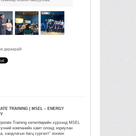
 семинар зохион байгууллаа.
ke дараарай!
TE TRAINING | MSEL – ENERGY
NY
porate Training хөтөлбөрийн хүрээнд MSEL
хүчний компанийн хамт олонд зориулан
а, хандлагын багц сургалт” зохион