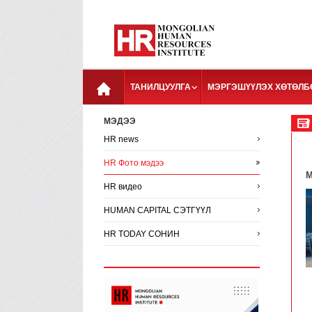
ТАНИЛЦУУЛГА
МЭРГЭШҮҮЛЭХ ХӨТӨЛБ
МЭДЭЭ
HR news
HR Фото мэдээ
M
HR видео
HUMAN CAPITAL СЭТГҮҮЛ
HR TODAY СОНИН