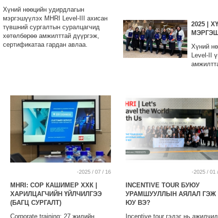
байгуулл
Хүний нөөцийн удирдлагын
мэргэшүүлэх MHRI Level-III ахисан
2025 |
түвшний сургалтын суралцагчид
МЭРГЭШ
хөтөлбөрөө амжилттай дүүргэж,
сертификатаа гардан авлаа.
Хүний н
Level-II
амжилтта
-2025 / 07 / 16
-2025 / 01 
MHRI: СОР КАШИМЕР ХХК |
INCENTIVE TOUR БУЮУ
ХАРИЛЦАГЧИЙН ҮЙЛЧИЛГЭЭ
УРАМШУУЛЛЫН АЯЛАЛ ГЭЖ
(БАГЦ СУРГАЛТ)
ЮУ ВЭ?
Corporate training: 27 жилийн
Incentive tour гэдэг нь ажилчид