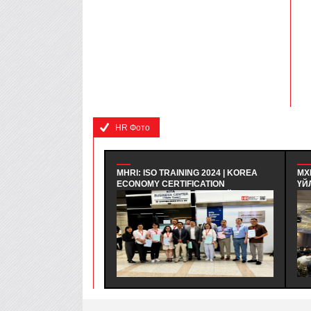
HR Фото
MHRI: ISO TRAINING 2024 | KOREA
МХ
ECONOMY CERTIFICATION
ҮЙ
REGISTRAR - БНСУ-Н ЭДИЙН
| 
ЗАСГИЙН ГЭРЧИЛГЭЭЖҮҮЛЭХ
СУ
ЗӨВЛӨЛИЙН МЭРГЭШҮҮЛЭХ ТУСГАЙ
БА
ХӨТӨЛБӨРТ ЗОЧИН ТӨЛӨӨЛӨГЧӨӨР
СА
ОРОЛЦОЖ, БНСУ-Н ААН БОЛОН ТӨР
ХА
ЗАХИРГААНЫ БАЙГУУЛЛАГЫН ҮЙЛ
ЗО
АЖИЛЛАГААТАЙ ТАНИЛЦАЖ
ТУРШЛАГА СУДЛАХ АЛБАН
ХӨТӨЛБӨР АМЖИЛТТАЙ ЗОХИОН
БАЙГУУЛАГДЛАА.