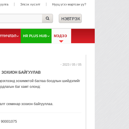
суулга
Элсэх хүсэлт
Нууц үгээ мартсан уу?
ҮҮНЧЛЭЛ
HR PLUS HUB
МЭДЭЭ
- 2023 / 05 / 05
Р ЗОХИОН БАЙГУУЛАВ
 хэрэглээнд зохимжтой баглаа боодлын шийдэлийг
ирдлагын баг хамт олонд:
галт семинар зохион байгууллаа.
| 90001075