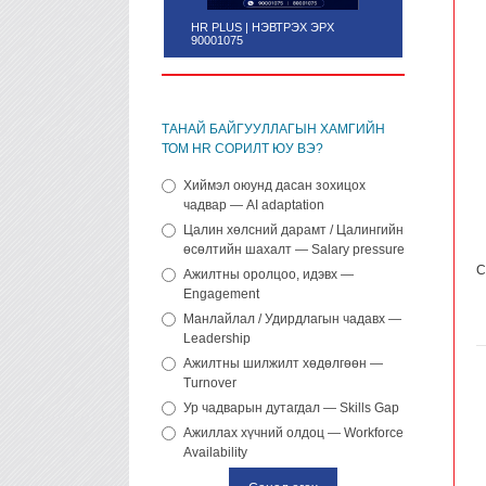
HR PLUS | НЭВТРЭХ ЭРХ
HUMAN CAPITAL СЭТГҮҮЛ.
90001075
ДУГААР. (¹31)
ТАНАЙ БАЙГУУЛЛАГЫН ХАМГИЙН
ТОМ HR СОРИЛТ ЮУ ВЭ?
Хиймэл оюунд дасан зохицох
чадвар — AI adaptation
Цалин хөлсний дарамт / Цалингийн
өсөлтийн шахалт — Salary pressure
С
Ажилтны оролцоо, идэвх —
Engagement
Манлайлал / Удирдлагын чадавх —
Leadership
Ажилтны шилжилт хөдөлгөөн —
Turnover
Ур чадварын дутагдал — Skills Gap
Ажиллах хүчний олдоц — Workforce
Availability