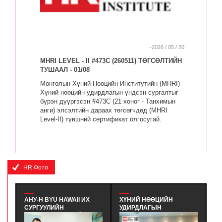
-2026 / 05 / 20
MHRI LEVEL - II #473C (260511) ТӨГСӨЛТИЙН
ТУШААЛ - 01/08
Монголын Хүний Нөөцийн Институтийн (MHRI)
Хүний нөөцийн удирдлагын үндсэн сургалтыг
бүрэн дүүргэсэн #473C (21 хоног - Танхимын
анги) элсэлтийн дараах төгсөгчдөд (MHRI
Level-II) түвшний сертификат олгосугай.
HR Фото
АНУ-Н BYU HAWAII ИХ
ХҮНИЙ НӨӨЦИЙН
INC
СУРГУУЛИЙН
УДИРДЛАГЫН
УР
ТӨЛӨӨЛӨГЧИДТЭЙ
МЭРГЭШҮҮЛЭХ ҮНДСЭН
ГЭЖ