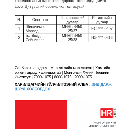
хосолсон анги) элсэлтийн дараах төгсөгчдөд (MHRI
Level-B) түвшний сертификат олгосугай.
Гэрчилгээний
Регистрийн
№
Овог нэр
дугаар
дугаар
Шинэчимэг
MHRI#B450-
1
ЕС **** 0407
Маргад
25/
37
Батболд
MHRI#B450-
2
НЭ **** 0316
Сайнбилэг
25/
38
Салбарын анхдагч | Мэргэжлийн мэргэшсэн | Хамгийн
өргөн гадаад харилцаатай | Монголын Хүний Нөөцийн
Институт | 7000-1075 | 8000-1075 | 9000-1075
ХАРИЛЦАГЧИЙН ҮЙЛЧИЛГЭЭНИЙ АЛБА :
ЭНД ДАРЖ
ШУУД ХОЛБОГДОХ