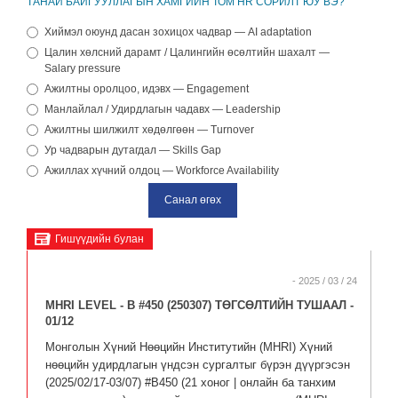
ТАНАЙ БАЙГУУЛЛАГЫН ХАМГИЙН ТОМ HR СОРИЛТ ЮУ ВЭ?
Хиймэл оюунд дасан зохицох чадвар — AI adaptation
Цалин хөлсний дарамт / Цалингийн өсөлтийн шахалт —
Salary pressure
Ажилтны оролцоо, идэвх — Engagement
Манлайлал / Удирдлагын чадавх — Leadership
Ажилтны шилжилт хөдөлгөөн — Turnover
Ур чадварын дутагдал — Skills Gap
Ажиллах хүчний олдоц — Workforce Availability
Гишүүдийн булан
- 2025 / 03 / 24
MHRI LEVEL - B #450 (250307) ТӨГСӨЛТИЙН ТУШААЛ -
01/12
Монголын Хүний Нөөцийн Институтийн (MHRI) Хүний
нөөцийн удирдлагын үндсэн сургалтыг бүрэн дүүргэсэн
(2025/02/17-03/07) #B450 (21 хоног | онлайн ба танхим