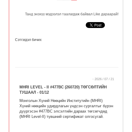
Танд энэхүү мэдээлэл таалагдаж байвал Like дараарай!
Сэтгэгдэл бичих
- 2026 / 07 / 21
MHRI LEVEL - II #477BC (260720) ТӨГСӨЛТИЙН
ТУШААЛ - 01/12
Монголын Хүний Нөөцийн Институтийн (MHRI)
Хүний нөөцийн удирдлагын үндсэн сургалтыг бүрэн
дүүргэсэн #477BC элсэлтийн дараах төгсөгчдөд
(MHRI Level-II) түвшний сертификат олгосугай.