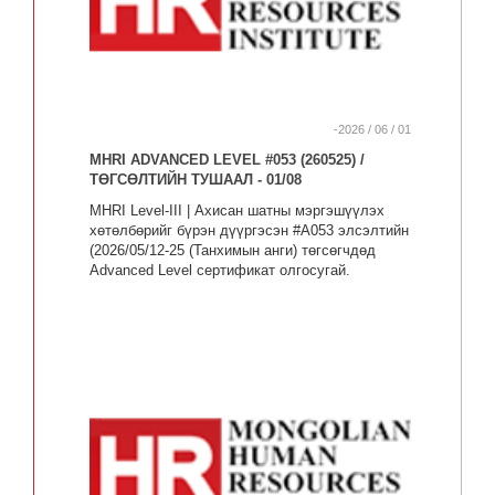
-2026 / 06 / 01
MHRI ADVANCED LEVEL #053 (260525) /
ТӨГСӨЛТИЙН ТУШААЛ - 01/08
MHRI Level-III | Ахисан шатны мэргэшүүлэх
хөтөлбөрийг бүрэн дүүргэсэн #A053 элсэлтийн
(2026/05/12-25 (Танхимын анги) төгсөгчдөд
Advanced Level сертификат олгосугай.