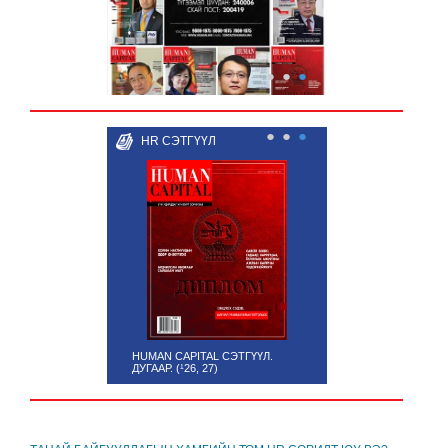
●
●
●
●
●
●
HR СЭТГҮҮЛ
HUMAN CAPITAL СЭТГҮҮЛ.
ДУГААР. (¹26, 27)