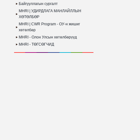
Байгууллагын сургалт
MHRI | УДИРДЛАГА МАНЛАЙЛЛЫН
ХӨТӨЛБӨР
MHRI | CWR Program - ОУ-н жишиг
хөтөлбөр
MHRI - Олон Улсын хөтөлбөрүүд
MHRI - ТӨГСӨГЧИД