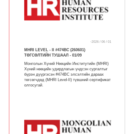
-2026 / 06 / 01
MHRI LEVEL - II #474BC (260601)
ТӨГСӨЛТИЙН ТУШААЛ - 01/09
Монголын Хүний Нөөцийн Институтийн (MHRI)
Хүний нөөцийн удирдлагын үндсэн сургалтыг
бүрэн дүүргэсэн #474BC элсэлтийн дараах
төгсөгчдөд (MHRI Level-II) түвшний сертификат
олгосугай.