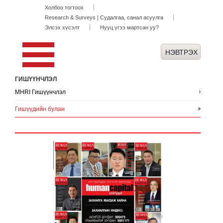
Холбоо тогтоох
Research & Surveys | Судалгаа, санал асуулга
Элсэх хүсэлт
Нууц үгээ мартсан уу?
ГИШҮҮНЧЛЭЛ
MHRI Гишүүнчлэл
Гишүүдийн булан