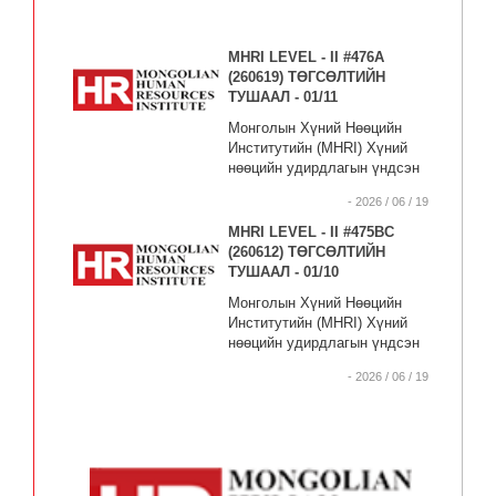
MHRI LEVEL - II #476А
(260619) ТӨГСӨЛТИЙН
ТУШААЛ - 01/11
Монголын Хүний Нөөцийн
Институтийн (MHRI) Хүний
нөөцийн удирдлагын үндсэн
сургалтыг бүрэн дүүргэсэн
- 2026 / 06 / 19
#476А элсэлтийн дараах
төгсөгчдөд (MHRI Level-II)
MHRI LEVEL - II #475BC
түвшний сертификат
(260612) ТӨГСӨЛТИЙН
олгосугай.
ТУШААЛ - 01/10
Монголын Хүний Нөөцийн
Институтийн (MHRI) Хүний
нөөцийн удирдлагын үндсэн
сургалтыг бүрэн дүүргэсэн
- 2026 / 06 / 19
#475BC элсэлтийн дараах
төгсөгчдөд (MHRI Level-II)
түвшний сертификат
олгосугай.