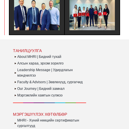
УУЛЗАЛТ ХИЙВ - АНУ-Н
СУРГАЛТЫН ТӨГСӨЛТ
TOU
BYU HAWAII ИХ
#380 - ХҮНИЙ НӨӨЦИЙН
АЖ
СУРГУУЛИЙН ЭЛСЭЛТ БА
УДИРДЛАГЫН
ТҮ
ТӨГСӨЛТИЙН ДАРААХ
МЭРГЭШҮҮЛЭХ ҮНДСЭН
ҮЙЛ
КАРЬЕР, ХАМТЫН
СУРГАЛТЫН MHRI LEVEL-
ЗОР
АЖИЛЛАГАА ХАРИУЦСАН
B #380 ЭЛСЭЛТИЙН
ГҮЙ
ТӨЛӨӨЛӨГЧИДТЭЙ
СУРАЛЦАГЧИД
ЗО
УУЛЗАЛТ ХИЙВ
ХӨТӨЛБӨРӨӨ
БАЙ
АМЖИЛТТАЙ ДҮҮРГЭЛЭЭ.
ТАНИЛЦУУЛГА
About MHRI | Бидний тухай
Алсын хараа, эрхэм зорилго
Leadership Message | Удирдлагын
мэндчилгээ
Faculty & Advisors | Зөвлөхүүд, сургагчид
Our Journey | Бидний замнал
Мэргэжлийн хамтын сүлжээ
МЭРГЭШҮҮЛЭХ ХӨТӨЛБӨР
MHRI - Хүний нөөцийн сертификатын
сургалтууд