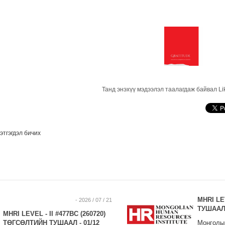
Танд энэхүү мэдээлэл таалагдаж байвал Li
этгэгдэл бичих
MHRI LE
- 2026 / 07 / 21
ТУШААЛ 
MHRI LEVEL - II #477BC (260720)
ТӨГСӨЛТИЙН ТУШААЛ - 01/12
Монголын