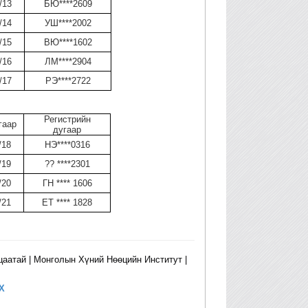
/13
БЮ****2609
/14
УШ****2002
/15
ВЮ****1602
/16
ЛМ****2904
/17
РЭ****2722
Регистрийн
гаар
дугаар
/18
НЭ****0316
/19
?? ****2301
/20
ГН **** 1606
/21
ЕТ **** 1828
цаатай | Монголын Хүний Нөөцийн Институт |
Х