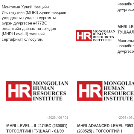
нөөцийн 
Монголын Хүний Нөөцийн
дүүргэсэ
Институтийн (MHRI) Хүний нөөцийн
(MHRI Le
удирдлагын үндсэн сургалтыг
бүрэн дүүргэсэн #477BC
MHRI LE
элсэлтийн дараах төгсөгчдөд
ТУШААЛ 
(MHRI Level-II) түвшний
сертификат олгосугай.
Монголын
нөөцийн 
дүүргэсэ
(MHRI Le
-2026 / 06 / 01
-2026 / 06 
MHRI LEVEL - II #474BC (260601)
MHRI ADVANCED LEVEL #053
ТӨГСӨЛТИЙН ТУШААЛ - 01/09
(260525) / ТӨГСӨЛТИЙН