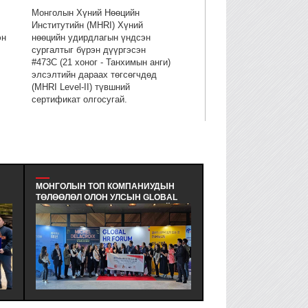
Монголын Хүний Нөөцийн
Институтийн (MHRI) Хүний
эн
нөөцийн удирдлагын үндсэн
сургалтыг бүрэн дүүргэсэн
#473C (21 хоног - Танхимын анги)
элсэлтийн дараах төгсөгчдөд
(MHRI Level-II) түвшний
сертификат олгосугай.
МОНГОЛЫН ТОП КОМПАНИУДЫН
MULTIPACK LLC - УДИ
ТӨЛӨӨЛӨЛ ОЛОН УЛСЫН GLOBAL
МАНАЙЛЛЫН БАГЦ СУ
HR FORUM (GHRF)-Д АМЖИЛТАЙ
СЕМИНАР ЗОХИОН БА
 -
ОРОЛЦЛОО. - МОНГОЛЫН ХҮНИЙ
ЭКОЛОГИД ЭЭЛТЭЙ, 
НӨӨЦИЙН ИНСТИТУТИЙН ГИШҮҮН
ХЭМНЭЛТТЭЙ, ХЭРЭГ
БОЛОН ДЭМЖИГЧ ТОП ААН-ДИЙН
ЗОХИМЖТОЙ БАГЛАА
ТӨЛӨӨЛӨЛ БНСУ-Д ЖИЛ БҮР
ШИЙДЭЛИЙГ ИРГЭДД
ЭН
УЛАМЖЛАЛ ОЛОН ЗОХИОН
БОЛГОДОГ МУЛТИПАК
Н
БАЙГУУЛЛАГДДАГ GLOBAL HR
УДИРДЛАГЫН БАГ ХА
FORUM (GHRF)-Д АМЖИЛТТАЙ
СУРГАЛТ СЕМИНАР З
ОРОЛЦЛОО.
БАЙГУУЛЛАА.