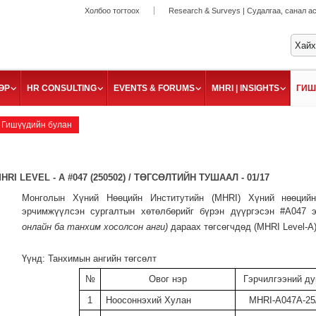
Холбоо тогтоох
Research & Surveys | Судалгаа, санал а
ӨР
HR CONSULTING
EVENTS & FORUMS
MHRI | INSIGHTS
ГИШ
Гишүүдийн булан
HRI LEVEL - A #047 (250502) / ТӨГСӨЛТИЙН ТУШААЛ - 01/17
Монголын Хүний Нөөцийн Институтийн
(MHRI)
Хүний нөөций
эрчимжүүлсэн сургалтын хөтөлбөрийг бүрэн дүүргэсэн
#A047
онлайн ба танхим хосолсон анги)
дараах төгсөгчдөд
(MHRI Level-A
Үүнд: Танхимын ангийн төгсөлт
№
Овог нэр
Гэрчилгээний ду
1
Ноосоннэхий Хулан
MHRI-A047А-25