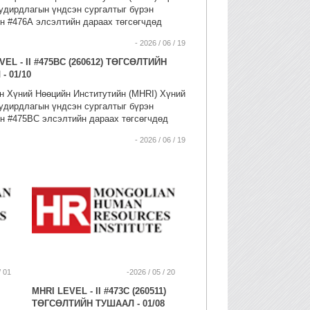
удирдлагын үндсэн сургалтыг бүрэн
н #476А элсэлтийн дараах төгсөгчдөд
vel-II) түвшний сертификат олгосугай.
- 2026 / 06 / 19
VEL - II #475BC (260612) ТӨГСӨЛТИЙН
- 01/10
 Хүний Нөөцийн Институтийн (MHRI) Хүний
удирдлагын үндсэн сургалтыг бүрэн
н #475BC элсэлтийн дараах төгсөгчдөд
vel-II) түвшний сертификат олгосугай.
- 2026 / 06 / 19
/ 01
-2026 / 05 / 20
MHRI LEVEL - II #473C (260511)
ТӨГСӨЛТИЙН ТУШААЛ - 01/08