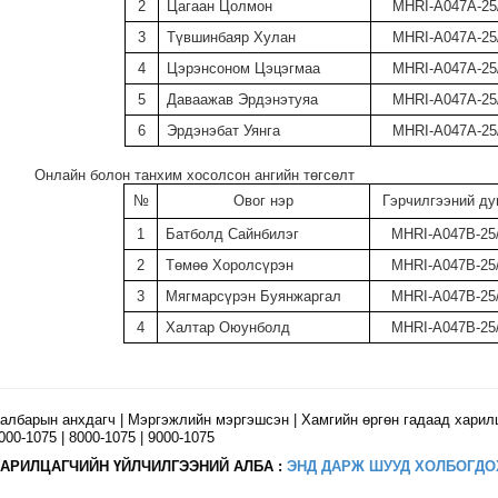
2
Цагаан Цолмон
MHRI-A047А-25
3
Түвшинбаяр Хулан
MHRI-A047А-25
4
Цэрэнсоном Цэцэгмаа
MHRI-A047А-25
5
Даваажав Эрдэнэтуяа
MHRI-A047А-25
6
Эрдэнэбат Уянга
MHRI-A047А-25
Онлайн болон танхим хосолсон ангийн төгсөлт
№
Овог нэр
Гэрчилгээний ду
1
Батболд Сайнбилэг
MHRI-A047В-25
2
Төмөө Хоролсүрэн
MHRI-A047В-25
3
Мягмарсүрэн Буянжаргал
MHRI-A047В-25
4
Халтар Оюунболд
MHRI-A047В-25
албарын анхдагч | Мэргэжлийн мэргэшсэн | Хамгийн өргөн гадаад харил
000-1075 | 8000-1075 | 9000-1075
АРИЛЦАГЧИЙН ҮЙЛЧИЛГЭЭНИЙ АЛБА :
ЭНД ДАРЖ ШУУД ХОЛБОГДО