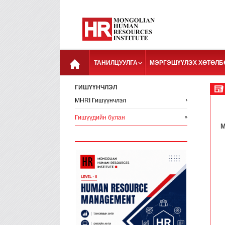
ТАНИЛЦУУЛГА
МЭРГЭШҮҮЛЭХ ХӨТӨЛБ
ГИШҮҮНЧЛЭЛ
MHRI Гишүүнчлэл
Гишүүдийн булан
M