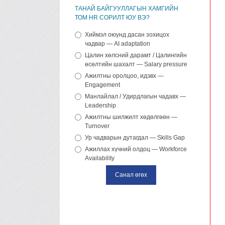
ТАНАЙ БАЙГУУЛЛАГЫН ХАМГИЙН
ТОМ HR СОРИЛТ ЮУ ВЭ?
Хиймэл оюунд дасан зохицох
чадвар — AI adaptation
Цалин хөлсний дарамт / Цалингийн
өсөлтийн шахалт — Salary pressure
Ажилтны оролцоо, идэвх —
Engagement
Манлайлал / Удирдлагын чадавх —
Leadership
Ажилтны шилжилт хөдөлгөөн —
Turnover
Ур чадварын дутагдал — Skills Gap
Ажиллах хүчний олдоц — Workforce
Availability