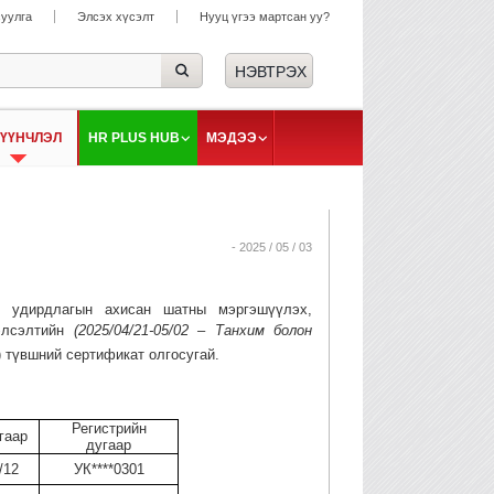
суулга
Элсэх хүсэлт
Нууц үгээ мартсан уу?
ҮҮНЧЛЭЛ
HR PLUS HUB
МЭДЭЭ
- 2025 / 05 / 03
н удирдлагын ахисан шатны мэргэшүүлэх,
элсэлтийн
(2025/04/21-05/02 – Танхим болон
)
түвшний сертификат олгосугай.
Регистрийн
гаар
дугаар
/12
УК****0301