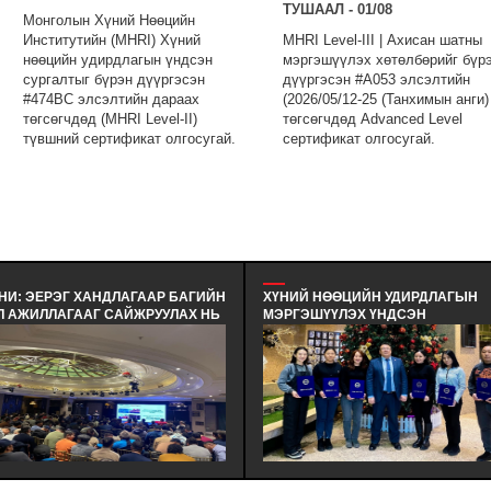
ТУШААЛ - 01/08
Монголын Хүний Нөөцийн
Институтийн (MHRI) Хүний
MHRI Level-III | Ахисан шатны
нөөцийн удирдлагын үндсэн
мэргэшүүлэх хөтөлбөрийг бүр
сургалтыг бүрэн дүүргэсэн
дүүргэсэн #A053 элсэлтийн
#474BC элсэлтийн дараах
(2026/05/12-25 (Танхимын анги)
төгсөгчдөд (MHRI Level-II)
төгсөгчдөд Advanced Level
түвшний сертификат олгосугай.
сертификат олгосугай.
НИ: ЭЕРЭГ ХАНДЛАГААР БАГИЙН
ХҮНИЙ НӨӨЦИЙН УДИРДЛАГЫН
Л АЖИЛЛАГААГ САЙЖРУУЛАХ НЬ
МЭРГЭШҮҮЛЭХ ҮНДСЭН
ХАРИЛЦАА ХАНДЛАГЫН БАГЦ
СУРГАЛТЫН СУРАЛЦАГЧИД
РГАЛТ - ЭЕРЭГ ХАНДЛАГААР
ХӨТӨЛБӨРИЙН ТӨГСӨЛТ БОЛЛОО.
ГИЙН ҮЙЛ АЖИЛЛАГААГ
ХҮНИЙ НӨӨЦИЙН УДИРДЛАГЫН
ЙЖРУУЛАХ НЬ | ХАРИЛЦАА
МЭРГЭШҮҮЛЭХ (MHRI/LEVEL-B)
НДЛАГЫН БАГЦ СУРГАЛТ
ТҮВШНИЙ ҮНДСЭН СУРГАЛТЫН
ХИОН БАЙГУУЛАГДЛАА.
СУРАЛЦАГЧИД ХӨТӨЛБӨРӨӨ БҮР
ДҮҮРГЭЖ СЕРТИФИКАТАА ГАРДА
АВЛАА.