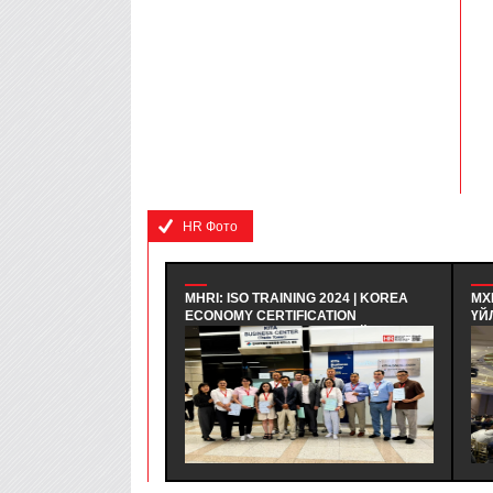
HR Фото
MHRI: ISO TRAINING 2024 | KOREA
МХ
ECONOMY CERTIFICATION
ҮЙ
REGISTRAR - БНСУ-Н ЭДИЙН
| 
ЗАСГИЙН ГЭРЧИЛГЭЭЖҮҮЛЭХ
СУ
ЗӨВЛӨЛИЙН МЭРГЭШҮҮЛЭХ ТУСГАЙ
БА
ХӨТӨЛБӨРТ ЗОЧИН ТӨЛӨӨЛӨГЧӨӨР
СА
ОРОЛЦОЖ, БНСУ-Н ААН БОЛОН ТӨР
ХА
ЗАХИРГААНЫ БАЙГУУЛЛАГЫН ҮЙЛ
ЗО
АЖИЛЛАГААТАЙ ТАНИЛЦАЖ
ТУРШЛАГА СУДЛАХ АЛБАН
ХӨТӨЛБӨР АМЖИЛТТАЙ ЗОХИОН
БАЙГУУЛАГДЛАА.