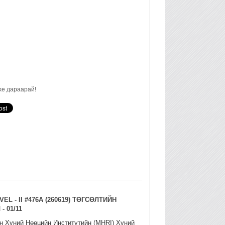
ke дараарай!
VEL - II #476А (260619) ТӨГСӨЛТИЙН
- 01/11
 Хүний Нөөцийн Институтийн (MHRI) Хүний