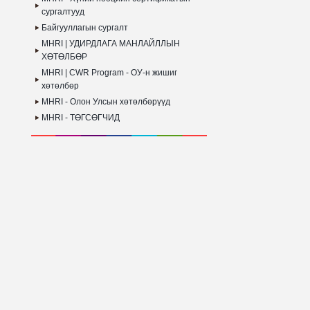
сургалтууд
Байгууллагын сургалт
MHRI | УДИРДЛАГА МАНЛАЙЛЛЫН
ХӨТӨЛБӨР
MHRI | CWR Program - ОУ-н жишиг
хөтөлбөр
MHRI - Олон Улсын хөтөлбөрүүд
MHRI - ТӨГСӨГЧИД