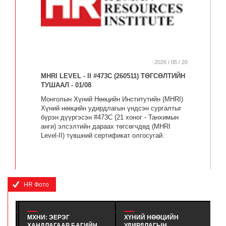
-2026 / 05 / 20
MHRI LEVEL - II #473C (260511) ТӨГСӨЛТИЙН
ТУШААЛ - 01/08
Монголын Хүний Нөөцийн Институтийн (MHRI)
Хүний нөөцийн удирдлагын үндсэн сургалтыг
бүрэн дүүргэсэн #473C (21 хоног - Танхимын
анги) элсэлтийн дараах төгсөгчдөд (MHRI
Level-II) түвшний сертификат олгосугай.
HR Фото
МХНИ: ЭЕРЭГ
ХҮНИЙ НӨӨЦИЙН
М
ХАНДЛАГААР БАГИЙН
УДИРДЛАГЫН
К