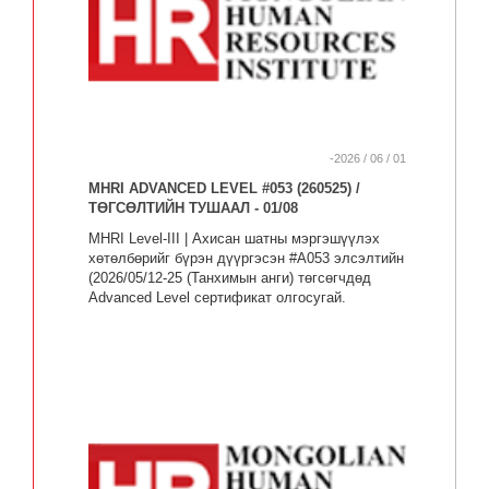
-2026 / 06 / 01
MHRI ADVANCED LEVEL #053 (260525) /
ТӨГСӨЛТИЙН ТУШААЛ - 01/08
MHRI Level-III | Ахисан шатны мэргэшүүлэх
хөтөлбөрийг бүрэн дүүргэсэн #A053 элсэлтийн
(2026/05/12-25 (Танхимын анги) төгсөгчдөд
Advanced Level сертификат олгосугай.