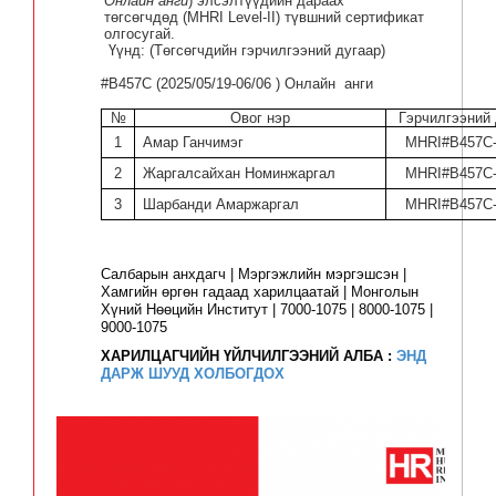
Онлайн анги
)
элсэлтүүдийн дараах
төгсөгчдөд
(MHRI Level-II)
түвшний сертификат
олгосугай.
Үүнд:
(
Төгсөгчдийн гэрчилгээний дугаар
)
#B4
57C
(
20
25/05/19-
06
/06 ) Онлайн анги
№
Овог нэр
Гэрчилгээний 
1
Амар Ганчимэг
MHRI#B457C-
2
Жаргалсайхан Номинжаргал
MHRI#B457C-
3
Шарбанди Амаржаргал
MHRI#B457C-
Салбарын анхдагч | Мэргэжлийн мэргэшсэн |
Хамгийн өргөн гадаад харилцаатай | Монголын
Хүний Нөөцийн Институт | 7000-1075 | 8000-1075 |
9000-1075
ХАРИЛЦАГЧИЙН ҮЙЛЧИЛГЭЭНИЙ АЛБА :
ЭНД
ДАРЖ ШУУД ХОЛБОГДОХ