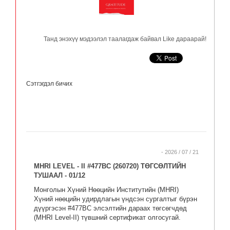
Танд энэхүү мэдээлэл таалагдаж байвал Like дараарай!
Сэтгэгдэл бичих
- 2026 / 07 / 21
MHRI LEVEL - II #477BC (260720) ТӨГСӨЛТИЙН
ТУШААЛ - 01/12
Монголын Хүний Нөөцийн Институтийн (MHRI)
Хүний нөөцийн удирдлагын үндсэн сургалтыг бүрэн
дүүргэсэн #477BC элсэлтийн дараах төгсөгчдөд
(MHRI Level-II) түвшний сертификат олгосугай.