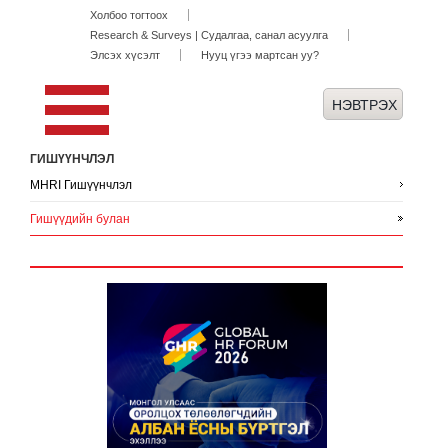
Холбоо тогтоох
Research & Surveys | Судалгаа, санал асуулга
Элсэх хүсэлт
Нууц үгээ мартсан уу?
ГИШҮҮНЧЛЭЛ
MHRI Гишүүнчлэл
Гишүүдийн булан