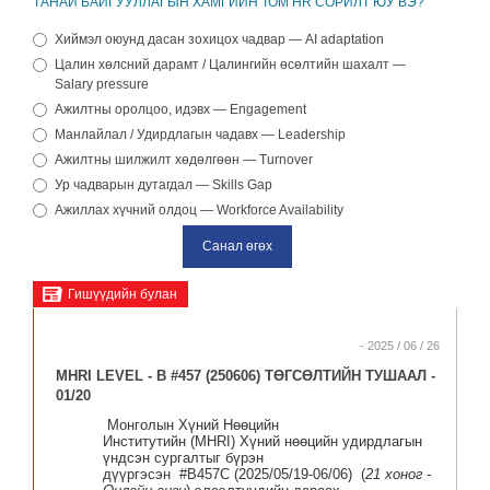
ТАНАЙ БАЙГУУЛЛАГЫН ХАМГИЙН ТОМ HR СОРИЛТ ЮУ ВЭ?
Хиймэл оюунд дасан зохицох чадвар — AI adaptation
Цалин хөлсний дарамт / Цалингийн өсөлтийн шахалт —
Salary pressure
Ажилтны оролцоо, идэвх — Engagement
Манлайлал / Удирдлагын чадавх — Leadership
Ажилтны шилжилт хөдөлгөөн — Turnover
Ур чадварын дутагдал — Skills Gap
Ажиллах хүчний олдоц — Workforce Availability
Гишүүдийн булан
- 2025 / 06 / 26
MHRI LEVEL - B #457 (250606) ТӨГСӨЛТИЙН ТУШААЛ -
01/20
Монголын Хүний Нөөцийн
Институтийн
(MHRI)
Хүний нөөцийн удирдлагын
үндсэн сургалтыг бүрэн
дүүргэсэн
#B4
57C
(
20
25/05/19-
06
/06) (
21
хоног -