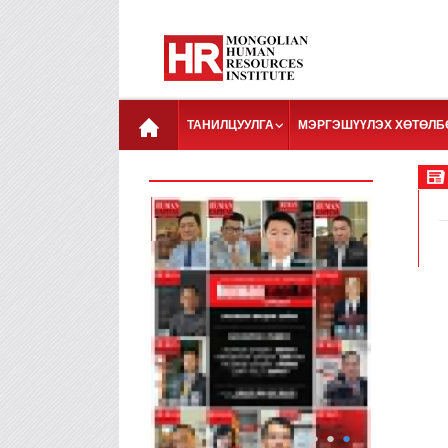
ТАНИЛЦУУЛГА
МЭРГЭШҮҮЛЭХ ХӨТӨЛБ
●
●
●