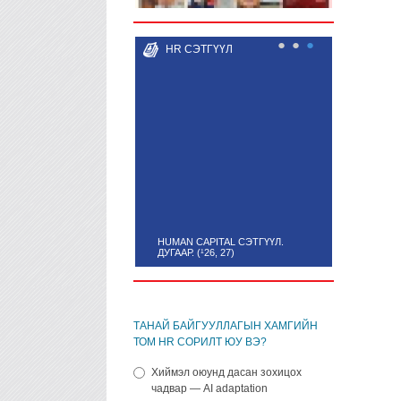
●
●
●
HR СЭТГҮҮЛ
HUMAN CAPITAL СЭТГҮҮЛ.
ДУГААР. (¹26, 27)
ТАНАЙ БАЙГУУЛЛАГЫН ХАМГИЙН
ТОМ HR СОРИЛТ ЮУ ВЭ?
Хиймэл оюунд дасан зохицох
чадвар — AI adaptation