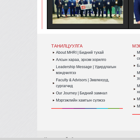
"ТОКИОГИЙН БИЗНЕС БОЛОМЖ" -
ХАР
(東京ビジネスチャンス) ИННОВАЦИЙН
УУЛЗ
ЭКСПО АРГА ХЭМЖЭЭНИЙ ХҮРЭЭНД
АМЖИЛТТАЙ ЗОХИОН
БАЙГУУЛАГДЛАА.
ТАНИЛЦУУЛГА
МЭ
About MHRI | Бидний тухай
M
с
Алсын хараа, эрхэм зорилго
Б
Leadership Message | Удирдлагын
мэндчилгээ
M
Х
Faculty & Advisors | Зөвлөхүүд,
сургагчид
M
х
Our Journey | Бидний замнал
M
Мэргэжлийн хамтын сүлжээ
M
Хэрэглэгчийн булан