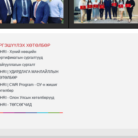
ИУЦСАН ТӨЛӨӨЛӨГЧИДТЭЙ
СУРГАЛТЫН MHRI LEVEL-B #380
АЛТ ХИЙВ
ЭЛСЭЛТИЙН СУРАЛЦАГЧИД
ХӨТӨЛБӨРӨӨ АМЖИЛТТАЙ
ДҮҮРГЭЛЭЭ.
РГЭШҮҮЛЭХ ХӨТӨЛБӨР
HRI - Хүний нөөцийн
ертификатын сургалтууд
айгууллагын сургалт
HRI | УДИРДЛАГА МАНЛАЙЛЛЫН
ӨТӨЛБӨР
HRI | CWR Program - ОУ-н жишиг
өтөлбөр
HRI - Олон Улсын хөтөлбөрүүд
HRI - ТӨГСӨГЧИД