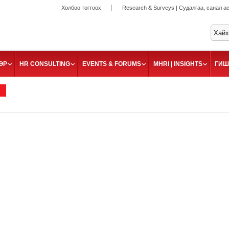
Холбоо тогтоох
Research & Surveys | Судалгаа, санал а
ӨР
HR CONSULTING
EVENTS & FORUMS
MHRI | INSIGHTS
ГИШ