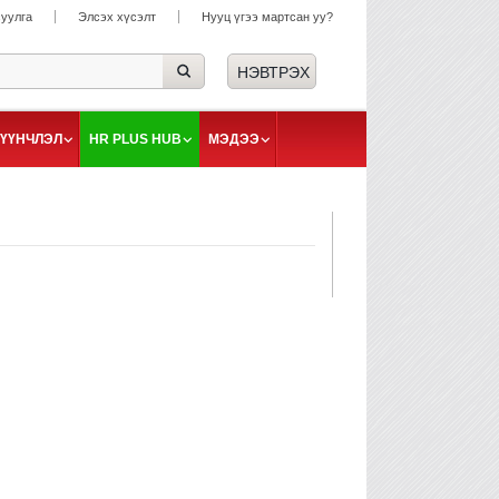
суулга
Элсэх хүсэлт
Нууц үгээ мартсан уу?
ҮҮНЧЛЭЛ
HR PLUS HUB
МЭДЭЭ