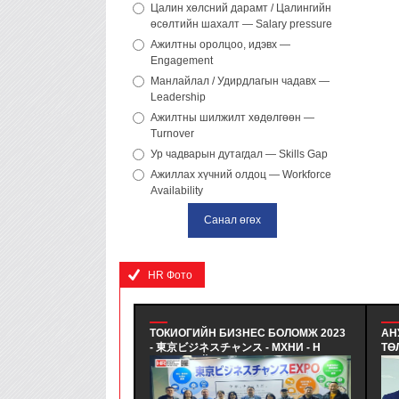
Цалин хөлсний дарамт / Цалингийн
өсөлтийн шахалт — Salary pressure
Ажилтны оролцоо, идэвх —
Engagement
Манлайлал / Удирдлагын чадавх —
Leadership
Ажилтны шилжилт хөдөлгөөн —
Turnover
Ур чадварын дутагдал — Skills Gap
Ажиллах хүчний олдоц — Workforce
Availability
HR Фото
ТОКИОГИЙН БИЗНЕС БОЛОМЖ 2023
АНУ-
- 東京ビジネスチャンス - МХНИ - Н
ТӨЛӨ
"ХӨГЖЛИЙН НУУЦААС СУРАЛЦЪЯ"
АНУ-
ТУРШЛАГА СУДЛАХ ТУСГАЙ
ЭЛСЭ
ХӨТӨЛБӨРТ ХӨГЖЛИЙН АЯЛАЛ
КАР