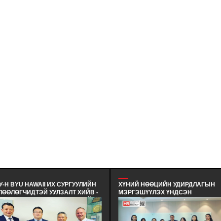
Н BYU HAWAII ИХ СУРГУУЛИЙН
ХҮНИЙ НӨӨЦИЙН УДИРДЛАГЫН
ӨЛӨГЧИДТЭЙ УУЛЗАЛТ ХИЙВ -
МЭРГЭШҮҮЛЭХ ҮНДСЭН
Н BYU HAWAII ИХ СУРГУУЛИЙН
СУРГАЛТЫН ТӨГСӨЛТ #380 - ХҮНИЙ
ЛТ БА ТӨГСӨЛТИЙН ДАРААХ
НӨӨЦИЙН УДИРДЛАГЫН
ЬЕР, ХАМТЫН АЖИЛЛАГАА
МЭРГЭШҮҮЛЭХ ҮНДСЭН