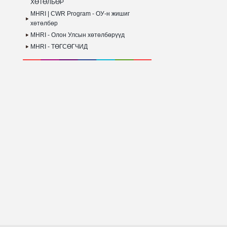
ХӨТӨЛБӨР
MHRI | CWR Program - ОУ-н жишиг
хөтөлбөр
MHRI - Олон Улсын хөтөлбөрүүд
MHRI - ТӨГСӨГЧИД