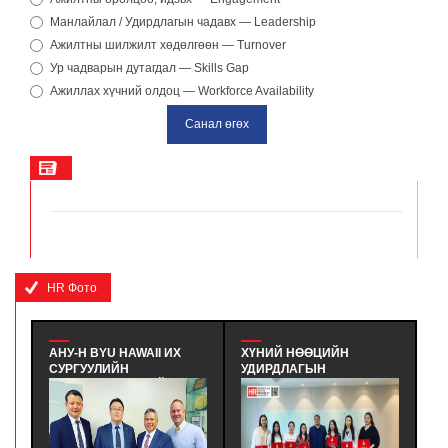
Манлайлал / Удирдлагын чадавх — Leadership
Ажилтны шилжилт хөдөлгөөн — Turnover
Ур чадварын дутагдал — Skills Gap
Ажиллах хүчний олдоц — Workforce Availability
HR Фото
АНУ-Н BYU HAWAII ИХ
ХҮНИЙ НӨӨЦИЙН
IN
СУРГУУЛИЙН
УДИРДЛАГЫН
У
ТӨЛӨӨЛӨГЧИДТЭЙ
МЭРГЭШҮҮЛЭХ ҮНДСЭН
ГЭ
УУЛЗАЛТ ХИЙВ - АНУ-Н
СУРГАЛТЫН ТӨГСӨЛТ
T
BYU HAWAII ИХ
#380 - ХҮНИЙ НӨӨЦИЙН
А
СУРГУУЛИЙН ЭЛСЭЛТ БА
УДИРДЛАГЫН
Т