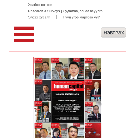
Холбоо тогтоох
Research & Surveys | Судалгаа, санал асуулга
Элсэх хүсэлт
Нууц үгээ мартсан уу?
●
●
●