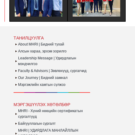
ТӨГСӨЛТИЙН ДАРААХ
МЭРГЭШҮҮЛЭХ ҮНДСЭН
Ү
КАРЬЕР, ХАМТЫН
СУРГАЛТЫН MHRI LEVEL-
ЗО
АЖИЛЛАГАА ХАРИУЦСАН
B #380 ЭЛСЭЛТИЙН
Г
ТӨЛӨӨЛӨГЧИДТЭЙ
СУРАЛЦАГЧИД
З
УУЛЗАЛТ ХИЙВ
ХӨТӨЛБӨРӨӨ
Б
АМЖИЛТТАЙ ДҮҮРГЭЛЭЭ.
ТАНИЛЦУУЛГА
About MHRI | Бидний тухай
Алсын хараа, эрхэм зорилго
Leadership Message | Удирдлагын
мэндчилгээ
Faculty & Advisors | Зөвлөхүүд, сургагчид
Our Journey | Бидний замнал
Мэргэжлийн хамтын сүлжээ
МЭРГЭШҮҮЛЭХ ХӨТӨЛБӨР
MHRI - Хүний нөөцийн сертификатын
сургалтууд
Байгууллагын сургалт
MHRI | УДИРДЛАГА МАНЛАЙЛЛЫН