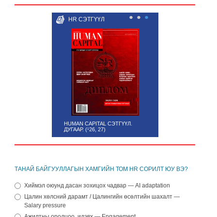
●
●
●
HR СЭТГҮҮЛ
HUMAN CAPITAL СЭТГҮҮЛ.
ДУГААР. (¹26, 27)
ТАНАЙ БАЙГУУЛЛАГЫН ХАМГИЙН ТОМ HR СОРИЛТ ЮУ ВЭ?
Хиймэл оюунд дасан зохицох чадвар — AI adaptation
Цалин хөлсний дарамт / Цалингийн өсөлтийн шахалт —
Salary pressure
Ажилтны оролцоо, идэвх — Engagement