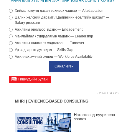
ТАНАЙ БАЙГУУЛЛАГЫН ХАМГИЙН ТОМ HR СОРИЛТ ЮУ ВЭ?
Хиймэл оюунд дасан зохицох чадвар — AI adaptation
Цалин хөлсний дарамт / Цалингийн өсөлтийн шахалт —
Salary pressure
Ажилтны оролцоо, идэвх — Engagement
Манлайлал / Удирдлагын чадавх — Leadership
Ажилтны шилжилт хөдөлгөөн — Turnover
Ур чадварын дутагдал — Skills Gap
Ажиллах хүчний олдоц — Workforce Availability
Гишүүдийн булан
- 2026 / 04 / 26
MHRI | EVIDENCE-BASED CONSULTING
Нотолгоонд суурилсан
зөвлөх