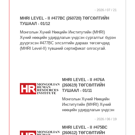
- 2026 / 07 / 21
MHRI LEVEL - II #477BC (260720) ТӨГСӨЛТИЙН
ТУШААЛ - 01/12
Монголын Хүний Нөөцийн Институтийн (MHRI)
Хүний нөөцийн удирдлагын үндсэн сургалтыг бүрэн
дүүргэсэн #477BC элсэлтийн дараах төгсөгчдөд
(MHRI Level-II) түвшний сертификат олгосугай.
MHRI LEVEL - II #476А
(260619) ТӨГСӨЛТИЙН
ТУШААЛ - 01/11
Монголын Хүний Нөөцийн
Институтийн (MHRI) Хүний
нөөцийн удирдлагын үндсэн
сургалтыг бүрэн дүүргэсэн
- 2026 / 06 / 19
#476А элсэлтийн дараах
төгсөгчдөд (MHRI Level-II)
MHRI LEVEL - II #475BC
түвшний сертификат
(260612) ТӨГСӨЛТИЙН