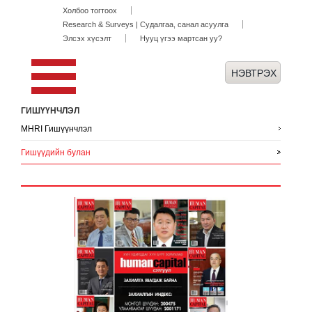
Холбоо тогтоох
Research & Surveys | Судалгаа, санал асуулга
Элсэх хүсэлт
Нууц үгээ мартсан уу?
ГИШҮҮНЧЛЭЛ
MHRI Гишүүнчлэл
Гишүүдийн булан