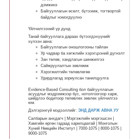
дэмжинэ
Байгууллагын өсөлт, бүтээмж, тогтвортой
байдлыг нэмэгдүүлнэ
Үйлчилгээний үр дүнд
Танай байгууллага дараах бүтээгдэхүүнийг
хүлээн авна:
Байгууллагын оношлогооны тайлан
Ур чадвар ба хөгжлийн хэрэгцээний дүгнэлт
Зан төлөв, хандлагын шинжилгээ
Сайжруулалтын зөвлөмж
Хэрэгжилтийн төлөвлөгөө
Удирдлагад зориулсан танилцуулга
Evidence-Based Consulting бол байгууллагын
асуудлыг мэдрэмжээр бус, нотолгоогоор харж,
шийдлээ бодитоор төлөвлөх зөвлөх үйлчилгээ
юм.
Дэлгэрэнгүй мэдээллийг:
ЭНД ДАРЖ АВНА УУ
Салбарын анхдагч | Мэргэжлийн мэргэшсэн |
Хамгийн өргөн гадаад харилцаатай | Монголын
Хүний Нөөцийн Институт | 7000-1075 | 8000-1075 |
9000-1075