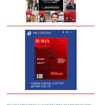
●
●
●
●
●
●
HR СЭТГҮҮЛ
HUMAN CAPITAL СЭТГҮҮЛ.
ДУГААР. (¹26, 27)