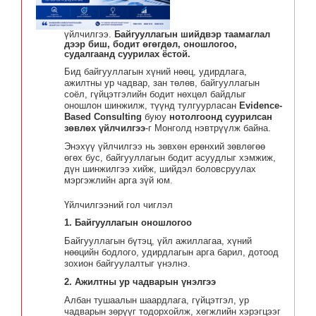
үйлчилгээ.
Байгууллагын шийдвэр таамаглал
дээр биш, бодит өгөгдөл, оношлогоо,
судалгаанд суурилах ёстой.
Бид байгууллагын хүний нөөц, удирдлага,
ажилтны ур чадвар, зан төлөв, байгууллагын
соёл, гүйцэтгэлийн бодит нөхцөл байдлыг
оношлон шинжилж, түүнд тулгуурласан
Evidence-
Based Consulting
буюу
нотолгоонд суурилсан
зөвлөх үйлчилгээ
-г Монголд нэвтрүүлж байна.
Энэхүү үйлчилгээ нь зөвхөн ерөнхий зөвлөгөө
өгөх бус, байгууллагын бодит асуудлыг хэмжиж,
дүн шинжилгээ хийж, шийдэл боловсруулах
мэргэжлийн арга зүй юм.
Үйлчилгээний гол чиглэл
1. Байгууллагын оношлогоо
Байгууллагын бүтэц, үйл ажиллагаа, хүний
нөөцийн бодлого, удирдлагын арга барил, дотоод
зохион байгуулалтыг үнэлнэ.
2. Ажилтны ур чадварын үнэлгээ
Албан тушаалын шаардлага, гүйцэтгэл, ур
чадварын зөрүүг тодорхойлж, хөгжлийн хэрэгцээг