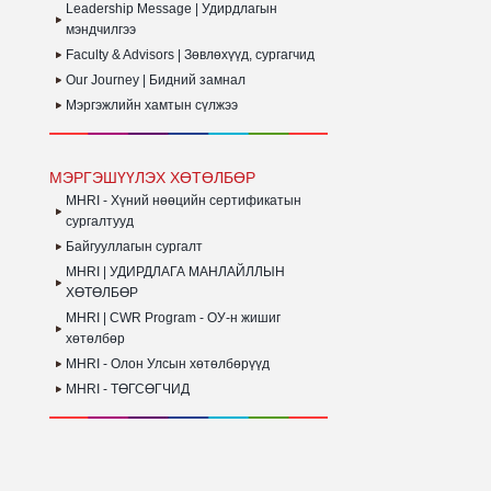
Leadership Message | Удирдлагын
мэндчилгээ
Faculty & Advisors | Зөвлөхүүд, сургагчид
Our Journey | Бидний замнал
Мэргэжлийн хамтын сүлжээ
МЭРГЭШҮҮЛЭХ ХӨТӨЛБӨР
MHRI - Хүний нөөцийн сертификатын
сургалтууд
Байгууллагын сургалт
MHRI | УДИРДЛАГА МАНЛАЙЛЛЫН
ХӨТӨЛБӨР
MHRI | CWR Program - ОУ-н жишиг
хөтөлбөр
MHRI - Олон Улсын хөтөлбөрүүд
MHRI - ТӨГСӨГЧИД