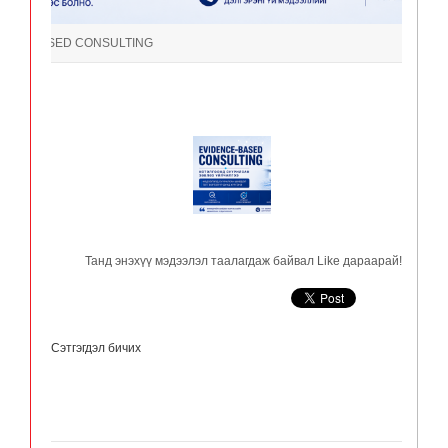
DENCE-BASED CONSULTING
Танд энэхүү мэдээлэл таалагдаж байвал Like дараарай!
Сэтгэгдэл бичих