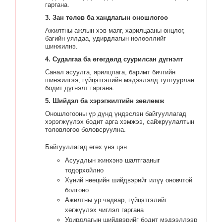
гаргана.
3. Зан төлөв ба хандлагын оношлогоо
Ажилтны ажлын хэв маяг, харилцааны онцлог,
багийн уялдаа, удирдлагын нөлөөллийг
шинжилнэ.
4. Судалгаа ба өгөгдөлд суурилсан дүгнэлт
Санал асуулга, ярилцлага, баримт бичгийн
шинжилгээ, гүйцэтгэлийн мэдээлэлд тулгуурлан
бодит дүгнэлт гаргана.
5. Шийдэл ба хэрэгжилтийн зөвлөмж
Оношлогооны үр дүнд үндэслэн байгууллагад
хэрэгжүүлэх бодит арга хэмжээ, сайжруулалтын
төлөвлөгөө боловсруулна.
Байгууллагад өгөх үнэ цэн
Асуудлын жинхэнэ шалтгааныг
тодорхойлно
Хүний нөөцийн шийдвэрийг илүү оновчтой
болгоно
Ажилтны ур чадвар, гүйцэтгэлийг
хөгжүүлэх чиглэл гаргана
Удирдлагын шийдвэрийг бодит мэдээллээр