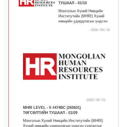
олгосугай.
ТУШААЛ - 01/10
Монголын Хүний Нөөцийн
Институтийн (MHRI) Хүний
нөөцийн удирдлагын үндсэн
сургалтыг бүрэн дүүргэсэн
- 2026 / 06 / 19
#475BC элсэлтийн дараах
төгсөгчдөд (MHRI Level-II)
түвшний сертификат
олгосугай.
-2026 / 06 / 01
MHRI LEVEL - II #474BC (260601)
ТӨГСӨЛТИЙН ТУШААЛ - 01/09
Монголын Хүний Нөөцийн Институтийн (MHRI)
Хүний нөөцийн удирдлагын үндсэн сургалтыг