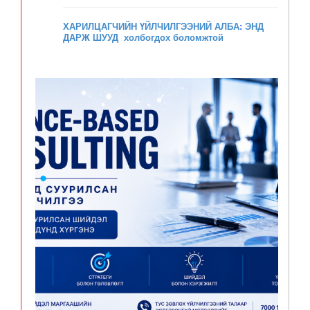
ХАРИЛЦАГЧИЙН ҮЙЛЧИЛГЭЭНИЙ АЛБА
:
ЭНД
ДАРЖ ШУУД холбогдох боломжтой