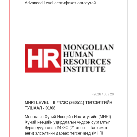
Advanced Level сертификат олгосугай.
-2026 / 05 / 20
MHRI LEVEL - II #473C (260511) ТӨГСӨЛТИЙН
ТУШААЛ - 01/08
Монголын Хүний Нөөцийн Институтийн (MHRI)
Хүний нөөцийн удирдлагын үндсэн сургалтыг
бүрэн дүүргэсэн #473C (21 хоног - Танхимын
анги) элсэлтийн дараах төгсөгчдөд (MHRI