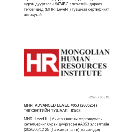
бүрэн дүүргэсэн #474BC элсэлтийн дараах
төгсөгчдөд (MHRI Level-II) түвшний сертификат
олгосугай.
-2026 / 06 / 01
MHRI ADVANCED LEVEL #053 (260525) /
ТӨГСӨЛТИЙН ТУШААЛ - 01/08
MHRI Level-III | Ахисан шатны мэргэшүүлэх
хөтөлбөрийг бүрэн дүүргэсэн #A053 элсэлтийн
(2026/05/12-25 (Танхимын анги) төгсөгчдөд