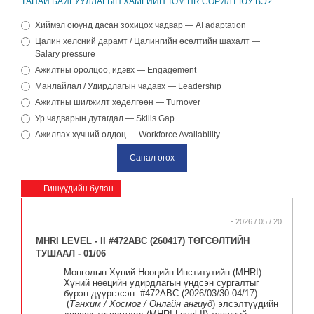
ТАНАЙ БАЙГУУЛЛАГЫН ХАМГИЙН ТОМ HR СОРИЛТ ЮУ ВЭ?
Хиймэл оюунд дасан зохицох чадвар — AI adaptation
Цалин хөлсний дарамт / Цалингийн өсөлтийн шахалт —
Salary pressure
Ажилтны оролцоо, идэвх — Engagement
Манлайлал / Удирдлагын чадавх — Leadership
Ажилтны шилжилт хөдөлгөөн — Turnover
Ур чадварын дутагдал — Skills Gap
Ажиллах хүчний олдоц — Workforce Availability
Гишүүдийн булан
- 2026 / 05 / 20
MHRI LEVEL - II #472ABC (260417) ТӨГСӨЛТИЙН
ТУШААЛ - 01/06
Монголын Хүний Нөөцийн Институтийн
(MHRI)
Хүний нөөцийн удирдлагын үндсэн сургалтыг
бүрэн дүүргэсэн #
472ABC (
20
26/03/30-04
/17)
(
Танхим / Хосмог / Онлайн
ангиуд
)
элсэлтүүдийн