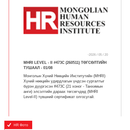
-2026 / 05 / 20
MHRI LEVEL - II #473C (260511) ТӨГСӨЛТИЙН
ТУШААЛ - 01/08
Монголын Хүний Нөөцийн Институтийн (MHRI)
Хүний нөөцийн удирдлагын үндсэн сургалтыг
бүрэн дүүргэсэн #473C (21 хоног - Танхимын
анги) элсэлтийн дараах төгсөгчдөд (MHRI
Level-II) түвшний сертификат олгосугай.
HR Фото