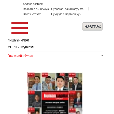
Холбоо тогтоох
Research & Surveys | Судалгаа, санал асуулга
Элсэх хүсэлт
Нууц үгээ мартсан уу?
ГИШҮҮНЧЛЭЛ
MHRI Гишүүнчлэл
Гишүүдийн булан