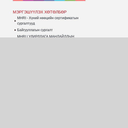
МЭРГЭШҮҮЛЭХ ХӨТӨЛБӨР
MHRI - Хүний нөөцийн сертификатын
сургалтууд
Байгууллагын сургалт
MHRI | УДИРДЛАГА МАНЛАЙЛЛЫН
ХӨТӨЛБӨР
MHRI | CWR Program - ОУ-н жишиг
хөтөлбөр
MHRI - Олон Улсын хөтөлбөрүүд
MHRI - ТӨГСӨГЧИД