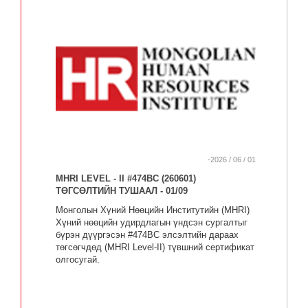
төгсөгчдөд (MHRI Level-II)
түвшний сертификат
олгосугай.
-2026 / 06 / 01
MHRI LEVEL - II #474BC (260601)
ТӨГСӨЛТИЙН ТУШААЛ - 01/09
Монголын Хүний Нөөцийн Институтийн (MHRI)
Хүний нөөцийн удирдлагын үндсэн сургалтыг
бүрэн дүүргэсэн #474BC элсэлтийн дараах
төгсөгчдөд (MHRI Level-II) түвшний сертификат
олгосугай.