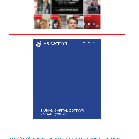
●
●
●
●
●
●
HR СЭТГҮҮЛ
HUMAN CAPITAL СЭТГҮҮЛ.
ДУГААР. (¹26, 27)