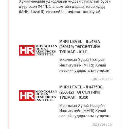
Хүний нөөцийн удирдлагын үндсэн сургалтыг бүрэн
дүүргэсэн #477BC элсэлтийн дараах төгсөгчдөд
(MHRI Level-II) түвшний сертификат олгосугай.
MHRI LEVEL - II #476А
(260619) ТӨГСӨЛТИЙН
ТУШААЛ - 01/11
Монголын Хүний Нөөцийн
Институтийн (MHRI) Хүний
нөөцийн удирдлагын үндсэн
сургалтыг бүрэн дүүргэсэн
- 2026 / 06 / 19
#476А элсэлтийн дараах
төгсөгчдөд (MHRI Level-II)
MHRI LEVEL - II #475BC
түвшний сертификат
(260612) ТӨГСӨЛТИЙН
олгосугай.
ТУШААЛ - 01/10
Монголын Хүний Нөөцийн
Институтийн (MHRI) Хүний
нөөцийн удирдлагын үндсэн
сургалтыг бүрэн дүүргэсэн
- 2026 / 06 / 19
#475BC элсэлтийн дараах