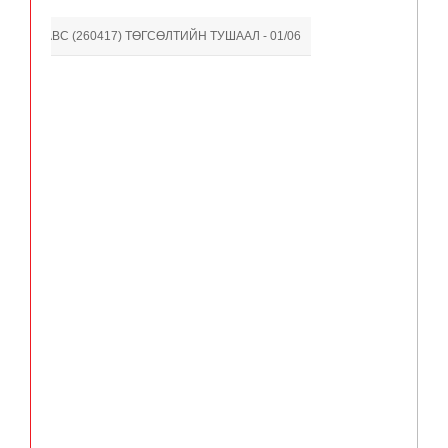
- II #472ABC (260417) ТӨГСӨЛТИЙН ТУШААЛ - 01/06