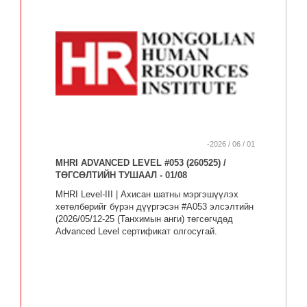
-2026 / 06 / 01
MHRI ADVANCED LEVEL #053 (260525) /
ТӨГСӨЛТИЙН ТУШААЛ - 01/08
MHRI Level-III | Ахисан шатны мэргэшүүлэх
хөтөлбөрийг бүрэн дүүргэсэн #A053 элсэлтийн
(2026/05/12-25 (Танхимын анги) төгсөгчдөд
Advanced Level сертификат олгосугай.