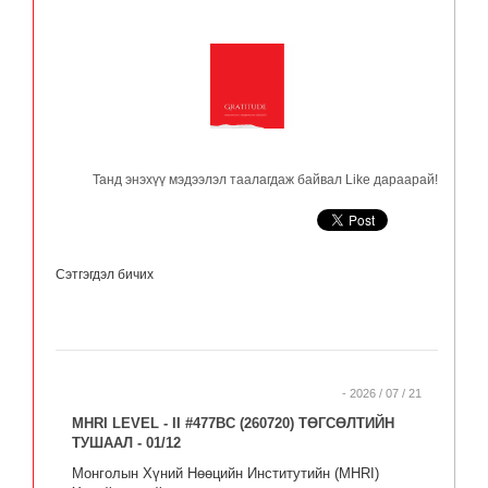
Танд энэхүү мэдээлэл таалагдаж байвал Like дараарай!
Сэтгэгдэл бичих
- 2026 / 07 / 21
MHRI LEVEL - II #477BC (260720) ТӨГСӨЛТИЙН
ТУШААЛ - 01/12
Монголын Хүний Нөөцийн Институтийн (MHRI)