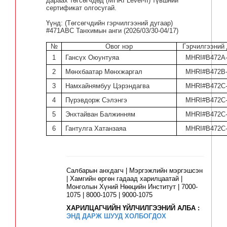
дараах төгсөгчдөд
(MHRI Level-II)
түвшний
сертификат олгосугай.
Үүнд:
(
Төгсөгчдийн гэрчилгээний дугаар
)
#471ABC Танхимын
анги
(
20
26/03/30-04
/17)
№
Овог нэр
Гэрчилгээний 
1
Гансүх Оюунтуяа
MHRI#B472A-
2
Мөнхбаатар Мөнхжаргал
MHRI#B472B-
3
Намхайнямбуу Цэрэндагва
MHRI#B472C-
4
Пүрэвдорж Сэлэнгэ
MHRI#B472C-
5
Энхтайван Балжинням
MHRI#B472C-
6
Гантулга Хатанзаяа
MHRI#B472C-
Салбарын анхдагч | Мэргэжлийн мэргэшсэн
| Хамгийн өргөн гадаад харилцаатай |
Монголын Хүний Нөөцийн Институт | 7000-
1075 | 8000-1075 | 9000-1075
ХАРИЛЦАГЧИЙН ҮЙЛЧИЛГЭЭНИЙ АЛБА :
ЭНД ДАРЖ ШУУД ХОЛБОГДОХ