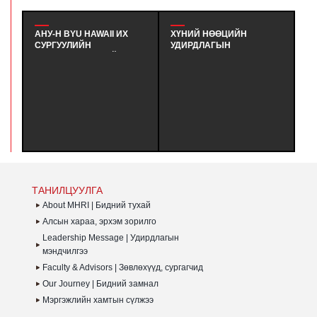
АНУ-Н BYU HAWAII ИХ
ХҮНИЙ НӨӨЦИЙН
IN
СУРГУУЛИЙН
УДИРДЛАГЫН
У
ТӨЛӨӨЛӨГЧИДТЭЙ
МЭРГЭШҮҮЛЭХ ҮНДСЭН
ГЭ
УУЛЗАЛТ ХИЙВ - АНУ-Н
СУРГАЛТЫН ТӨГСӨЛТ
T
BYU HAWAII ИХ
#380 - ХҮНИЙ НӨӨЦИЙН
А
СУРГУУЛИЙН ЭЛСЭЛТ БА
УДИРДЛАГЫН
Т
ТӨГСӨЛТИЙН ДАРААХ
МЭРГЭШҮҮЛЭХ ҮНДСЭН
Ү
КАРЬЕР, ХАМТЫН
СУРГАЛТЫН MHRI LEVEL-
ЗО
АЖИЛЛАГАА ХАРИУЦСАН
B #380 ЭЛСЭЛТИЙН
Г
ТӨЛӨӨЛӨГЧИДТЭЙ
СУРАЛЦАГЧИД
З
УУЛЗАЛТ ХИЙВ
ХӨТӨЛБӨРӨӨ
Б
АМЖИЛТТАЙ ДҮҮРГЭЛЭЭ.
ТАНИЛЦУУЛГА
About MHRI | Бидний тухай
Алсын хараа, эрхэм зорилго
Leadership Message | Удирдлагын
мэндчилгээ
Faculty & Advisors | Зөвлөхүүд, сургагчид
Our Journey | Бидний замнал
Мэргэжлийн хамтын сүлжээ