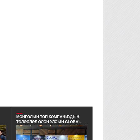
МОНГОЛЫН ТОП КОМПАНИУДЫН
MULTIPACK LLC - УДИРДЛАГ
ТӨЛӨӨЛӨЛ ОЛОН УЛСЫН GLOBAL
МАНАЙЛЛЫН БАГЦ СУРГАЛ
HR FORUM (GHRF)-Д АМЖИЛТАЙ
СЕМИНАР ЗОХИОН БАЙГУУ
ОРОЛЦЛОО. - МОНГОЛЫН ХҮНИЙ
ЭКОЛОГИД ЭЭЛТЭЙ, ЭДИЙ
НӨӨЦИЙН ИНСТИТУТИЙН ГИШҮҮН
ХЭМНЭЛТТЭЙ, ХЭРЭГЛЭЭН