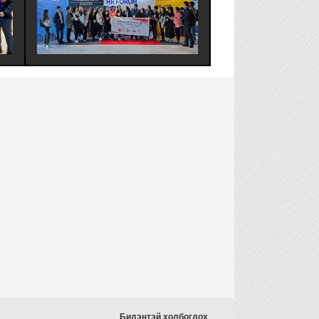
БОЛОН ДЭМЖИГЧ ТОП ААН-ДИЙН
ЗОХИМЖТОЙ БАГЛАА БОО
ТӨЛӨӨЛӨЛ БНСУ-Д ЖИЛ БҮР
ШИЙДЭЛИЙГ ИРГЭДДЭЭ С
УЛАМЖЛАЛ ОЛОН ЗОХИОН
БОЛГОДОГ МУЛТИПАК ХХК-
БАЙГУУЛЛАГДДАГ GLOBAL HR
УДИРДЛАГЫН БАГ ХАМТ О
FORUM (GHRF)-Д АМЖИЛТТАЙ
СУРГАЛТ СЕМИНАР ЗОХИО
ОРОЛЦЛОО.
БАЙГУУЛЛАА.
Бидэнтэй холбогдох