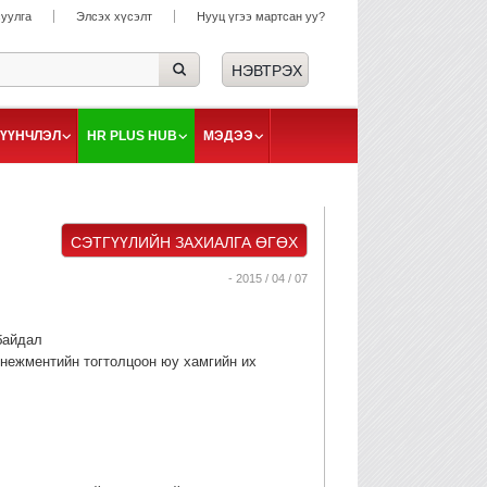
суулга
Элсэх хүсэлт
Нууц үгээ мартсан уу?
ҮҮНЧЛЭЛ
HR PLUS HUB
МЭДЭЭ
СЭТГҮҮЛИЙН ЗАХИАЛГА ӨГӨХ
- 2015 / 04 / 07
байдал
енежментийн тогтолцоон юу хамгийн их