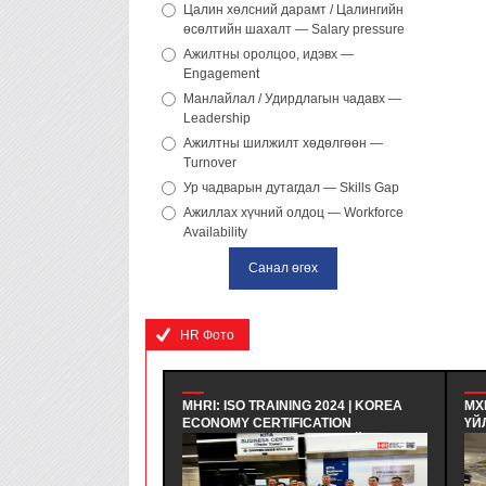
Цалин хөлсний дарамт / Цалингийн
өсөлтийн шахалт — Salary pressure
Ажилтны оролцоо, идэвх —
Engagement
Манлайлал / Удирдлагын чадавх —
Leadership
Ажилтны шилжилт хөдөлгөөн —
Turnover
Ур чадварын дутагдал — Skills Gap
Ажиллах хүчний олдоц — Workforce
Availability
HR Фото
MHRI: ISO TRAINING 2024 | KOREA
МХНИ: 
ECONOMY CERTIFICATION
ҮЙЛ АЖ
REGISTRAR - БНСУ-Н ЭДИЙН
| ХАРИ
ЗАСГИЙН ГЭРЧИЛГЭЭЖҮҮЛЭХ
СУРГАЛТ
ЗӨВЛӨЛИЙН МЭРГЭШҮҮЛЭХ ТУСГАЙ
БАГИЙН