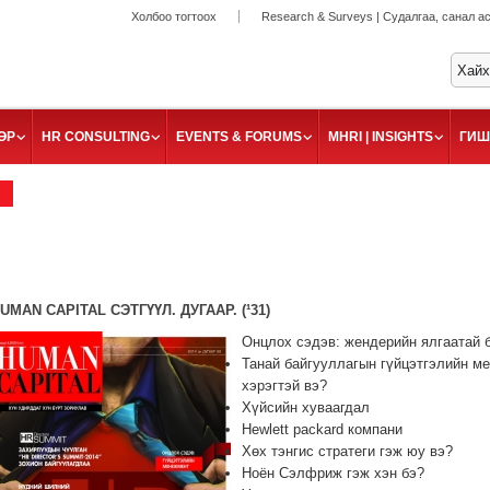
Холбоо тогтоох
Research & Surveys | Судалгаа, санал а
ӨР
HR CONSULTING
EVENTS & FORUMS
MHRI | INSIGHTS
ГИШ
UMAN CAPITAL СЭТГҮҮЛ. ДУГААР. (¹31)
Онцлох сэдэв: жендерийн ялгаатай 
Танай байгууллагын гүйцэтгэлийн м
хэрэгтэй вэ?
Хүйсийн хуваагдал
Hewlett packard компани
Хөх тэнгис стратеги гэж юу вэ?
Ноён Сэлфриж гэж хэн бэ?