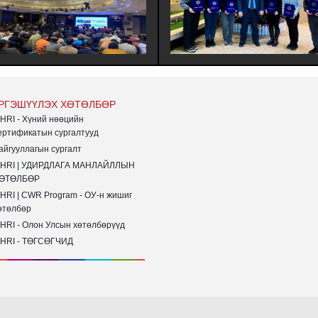
УЛАХ НЬ | ХАРИЛЦАА
МЭРГЭШҮҮЛЭХ (MHRI/LEVEL-B)
ГЫН БАГЦ СУРГАЛТ
ТҮВШНИЙ ҮНДСЭН СУРГАЛТЫН
 БАЙГУУЛАГДЛАА.
СУРАЛЦАГЧИД ХӨТӨЛБӨРӨӨ БҮРЭН
ДҮҮРГЭЖ СЕРТИФИКАТАА ГАРДАН
АВЛАА.
РГЭШҮҮЛЭХ ХӨТӨЛБӨР
HRI - Хүний нөөцийн
ертификатын сургалтууд
айгууллагын сургалт
HRI | УДИРДЛАГА МАНЛАЙЛЛЫН
ӨТӨЛБӨР
HRI | CWR Program - ОУ-н жишиг
өтөлбөр
HRI - Олон Улсын хөтөлбөрүүд
HRI - ТӨГСӨГЧИД