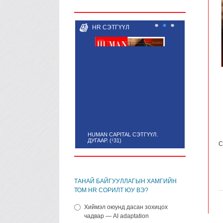
●
●
●
HR СЭТГҮҮЛ
HUMAN CAPITAL СЭТГҮҮЛ.
ДУГААР. (¹31)
С
ТАНАЙ БАЙГУУЛЛАГЫН ХАМГИЙН
ТОМ HR СОРИЛТ ЮУ ВЭ?
Хиймэл оюунд дасан зохицох
чадвар — AI adaptation