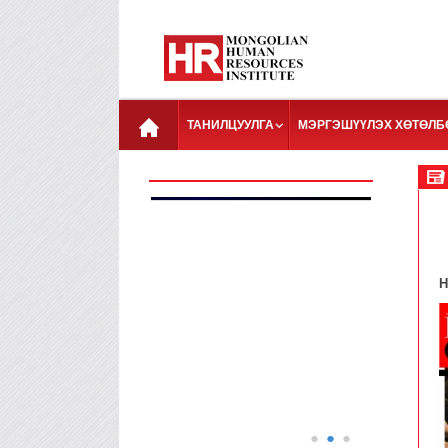
ТАНИЛЦУУЛГА
МЭРГЭШҮҮЛЭХ ХӨТӨЛБ
H
●
●
●