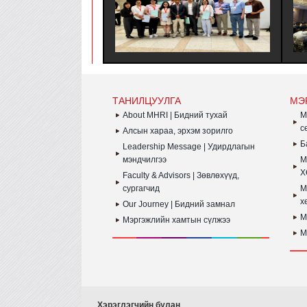
ХӨТӨЛБӨРТ ЗОЧИН ТӨЛӨӨЛӨГЧӨӨР
САЙЖРУ
ОРОЛЦОЖ, БНСУ-Н ААН БОЛОН ТӨР
ХАНДЛА
ЗАХИРГААНЫ БАЙГУУЛЛАГЫН ҮЙЛ
ЗОХИОН
АЖИЛЛАГААТАЙ ТАНИЛЦАЖ
ТУРШЛАГА СУДЛАХ АЛБАН
ХӨТӨЛБӨР АМЖИЛТТАЙ ЗОХИОН
БАЙГУУЛАГДЛАА.
ТАНИЛЦУУЛГА
МЭ
About MHRI | Бидний тухай
M
с
Алсын хараа, эрхэм зорилго
Б
Leadership Message | Удирдлагын
мэндчилгээ
M
Х
Faculty & Advisors | Зөвлөхүүд,
сургагчид
M
х
Our Journey | Бидний замнал
M
Мэргэжлийн хамтын сүлжээ
M
Хэрэглэгчийн булан