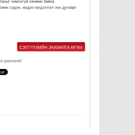
таныг чимээгүй хөнөөж байна
 сонин содон, мэдээ мэдээлэл энэ дугаарт
СЭТГҮҮЛИЙН ЗАХИАЛГА ӨГӨХ
ke дараарай!