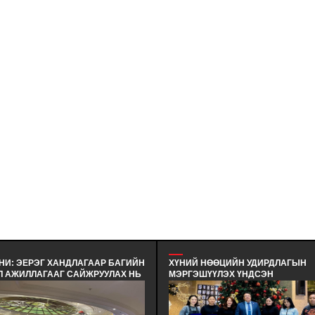
ЭЕРЭГ ХАНДЛАГААР БАГИЙН
ХҮНИЙ НӨӨЦИЙН УДИРДЛАГЫН
ИЛЛАГААГ САЙЖРУУЛАХ НЬ
МЭРГЭШҮҮЛЭХ ҮНДСЭН
ЛЦАА ХАНДЛАГЫН БАГЦ
СУРГАЛТЫН СУРАЛЦАГЧИД
 - ЭЕРЭГ ХАНДЛАГААР
ХӨТӨЛБӨРИЙН ТӨГСӨЛТ БОЛЛОО. -
 ҮЙЛ АЖИЛЛАГААГ
ХҮНИЙ НӨӨЦИЙН УДИРДЛАГЫН