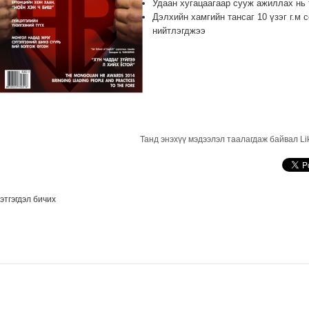
Удаан хугацаагаар сууж ажиллах нь 
Дэлхийн хамгийн тансаг 10 үзэг г.м
нийтлэгджээ
Танд энэхүү мэдээлэл таалагдаж байвал Li
этгэгдэл бичих