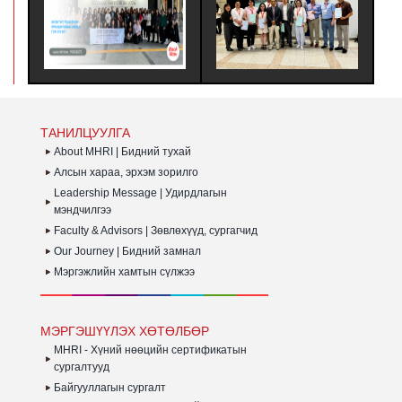
ТҮНШҮҮД ЭСВЭЛ
ГЭРЧИЛГЭЭЖҮҮЛЭХ
БА
ҮЙЛЧЛҮҮЛЭГЧДЭД УРАМ
ЗӨВЛӨЛИЙН
Х
ЗОРИГ ӨГӨХ, ТЭДНИЙ
МЭРГЭШҮҮЛЭХ ТУСГАЙ
Ү
ГҮЙЦЭТГЭЛИЙГ ҮНЭЛЭХ
ХӨТӨЛБӨРТ ЗОЧИН
СА
ЗОРИЛГООР ЗОХИОН
ТӨЛӨӨЛӨГЧӨӨР
Х
БАЙГУУЛДАГ АЯЛАЛ ЮМ.
ОРОЛЦОЖ, БНСУ-Н ААН
Б
БОЛОН ТӨР
Б
ЗАХИРГААНЫ
БАЙГУУЛЛАГЫН ҮЙЛ
ТАНИЛЦУУЛГА
АЖИЛЛАГААТАЙ
ТАНИЛЦАЖ ТУРШЛАГА
About MHRI | Бидний тухай
СУДЛАХ АЛБАН
Алсын хараа, эрхэм зорилго
ХӨТӨЛБӨР АМЖИЛТТАЙ
Leadership Message | Удирдлагын
ЗОХИОН
БАЙГУУЛАГДЛАА.
мэндчилгээ
Faculty & Advisors | Зөвлөхүүд, сургагчид
Our Journey | Бидний замнал
Мэргэжлийн хамтын сүлжээ
МЭРГЭШҮҮЛЭХ ХӨТӨЛБӨР
MHRI - Хүний нөөцийн сертификатын
сургалтууд
Байгууллагын сургалт