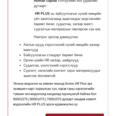
Human capital
сэтгүүлийн энэ удаагийн
дугаарт:
HR PLUS
нь байгууллагын хүний нөөцийн
үйл ажиллагаанд ашиглагдах мэргэжлийн
баримт бичиг, судалгаа, загвар маягт,
сургалтын материалын төвлөрсөн сан юм.
Нэвтрэх эрхээр дамжуулан:
Ажлын шууд хэрэглээний хүний нөөцийн загвар
маягтууд
Байгууллагын стандарт баримт бичиг
Орчин үеийн HR загвар, шийдлүүд
Судалгаа, үнэлгээний хэрэгслүүд
Сургалт, хөгжлийн контент зэрэг материалуудыг
ашиглах боломжтой.
Энэхүү мэдээлэл нь зөвхөн гишүүд болон HR Plus эрх 
эзэмшигч нарт зориулсан тул, хэрэв таны хэрэглэгчийн 
түвшин энэ мэдээлэлд хандахад хүрэлцэхгүй байгаа бол 
90001075 | 80001075 | 70001075 дугаарт хандаж нэмэлт 
мэдээллийн HR PLUS эрхээ идэвхжүүлнэ үү.