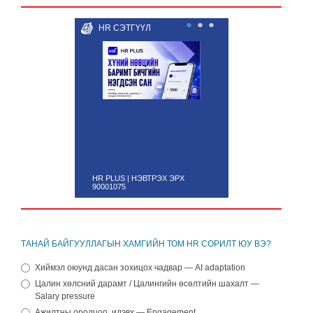
●
●
●
HR СЭТГҮҮЛ
HR PLUS | НЭВТРЭХ ЭРХ
90001075
ТАНАЙ БАЙГУУЛЛАГЫН ХАМГИЙН ТОМ HR СОРИЛТ ЮУ ВЭ?
Хиймэл оюунд дасан зохицох чадвар — AI adaptation
Цалин хөлсний дарамт / Цалингийн өсөлтийн шахалт —
Salary pressure
Ажилтны оролцоо, идэвх — Engagement