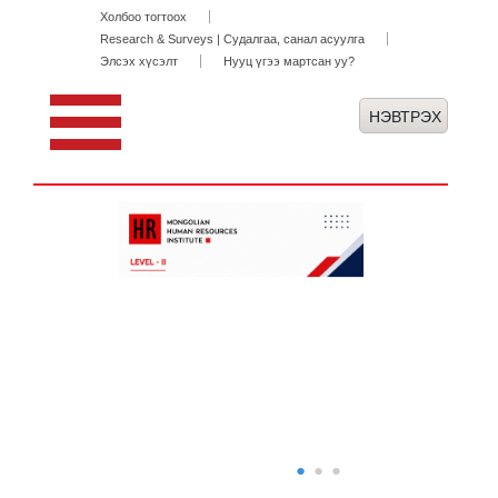
Холбоо тогтоох
Research & Surveys | Судалгаа, санал асуулга
Элсэх хүсэлт
Нууц үгээ мартсан уу?
●
●
●