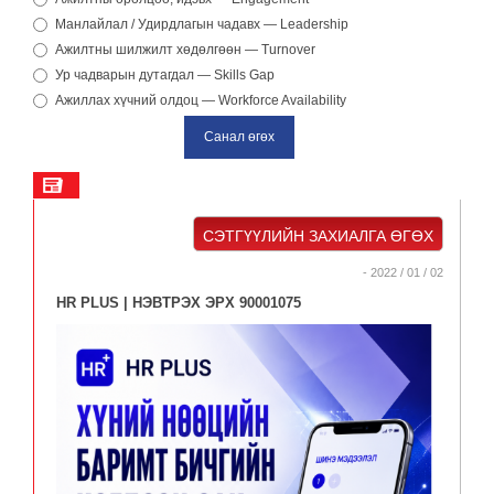
Манлайлал / Удирдлагын чадавх — Leadership
Ажилтны шилжилт хөдөлгөөн — Turnover
Ур чадварын дутагдал — Skills Gap
Ажиллах хүчний олдоц — Workforce Availability
СЭТГҮҮЛИЙН ЗАХИАЛГА ӨГӨХ
- 2022 / 01 / 02
HR PLUS | НЭВТРЭХ ЭРХ 90001075