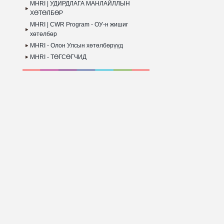
MHRI | УДИРДЛАГА МАНЛАЙЛЛЫН
ХӨТӨЛБӨР
MHRI | CWR Program - ОУ-н жишиг
хөтөлбөр
MHRI - Олон Улсын хөтөлбөрүүд
MHRI - ТӨГСӨГЧИД