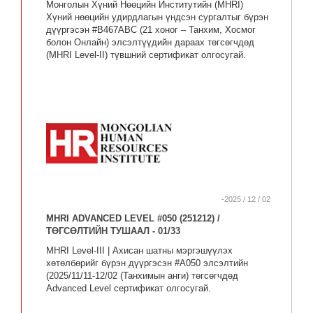
Монголын Хүний Нөөцийн Институтийн (MHRI)
Хүний нөөцийн удирдлагын үндсэн сургалтыг бүрэн
дүүргэсэн #B467ABC (21 хоног – Танхим, Хосмог
болон Онлайн) элсэлтүүдийн дараах төгсөгчдөд
(MHRI Level-II) түвшний сертификат олгосугай.
-2025 / 12 / 02
MHRI ADVANCED LEVEL #050 (251212) /
ТӨГСӨЛТИЙН ТУШААЛ - 01/33
MHRI Level-III | Ахисан шатны мэргэшүүлэх
хөтөлбөрийг бүрэн дүүргэсэн #A050 элсэлтийн
(2025/11/11-12/02 (Танхимын анги) төгсөгчдөд
Advanced Level сертификат олгосугай.