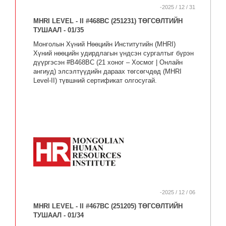
-2025 / 12 / 31
MHRI LEVEL - II #468BC (251231) ТӨГСӨЛТИЙН
ТУШААЛ - 01/35
Монголын Хүний Нөөцийн Институтийн (MHRI)
Хүний нөөцийн удирдлагын үндсэн сургалтыг бүрэн
дүүргэсэн #B468ВC (21 хоног – Хосмог | Онлайн
ангиуд) элсэлтүүдийн дараах төгсөгчдөд (MHRI
Level-II) түвшний сертификат олгосугай.
-2025 / 12 / 06
MHRI LEVEL - II #467BC (251205) ТӨГСӨЛТИЙН
ТУШААЛ - 01/34