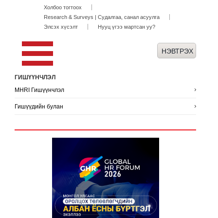
Холбоо тогтоох
Research & Surveys | Судалгаа, санал асуулга
Элсэх хүсэлт
Нууц үгээ мартсан уу?
ГИШҮҮНЧЛЭЛ
MHRI Гишүүнчлэл
Гишүүдийн булан