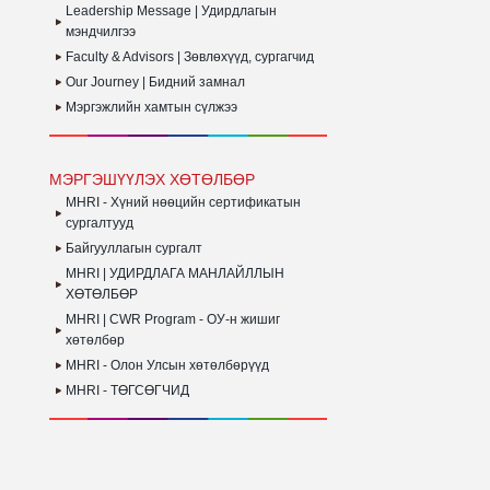
Leadership Message | Удирдлагын
мэндчилгээ
Faculty & Advisors | Зөвлөхүүд, сургагчид
Our Journey | Бидний замнал
Мэргэжлийн хамтын сүлжээ
МЭРГЭШҮҮЛЭХ ХӨТӨЛБӨР
MHRI - Хүний нөөцийн сертификатын
сургалтууд
Байгууллагын сургалт
MHRI | УДИРДЛАГА МАНЛАЙЛЛЫН
ХӨТӨЛБӨР
MHRI | CWR Program - ОУ-н жишиг
хөтөлбөр
MHRI - Олон Улсын хөтөлбөрүүд
MHRI - ТӨГСӨГЧИД