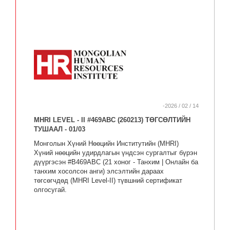
-2026 / 02 / 14
MHRI LEVEL - II #469АBC (260213) ТӨГСӨЛТИЙН
ТУШААЛ - 01/03
Монголын Хүний Нөөцийн Институтийн (MHRI)
Хүний нөөцийн удирдлагын үндсэн сургалтыг бүрэн
дүүргэсэн #B469АBC (21 хоног - Танхим | Онлайн ба
танхим хосолсон анги) элсэлтийн дараах
төгсөгчдөд (MHRI Level-II) түвшний сертификат
олгосугай.