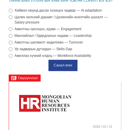
ТАНАЙ БАЙГУУЛЛАГЫН ХАМГИЙН ТОМ HR СОРИЛТ ЮУ ВЭ?
Хиймэл оюунд дасан зохицох чадвар — AI adaptation
Цалин хөлсний дарамт / Цалингийн өсөлтийн шахалт —
Salary pressure
Ажилтны оролцоо, идэвх — Engagement
Манлайлал / Удирдлагын чадавх — Leadership
Ажилтны шилжилт хөдөлгөөн — Turnover
Ур чадварын дутагдал — Skills Gap
Ажиллах хүчний олдоц — Workforce Availability
Гишүүнчлэл
-2026 / 03 / 21