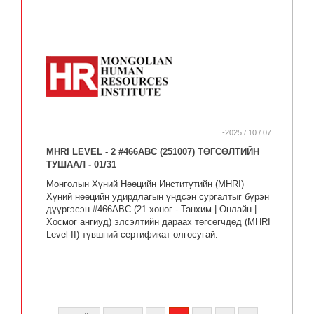
-2025 / 10 / 07
MHRI LEVEL - 2 #466ABC (251007) ТӨГСӨЛТИЙН
ТУШААЛ - 01/31
Монголын Хүний Нөөцийн Институтийн (MHRI)
Хүний нөөцийн удирдлагын үндсэн сургалтыг бүрэн
дүүргэсэн #466ABC (21 хоног - Танхим | Онлайн |
Хосмог ангиуд) элсэлтийн дараах төгсөгчдөд (MHRI
Level-II) түвшний сертификат олгосугай.