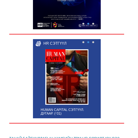
●
●
●
●
●
●
HR СЭТГҮҮЛ
HUMAN CAPITAL СЭТГҮҮЛ.
ДУГААР. (¹31)