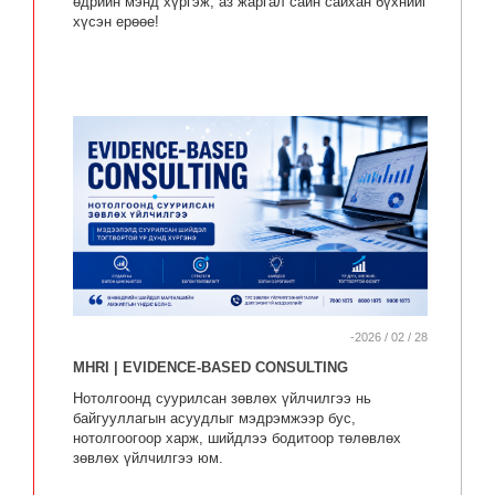
өдрийн мэнд хүргэж, аз жаргал сайн сайхан бүхнийг
хүсэн ерөөе!
-2026 / 02 / 28
MHRI | EVIDENCE-BASED CONSULTING
Нотолгоонд суурилсан зөвлөх үйлчилгээ нь
байгууллагын асуудлыг мэдрэмжээр бус,
нотолгоогоор харж, шийдлээ бодитоор төлөвлөх
зөвлөх үйлчилгээ юм.