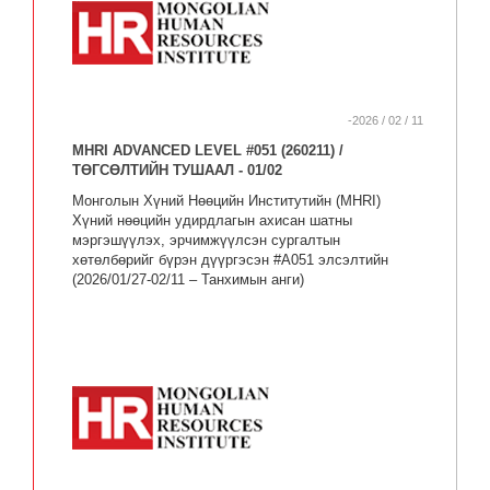
-2026 / 02 / 11
MHRI ADVANCED LEVEL #051 (260211) /
ТӨГСӨЛТИЙН ТУШААЛ - 01/02
Монголын Хүний Нөөцийн Институтийн (MHRI)
Хүний нөөцийн удирдлагын ахисан шатны
мэргэшүүлэх, эрчимжүүлсэн сургалтын
хөтөлбөрийг бүрэн дүүргэсэн #A051 элсэлтийн
(2026/01/27-02/11 – Танхимын анги)