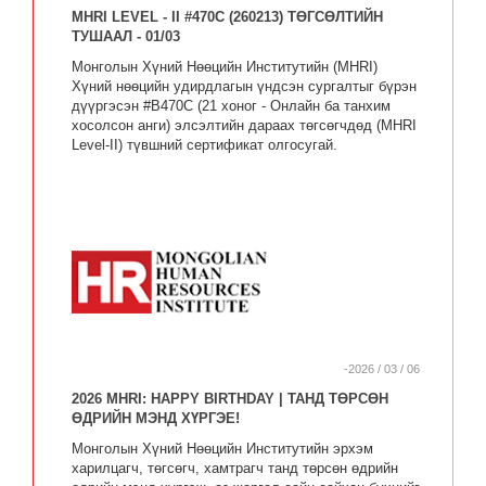
MHRI LEVEL - II #470C (260213) ТӨГСӨЛТИЙН
ТУШААЛ - 01/03
Монголын Хүний Нөөцийн Институтийн (MHRI)
Хүний нөөцийн удирдлагын үндсэн сургалтыг бүрэн
дүүргэсэн #B470C (21 хоног - Онлайн ба танхим
хосолсон анги) элсэлтийн дараах төгсөгчдөд (MHRI
Level-II) түвшний сертификат олгосугай.
-2026 / 03 / 06
2026 MHRI: HAPPY BIRTHDAY | ТАНД ТӨРСӨН
ӨДРИЙН МЭНД ХҮРГЭЕ!
Монголын Хүний Нөөцийн Институтийн эрхэм
харилцагч, төгсөгч, хамтрагч танд төрсөн өдрийн