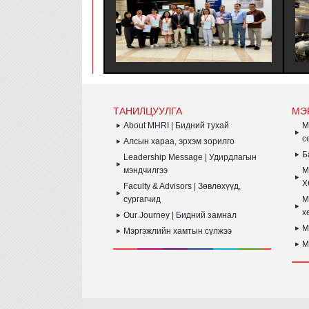
ЗӨВЛӨЛИЙН МЭРГЭШҮҮЛЭХ ТУСГАЙ
БА
ХӨТӨЛБӨРТ ЗОЧИН ТӨЛӨӨЛӨГЧӨӨР
СА
ОРОЛЦОЖ, БНСУ-Н ААН БОЛОН ТӨР
ХА
ЗАХИРГААНЫ БАЙГУУЛЛАГЫН ҮЙЛ
ЗО
АЖИЛЛАГААТАЙ ТАНИЛЦАЖ
ТУРШЛАГА СУДЛАХ АЛБАН
ХӨТӨЛБӨР АМЖИЛТТАЙ ЗОХИОН
БАЙГУУЛАГДЛАА.
ТАНИЛЦУУЛГА
МЭ
About MHRI | Бидний тухай
M
с
Алсын хараа, эрхэм зорилго
Б
Leadership Message | Удирдлагын
мэндчилгээ
M
Х
Faculty & Advisors | Зөвлөхүүд,
сургагчид
M
х
Our Journey | Бидний замнал
M
Мэргэжлийн хамтын сүлжээ
M