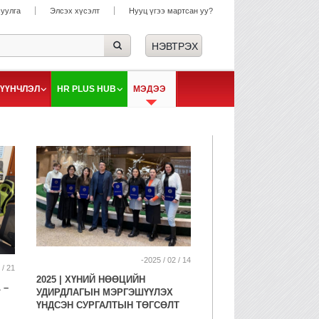
суулга
Элсэх хүсэлт
Нууц үгээ мартсан уу?
ҮҮНЧЛЭЛ
HR PLUS HUB
МЭДЭЭ
-2025 / 02 / 14
 / 21
2025 | ХҮНИЙ НӨӨЦИЙН
 –
УДИРДЛАГЫН МЭРГЭШҮҮЛЭХ
ҮНДСЭН СУРГАЛТЫН ТӨГСӨЛТ