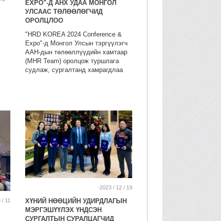
EXPO"-Д АНХ УДАА МОНГОЛ
УЛСААС ТӨЛӨӨЛӨГЧИД
ОРОЛЦЛОО
"HRD KOREA 2024 Conference &
Expo"-д Монгол Улсын тэргүүлэгч
ААН-дын төлөөллүүдийн хамтаар
(MHR Team) оролцож туршлага
судлаж, сургалтанд хамрагдлаа
-2023 / 12 / 19
 / 11
ХҮНИЙ НӨӨЦИЙН УДИРДЛАГЫН
МЭРГЭШҮҮЛЭХ ҮНДСЭН
СУРГАЛТЫН СУРАЛЦАГЧИД