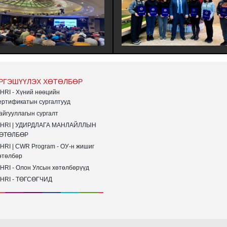
ГИЙН ҮЙЛ АЖИЛЛАГААГ
ХҮНИЙ НӨӨЦИЙН УДИРДЛАГЫН
ЙЖРУУЛАХ НЬ | ХАРИЛЦАА
МЭРГЭШҮҮЛЭХ (MHRI/LEVEL-B)
НДЛАГЫН БАГЦ СУРГАЛТ
ТҮВШНИЙ ҮНДСЭН СУРГАЛТЫН
ХИОН БАЙГУУЛАГДЛАА.
СУРАЛЦАГЧИД ХӨТӨЛБӨРӨӨ БҮР
ДҮҮРГЭЖ СЕРТИФИКАТАА ГАРДА
АВЛАА.
РГЭШҮҮЛЭХ ХӨТӨЛБӨР
HRI - Хүний нөөцийн
ертификатын сургалтууд
айгууллагын сургалт
HRI | УДИРДЛАГА МАНЛАЙЛЛЫН
ӨТӨЛБӨР
HRI | CWR Program - ОУ-н жишиг
өтөлбөр
HRI - Олон Улсын хөтөлбөрүүд
HRI - ТӨГСӨГЧИД