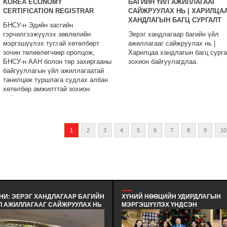
KOREA ECONOMY
БАГИЙН ҮЙЛ АЖИЛЛАГААГ
CERTIFICATION REGISTRAR
САЙЖРУУЛАХ НЬ | ХАРИЛЦА
ХАНДЛАГЫН БАГЦ СУРГАЛТ
БНСУ-н Эдийн засгийн
гэрчилгээжүүлэх зөвлөлийн
Эерэг хандлагаар багийн үйл
мэргэшүүлэх тусгай хөтөлбөрт
ажиллагааг сайжруулах нь |
зочин төлөөлөгчөөр оролцож,
Харилцаа хандлагын багц сург
БНСУ-н ААН болон төр захиргааны
зохион байгуулагдлаа.
байгууллагын үйл ажиллагаатай
танилцаж туршлага судлах албан
хөтөлбөр амжилттай зохион
байгуулагдлаа.
1
2
3
4
5
6
7
8
9
10
НИ: ЭЕРЭГ ХАНДЛАГААР БАГИЙН
ХҮНИЙ НӨӨЦИЙН УДИРДЛАГЫН
Л АЖИЛЛАГААГ САЙЖРУУЛАХ НЬ
МЭРГЭШҮҮЛЭХ ҮНДСЭН
ХАРИЛЦАА ХАНДЛАГЫН БАГЦ
СУРГАЛТЫН СУРАЛЦАГЧИД
РГАЛТ - ЭЕРЭГ ХАНДЛАГААР
ХӨТӨЛБӨРИЙН ТӨГСӨЛТ БОЛЛОО.