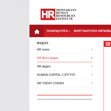
ТАНИЛЦУУЛГА
МЭРГЭШҮҮЛЭХ ХӨТӨЛБ
МЭДЭЭ
HR news
HR Фото мэдээ
HR видео
HUMAN CAPITAL СЭТГҮҮЛ
HR TODAY СОНИН