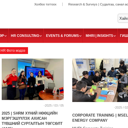
Холбоо тогтоох
Research & Surveys | Судалгаа, санал а
ӨР
HR CONSULTING
EVENTS & FORUMS
MHRI | INSIGHTS
ГИШ
HR Фото мэдээ
-2025 / 03 / 05
-2025 / 02
2025 | SHRM ХҮНИЙ НӨӨЦИЙН
CORPORATE TRAINING | MSEL
МЭРГЭШҮҮЛЭХ АХИСАН
ENERGY COMPANY
ТҮВШНИЙ СУРГАЛТЫН ТӨГСӨЛТ