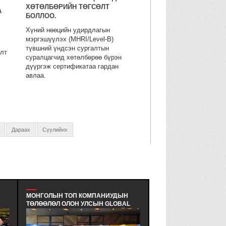
ХӨТӨЛБӨРИЙН ТӨГСӨЛТ
А
БОЛЛОО.
Хүний нөөцийн удирдлагын
мэргэшүүлэх (MHRI/Level-B)
түвшний үндсэн сургалтын
алт
суралцагчид хөтөлбөрөө бүрэн
дүүргэж сертификатаа гардан
авлаа.
Дараах
Сүүлийнх
МОНГОЛЫН ТОП КОМПАНИУДЫН
MULTIPACK LLC - УДИ
ТӨЛӨӨЛӨЛ ОЛОН УЛСЫН GLOBAL
МАНАЙЛЛЫН БАГЦ СУ
HR FORUM (GHRF)-Д АМЖИЛТАЙ
СЕМИНАР ЗОХИОН БА
 -
ОРОЛЦЛОО. - МОНГОЛЫН ХҮНИЙ
ЭКОЛОГИД ЭЭЛТЭЙ, 