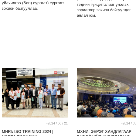
үйлчилгээ (Багц сургалт) сургалт
тэдний гүйцэтгэлийг үнэлэх
зохион байгууллаа.
зорилгоор зохион байгуулдаг
аялал юм.
-2024 / 06 / 21
-2024 / 03
MHRI: ISO TRAINING 2024 |
МХНИ: ЭЕРЭГ ХАНДЛАГААР