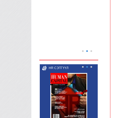
●
●
●
●
●
●
HR СЭТГҮҮЛ