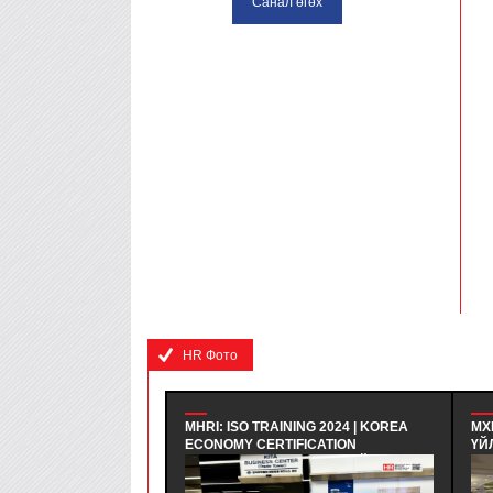
HR Фото
MHRI: ISO TRAINING 2024 | KOREA
МХ
ECONOMY CERTIFICATION
ҮЙ
REGISTRAR - БНСУ-Н ЭДИЙН
| 
ЗАСГИЙН ГЭРЧИЛГЭЭЖҮҮЛЭХ
СУ