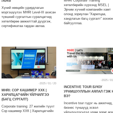
MHRI Corporate Training
/A045/
хөтөлбөрийн хүрээнд MSEL |
Хүний нөөцийн удирдлагын
Эрчим хүчний компанийн хамт
мэргэшүүлэх MHRI Level-III ахисан
олонд зориулан “Харилцаа,
түвшний сургалтын суралцагчид
хандлагын багц сургалт” зохион
хөтөлбөрөө амжилттай дүүргэж,
байгууллаа.
сертификатаа гардан авлаа.
-2025 / 01
-2025 / 01 / 20
INCENTIVE TOUR БУЮУ
MHRI: СОР КАШИМЕР ХХК |
УРАМШУУЛЛЫН АЯЛАЛ ГЭЖ 
ХАРИЛЦАГЧИЙН ҮЙЛЧИЛГЭЭ
ВЭ?
(БАГЦ СУРГАЛТ)
Incentive tour гэдэг нь ажилчид,
Corporate training: 27 жилийн түүхт
бизнес түншүүд эсвэл
Сор кашимер ХХК | Харилцагчийн
үйлчлүүлэгчдэд урам зориг өгө