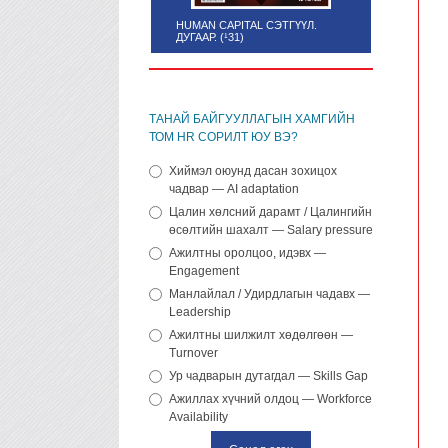
HUMAN CAPITAL СЭТГҮҮЛ.
ДУГААР. (¹31)
ТАНАЙ БАЙГУУЛЛАГЫН ХАМГИЙН
ТОМ HR СОРИЛТ ЮУ ВЭ?
Хиймэл оюунд дасан зохицох
чадвар — AI adaptation
Цалин хөлсний дарамт / Цалингийн
өсөлтийн шахалт — Salary pressure
Ажилтны оролцоо, идэвх —
Engagement
Манлайлал / Удирдлагын чадавх —
Leadership
Ажилтны шилжилт хөдөлгөөн —
Turnover
Ур чадварын дутагдал — Skills Gap
Ажиллах хүчний олдоц — Workforce
Availability