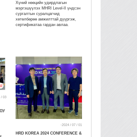
Хүний нөөцийн удирдлагын
мэргэшүүлэх MHRI Level-II үндсэн
сургалтын суралцагчид
хөтөлбөрөө амжилттай дүүргэж,
сертификатаа гардан авлаа.
 / 03
ЮУ
-2024 / 07 / 01
HRD KOREA 2024 CONFERENCE &
х,