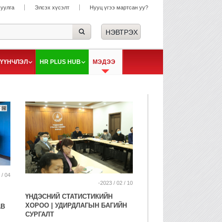
суулга
Элсэх хүсэлт
Нууц үгээ мартсан уу?
ҮҮНЧЛЭЛ
HR PLUS HUB
МЭДЭЭ
 / 04
-2023 / 02 / 10
ҮНДЭСНИЙ СТАТИСТИКИЙН
ХОРОО | УДИРДЛАГЫН БАГИЙН
АВ
СУРГАЛТ