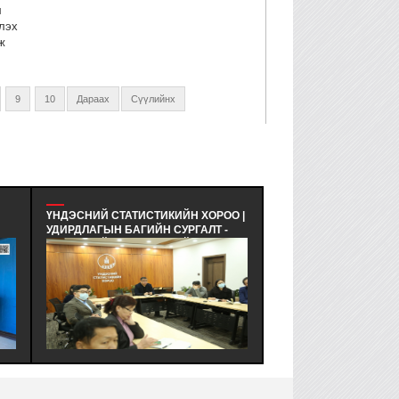
л
лэх
ж
9
10
Дараах
Сүүлийнх
ҮНДЭСНИЙ СТАТИСТИКИЙН ХОРОО |
ТОКИОГИЙН БИЗНЕС 
УДИРДЛАГЫН БАГИЙН СУРГАЛТ -
- 東京ビジネスチャンス - М
ҮНДЭСНИЙ СТАТИСТИКИЙН
"ХӨГЖЛИЙН НУУЦААС
АГТ
ХОРООНЫ АЛБА НЭГЖИЙН
ТУРШЛАГА СУДЛАХ Т
УДИРДЛАГУУДАД "БАГ, БАГИЙН
ХӨТӨЛБӨРТ ХӨГЖЛИ
АЖИЛЛАГАА | БАЙГУУЛЛАГЫН
"ТОКИОГИЙН БИЗНЕС
СОЁЛ, ТҮҮНИЙ ТӨЛӨВШИЛ
(東京ビジネスチャンス) И
АГУУЛГААР СУРГАЛТ ЗОХИОН
ЭКСПО АРГА ХЭМЖЭ
БАЙГУУЛЛАГДЛАА.
АМЖИЛТТАЙ ЗОХИОН
БАЙГУУЛАГДЛАА.