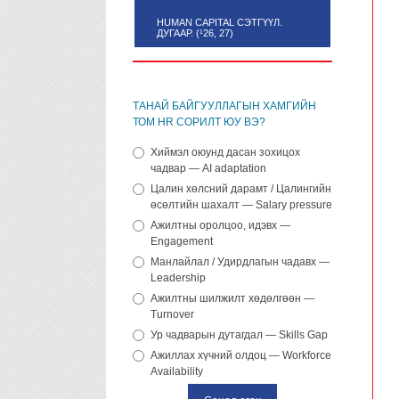
HUMAN CAPITAL СЭТГҮҮЛ.
ДУГААР. (¹26, 27)
ТАНАЙ БАЙГУУЛЛАГЫН ХАМГИЙН
ТОМ HR СОРИЛТ ЮУ ВЭ?
Хиймэл оюунд дасан зохицох
чадвар — AI adaptation
Цалин хөлсний дарамт / Цалингийн
өсөлтийн шахалт — Salary pressure
Ажилтны оролцоо, идэвх —
Engagement
Манлайлал / Удирдлагын чадавх —
Leadership
Ажилтны шилжилт хөдөлгөөн —
Turnover
Ур чадварын дутагдал — Skills Gap
Ажиллах хүчний олдоц — Workforce
Availability