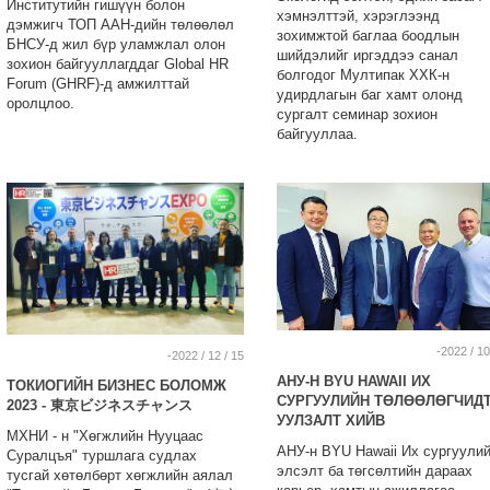
Институтийн гишүүн болон
хэмнэлттэй, хэрэглээнд
дэмжигч ТОП ААН-дийн төлөөлөл
зохимжтой баглаа боодлын
БНСУ-д жил бүр уламжлал олон
шийдэлийг иргэддээ санал
зохион байгууллагддаг Global HR
болгодог Мултипак ХХК-н
Forum (GHRF)-д амжилттай
удирдлагын баг хамт олонд
оролцлоо.
сургалт семинар зохион
байгууллаа.
-2022 / 10
-2022 / 12 / 15
АНУ-Н BYU HAWAII ИХ
ТОКИОГИЙН БИЗНЕС БОЛОМЖ
СУРГУУЛИЙН ТӨЛӨӨЛӨГЧИД
2023 - 東京ビジネスチャンス
УУЛЗАЛТ ХИЙВ
МХНИ - н "Хөгжлийн Нууцаас
АНУ-н BYU Hawaii Их сургуули
Суралцъя" туршлага судлах
элсэлт ба төгсөлтийн дараах
тусгай хөтөлбөрт хөгжлийн аялал