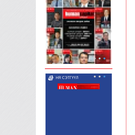
●
●
●
●
●
●
HR СЭТГҮҮЛ