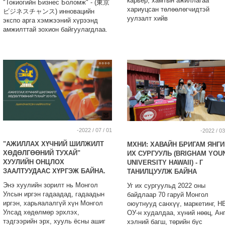
карьер, хамтын ажиллагаа
"Токиогийн Бизнес Боломж" - (東京
хариуцсан төлөөлөгчидтэй
ビジネスチャンス) инновацийн
уулзалт хийв
экспо арга хэмжээний хүрээнд
амжилттай зохион байгуулагдлаа.
-2022 / 07 / 01
-2022 / 03
"АЖИЛЛАХ ХҮЧНИЙ ШИЛЖИЛТ
МХНИ: ХАВАЙН БРИГАМ ЯНГ
ХӨДӨЛГӨӨНИЙ ТУХАЙ"
ИХ СУРГУУЛЬ (BRIGHAM YOU
ХУУЛИЙН ОНЦЛОХ
UNIVERSITY HAWAII) - Г
ЗААЛТУУДААС ХҮРГЭЖ БАЙНА.
ТАНИЛЦУУЛЖ БАЙНА
Энэ хуулийн зорилт нь Монгол
Уг их сургуульд 2022 оны
Улсын иргэн гадаадад, гадаадын
байдлаар 70 гаруй Монгол
иргэн, харьяалалгүй хүн Монгол
оюутнууд санхүү, маркетинг, Н
Улсад хөдөлмөр эрхлэх,
ОУ-н худалдаа, хүний нөөц, Ан
тэдгээрийн эрх, хууль ёсны ашиг
хэлний багш, төрийн бус