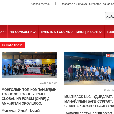
Холбоо тогтоох
Research & Surveys | Судалгаа, санал а
ӨР
HR CONSULTING
EVENTS & FORUMS
MHRI | INSIGHTS
ГИШ
HR Фото мэдээ
-2023 / 11 / 20
МОНГОЛЫН ТОП КОМПАНИУДЫН
-2023 / 05
ТӨЛӨӨЛӨЛ ОЛОН УЛСЫН
MULTIPACK LLC - УДИРДЛАГА,
GLOBAL HR FORUM (GHRF)-Д
МАНАЙЛЛЫН БАГЦ СУРГАЛТ,
АМЖИЛТАЙ ОРОЛЦЛОО.
СЕМИНАР ЗОХИОН БАЙГУУЛ
Монголын Хүний Нөөцийн
Экологид ээлтэй, эдийн засагт