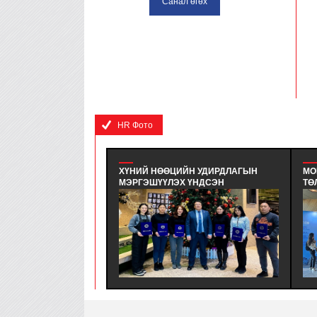
HR Фото
ХҮНИЙ НӨӨЦИЙН УДИРДЛАГЫН
МО
МЭРГЭШҮҮЛЭХ ҮНДСЭН
ТӨ
СУРГАЛТЫН СУРАЛЦАГЧИД
HR
ХӨТӨЛБӨРИЙН ТӨГСӨЛТ БОЛЛОО. -
ОР
ХҮНИЙ НӨӨЦИЙН УДИРДЛАГЫН
НӨ
МЭРГЭШҮҮЛЭХ (MHRI/LEVEL-B)
БО
ТҮВШНИЙ ҮНДСЭН СУРГАЛТЫН
ТӨ
СУРАЛЦАГЧИД ХӨТӨЛБӨРӨӨ БҮРЭН
УЛ
ДҮҮРГЭЖ СЕРТИФИКАТАА ГАРДАН
БА
АВЛАА.
FO
ОР