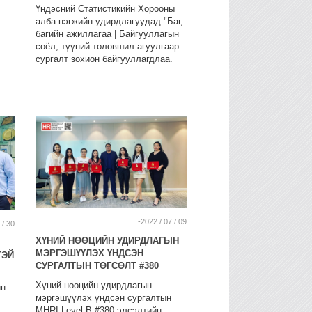
Үндэсний Статистикийн Хорооны
алба нэгжийн удирдлагуудад "Баг,
багийн ажиллагаа | Байгууллагын
соёл, түүний төлөвшил агуулгаар
сургалт зохион байгууллагдлаа.
-2022 / 07 / 09
 / 30
ХҮНИЙ НӨӨЦИЙН УДИРДЛАГЫН
МЭРГЭШҮҮЛЭХ ҮНДСЭН
ТЭЙ
СУРГАЛТЫН ТӨГСӨЛТ #380
Хүний нөөцийн удирдлагын
йн
мэргэшүүлэх үндсэн сургалтын
MHRI Level-B #380 элсэлтийн