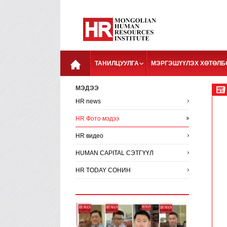
ТАНИЛЦУУЛГА
МЭРГЭШҮҮЛЭХ ХӨТӨЛБ
МЭДЭЭ
HR news
HR Фото мэдээ
HR видео
HUMAN CAPITAL СЭТГҮҮЛ
HR TODAY СОНИН