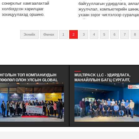
сонирхлыг хамгаалахтай
байгууллагын удирдлага, аяла
холбогдсон харилцааг
жуулчлал, компьютерийн шинж
зохицуулахад оршино.
ухаан зэрэг чиглэлээр суралца
байна.
Эхнийх
Өмнөх
1
2
3
4
5
6
7
8
НГОЛЫН ТОП КОМПАНИУДЫН
MULTIPACK LLC - УДИРДЛАГА,
ЛӨӨЛӨЛ ОЛОН УЛСЫН GLOBAL
МАНАЙЛЛЫН БАГЦ СУРГАЛТ,
 FORUM (GHRF)-Д АМЖИЛТАЙ
СЕМИНАР ЗОХИОН БАЙГУУЛАВ -
ОЛЦЛОО. - МОНГОЛЫН ХҮНИЙ
ЭКОЛОГИД ЭЭЛТЭЙ, ЭДИЙН ЗАС
ӨЦИЙН ИНСТИТУТИЙН ГИШҮҮН
ХЭМНЭЛТТЭЙ, ХЭРЭГЛЭЭНД
ЛОН ДЭМЖИГЧ ТОП ААН-ДИЙН
ЗОХИМЖТОЙ БАГЛАА БООДЛЫН
ЛӨӨЛӨЛ БНСУ-Д ЖИЛ БҮР
ШИЙДЭЛИЙГ ИРГЭДДЭЭ САНАЛ
АМЖЛАЛ ОЛОН ЗОХИОН
БОЛГОДОГ МУЛТИПАК ХХК-Н
ЙГУУЛЛАГДДАГ GLOBAL HR
УДИРДЛАГЫН БАГ ХАМТ ОЛОНД
RUM (GHRF)-Д АМЖИЛТТАЙ
СУРГАЛТ СЕМИНАР ЗОХИОН
ОЛЦЛОО.
БАЙГУУЛЛАА.