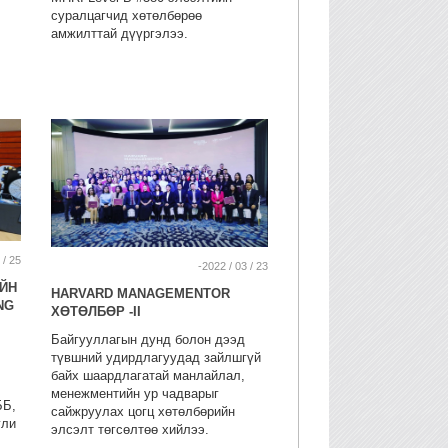
суралцагчид хөтөлбөрөө
амжилттай дүүргэлээ.
 / 25
-2022 / 03 / 23
ИЙН
HARVARD MANAGEMENTOR
NG
ХӨТӨЛБӨР -II
Байгууллагын дунд болон дээд
түвшний удирдлагуудад зайлшгүй
байх шаардлагатай манлайлал,
менежментийн ур чадварыг
ББ,
сайжруулах цогц хөтөлбөрийн
гли
элсэлт төгсөлтөө хийлээ.