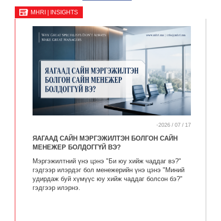
MHRI | INSIGHTS
-2026 / 07 / 17
ЯАГААД САЙН МЭРГЭЖИЛТЭН БОЛГОН САЙН
МЕНЕЖЕР БОЛДОГГҮЙ ВЭ?
Мэргэжилтний үнэ цэнэ "Би юу хийж чаддаг вэ?"
гэдгээр илэрдэг бол менежерийн үнэ цэнэ "Миний
удирдаж буй хүмүүс юу хийж чаддаг болсон бэ?"
гэдгээр илэрнэ.