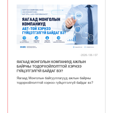
-2026 / 06 / 07
ЯАГААД МОНГОЛЫН КОМПАНИУД АЖЛЫН
БАЙРНЫ ТОДОРХОЙЛОЛТТОЙ ХЭРНЭЭ
ГҮЙЦЭТГЭЛГҮЙ БАЙДАГ ВЭ?
Яагаад Монголын байгууллагууд ажлын байрны
тодорхойлолттой хэрнээ гүйцэтгэлгүй байдаг вэ?