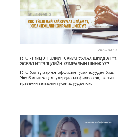
-2026 / 03 / 05
RTO - ГҮЙЦЭТГЭЛИЙГ САЙЖРУУЛАХ ШИЙДЭЛ ҮҮ,
ЭСВЭЛ ИТГЭЛЦЛИЙН ХЯМРАЛЫН ШИНЖ ҮҮ?
RTO бол зүгээр нэг оффисын тухай асуудал биш.
Энэ бол итгэлцэл, удирдлагын философи, ажлын
ирээдүйн загварын тухай асуудал юм.