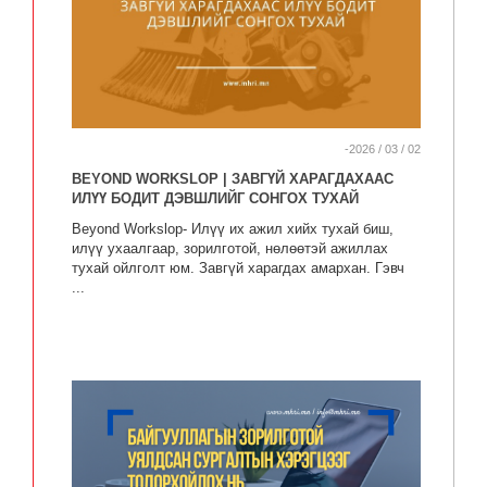
-2026 / 03 / 02
BEYOND WORKSLOP | ЗАВГҮЙ ХАРАГДАХААС
ИЛҮҮ БОДИТ ДЭВШЛИЙГ СОНГОХ ТУХАЙ
Beyond Workslop- Илүү их ажил хийх тухай биш,
илүү ухаалгаар, зорилготой, нөлөөтэй ажиллах
тухай ойлголт юм. Завгүй харагдах амархан. Гэвч
...