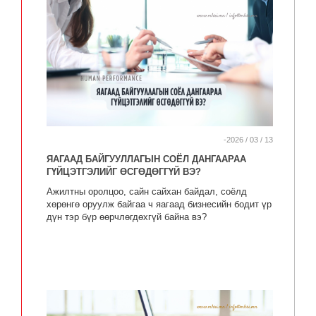
-2026 / 03 / 13
ЯАГААД БАЙГУУЛЛАГЫН СОЁЛ ДАНГААРАА
ГҮЙЦЭТГЭЛИЙГ ӨСГӨДӨГГҮЙ ВЭ?
Ажилтны оролцоо, сайн сайхан байдал, соёлд
хөрөнгө оруулж байгаа ч яагаад бизнесийн бодит үр
дүн тэр бүр өөрчлөгдөхгүй байна вэ?