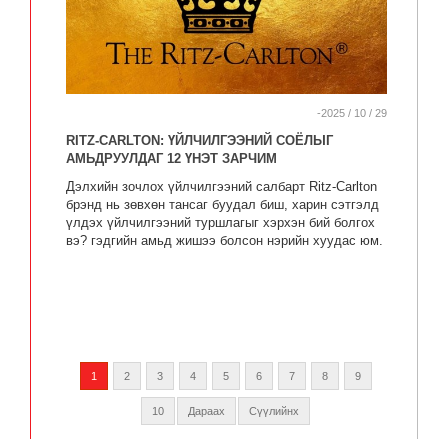
-2025 / 10 / 29
RITZ-CARLTON: ҮЙЛЧИЛГЭЭНИЙ СОЁЛЫГ
АМЬДРУУЛДАГ 12 ҮНЭТ ЗАРЧИМ
Дэлхийн зочлох үйлчилгээний салбарт Ritz-Carlton
брэнд нь зөвхөн тансаг буудал биш, харин сэтгэлд
үлдэх үйлчилгээний туршлагыг хэрхэн бий болгох
вэ? гэдгийн амьд жишээ болсон нэрийн хуудас юм.
1
2
3
4
5
6
7
8
9
10
Дараах
Сүүлийнх