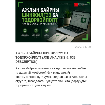
-2026 / 04 / 30
АЖЛЫН БАЙРНЫ ШИНЖИЛГЭЭ БА
ТОДОРХОЙЛОЛТ (JOB ANALYSIS & JOB
DESCRIPTION)
Ажлын байрны шинжилгээ гэдэг нь тухайн албан
тушаалтай холбоотой бүх мэдээллийг
системтэйгээр цуглуулж, задлан шинжилж, ажлын
агуулга, шаардлага, гүйцэтгэлийн стандартуудыг
тодорхойлох үйл явц юм.