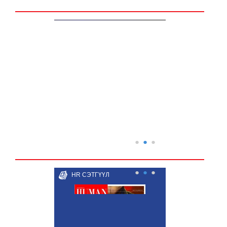
●
●
●
●
●
●
HR СЭТГҮҮЛ