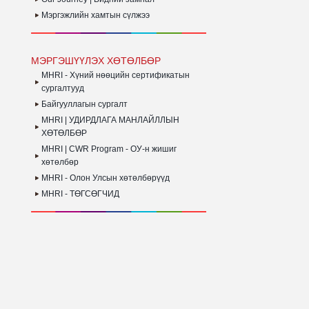
Мэргэжлийн хамтын сүлжээ
МЭРГЭШҮҮЛЭХ ХӨТӨЛБӨР
MHRI - Хүний нөөцийн сертификатын
сургалтууд
Байгууллагын сургалт
MHRI | УДИРДЛАГА МАНЛАЙЛЛЫН
ХӨТӨЛБӨР
MHRI | CWR Program - ОУ-н жишиг
хөтөлбөр
MHRI - Олон Улсын хөтөлбөрүүд
MHRI - ТӨГСӨГЧИД