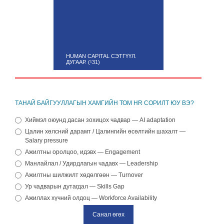
HUMAN CAPITAL СЭТГҮҮЛ.
ДУГААР. (¹31)
ТАНАЙ БАЙГУУЛЛАГЫН ХАМГИЙН ТОМ HR СОРИЛТ ЮУ ВЭ?
Хиймэл оюунд дасан зохицох чадвар — AI adaptation
Цалин хөлсний дарамт / Цалингийн өсөлтийн шахалт —
Salary pressure
Ажилтны оролцоо, идэвх — Engagement
Манлайлал / Удирдлагын чадавх — Leadership
Ажилтны шилжилт хөдөлгөөн — Turnover
Ур чадварын дутагдал — Skills Gap
Ажиллах хүчний олдоц — Workforce Availability