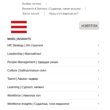
Холбоо тогтоох
Research & Surveys | Судалгаа, санал асуулга
Элсэх хүсэлт
Нууц үгээ мартсан уу?
MHRI | INSIGHTS
HR Strategy | ХН стратеги
Leadership | Манлайлал
People Management | Удирдах ухаан
Culture | Байгууллагын соёл
Talent | Авьяас чадвар
Learning | Сургалт, хөгжил
Workforce | Ажиллах хүч
Workforce Insights | Судалгаа, тоон мэдээлэл