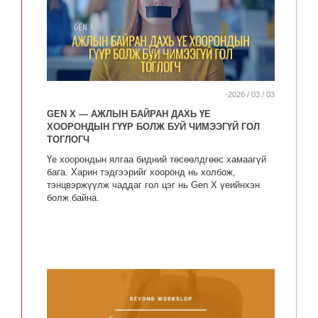
-2026 / 03 / 03
GEN X — АЖЛЫН БАЙРАН ДАХЬ ҮЕ
ХООРОНДЫН ГҮҮР БОЛЖ БУЙ ЧИМЭЭГҮЙ ГОЛ
ТОГЛОГЧ
Үе хоорондын ялгаа бидний төсөөлдгөөс хамаагүй
бага. Харин тэдгээрийг хооронд нь холбож,
тэнцвэржүүлж чаддаг гол цэг нь Gen X үеийнхэн
болж байна.