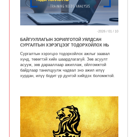
-2026 / 01 / 10
БАЙГУУЛЛАГЫН ЗОРИЛГОТОЙ УЯЛДСАН
СУРГАЛТЫН ХЭРЭГЦЭЭГ ТОДОРХОЙЛОХ НЬ
Сургалтын хэрэгцээ тодорхойлох ажлыг заавал
хүнд, төвөгтэй хийх шаардлагагүй. Зөв асуулт
асууж, зөв дарааллаар ажиллаж, ойлгомжтой
байдлаар танилцуулж чадвал энэ ажил илүү
хурдан, илүү бодит үр дүнтэй хийгдэх боломжтой.