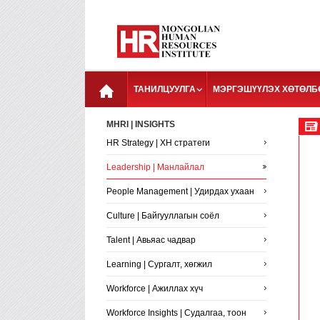
ТАНИЛЦУУЛГА
МЭРГЭШҮҮЛЭХ ХӨТӨЛБ
MHRI | INSIGHTS
HR Strategy | ХН стратеги
Leadership | Манлайлал
People Management | Удирдах ухаан
Culture | Байгууллагын соёл
Talent | Авьяас чадвар
Learning | Сургалт, хөгжил
Workforce | Ажиллах хүч
Workforce Insights | Судалгаа, тоон