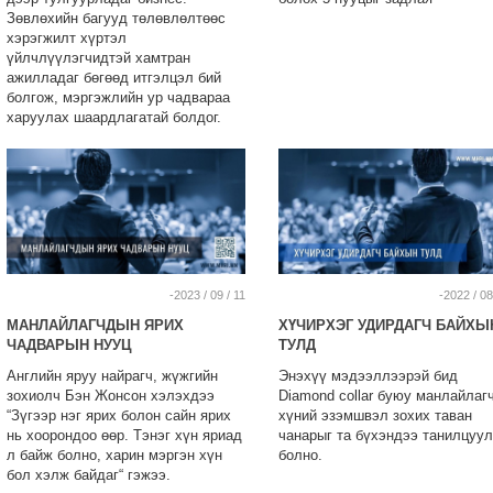
Зөвлөхийн багууд төлөвлөлтөөс
хэрэгжилт хүртэл
үйлчлүүлэгчидтэй хамтран
ажилладаг бөгөөд итгэлцэл бий
болгож, мэргэжлийн ур чадвараа
харуулах шаардлагатай болдог.
-2023 / 09 / 11
-2022 / 08
МАНЛАЙЛАГЧДЫН ЯРИХ
ХҮЧИРХЭГ УДИРДАГЧ БАЙХЫ
ЧАДВАРЫН НУУЦ
ТУЛД
Английн яруу найрагч, жүжгийн
Энэхүү мэдээллээрэй бид
зохиолч Бэн Жонсон хэлэхдээ
Diamond collar буюу манлайлаг
“Зүгээр нэг ярих болон сайн ярих
хүний эзэмшвэл зохих таван
нь хоорондоо өөр. Тэнэг хүн яриад
чанарыг та бүхэндээ танилцуу
л байж болно, харин мэргэн хүн
болно.
бол хэлж байдаг“ гэжээ.