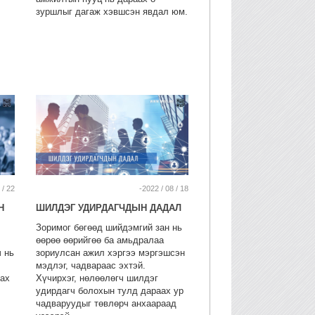
зуршлыг дагаж хэвшсэн явдал юм.
 / 22
-2022 / 08 / 18
Н
ШИЛДЭГ УДИРДАГЧДЫН ДАДАЛ
Зоримог бөгөөд шийдэмгий зан нь
өөрөө өөрийгөө ба амьдралаа
ч нь
зориулсан ажил хэргээ мэргэшсэн
мэдлэг, чадвараас эхтэй.
лах
Хүчирхэг, нөлөөлөгч шилдэг
удирдагч болохын тулд дараах ур
чадваруудыг төвлөрч анхаараад