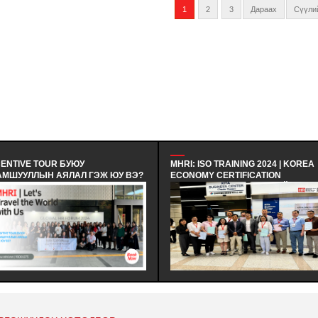
1
2
3
Дараах
Сүүли
MHRI: ISO TRAINING 2024 | KOREA
МХНИ: ЭЕРЭГ ХАНД
 ВЭ?
ECONOMY CERTIFICATION
ҮЙЛ АЖИЛЛАГААГ 
REGISTRAR - БНСУ-Н ЭДИЙН
| ХАРИЛЦАА ХАНДЛ
ЗАСГИЙН ГЭРЧИЛГЭЭЖҮҮЛЭХ
СУРГАЛТ - ЭЕРЭГ 
ЗӨВЛӨЛИЙН МЭРГЭШҮҮЛЭХ ТУСГАЙ
БАГИЙН ҮЙЛ АЖИЛ
ХӨТӨЛБӨРТ ЗОЧИН ТӨЛӨӨЛӨГЧӨӨР
САЙЖРУУЛАХ НЬ | 
ОРОЛЦОЖ, БНСУ-Н ААН БОЛОН ТӨР
ХАНДЛАГЫН БАГЦ 
ДАГ
ЗАХИРГААНЫ БАЙГУУЛЛАГЫН ҮЙЛ
ЗОХИОН БАЙГУУЛА
АЖИЛЛАГААТАЙ ТАНИЛЦАЖ
ТУРШЛАГА СУДЛАХ АЛБАН
ХӨТӨЛБӨР АМЖИЛТТАЙ ЗОХИОН
БАЙГУУЛАГДЛАА.