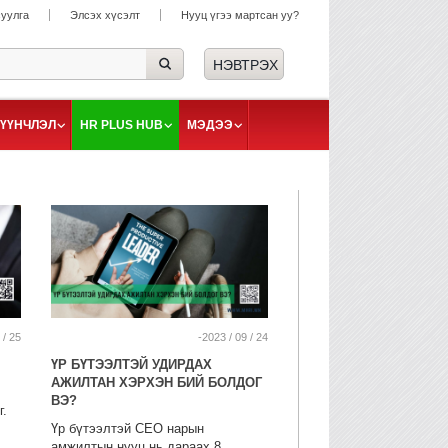
суулга
Элсэх хүсэлт
Нууц үгээ мартсан уу?
ҮҮНЧЛЭЛ
HR PLUS HUB
МЭДЭЭ
 / 25
-2023 / 09 / 24
ҮР БҮТЭЭЛТЭЙ УДИРДАХ
АЖИЛТАН ХЭРХЭН БИЙ БОЛДОГ
ВЭ?
г.
Үр бүтээлтэй СЕО нарын
амжилтын нууц нь дараах 8