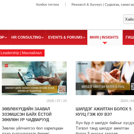
Холбоо тогтоох
Research & Surveys | Судалгаа, санал а
ӨР
HR CONSULTING
EVENTS & FORUMS
MHRI | INSIGHTS
ГИШ
Leadership | Манлайлал
-2025 / 07 / 23
-2024 / 04
ЗӨВЛӨХҮҮДИЙН ЗААВАЛ
ШИЛДЭГ АЖИЛТАН БОЛОХ 5
ЭЗЭМШСЭН БАЙХ ЁСТОЙ
НУУЦ ГЭЖ ЮУ ВЭ?
ЗӨӨЛӨН УР ЧАДВАРУУД
Хүн бүр л шилдэг байхыг хүсдэ
Зөвлөх үйлчилгээ бол харилцаан
Тэгвэл танд шилдэг ажилтан
дээр тулгуурладаг бизнес.
болох 5 нууцыг задлая