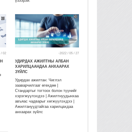
үзээрэй.
 / 02
-2022 / 05 / 27
ЫН
УДИРДАХ АЖИЛТНЫ АЛБАН
ХАРИЛЦААНДАА АНХААРАХ
ЗҮЙЛС
э
Удирдах ажилтан: Чиглэл
зааварчилгааг өгөхдөө |
Стандартыг тогтоох болон түүнийг
хэрэгжүүлэхдээ | Ажилтнуудынхаа
авъяас чадварыг хөгжүүлэхдээ |
Ажилтануудтайгаа харилцахдаа
анхаарах зүйлс