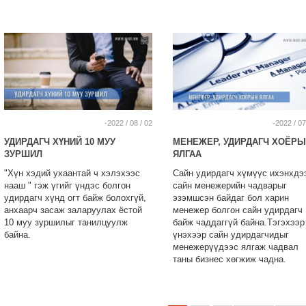
-2022 / 08 / 02
-2022 / 07
УДИРДАГЧ ХҮНИЙ 10 МУУ
МЕНЕЖЕР, УДИРДАГЧ ХОЁР
ЗУРШИЛ
ЯЛГАА
"Хүн хэдий ухаантай ч хэлэхээс
Сайн удирдагч хүмүүс ихэнхдэ
нааш " гэж үгийг үндэс болгон
сайн менежерийн чадварыг
удирдагч хүнд огт байж болохгүй,
эзэмшсэн байдаг бол харин
анхаарч засаж заларуулах ёстой
менежер болгон сайн удирдагч
10 муу зуршилыг танилцуулж
байж чаддаггүй байна.Тэгэхээр
байна.
үнэхээр сайн удирдагчидыг
менежерүүдээс ялгаж чадвал
таны бизнес хөгжиж чадна.