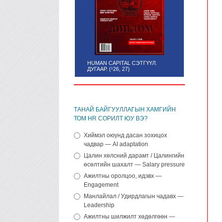
HUMAN CAPITAL СЭТГҮҮЛ.
HR PLUS | НЭВТРЭХ ЭРХ
ДУГААР. (¹26, 27)
90001075
ТАНАЙ БАЙГУУЛЛАГЫН ХАМГИЙН
ТОМ HR СОРИЛТ ЮУ ВЭ?
Хиймэл оюунд дасан зохицох
чадвар — AI adaptation
Цалин хөлсний дарамт / Цалингийн
өсөлтийн шахалт — Salary pressure
Ажилтны оролцоо, идэвх —
Engagement
Манлайлал / Удирдлагын чадавх —
Leadership
Ажилтны шилжилт хөдөлгөөн —