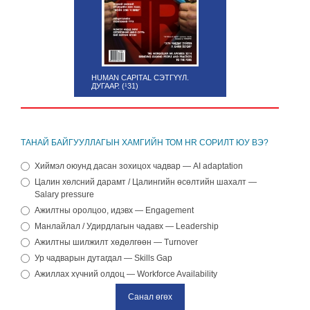
HUMAN CAPITAL СЭТГҮҮЛ.
ДУГААР. (¹31)
ТАНАЙ БАЙГУУЛЛАГЫН ХАМГИЙН ТОМ HR СОРИЛТ ЮУ ВЭ?
Хиймэл оюунд дасан зохицох чадвар — AI adaptation
Цалин хөлсний дарамт / Цалингийн өсөлтийн шахалт —
Salary pressure
Ажилтны оролцоо, идэвх — Engagement
Манлайлал / Удирдлагын чадавх — Leadership
Ажилтны шилжилт хөдөлгөөн — Turnover
Ур чадварын дутагдал — Skills Gap
Ажиллах хүчний олдоц — Workforce Availability