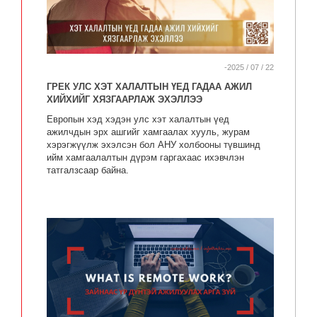
-2025 / 07 / 22
ГРЕК УЛС ХЭТ ХАЛАЛТЫН ҮЕД ГАДАА АЖИЛ
ХИЙХИЙГ ХЯЗГААРЛАЖ ЭХЭЛЛЭЭ
Европын хэд хэдэн улс хэт халалтын үед
ажилчдын эрх ашгийг хамгаалах хууль, журам
хэрэгжүүлж эхэлсэн бол АНУ холбооны түвшинд
ийм хамгаалалтын дүрэм гаргахаас ихэвчлэн
татгалзсаар байна.