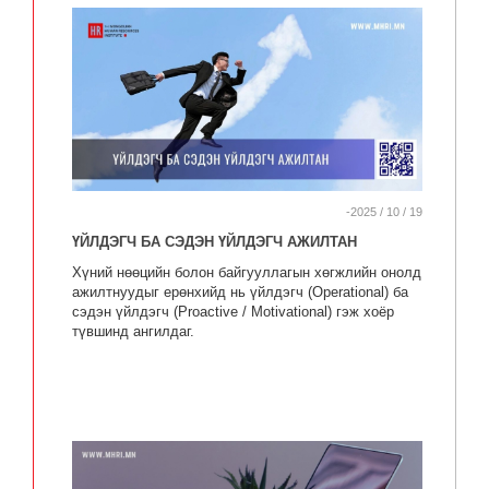
-2025 / 10 / 19
ҮЙЛДЭГЧ БА СЭДЭН ҮЙЛДЭГЧ АЖИЛТАН
Хүний нөөцийн болон байгууллагын хөгжлийн онолд
ажилтнуудыг ерөнхийд нь үйлдэгч (Operational) ба
сэдэн үйлдэгч (Proactive / Motivational) гэж хоёр
түвшинд ангилдаг.