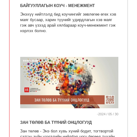
БАЙГУУЛЛАГЫН КОУЧ - МЕНЕЖМЕНТ
Энэхүү нийтлэлд бид коучингийг зөвлөгөө өгөх хэв
маяг бусаар, харин түүнийг удирдлагын хэв маяг
гэж авч үзээд арай хялбараар коуч-менежмент гэж
нэрлэх болно.
-2024 / 05 / 30
ЗАН ТӨЛӨВ БА ТҮҮНИЙ ОНЦЛОГУУД
Зан төлөв - Энэ бол хувь хүний бодит, тогтвортой
сэтгэц зүйн үзэгдлийн нийлбэр цогц бөгөөд тухайн