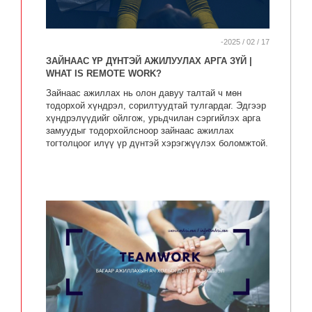
-2025 / 02 / 17
ЗАЙНААС ҮР ДҮНТЭЙ АЖИЛУУЛАХ АРГА ЗҮЙ |
WHAT IS REMOTE WORK?
Зайнаас ажиллах нь олон давуу талтай ч мөн
тодорхой хүндрэл, сорилтуудтай тулгардаг. Эдгээр
хүндрэлүүдийг ойлгож, урьдчилан сэргийлэх арга
замуудыг тодорхойлсноор зайнаас ажиллах
тогтолцоог илүү үр дүнтэй хэрэгжүүлэх боломжтой.