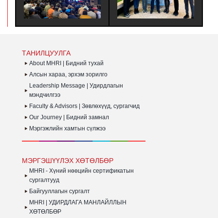
ҮЙЛ АЖИЛЛАГААГ
НӨӨЦИЙН УДИРДЛАГЫН
И
САЙЖРУУЛАХ НЬ |
МЭРГЭШҮҮЛЭХ
Б
ХАРИЛЦАА ХАНДЛАГЫН
(MHRI/LEVEL-B) ТҮВШНИЙ
А
БАГЦ СУРГАЛТ ЗОХИОН
ҮНДСЭН СУРГАЛТЫН
БН
БАЙГУУЛАГДЛАА.
СУРАЛЦАГЧИД
У
ХӨТӨЛБӨРӨӨ БҮРЭН
З
ДҮҮРГЭЖ
Б
ТАНИЛЦУУЛГА
СЕРТИФИКАТАА ГАРДАН
G
АВЛАА.
(
About MHRI | Бидний тухай
О
Алсын хараа, эрхэм зорилго
Leadership Message | Удирдлагын
мэндчилгээ
Faculty & Advisors | Зөвлөхүүд, сургагчид
Our Journey | Бидний замнал
Мэргэжлийн хамтын сүлжээ
МЭРГЭШҮҮЛЭХ ХӨТӨЛБӨР
MHRI - Хүний нөөцийн сертификатын
сургалтууд
Байгууллагын сургалт
MHRI | УДИРДЛАГА МАНЛАЙЛЛЫН
ХӨТӨЛБӨР