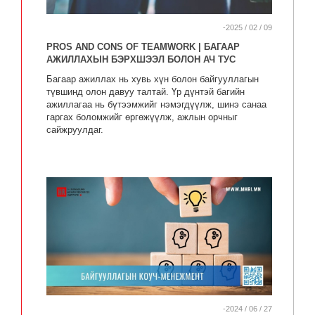
-2025 / 02 / 09
PROS AND CONS OF TEAMWORK | БАГААР
АЖИЛЛАХЫН БЭРХШЭЭЛ БОЛОН АЧ ТУС
Багаар ажиллах нь хувь хүн болон байгууллагын
түвшинд олон давуу талтай. Үр дүнтэй багийн
ажиллагаа нь бүтээмжийг нэмэгдүүлж, шинэ санаа
гаргах боломжийг өргөжүүлж, ажлын орчныг
сайжруулдаг.
-2024 / 06 / 27