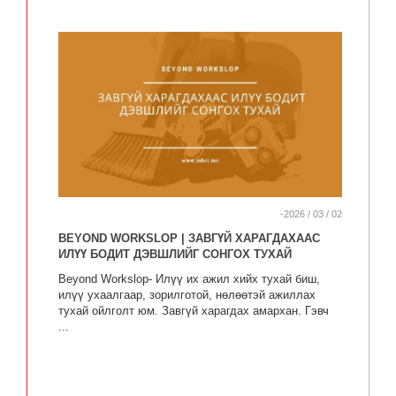
-2026 / 03 / 02
BEYOND WORKSLOP | ЗАВГҮЙ ХАРАГДАХААС
ИЛҮҮ БОДИТ ДЭВШЛИЙГ СОНГОХ ТУХАЙ
Beyond Workslop- Илүү их ажил хийх тухай биш,
илүү ухаалгаар, зорилготой, нөлөөтэй ажиллах
тухай ойлголт юм. Завгүй харагдах амархан. Гэвч
...