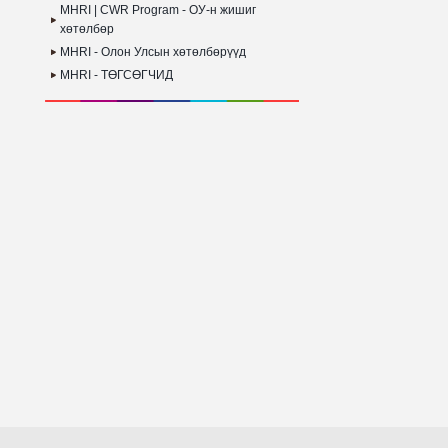
MHRI | CWR Program - ОУ-н жишиг
хөтөлбөр
MHRI - Олон Улсын хөтөлбөрүүд
MHRI - ТӨГСӨГЧИД