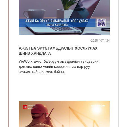
-2025 / 07 / 24
АЖИЛ БА ЭРҮҮЛ АМЬДРАЛЫГ ХОСЛУУЛАХ
ШИНЭ ХАНДЛАГА
WeWork ажил ба эрүүл амьдралын тэнцвэрийг
дэмжих шинэ үеийн коворкинг загвар руу
амжилттай шилжиж байна.