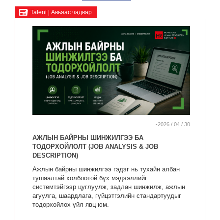
Talent | Авьяас чадвар
-2026 / 04 / 30
АЖЛЫН БАЙРНЫ ШИНЖИЛГЭЭ БА
ТОДОРХОЙЛОЛТ (JOB ANALYSIS & JOB
DESCRIPTION)
Ажлын байрны шинжилгээ гэдэг нь тухайн албан
тушаалтай холбоотой бүх мэдээллийг
системтэйгээр цуглуулж, задлан шинжилж, ажлын
агуулга, шаардлага, гүйцэтгэлийн стандартуудыг
тодорхойлох үйл явц юм.