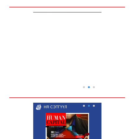
●
●
●
●
●
●
HR СЭТГҮҮЛ