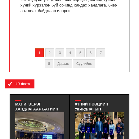
хүний хүрээлэн буй орчинд хандах хандлага, биеэ
авч явах байдлаар илэрнэ.
1
2
3
4
5
6
7
8
Дараах
Сүүлийнх
HR Фото
МХНИ: ЭЕРЭГ
ХҮНИЙ НӨӨЦИЙН
М
ХАНДЛАГААР БАГИЙН
УДИРДЛАГЫН
К
ҮЙЛ АЖИЛЛАГААГ
МЭРГЭШҮҮЛЭХ ҮНДСЭН
Т
САЙЖРУУЛАХ НЬ |
СУРГАЛТЫН
G
ХАРИЛЦАА ХАНДЛАГЫН
СУРАЛЦАГЧИД
(
БАГЦ СУРГАЛТ - ЭЕРЭГ
ХӨТӨЛБӨРИЙН ТӨГСӨЛТ
О
ХАНДЛАГААР БАГИЙН
БОЛЛОО. - ХҮНИЙ
Х