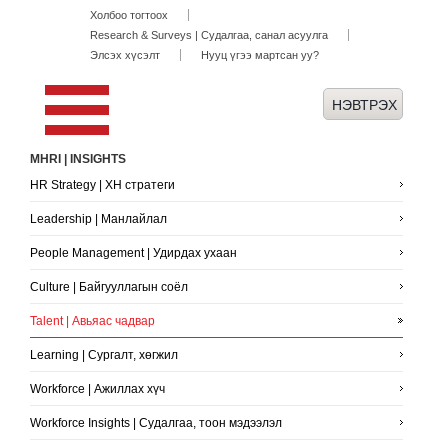
Холбоо тогтоох
Research & Surveys | Судалгаа, санал асуулга
Элсэх хүсэлт
Нууц үгээ мартсан уу?
MHRI | INSIGHTS
HR Strategy | ХН стратеги
Leadership | Манлайлал
People Management | Удирдах ухаан
Culture | Байгууллагын соёл
Talent | Авьяас чадвар
Learning | Сургалт, хөгжил
Workforce | Ажиллах хүч
Workforce Insights | Судалгаа, тоон мэдээлэл