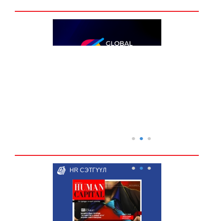
●
●
●
●
●
●
HR СЭТГҮҮЛ