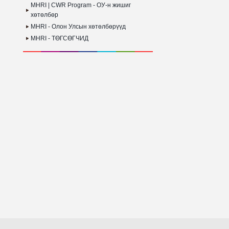
MHRI | CWR Program - ОУ-н жишиг
хөтөлбөр
MHRI - Олон Улсын хөтөлбөрүүд
MHRI - ТӨГСӨГЧИД