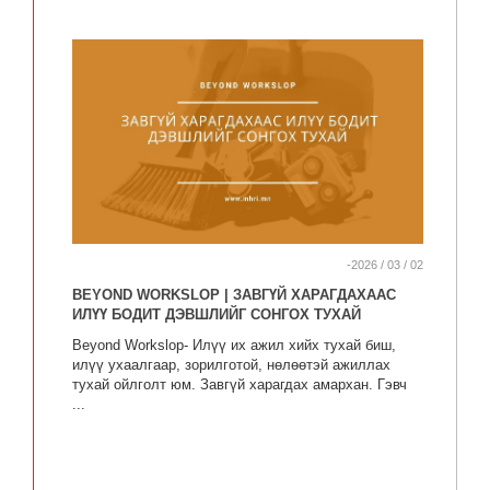
-2026 / 03 / 02
BEYOND WORKSLOP | ЗАВГҮЙ ХАРАГДАХААС
ИЛҮҮ БОДИТ ДЭВШЛИЙГ СОНГОХ ТУХАЙ
Beyond Workslop- Илүү их ажил хийх тухай биш,
илүү ухаалгаар, зорилготой, нөлөөтэй ажиллах
тухай ойлголт юм. Завгүй харагдах амархан. Гэвч
...