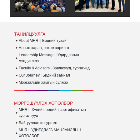
ҮЙЛ АЖИЛЛАГААГ
НӨӨЦИЙН УДИРДЛАГЫН
И
САЙЖРУУЛАХ НЬ |
МЭРГЭШҮҮЛЭХ
Б
ХАРИЛЦАА ХАНДЛАГЫН
(MHRI/LEVEL-B) ТҮВШНИЙ
А
БАГЦ СУРГАЛТ ЗОХИОН
ҮНДСЭН СУРГАЛТЫН
БН
БАЙГУУЛАГДЛАА.
СУРАЛЦАГЧИД
У
ХӨТӨЛБӨРӨӨ БҮРЭН
З
ДҮҮРГЭЖ
Б
ТАНИЛЦУУЛГА
СЕРТИФИКАТАА ГАРДАН
G
АВЛАА.
(
About MHRI | Бидний тухай
О
Алсын хараа, эрхэм зорилго
Leadership Message | Удирдлагын
мэндчилгээ
Faculty & Advisors | Зөвлөхүүд, сургагчид
Our Journey | Бидний замнал
Мэргэжлийн хамтын сүлжээ
МЭРГЭШҮҮЛЭХ ХӨТӨЛБӨР
MHRI - Хүний нөөцийн сертификатын
сургалтууд
Байгууллагын сургалт
MHRI | УДИРДЛАГА МАНЛАЙЛЛЫН
ХӨТӨЛБӨР