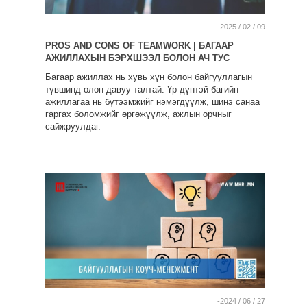
-2025 / 02 / 09
PROS AND CONS OF TEAMWORK | БАГААР
АЖИЛЛАХЫН БЭРХШЭЭЛ БОЛОН АЧ ТУС
Багаар ажиллах нь хувь хүн болон байгууллагын
түвшинд олон давуу талтай. Үр дүнтэй багийн
ажиллагаа нь бүтээмжийг нэмэгдүүлж, шинэ санаа
гаргах боломжийг өргөжүүлж, ажлын орчныг
сайжруулдаг.
-2024 / 06 / 27