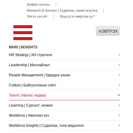
Холбоо тогтоох
Research & Surveys | Судалгаа, санал асуулга
Элсэх хүсэлт
Нууц үгээ мартсан уу?
MHRI | INSIGHTS
HR Strategy | ХН стратеги
Leadership | Манлайлал
People Management | Удирдах ухаан
Culture | Байгууллагын соёл
Talent | Авьяас чадвар
Learning | Сургалт, хөгжил
Workforce | Ажиллах хүч
Workforce Insights | Судалгаа, тоон мэдээлэл