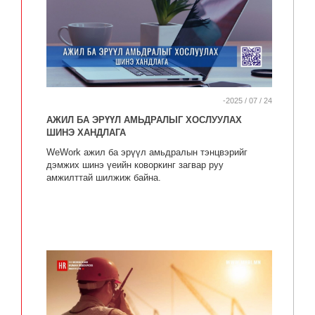
-2025 / 07 / 24
АЖИЛ БА ЭРҮҮЛ АМЬДРАЛЫГ ХОСЛУУЛАХ
ШИНЭ ХАНДЛАГА
WeWork ажил ба эрүүл амьдралын тэнцвэрийг
дэмжих шинэ үеийн коворкинг загвар руу
амжилттай шилжиж байна.