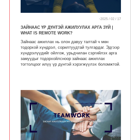
-2025 / 02 / 17
ЗАЙНААС ҮР ДҮНТЭЙ АЖИЛУУЛАХ АРГА ЗҮЙ |
WHAT IS REMOTE WORK?
Зайнаас ажиллах нь олон давуу талтай ч мөн
тодорхой хүндрэл, сорилтуудтай тулгардаг. Эдгээр
хүндрэлүүдийг ойлгож, урьдчилан сэргийлэх арга
замуудыг тодорхойлсноор зайнаас ажиллах
тогтолцоог илүү үр дүнтэй хэрэгжүүлэх боломжтой.