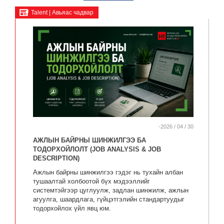
Talent | Авьяас чадвар
-2026 / 04 / 30
АЖЛЫН БАЙРНЫ ШИНЖИЛГЭЭ БА
ТОДОРХОЙЛОЛТ (JOB ANALYSIS & JOB
DESCRIPTION)
Ажлын байрны шинжилгээ гэдэг нь тухайн албан
тушаалтай холбоотой бүх мэдээллийг
системтэйгээр цуглуулж, задлан шинжилж, ажлын
агуулга, шаардлага, гүйцэтгэлийн стандартуудыг
тодорхойлох үйл явц юм.