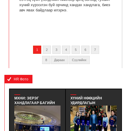
хүний хүрээлэн буй орчинд хандах хандлага, биеэ
авч явах байдлаар илэрнэ.
1
2
3
4
5
6
7
8
Дараах
Сүүлийнх
HR Фото
МХНИ: ЭЕРЭГ
ХҮНИЙ НӨӨЦИЙН
М
ХАНДЛАГААР БАГИЙН
УДИРДЛАГЫН
К
ҮЙЛ АЖИЛЛАГААГ
МЭРГЭШҮҮЛЭХ ҮНДСЭН
Т
САЙЖРУУЛАХ НЬ |
СУРГАЛТЫН
G
ХАРИЛЦАА ХАНДЛАГЫН
СУРАЛЦАГЧИД
(
БАГЦ СУРГАЛТ - ЭЕРЭГ
ХӨТӨЛБӨРИЙН ТӨГСӨЛТ
О
ХАНДЛАГААР БАГИЙН
БОЛЛОО. - ХҮНИЙ
Х