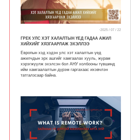
-2025 / 07 / 22
ГРЕК УЛС ХЭТ ХАЛАЛТЫН ҮЕД ГАДАА АЖИЛ
ХИЙХИЙГ ХЯЗГААРЛАЖ ЭХЭЛЛЭЭ
Европын хэд хэдэн улс хэт халалтын үед
ажилчдын эрх ашгийг хамгаалах хууль, журам
хэрэгжүүлж эхэлсэн бол АНУ холбооны түвшинд
ийм хамгаалалтын дүрэм гаргахаас ихэвчлэн
татгалзсаар байна.