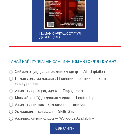
HUMAN CAPITAL СЭТГҮҮЛ.
ДУГААР. (¹31)
ТАНАЙ БАЙГУУЛЛАГЫН ХАМГИЙН ТОМ HR СОРИЛТ ЮУ ВЭ?
Хиймэл оюунд дасан зохицох чадвар — AI adaptation
Цалин хөлсний дарамт / Цалингийн өсөлтийн шахалт —
Salary pressure
Ажилтны оролцоо, идэвх — Engagement
Манлайлал / Удирдлагын чадавх — Leadership
Ажилтны шилжилт хөдөлгөөн — Turnover
Ур чадварын дутагдал — Skills Gap
Ажиллах хүчний олдоц — Workforce Availability