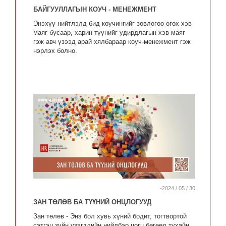
БАЙГУУЛЛАГЫН КОУЧ - МЕНЕЖМЕНТ
Энэхүү нийтлэлд бид коучингийг зөвлөгөө өгөх хэв
маяг бусаар, харин түүнийг удирдлагын хэв маяг
гэж авч үзээд арай хялбараар коуч-менежмент гэж
нэрлэх болно.
-2024 / 05 / 30
ЗАН ТӨЛӨВ БА ТҮҮНИЙ ОНЦЛОГУУД
Зан төлөв - Энэ бол хувь хүний бодит, тогтвортой
сэтгэц зүйн үзэгдлийн нийлбэр цогц бөгөөд тухайн