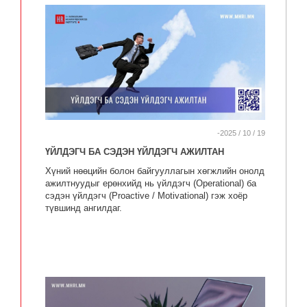
-2025 / 10 / 19
ҮЙЛДЭГЧ БА СЭДЭН ҮЙЛДЭГЧ АЖИЛТАН
Хүний нөөцийн болон байгууллагын хөгжлийн онолд
ажилтнуудыг ерөнхийд нь үйлдэгч (Operational) ба
сэдэн үйлдэгч (Proactive / Motivational) гэж хоёр
түвшинд ангилдаг.