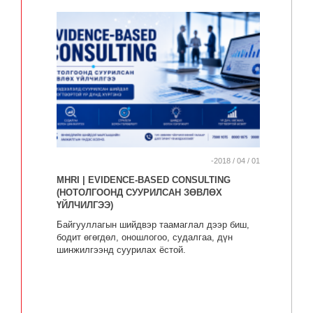
-2018 / 04 / 01
MHRI | EVIDENCE-BASED CONSULTING
(НОТОЛГООНД СУУРИЛСАН ЗӨВЛӨХ
ҮЙЛЧИЛГЭЭ)
Байгууллагын шийдвэр таамаглал дээр биш,
бодит өгөгдөл, оношлогоо, судалгаа, дүн
шинжилгээнд суурилах ёстой.