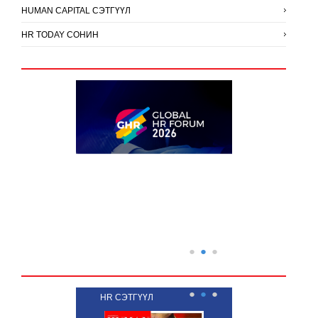
HUMAN CAPITAL СЭТГҮҮЛ
HR TODAY СОНИН
●
●
●
●
●
●
HR СЭТГҮҮЛ