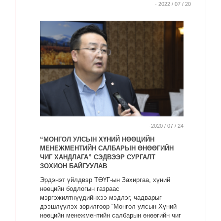
- 2022 / 07 / 20
Д.Бартанбаатар: Ажилдаа, мэргэжилдээ дурлаж
чадвал та гэрэлтэж чадна Ажил олгогчид ажил
горилогчдоос Зөөлөн ур чадвар (soft skill) гэж юу
вэ, ажил олгогчийн тавьж буй шаардлагад өөрийгөө
хэрхэн бэлтгэх, ажил хөдөлмөр эрхлэхэд яагаад
зөвхөн эзэмшсэн мэргэжил бус зөөлөн ур чадвар
(soft skill) шаардлагатай байгаа, зөөлөн ур чадварыг
хэрхэн хөгжүүлэх тухай Хүний нөөцийн институтын
Ерөнхий захирал Д.Бартанбаатартай хийсэн
сонирхолтой ярилцлагыг дэлгэрүүлэн үзээрэй.
-2020 / 07 / 24
“МОНГОЛ УЛСЫН ХҮНИЙ НӨӨЦИЙН
МЕНЕЖМЕНТИЙН САЛБАРЫН ӨНӨӨГИЙН
ЧИГ ХАНДЛАГА” СЭДВЭЭР СУРГАЛТ
ЗОХИОН БАЙГУУЛАВ
Эрдэнэт үйлдвэр ТӨҮГ-ын Захиргаа, хүний
нөөцийн бодлогын газраас
мэргэжилтнүүдийнхээ мэдлэг, чадварыг
дээшлүүлэх зорилгоор “Монгол улсын Хүний
нөөцийн менежментийн салбарын өнөөгийн чиг