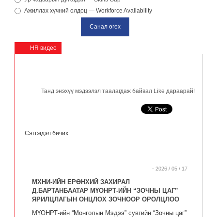
Ажиллах хүчний олдоц — Workforce Availability
HR видео
Танд энэхүү мэдээлэл таалагдаж байвал Like дараарай!
Сэтгэгдэл бичих
- 2026 / 05 / 17
МХНИ-ИЙН ЕРӨНХИЙ ЗАХИРАЛ
Д.БАРТАНБААТАР МҮОНРТ-ИЙН “ЗОЧНЫ ЦАГ”
ЯРИЛЦЛАГЫН ОНЦЛОХ ЗОЧНООР ОРОЛЦЛОО
МҮОНРТ-ийн “Монголын Мэдээ” сувгийн “Зочны цаг”