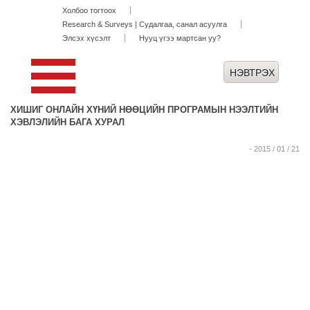
Холбоо тогтоох
Research & Surveys | Судалгаа, санал асуулга
Элсэх хүсэлт
Нууц үгээ мартсан уу?
ХИШИГ ОНЛАЙН ХҮНИЙ НӨӨЦИЙН ПРОГРАМЫН НЭЭЛТИЙН
ХЭВЛЭЛИЙН БАГА ХУРАЛ
- 2015 / 01 / 21