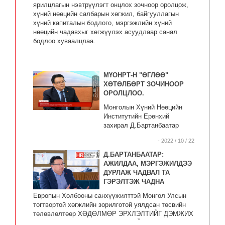
ярилцлагын нэвтрүүлэгт онцлох зочноор оролцож,
хүний нөөцийн салбарын хөгжил, байгууллагын
хүний капиталын бодлого, мэргэжлийн хүний
нөөцийн чадавхыг хөгжүүлэх асуудлаар санал
бодлоо хуваалцлаа.
МҮОНРТ-Н "ӨГЛӨӨ"
ХӨТӨЛБӨРТ ЗОЧИНООР
ОРОЛЦЛОО.
Монголын Хүний Нөөцийн
Институтийн Ерөнхий
захирал Д.Бартанбаатар
МҮОНРТ-н "Өглөө" хөтөлбөрт
- 2022 / 10 / 22
зочиноор оролцлоо.
Д.БАРТАНБААТАР:
АЖИЛДАА, МЭРГЭЖИЛДЭЭ
ДУРЛАЖ ЧАДВАЛ ТА
ГЭРЭЛТЭЖ ЧАДНА
Европын Холбооны санхүүжилттэй Монгол Улсын
тогтвортой хөгжлийн зорилготой уялдсан төсвийн
төлөвлөлтөөр ХӨДӨЛМӨР ЭРХЛЭЛТИЙГ ДЭМЖИХ
НЬ ТӨСӨЛ - “НАДАД АСУУЛТ БАЙНА” подкаст