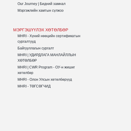
Our Journey | Бидний замнал
Мэргэжлийн хамтын сүлжээ
МЭРГЭШҮҮЛЭХ ХӨТӨЛБӨР
MHRI - Хүний нөөцийн сертификатын
сургалтууд
Байгууллагын сургалт
MHRI | УДИРДЛАГА МАНЛАЙЛЛЫН
ХӨТӨЛБӨР
MHRI | CWR Program - ОУ-н жишиг
хөтөлбөр
MHRI - Олон Улсын хөтөлбөрүүд
MHRI - ТӨГСӨГЧИД