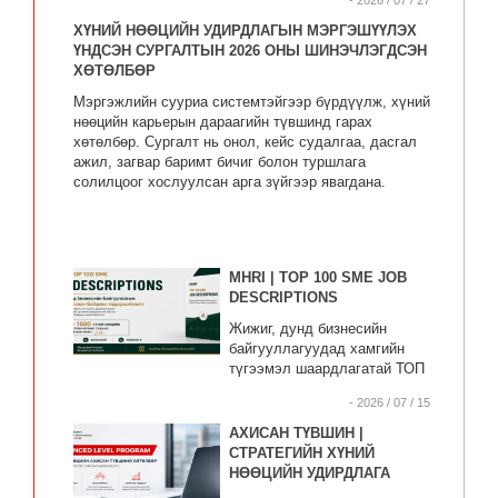
- 2026 / 07 / 27
ХҮНИЙ НӨӨЦИЙН УДИРДЛАГЫН МЭРГЭШҮҮЛЭХ
ҮНДСЭН СУРГАЛТЫН 2026 ОНЫ ШИНЭЧЛЭГДСЭН
ХӨТӨЛБӨР
Мэргэжлийн сууриа системтэйгээр бүрдүүлж, хүний
нөөцийн карьерын дараагийн түвшинд гарах
хөтөлбөр. Сургалт нь онол, кейс судалгаа, дасгал
ажил, загвар баримт бичиг болон туршлага
солилцоог хослуулсан арга зүйгээр явагдана.
MHRI | TOP 100 SME JOB
DESCRIPTIONS
Жижиг, дунд бизнесийн
байгууллагуудад хамгийн
түгээмэл шаардлагатай ТОП
100 ажлын байрны
- 2026 / 07 / 15
тодорхойлолтыг нэгтгэн
хүргэж байна.
АХИСАН ТҮВШИН |
СТРАТЕГИЙН ХҮНИЙ
НӨӨЦИЙН УДИРДЛАГА