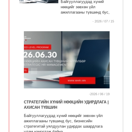
Байгууллагуудад хүний
нөөцийг зөвхөн үйл
ажиллагааны түвшинд бус,
бизнесийн стратегитай
- 2026 / 07 / 15
уялдуулан удирдах
шаардлага улам нэмэгдэж
байна.
-2026 / 06 / 19
СТРАТЕГИЙН ХҮНИЙ НӨӨЦИЙН УДИРДЛАГА |
АХИСАН ТҮВШИН
Байгууллагуудад хүний нөөцийг зөвхөн үйл
ажиллагааны түвшинд бус, бизнесийн
стратегитай уялдуулан удирдах шаардлага
улам нэмэгдэж байна.