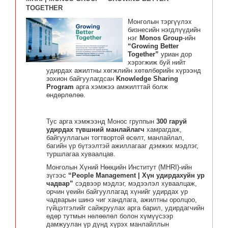
TOGETHER
Монголын тэргүүлэх
бизнесийн нэгдлүүдийн
нэг
Monos Group
-ийн
“Growing Better
Together”
уриан дор
хэрэгжиж буй нийт
удирдах ажилтны хөгжлийн хөтөлбөрийн хүрээнд
зохион байгуулагдсан
Knowledge Sharing
Program
арга хэмжээ амжилттай болж
өндөрлөлөө.
Тус арга хэмжээнд Монос группын
300 гаруй
удирдах түвшний манлайлагч
хамрагдаж,
байгууллагын тогтвортой өсөлт, манлайлал,
багийн үр бүтээлтэй ажиллагааг дэмжих мэдлэг,
туршлагаа хуваалцав.
Монголын Хүний Нөөцийн Институт (MHRI)-ийн
зүгээс
“People Management | Хүн удирдахуйн ур
чадвар”
сэдвээр мэдлэг, мэдээлэл хуваалцаж,
орчин үеийн байгууллагад хүнийг удирдах ур
чадварын шинэ чиг хандлага, ажилтны оролцоо,
гүйцэтгэлийг сайжруулах арга барил, удирдагчийн
өдөр тутмын нөлөөлөл болон хүмүүсээр
дамжуулан үр дүнд хүрэх манлайллын