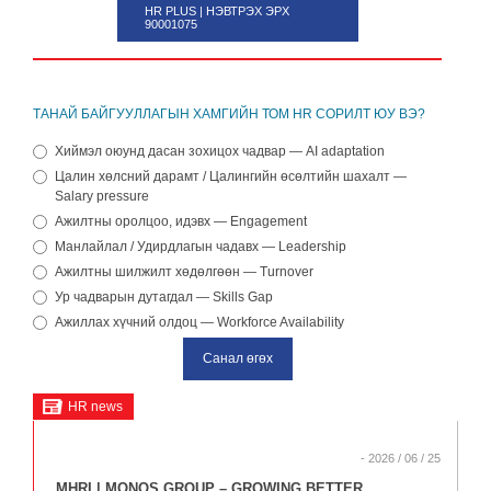
HR PLUS | НЭВТРЭХ ЭРХ
90001075
ТАНАЙ БАЙГУУЛЛАГЫН ХАМГИЙН ТОМ HR СОРИЛТ ЮУ ВЭ?
Хиймэл оюунд дасан зохицох чадвар — AI adaptation
Цалин хөлсний дарамт / Цалингийн өсөлтийн шахалт —
Salary pressure
Ажилтны оролцоо, идэвх — Engagement
Манлайлал / Удирдлагын чадавх — Leadership
Ажилтны шилжилт хөдөлгөөн — Turnover
Ур чадварын дутагдал — Skills Gap
Ажиллах хүчний олдоц — Workforce Availability
HR news
- 2026 / 06 / 25
MHRI | MONOS GROUP – GROWING BETTER