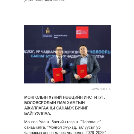
-2026 / 06 / 09
МОНГОЛЫН ХҮНИЙ НӨӨЦИЙН ИНСТИТУТ,
БОЛОВСРОЛЫН ЯАМ ХАМТЫН
АЖИЛЛАГААНЫ САНАМЖ БИЧИГ
БАЙГУУЛЛАА.
Монгол Улсын Засгийн газрын “Чөлөөлье”
санаачилга, “Монгол хүүхэд, залуусыг ур
чадварын хоцрогдлоос чөлөөлье 2026–2028”