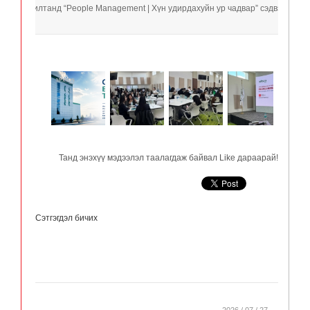
ирдах ажилтанд “People Management | Хүн удирдахуйн ур чадвар” сэдвээр мэдл
Танд энэхүү мэдээлэл таалагдаж байвал Like дараарай!
Сэтгэгдэл бичих