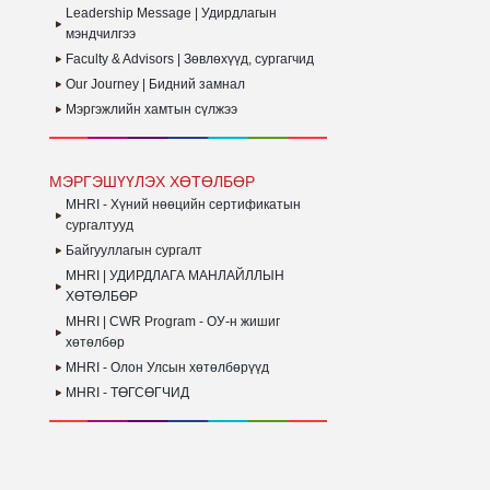
Leadership Message | Удирдлагын
ЗОХИОН
БАЙГУУЛАГДЛАА
мэндчилгээ
Faculty & Advisors | Зөвлөхүүд, сургагчид
Our Journey | Бидний замнал
Мэргэжлийн хамтын сүлжээ
МЭРГЭШҮҮЛЭХ ХӨТӨЛБӨР
MHRI - Хүний нөөцийн сертификатын
сургалтууд
Байгууллагын сургалт
MHRI | УДИРДЛАГА МАНЛАЙЛЛЫН
ХӨТӨЛБӨР
MHRI | CWR Program - ОУ-н жишиг
хөтөлбөр
MHRI - Олон Улсын хөтөлбөрүүд
MHRI - ТӨГСӨГЧИД