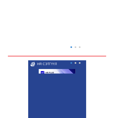
●
●
●
●
●
●
HR СЭТГҮҮЛ