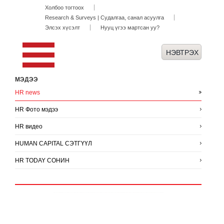
Холбоо тогтоох
Research & Surveys | Судалгаа, санал асуулга
Элсэх хүсэлт
Нууц үгээ мартсан уу?
МЭДЭЭ
HR news
HR Фото мэдээ
HR видео
HUMAN CAPITAL СЭТГҮҮЛ
HR TODAY СОНИН