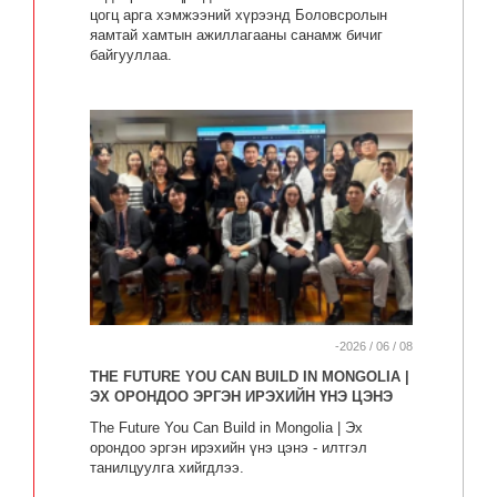
цогц арга хэмжээний хүрээнд Боловсролын
яамтай хамтын ажиллагааны санамж бичиг
байгууллаа.
-2026 / 06 / 08
THE FUTURE YOU CAN BUILD IN MONGOLIA |
ЭХ ОРОНДОО ЭРГЭН ИРЭХИЙН ҮНЭ ЦЭНЭ
The Future You Can Build in Mongolia | Эх
орондоо эргэн ирэхийн үнэ цэнэ - илтгэл
танилцуулга хийгдлээ.