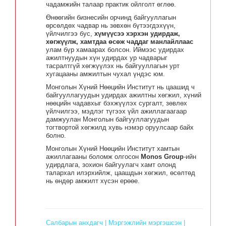
чадамжийн талаар практик ойлголт өглөө.
Өнөөгийн бизнесийн орчинд байгууллагын
өрсөлдөх чадвар нь зөвхөн бүтээгдэхүүн,
үйлчилгээ бус,
хүмүүсээ хэрхэн удирдаж,
хөгжүүлж, хамтдаа өсөж чаддаг манлайллаас
улам бүр хамаарах болсон. Иймээс удирдах
ажилтнуудын хүн удирдах ур чадварыг
тасралтгүй хөгжүүлэх нь байгууллагын урт
хугацааны амжилтын чухал үндэс юм.
Монголын Хүний Нөөцийн Институт нь цаашид ч
байгууллагуудын удирдах ажилтны хөгжил, хүний
нөөцийн чадавхыг бэхжүүлэх сургалт, зөвлөх
үйлчилгээ, мэдлэг түгээх үйл ажиллагаагаар
дамжуулан Монголын байгууллагуудын
тогтвортой хөгжилд хувь нэмэр оруулсаар байх
болно.
Монголын Хүний Нөөцийн Институт хамтын
ажиллагааны боломж олгосон
Monos Group
-ийн
удирдлага, зохион байгуулагч хамт олонд
талархал илэрхийлж, цаашдын хөгжил, өсөлтөд
нь өндөр амжилт хүсэн ерөөе.
Салбарын анхдагч | Мэргэжлийн мэргэшсэн |