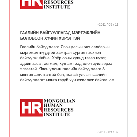
-2011 / 03 / 11
ГААЛИЙН БАЙГУУЛЛАГАД МЭРГЭЖЛИЙН
БОЛОВСОН ХҮЧИН ХЭРЭГТЭЙ
Гаалийн байгууллага Япон улсын энэ салбарын
мэргэжилтнүүдтэй хамтран сургалт зохион
байгуулж байна. Хоёр орны хувьд газар нутаг,
эдийн засаг, хөгжил, хүн ам гээд олон зүйлээрээ
ялгаатай. Япон улсын гаалийн байгууллага 8
мянган ажилтантай бол, манай улсын гаалийн
байгууллагат мянга гаруй хүн ажиллаж байгаа юм.
-2011 / 03 / 07