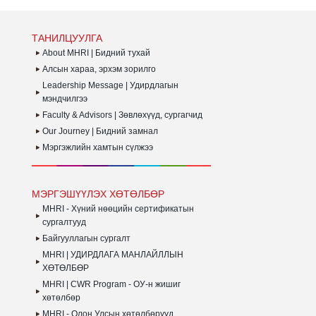
АМЖИЛТТАЙ ДҮҮРГЭЛЭЭ.
БО
ЗА
БА
ТАНИЛЦУУЛГА
АЖ
ТА
About MHRI | Бидний тухай
СУ
Алсын хараа, эрхэм зорилго
ХӨ
Leadership Message | Удирдлагын
ЗО
БА
мэндчилгээ
Faculty & Advisors | Зөвлөхүүд, сургагчид
Our Journey | Бидний замнал
Мэргэжлийн хамтын сүлжээ
МЭРГЭШҮҮЛЭХ ХӨТӨЛБӨР
MHRI - Хүний нөөцийн сертификатын
сургалтууд
Байгууллагын сургалт
MHRI | УДИРДЛАГА МАНЛАЙЛЛЫН
ХӨТӨЛБӨР
MHRI | CWR Program - ОУ-н жишиг
хөтөлбөр
MHRI - Олон Улсын хөтөлбөрүүд