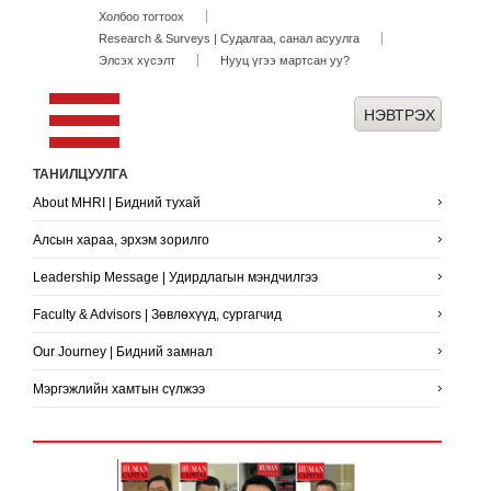
Холбоо тогтоох
Research & Surveys | Судалгаа, санал асуулга
Элсэх хүсэлт
Нууц үгээ мартсан уу?
ТАНИЛЦУУЛГА
About MHRI | Бидний тухай
Алсын хараа, эрхэм зорилго
Leadership Message | Удирдлагын мэндчилгээ
Faculty & Advisors | Зөвлөхүүд, сургагчид
Our Journey | Бидний замнал
Мэргэжлийн хамтын сүлжээ