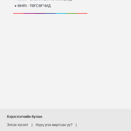
MHRI - ТӨГСӨГЧИД
Хэрэглэгчийн булан
Элсэх хүсэлт
|
Нууц үгээ мартсан уу?
|