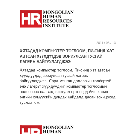
түлш шатахууны хувьд хүндрэл үүсгэхгүй гэж
мэдэгдсэн. Мөн түлш шатахууны тал дээр ихээхэн
дэмжлэг үзүүлнэ гэсэн байгаа.
-2011 / 03 / 13
ХЯТАДАД КОМПЬЮТЕР ТОГЛООМ, ПИ-СИНД ХЭТ
АВТСАН ХҮҮХДҮҮДЭД ЗОРИУЛСАН ТУСГАЙ
ЛАГЕРЬ БАЙГУУЛАГДЖЭЭ
Хятадад компьютер тоглоом, Пи-синд хэт автсан
хүүхдүүдэд зориулсан тусгай лагерь
байгуулагджээ. Сард мянган долларын төлбөртэй
энэ лагерьт хүүхдүүдийг компьютер тоглоомын
нөлөөнөөс салгаж, виртуал ертөнцөд биш харин
энгийн хүмүүсийн дундах байдалд дасан зохицоход
туслах юм.