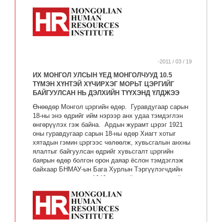
-2011 / 03 / 19
ИХ МОНГОЛ УЛСЫН ҮЕД МОНГОЛЧУУД 10.5
ТҮМЭН ХҮНТЭЙ ХҮЧИРХЭГ МОРЬТ ЦЭРГИЙГ
БАЙГУУЛСАН НЬ ДЭЛХИЙН ТҮҮХЭНД ҮЛДЖЭЭ
Өнөөдөр Монгол цэргийн өдөр. Гуравдугаар сарын
18-ны энэ өдрийг ийм нэрээр анх удаа тэмдэглэн
өнгөрүүлэх гэж байна. Ардын журамт цэрэг 1921
оны гуравдугаар сарын 18-ны өдөр Хиагт хотыг
хятадын гэмин цэргээс чөлөөлж, хувьсгалын анхны
ялалтыг байгуулсан өдрийг хувьсгалт цэргийн
баярын өдөр болгон орон даяар ёслон тэмдэглэж
байхаар БНМАУ-ын Бага Хурлын Тэргүүлэгчдийн
хурлын тогтоолоор 1946 онд шийдвэрлэж цэргийн
албан хаагчдын амралтын өдөр болгожээ. Уг
шийдвэрийн дагуу 1947 оноос эхлэн жил бүрийн
гуравдугаар сарын 18-ны өдрийг Монгол Ардын
Хувьсгалт цэрэг (хожим Ардын цэрэг, Монгол ардын