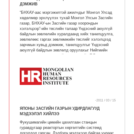
ДЭМЖИВ
“БНХАУ-аас мэргэжилтэй ажилчдыг Монгол Улсад
хөдөлмөр эрхлүүлэх тухай Монгол Улсын Засгийн
газар, БНХАУ-ын Засгийн газар хоорондын
хэлэлцээр”-ийн төслийн талаар Үндэсний аюулгүй
байдлын зөвлөлийн хуралдаанд хийх танилцуулга,
зөвлөлөөс гаргах зөвлөмжийн төслийг хэлэлцээд
зарчмын хувьд дэмжиж, танилцуулгыг Үндэсний
аюулгүй байдлын зөвлөлд оруулахыг Нийгмийн
хамгаалал, хөдөлмөрийн яамны сайд Т.Гандид
даалгалаа.
-2011 / 03 / 15
ЯПОНЫ ЗАСГИЙН ГАЗРЫН УДИРДЛАГУУД
МЭДЭЭЛЭЛ ХИЙЛЭЭ
Фукушимагийн цөмийн цахилгаан станцын
гуравдугаар реактортын хөргөлтийн системд
доголдол гарсан. Дэлбэрч мэдэхээр байгаа учраас