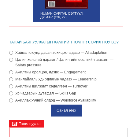
HUMAN CAPITAL СЭТГҮҮЛ.
HR PLUS | НЭВТРЭХ ЭРХ
ДУГААР. (¹26, 27)
90001075
ТАНАЙ БАЙГУУЛЛАГЫН ХАМГИЙН ТОМ HR СОРИЛТ ЮУ ВЭ?
Хиймэл оюунд дасан зохицох чадвар — AI adaptation
Цалин хөлсний дарамт / Цалингийн өсөлтийн шахалт —
Salary pressure
Ажилтны оролцоо, идэвх — Engagement
Манлайлал / Удирдлагын чадавх — Leadership
Ажилтны шилжилт хөдөлгөөн — Turnover
Ур чадварын дутагдал — Skills Gap
Ажиллах хүчний олдоц — Workforce Availability
Танилцуулга