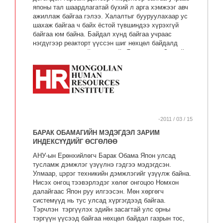
японы тал шаардлагатай бүхий л арга хэмжээг авч
ажиллаж байгаа гэлээ. Халалтыг бууруулахаар ус
шахаж байгаа ч байх ёстой түвшиндээ хүрэхгүй
байгаа юм байна. Байдал хүнд байгаа учраас
нэгдүгээр реакторт үүссэн шиг нөхцөл байдалд
хүрч мэдэхээр байгаа гэдгийг Япон улсын Засгийн
газрын ерөнхий нарийн бичгийн дарга Юнио Эдано
мэдэгдлээ.
-2011 / 03 / 15
БАРАК ОБАМАГИЙН МЭДЭГДЭЛ ЗАРИМ
ИНДЕКСҮҮДИЙГ ӨСГӨЛӨӨ
АНУ-ын Ерөнхийлөгч Барак Обама Япон улсад
тусламж дэмжлэг үзүүлнэ гэдгээ мэдэгдсэн.
Улмаар, цэрэг техникийн дэмжлэгийг үзүүлж байна.
Нисэх онгоц тээвэрлэдэг хөлөг онгоцоо Номхон
далайгаас Япон руу илгээсэн. Мөн хөргөгч
системүүд нь тус улсад хүргэгдээд байгаа.
Тэрчлэн тэргүүлэх эдийн засагтай улс орны
тэргүүн үүсээд байгаа нөхцөл байдал газрын тос,