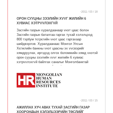
арми, Монгол ардын цэрэг, өдгөө Зэвсэгт хүчин
хэмээн нэрлэх болсон)-ийн баярын өдрийг
тэмдэглэсээр өнөөг хүрсэн байдаг.
-2011 / 03 / 18
ОРОН СУУЦНЫ ЗЭЭЛИЙН ХVVГ ЖИЛИЙН 6
ХУВИАС ХЭТРVVЛЭХГVЙ
Засгийн газрын хуралдаанаар vнэт цаас болон
Засгийн газрын баталгаа гаргах тухай хэлэлцээд
800 тэрбум тєгрєгийн vнэт цаас гаргахаар
шийдвэрлэв. Хуралдаанаас Монгол Улсын
Хєгжлийн банкны vнэт цаасны эх vvсвэрийг
хямдруулах, иргэдэд олгох боломжийн хямд vнэтэй
орон сууцны зээлийн хvvг жилийн 6 хувиас
хэтрvvлэхгvй байлгах саналыг Монголбанктай
хамтран боловсруулж Засгийн газарт оруулж
шийдвэрлvvлэхийг Хєгжлийн банкны Тєлєєлєн
Удирдах Зєвлєлийн дарга Ч.Хашчулуунд даалгав.
-2011 / 03 / 15
АЖИЛЛАХ ХҮЧ АВАХ ТУХАЙ ЗАСГИЙН ГАЗАР
ХООРОНДЫН ХЭЛЭЛЦЭЭРИЙН ТӨСЛИЙГ