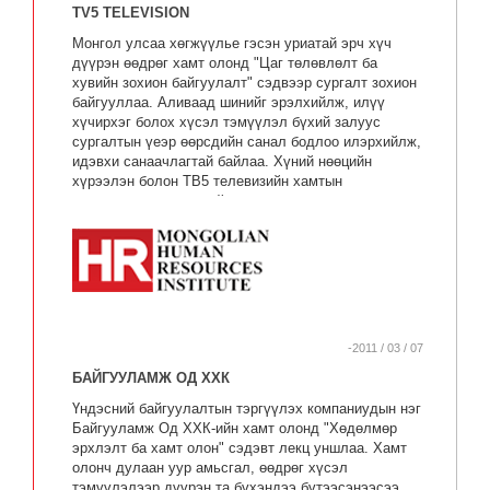
TV5 TELEVISION
Монгол улсаа хөгжүүлье гэсэн уриатай эрч хүч
дүүрэн өөдрөг хамт олонд "Цаг төлөвлөлт ба
хувийн зохион байгуулалт" сэдвээр сургалт зохион
байгууллаа. Аливаад шинийг эрэлхийлж, илүү
хүчирхэг болох хүсэл тэмүүлэл бүхий залуус
сургалтын үеэр өөрсдийн санал бодлоо илэрхийлж,
идэвхи санаачлагтай байлаа. Хүний нөөцийн
хүрээлэн болон ТВ5 телевизийн хамтын
ажиллагааны гэрээний хүрээнд олон бүтээлч, шинэ
соргог, үр дүнтэй сургалтууд зохион байгуулагдах
болно.
-2011 / 03 / 07
БАЙГУУЛАМЖ ОД ХХК
Үндэсний байгуулалтын тэргүүлэх компаниудын нэг
Байгууламж Од ХХК-ийн хамт олонд "Хөдөлмөр
эрхлэлт ба хамт олон" сэдэвт лекц уншлаа. Хамт
олонч дулаан уур амьсгал, өөдрөг хүсэл
тэмүүлэлээр дүүрэн та бүхэндээ бүтээсэнээсээ