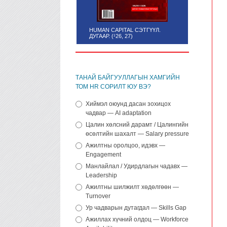
HUMAN CAPITAL СЭТГҮҮЛ.
ДУГААР. (¹26, 27)
ТАНАЙ БАЙГУУЛЛАГЫН ХАМГИЙН
ТОМ HR СОРИЛТ ЮУ ВЭ?
Хиймэл оюунд дасан зохицох
чадвар — AI adaptation
Цалин хөлсний дарамт / Цалингийн
өсөлтийн шахалт — Salary pressure
Ажилтны оролцоо, идэвх —
Engagement
Манлайлал / Удирдлагын чадавх —
Leadership
Ажилтны шилжилт хөдөлгөөн —
Turnover
Ур чадварын дутагдал — Skills Gap
Ажиллах хүчний олдоц — Workforce