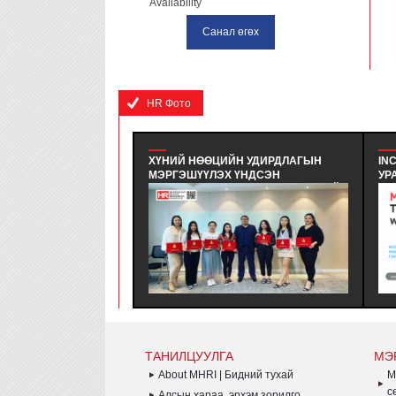
Availability
HR Фото
ХҮНИЙ НӨӨЦИЙН УДИРДЛАГЫН
IN
МЭРГЭШҮҮЛЭХ ҮНДСЭН
УР
СУРГАЛТЫН ТӨГСӨЛТ #380 - ХҮНИЙ
- 
НӨӨЦИЙН УДИРДЛАГЫН
АЖ
МЭРГЭШҮҮЛЭХ ҮНДСЭН
ЭС
СУРГАЛТЫН MHRI LEVEL-B #380
ЗО
ЭЛСЭЛТИЙН СУРАЛЦАГЧИД
ГҮ
ХӨТӨЛБӨРӨӨ АМЖИЛТТАЙ
ЗО
ДҮҮРГЭЛЭЭ.
АЯ
ТАНИЛЦУУЛГА
МЭ
About MHRI | Бидний тухай
M
с
Алсын хараа, эрхэм зорилго