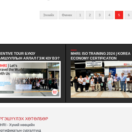
хугацаад ажил дээрээ байдаг
байна. Энэ нь хамт олон, хамтран
ажиллагсадтайгаа эерэг
Эхнийх
Өмнөх
1
2
3
4
5
6
харилцаатай байх нь чухал
болохыг харуулсан өчүүхэн
тооцоолол. Тэгвэл энэ удаад бид
"Ажлын байран дээрх харилцааны
ур чадвар" сэдвийн хүрээнд
хамтын харилцааны "7 эерэг
зарчим " бүхий сургалтын агуулгыг
CENTIVE TOUR БУЮУ
MHRI: ISO TRAINING 2024 | KOREA
санал болгож байна.
АМШУУЛЛЫН АЯЛАЛ ГЭЖ ЮУ ВЭ?
ECONOMY CERTIFICATION
INCENTIVE TOUR ГЭДЭГ НЬ
REGISTRAR - БНСУ-Н ЭДИЙН
ИЛЧИД, БИЗНЕС ТҮНШҮҮД
ЗАСГИЙН ГЭРЧИЛГЭЭЖҮҮЛЭХ
ВЭЛ ҮЙЛЧЛҮҮЛЭГЧДЭД УРАМ
ЗӨВЛӨЛИЙН МЭРГЭШҮҮЛЭХ ТУС
РИГ ӨГӨХ, ТЭДНИЙ
ХӨТӨЛБӨРТ ЗОЧИН ТӨЛӨӨЛӨГЧӨ
ЙЦЭТГЭЛИЙГ ҮНЭЛЭХ
ОРОЛЦОЖ, БНСУ-Н ААН БОЛОН Т
РИЛГООР ЗОХИОН БАЙГУУЛДАГ
ЗАХИРГААНЫ БАЙГУУЛЛАГЫН Ү
ЛАЛ ЮМ.
АЖИЛЛАГААТАЙ ТАНИЛЦАЖ
ТУРШЛАГА СУДЛАХ АЛБАН
ХӨТӨЛБӨР АМЖИЛТТАЙ ЗОХИОН
БАЙГУУЛАГДЛАА.
РГЭШҮҮЛЭХ ХӨТӨЛБӨР
HRI - Хүний нөөцийн
ертификатын сургалтууд