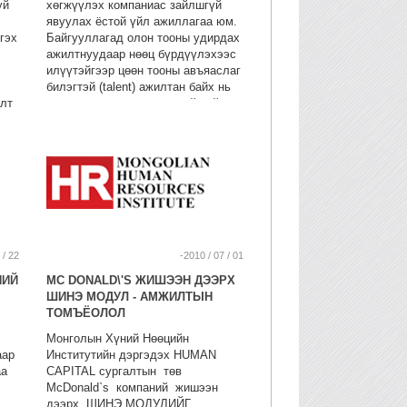
уй
хөгжүүлэх компаниас зайлшгүй
явуулах ёстой үйл ажиллагаа юм.
гэх
Байгууллагад олон тооны удирдах
ажилтнуудаар нөөц бүрдүүлэхээс
илүүтэйгээр цөөн тооны авъяаслаг
билэгтэй (talent) ажилтан байх нь
алт
үр ашиг, бүтээмж өндөртэй байна
х
гэсэн үзэл баримтлал дээр
тулгуурлана. Талент менежмент
энэ
бол удирдлагын дунд ба дээд
й
түвшний авъяаслаг ажилтнуудад
хийж байгаа хөрөнгө оруулалтыг
ашиглах үйл ажиллагаа юм”.
Энэхүү тодорхойлолтын
“удирдлагын дунд ба дээд
түвшний” гэсэн үгсийг илүүтэй
 / 22
-2010 / 07 / 01
анхаарах хэрэгтэй. Компанид ийм
НИЙ
MC DONALD\'S ЖИШЭЭН ДЭЭРХ
ажилтнуудын эзлэх хувийг яаж
ШИНЭ МОДУЛ - АМЖИЛТЫН
нэмэгдүүлэх вэ? Мөн хэрхэн
ТОМЪЁОЛОЛ
бусдад алдахаас хамгаалах
бодлого боловсруулах арга зүйн
Монголын Хүний Нөөцийн
зөвлөмж, практик судалгаа, тоон
аар
Институтийн дэргэдэх HUMAN
үзүүлэлт дээр тулгуурлан
аа
CAPITAL сургалтын төв
сургалтыг явуулна.
McDonald`s компаний жишээн
дээрх ШИНЭ МОДУЛИЙГ