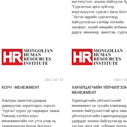
институтээс зохион байгуулж б
“Сургалтын арга зүйгээр
мэргэшүүлэх сургагч багш бэлт
” бүтэн өдрийн сургалтанд
байгууллагын салбар нэгжийн
захирал, хүний нөөцийн албаны
дарга, менежер, ажилтан, сург
хөгжил хариуцсан менежер, заа
арга зүйн арга барил эзэмших
хэрэгцээ шаардлагатай болон 
чиглэлээр ажиллах сонирхолто
хүмүүсийг урьж байна.
-2011 / 10 / 12
-2010 / 10
КОУЧ –МЕНЕЖМЕНТ
ХАРИЛЦАГЧИЙН ҮЙЛЧИЛГЭЭ
МЕНЕЖМЕНТ
Хамтран ажиллагсдаараа
Харилцагчийн үйлчилгээний
дамжуулан зорилгодоо хэрхэн
менежмент нь тухайн компанид
“түргэн” хүрэх ур чадварыг заана.
зохион байгуулалттай арга зам
Товчоор хэлбэл коуч-
үйлчлүүлэгчийн харилцаанууд
менежментийн гол утга учир нь
удирдан зохион байгуулахад нь
зааварчилгаа болон бодлого
туслах арга зүй, software болон