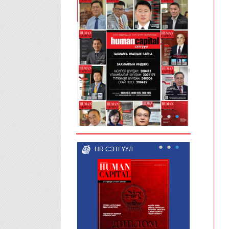
●
●
●
●
●
●
HR СЭТГҮҮЛ