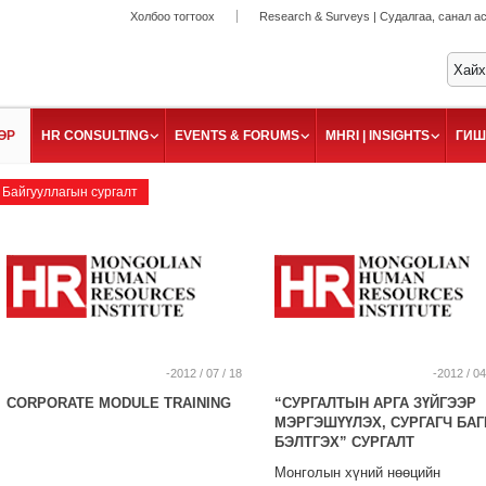
Холбоо тогтоох
Research & Surveys | Судалгаа, санал а
ӨР
HR CONSULTING
EVENTS & FORUMS
MHRI | INSIGHTS
ГИШ
Байгууллагын сургалт
-2012 / 07 / 18
-2012 / 04
CORPORATE MODULE TRAINING
“СУРГАЛТЫН АРГА ЗҮЙГЭЭР
МЭРГЭШҮҮЛЭХ, СУРГАГЧ БА
БЭЛТГЭХ” СУРГАЛТ
Монголын хүний нөөцийн