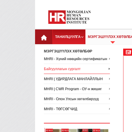
ТАНИЛЦУУЛГА
МЭРГЭШҮҮЛЭХ ХӨТӨЛБ
МЭРГЭШҮҮЛЭХ ХӨТӨЛБӨР
MHRI - Хүний нөөцийн сертификатын
сургалтууд
Байгууллагын сургалт
MHRI | УДИРДЛАГА МАНЛАЙЛЛЫН
ХӨТӨЛБӨР
MHRI | CWR Program - ОУ-н жишиг
хөтөлбөр
MHRI - Олон Улсын хөтөлбөрүүд
MHRI - ТӨГСӨГЧИД