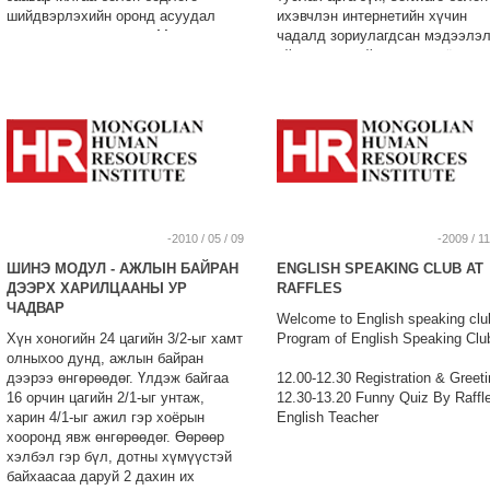
шийдвэрлэхийн оронд асуудал
ихэвчлэн интернетийн хүчин
дэвшүүлэхэд оршдог. Менежер
чадалд зориулагдсан мэдээлэ
зааварчилгаа өгөхийн оронд
үйлдвэрлэлийн нэр томъёо юм.
асуудаг, ингээд л гүйцээ. Үнэн
Жишээлбэл, тухайн компани
хэрэг дээрээ коуч-менежмент бол
удирдлага, худалдааны
бидний аль эртнээс мэддэг байсан
ажилтнууд, үйлчилгээ хангадаг
манлайллын ардчилсан хэв загвар
хүмүүстэй харилцаж байгаа
мөн билээ. “Коучинг” байнга л
үйлчлүүлэгчдийнхээ талаар
байсан, түүнийг санаанаасаа
мэдээллийн сан байгуулж боло
зохиогоогүй, “баруунаас оруулж
ба магадгүй үйлчлүүлэгчдийг
ирээгүй”, зүгээр л одоо түүний цаг
шууд мэдээлэлд оруулах,
үе болж байна. Товчоор хэлбэл
үйлчлүүлэгчийн хэрэгцээг
-2010 / 05 / 09
-2009 / 11
өнөөдөр өөрийн ажилтаны ур
бүтээгдэхүүний төлөвлөгөө бол
ШИНЭ МОДУЛ - АЖЛЫН БАЙРАН
ENGLISH SPEAKING CLUB AT
чадварыг дээшлүүлэхэд 15 хором
захиалгатай тохируулах,
ДЭЭРХ ХАРИЛЦААНЫ УР
RAFFLES
зарцуулсанаар маргаашийн мянга,
үйлчилгээний шаардлагуудыг
ЧАДВАР
мянган өдрийн 15 хоромыг хэмнэх
үйлчлүүлэгчид сануулах, өөр
Welcome to English speaking clu
болно.
ямар бүтээгдэхүүн худалдан ав
Хүн хоногийн 24 цагийн 3/2-ыг хамт
Program of English Speaking Clu
болохыг үйлчлүүлэгчид мэдэгд
олныхоо дунд, ажлын байран
болон бусад олон боломжийг
дээрээ өнгөрөөдөг. Үлдэж байгаа
12.00-12.30 Registration & Greeti
өөрийн компанидаа бүрдүүлэх
16 орчин цагийн 2/1-ыг унтаж,
12.30-13.20 Funny Quiz By Raffl
боломжтой болох юм.
харин 4/1-ыг ажил гэр хоёрын
English Teacher
хооронд явж өнгөрөөдөг. Өөрөөр
хэлбэл гэр бүл, дотны хүмүүстэй
байхаасаа даруй 2 дахин их