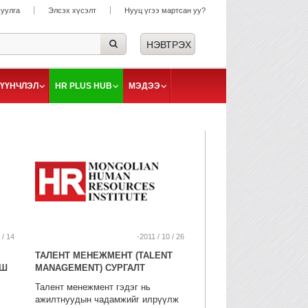
суулга
Элсэх хүсэлт
Нууц үгээ мартсан уу?
ҮҮНЧЛЭЛ
HR PLUS HUB
МЭДЭЭ
 / 14
-2011 / 10 / 26
ТАЛЕНТ МЕНЕЖМЕНТ (TALENT
ГШ
MANAGEMENT) СУРГАЛТ
Талент менежмент гэдэг нь
ажилтнуудын чадамжийг илрүүлж