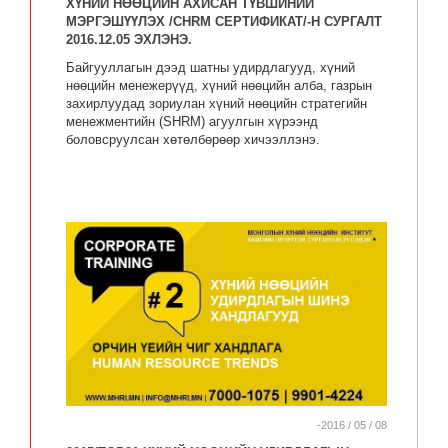
ХҮНИЙ НӨӨЦИЙН АХИСАН ТҮВШИНИЙ
МЭРГЭШҮҮЛЭХ /CHRM СЕРТИФИКАТ/-Н СУРГАЛТ
2016.12.05 ЭХЛЭНЭ.
Байгууллагын дээд шатны удирдлагууд, хүний
нөөцийн менежерүүд, хүний нөөцийн алба, газрын
захирлуудад зориулан хүний нөөцийн стратегийн
менежментийн (SHRM) агуулгын хүрээнд
боловсруулсан хөтөлбөрөөр хичээллэнэ.
-2016 / 05 / 08