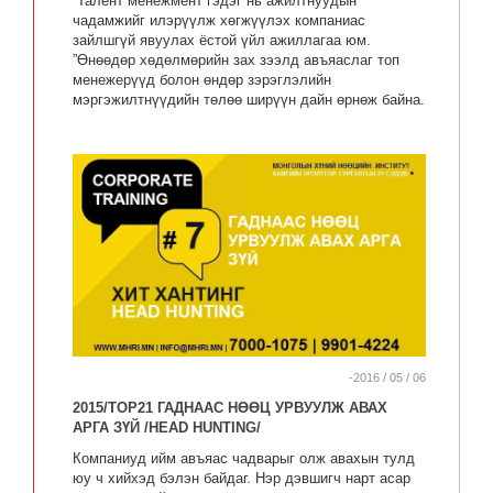
“Талент менежмент гэдэг нь ажилтнуудын
чадамжийг илэрүүлж хөгжүүлэх компаниас
зайлшгүй явуулах ёстой үйл ажиллагаа юм.
”Өнөөдөр хөдөлмөрийн зах зээлд авъяаслаг топ
менежерүүд болон өндөр зэрэглэлийн
мэргэжилтнүүдийн төлөө ширүүн дайн өрнөж байна.
-2016 / 05 / 06
2015/TOP21 ГАДНААС НӨӨЦ УРВУУЛЖ АВАХ
АРГА ЗҮЙ /HEAD HUNTING/
Компаниуд ийм авъяас чадварыг олж авахын тулд
юу ч хийхэд бэлэн байдаг. Нэр дэвшигч нарт асар