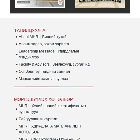
ЦЭТГЭЛИЙГ ҮНЭЛЭХ
ХӨТӨЛБӨРТ ЗОЧИН
САЙЖРУУЛАХ Н
ИЛГООР ЗОХИОН
ТӨЛӨӨЛӨГЧӨӨР
ХАРИЛЦАА ХА
ГУУЛДАГ АЯЛАЛ ЮМ.
ОРОЛЦОЖ, БНСУ-Н ААН
БАГЦ СУРГАЛТ
БОЛОН ТӨР
БАЙГУУЛАГДЛ
ЗАХИРГААНЫ
БАЙГУУЛЛАГЫН ҮЙЛ
ТАНИЛЦУУЛГА
АЖИЛЛАГААТАЙ
ТАНИЛЦАЖ ТУРШЛАГА
About MHRI | Бидний тухай
СУДЛАХ АЛБАН
Алсын хараа, эрхэм зорилго
ХӨТӨЛБӨР АМЖИЛТТАЙ
Leadership Message | Удирдлагын
ЗОХИОН
БАЙГУУЛАГДЛАА.
мэндчилгээ
Faculty & Advisors | Зөвлөхүүд, сургагчид
Our Journey | Бидний замнал
Мэргэжлийн хамтын сүлжээ
МЭРГЭШҮҮЛЭХ ХӨТӨЛБӨР
MHRI - Хүний нөөцийн сертификатын
сургалтууд
Байгууллагын сургалт
MHRI | УДИРДЛАГА МАНЛАЙЛЛЫН
ХӨТӨЛБӨР
MHRI | CWR Program - ОУ-н жишиг