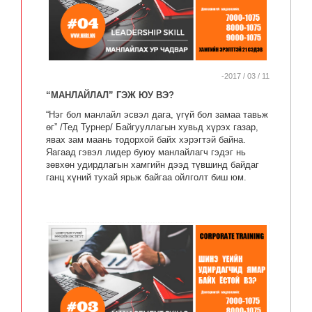
-2017 / 03 / 11
“МАНЛАЙЛАЛ” ГЭЖ ЮУ ВЭ?
“Нэг бол манлайл эсвэл дага, үгүй бол замаа тавьж
өг” /Тед Турнер/ Байгууллагын хувьд хүрэх газар,
явах зам маань тодорхой байх хэрэгтэй байна.
Яагаад гэвэл лидер буюу манлайлагч гэдэг нь
зөвхөн удирдлагын хамгийн дээд түвшинд байдаг
ганц хүний тухай ярьж байгаа ойлголт биш юм.