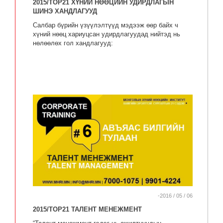
2015/TOP21 ХҮНИЙ НӨӨЦИЙН УДИРДЛАГЫН
ШИНЭ ХАНДЛАГУУД
Салбар бүрийн үзүүлэлтүүд мэдээж өөр байх ч
хүний нөөц хариуцсан удирдлагуудад нийтэд нь
нөлөөлөх гол хандлагууд:
-2016 / 05 / 06
2015/TOP21 ТАЛЕНТ МЕНЕЖМЕНТ