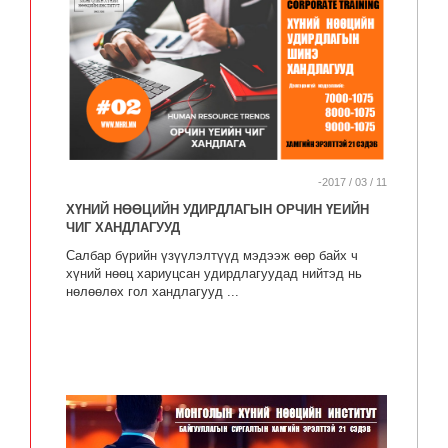
-2017 / 03 / 11
ХҮНИЙ НӨӨЦИЙН УДИРДЛАГЫН ОРЧИН ҮЕИЙН
ЧИГ ХАНДЛАГУУД
Салбар бүрийн үзүүлэлтүүд мэдээж өөр байх ч
хүний нөөц хариуцсан удирдлагуудад нийтэд нь
нөлөөлөх гол хандлагууд ...