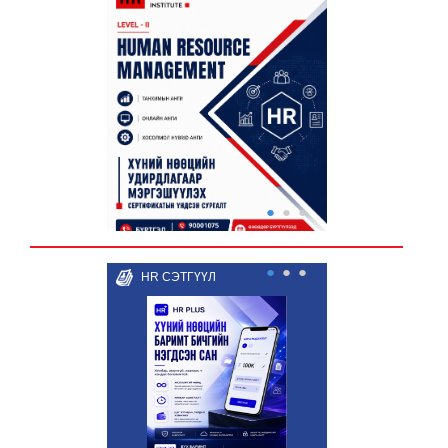
●
●
●
●
●
●
HR СЭТГҮҮЛ