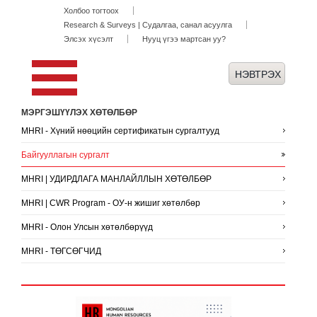
Холбоо тогтоох
Research & Surveys | Судалгаа, санал асуулга
Элсэх хүсэлт
Нууц үгээ мартсан уу?
МЭРГЭШҮҮЛЭХ ХӨТӨЛБӨР
MHRI - Хүний нөөцийн сертификатын сургалтууд
Байгууллагын сургалт
MHRI | УДИРДЛАГА МАНЛАЙЛЛЫН ХӨТӨЛБӨР
MHRI | CWR Program - ОУ-н жишиг хөтөлбөр
MHRI - Олон Улсын хөтөлбөрүүд
MHRI - ТӨГСӨГЧИД