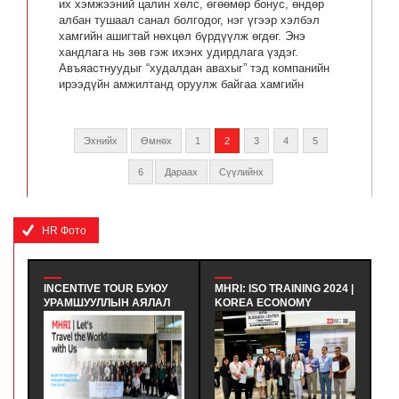
их хэмжээний цалин хөлс, өгөөмөр бонус, өндөр
албан тушаал санал болгодог, нэг үгээр хэлбэл
хамгийн ашигтай нөхцөл бүрдүүлж өгдөг. Энэ
хандлага нь зөв гэж ихэнх удирдлага үздэг.
Авъяастнуудыг “худалдан авахыг” тэд компанийн
ирээдүйн амжилтанд оруулж байгаа хамгийн
ухаалаг хөрөнгө оруулалтын арга гэж үздэг.
Эхнийх
Өмнөх
1
2
3
4
5
6
Дараах
Сүүлийнх
HR Фото
NTIVE TOUR БУЮУ
MHRI: ISO TRAINING 2024 |
МХНИ: ЭЕРЭГ
МШУУЛЛЫН АЯЛАЛ
KOREA ECONOMY
ХАНДЛАГААР 
ЮУ ВЭ? - INCENTIVE
CERTIFICATION
ҮЙЛ АЖИЛЛАГ
R ГЭДЭГ НЬ
REGISTRAR - БНСУ-Н
САЙЖРУУЛАХ Н
ЛЧИД, БИЗНЕС
ЭДИЙН ЗАСГИЙН
ХАРИЛЦАА ХА
ШҮҮД ЭСВЭЛ
ГЭРЧИЛГЭЭЖҮҮЛЭХ
БАГЦ СУРГАЛТ 
ЧЛҮҮЛЭГЧДЭД УРАМ
ЗӨВЛӨЛИЙН
ХАНДЛАГААР 
ИГ ӨГӨХ, ТЭДНИЙ
МЭРГЭШҮҮЛЭХ ТУСГАЙ
ҮЙЛ АЖИЛЛАГ