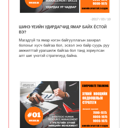
-2017 / 03 / 10
ШИНЭ ҮЕИЙН УДИРДАГЧИД ЯМАР БАЙХ ЁСТОЙ
ВЭ?
Магадгүй та ямар нэгэн байгууллагын захирал
болохыг хүсч байгаа бол, эсвэл энэ байр суурь руу
амжилттай урагшилж байгаа бол танд зориулсан
алт шиг үнэтэй стратегиуд байна.