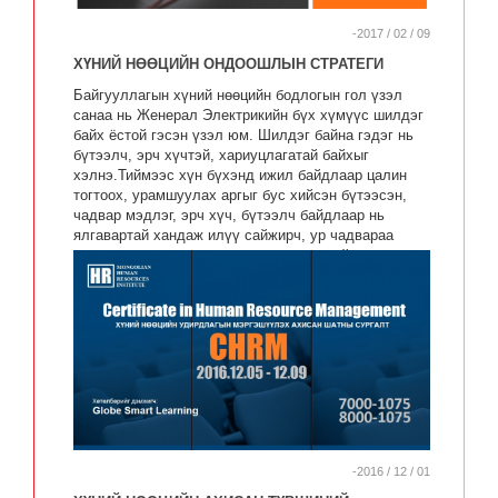
-2017 / 02 / 09
ХҮНИЙ НӨӨЦИЙН ОНДООШЛЫН СТРАТЕГИ
Байгууллагын хүний нөөцийн бодлогын гол үзэл
санаа нь Женерал Электрикийн бүх хүмүүс шилдэг
байх ёстой гэсэн үзэл юм. Шилдэг байна гэдэг нь
бүтээлч, эрч хүчтэй, хариуцлагатай байхыг
хэлнэ.Тиймээс хүн бүхэнд ижил байдлаар цалин
тогтоох, урамшуулах аргыг бус хийсэн бүтээсэн,
чадвар мэдлэг, эрч хүч, бүтээлч байдлаар нь
ялгавартай хандаж илүү сайжирч, ур чадвараа
дээшлүүлэхэд нь түлхэц өгөх стратегийг
баримталдаг.
-2016 / 12 / 01