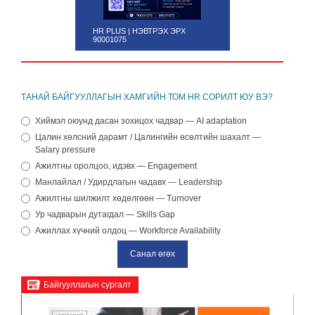
HR PLUS | НЭВТРЭХ ЭРХ
90001075
ТАНАЙ БАЙГУУЛЛАГЫН ХАМГИЙН ТОМ HR СОРИЛТ ЮУ ВЭ?
Хиймэл оюунд дасан зохицох чадвар — AI adaptation
Цалин хөлсний дарамт / Цалингийн өсөлтийн шахалт —
Salary pressure
Ажилтны оролцоо, идэвх — Engagement
Манлайлал / Удирдлагын чадавх — Leadership
Ажилтны шилжилт хөдөлгөөн — Turnover
Ур чадварын дутагдал — Skills Gap
Ажиллах хүчний олдоц — Workforce Availability
Байгууллагын сургалт