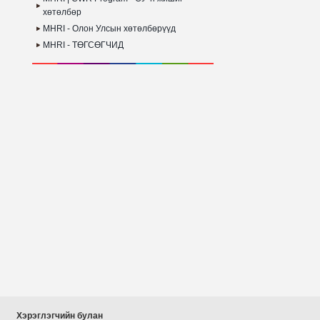
хөтөлбөр
MHRI - Олон Улсын хөтөлбөрүүд
MHRI - ТӨГСӨГЧИД
Хэрэглэгчийн булан