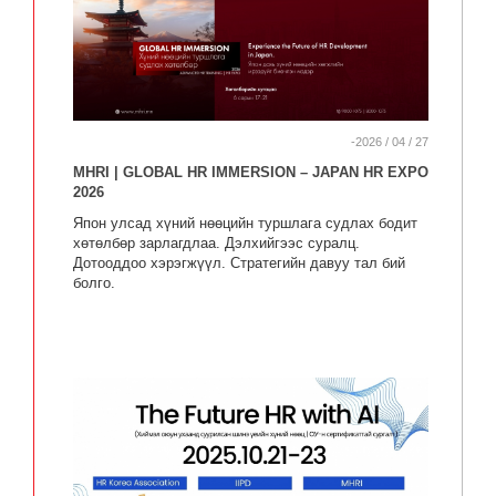
-2026 / 04 / 27
MHRI | GLOBAL HR IMMERSION – JAPAN HR EXPO
2026
Япон улсад хүний нөөцийн туршлага судлах бодит
хөтөлбөр зарлагдлаа. Дэлхийгээс суралц.
Дотооддоо хэрэгжүүл. Стратегийн давуу тал бий
болго.