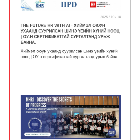
-2025 / 10 / 10
THE FUTURE HR WITH AI - ХИЙМЭЛ ОЮУН
УХААНД СУУРИЛСАН ШИНЭ ҮЕИЙН ХҮНИЙ НӨӨЦ
| ОУ-Н СЕРТИФИКАТТАЙ СУРГАЛТАНД УРЬЖ
БАЙНА.
Хиймэл оюун ухаанд суурилсан шинэ үеийн хүний
нөөц | ОУ-н сертификаттай сургалтанд урьж байна.