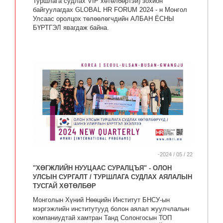
Туршлага судлах VIP хөтөлбөртэй) зохион
байгуулагдах GLOBAL HR FORUM 2024 - н Монгол
Улсаас оролцох төлөөлөгчдийн АЛБАН ЁСНЫ
БҮРТГЭЛ явагдаж байна.
-2024 / 05 / 22
"ХӨГЖЛИЙН НУУЦААС СУРАЛЦЪЯ" - ОЛОН
УЛСЫН СУРГАЛТ / ТУРШЛАГА СУДЛАХ АЯЛАЛЫН
ТУСГАЙ ХӨТӨЛБӨР
Монголын Хүний Нөөцийн Институт БНСУ-ын
мэргэжлийн институтууд болон аялал жуулчлалын
компаниудтай хамтран Танд Солонгосын ТОП