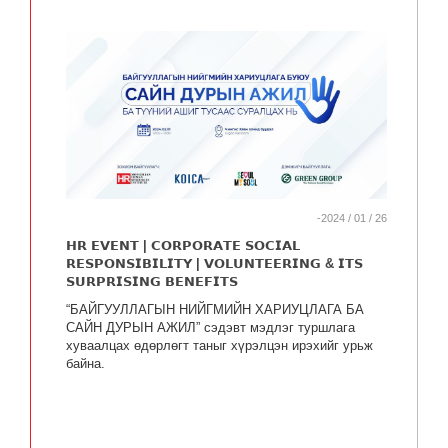
-2024 / 01 / 26
𝗛𝗥 𝗘𝗩𝗘𝗡𝗧 | 𝗖𝗢𝗥𝗣𝗢𝗥𝗔𝗧𝗘 𝗦𝗢𝗖𝗜𝗔𝗟
𝗥𝗘𝗦𝗣𝗢𝗡𝗦𝗜𝗕𝗜𝗟𝗜𝗧𝗬 | 𝗩𝗢𝗟𝗨𝗡𝗧𝗘𝗘𝗥𝗜𝗡𝗚 & 𝗜𝗧𝗦
𝗦𝗨𝗥𝗣𝗥𝗜𝗦𝗜𝗡𝗚 𝗕𝗘𝗡𝗘𝗙𝗜𝗧𝗦
“БАЙГУУЛЛАГЫН НИЙГМИЙН ХАРИУЦЛАГА БА
САЙН ДУРЫН АЖИЛ” сэдэвт мэдлэг туршлага
хуваалцах өдөрлөгт таныг хүрэлцэн ирэхийг урьж
байна.