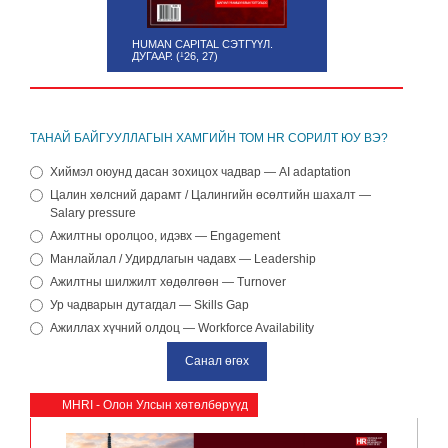
HUMAN CAPITAL СЭТГҮҮЛ.
ДУГААР. (¹26, 27)
ТАНАЙ БАЙГУУЛЛАГЫН ХАМГИЙН ТОМ HR СОРИЛТ ЮУ ВЭ?
Хиймэл оюунд дасан зохицох чадвар — AI adaptation
Цалин хөлсний дарамт / Цалингийн өсөлтийн шахалт —
Salary pressure
Ажилтны оролцоо, идэвх — Engagement
Манлайлал / Удирдлагын чадавх — Leadership
Ажилтны шилжилт хөдөлгөөн — Turnover
Ур чадварын дутагдал — Skills Gap
Ажиллах хүчний олдоц — Workforce Availability
MHRI - Олон Улсын хөтөлбөрүүд