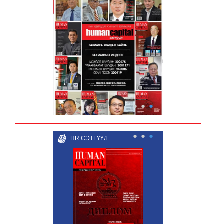
●
●
●
●
●
●
HR СЭТГҮҮЛ