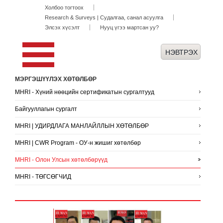
Холбоо тогтоох
Research & Surveys | Судалгаа, санал асуулга
Элсэх хүсэлт
Нууц үгээ мартсан уу?
МЭРГЭШҮҮЛЭХ ХӨТӨЛБӨР
MHRI - Хүний нөөцийн сертификатын сургалтууд
Байгууллагын сургалт
MHRI | УДИРДЛАГА МАНЛАЙЛЛЫН ХӨТӨЛБӨР
MHRI | CWR Program - ОУ-н жишиг хөтөлбөр
MHRI - Олон Улсын хөтөлбөрүүд
MHRI - ТӨГСӨГЧИД