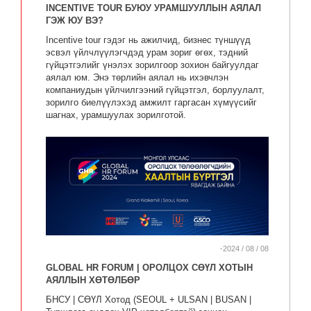
INCENTIVE TOUR БУЮУ УРАМШУУЛЛЫН АЯЛАЛ
ГЭЖ ЮУ ВЭ?
Incentive tour гэдэг нь ажилчид, бизнес түншүүд
эсвэл үйлчлүүлэгчдэд урам зориг өгөх, тэдний
гүйцэтгэлийг үнэлэх зорилгоор зохион байгуулдаг
аялал юм. Энэ төрлийн аялал нь ихэвчлэн
компаниудын үйлчилгээний гүйцэтгэл, борлуулалт,
зорилго биелүүлэхэд амжилт гаргасан хүмүүсийг
шагнах, урамшуулах зорилготой.
-2024 / 08 / 08
GLOBAL HR FORUM | ОРОЛЦОХ СӨҮЛ ХОТЫН
АЯЛЛЫН ХӨТӨЛБӨР
БНСУ | СӨҮЛ Хотод (SEOUL + ULSAN | BUSAN |