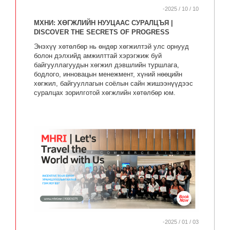
-2025 / 10 / 10
МХНИ: ХӨГЖЛИЙН НУУЦААС СУРАЛЦЪЯ |
DISCOVER THE SECRETS OF PROGRESS
Энэхүү хөтөлбөр нь өндөр хөгжилтэй улс орнууд
болон дэлхийд амжилттай хэрэгжиж буй
байгууллагуудын хөгжил дэвшлийн туршлага,
бодлого, инновацын менежмент, хүний нөөцийн
хөгжил, байгууллагын соёлын сайн жишээнүүдээс
суралцах зорилготой хөгжлийн хөтөлбөр юм.
-2025 / 01 / 03