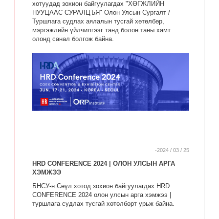
хотуудад зохион байгуулагдах "ХӨГЖЛИЙН
НУУЦААС СУРАЛЦЪЯ" Олон Улсын Сургалт /
Туршлага судлах аялалын тусгай хөтөлбөр,
мэргэжлийн үйлчилгээг танд болон таны хамт
олонд санал болгож байна.
-2024 / 03 / 25
HRD CONFERENCE 2024 | ОЛОН УЛСЫН АРГА
ХЭМЖЭЭ
БНСУ-н Сөүл хотод зохион байгуулагдах HRD
CONFERENCE 2024 олон улсын арга хэмжээ |
туршлага судлах тусгай хөтөлбөрт урьж байна.