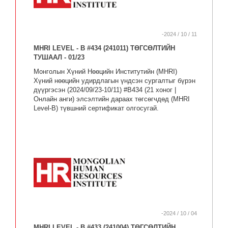
-2024 / 10 / 11
MHRI LEVEL - B #434 (241011) ТӨГСӨЛТИЙН
ТУШААЛ - 01/23
Монголын Хүний Нөөцийн Институтийн (MHRI)
Хүний нөөцийн удирдлагын үндсэн сургалтыг бүрэн
дүүргэсэн (2024/09/23-10/11) #B434 (21 хоног |
Онлайн анги) элсэлтийн дараах төгсөгчдөд (MHRI
Level-B) түвшний сертификат олгосугай.
-2024 / 10 / 04
MHRI LEVEL - B #433 (241004) ТӨГСӨЛТИЙН