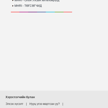
MHRI - Олон Улсын хөтөлбөрүүд
MHRI - ТӨГСӨГЧИД
Хэрэглэгчийн булан
Элсэх хүсэлт
|
Нууц үгээ мартсан уу?
|