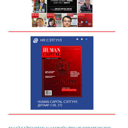
●
●
●
●
●
●
HR СЭТГҮҮЛ
HUMAN CAPITAL СЭТГҮҮЛ.
ДУГААР. (¹26, 27)