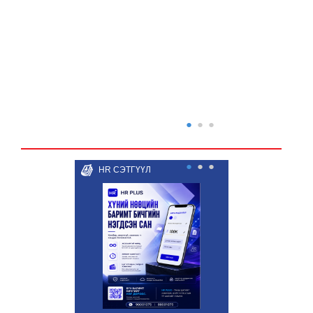
●
●
●
●
●
●
HR СЭТГҮҮЛ