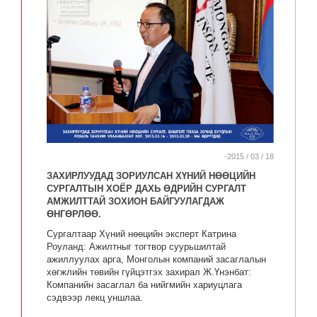
-2015 / 03 / 18
ЗАХИРЛУУДАД ЗОРИУЛСАН ХҮНИЙ НӨӨЦИЙН
СУРГАЛТЫН ХОЁР ДАХЬ ӨДРИЙН СУРГАЛТ
АМЖИЛТТАЙ ЗОХИОН БАЙГУУЛАГДАЖ
ӨНГӨРЛӨӨ.
Сургалтаар Хүний нөөцийн эксперт Катрина
Роуланд: Ажилтныг тогтвор суурьшилтай
ажиллуулах арга, Монголын компаний засаглалын
хөгжлийн төвийн гүйцэтгэх захирал Ж.Үнэнбат:
Компанийн засаглал ба нийгмийн хариуцлага
сэдвээр лекц уншлаа.