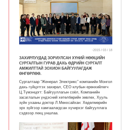
-2015 / 03 / 18
ЗАХИРЛУУДАД ЗОРИУЛСАН ХҮНИЙ НӨӨЦИЙН
СУРГАЛТЫН ГУРАВ ДАХЬ ӨДРИЙН СУРГАЛТ
АМЖИЛТТАЙ ЗОХИОН БАЙГУУЛАГДАЖ
ӨНГӨРЛӨӨ.
Сургалтаар “Женерал Электрикс” компанийн Монгол
дахь гүйцэтгэх захирал, СЕО клубын ерөнхийлөгч
Ц.Түмэнцогт: Байгууллагын соёл, Компанийн
засаглалын үндэсний хөтөлбөрийн зөвлөх, Хууль
зүйн ухааны доктор Л.Мөнхсайхан: Хөдөлмөрийн
эрх зүйгээр хамгаалагдсан хүчирхэг байгууллага
сэдвээр лекц уншлаа.