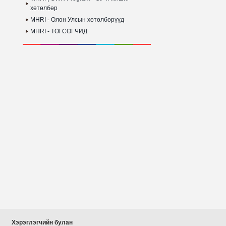
хөтөлбөр
MHRI - Олон Улсын хөтөлбөрүүд
MHRI - ТӨГСӨГЧИД
Хэрэглэгчийн булан