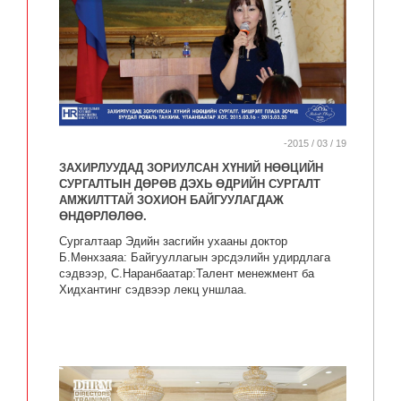
-2015 / 03 / 19
ЗАХИРЛУУДАД ЗОРИУЛСАН ХҮНИЙ НӨӨЦИЙН
СУРГАЛТЫН ДӨРӨВ ДЭХЬ ӨДРИЙН СУРГАЛТ
АМЖИЛТТАЙ ЗОХИОН БАЙГУУЛАГДАЖ
ӨНДӨРЛӨЛӨӨ.
Сургалтаар Эдийн засгийн ухааны доктор
Б.Мөнхзаяа: Байгууллагын эрсдэлийн удирдлага
сэдвээр, С.Наранбаатар:Талент менежмент ба
Хидхантинг сэдвээр лекц уншлаа.