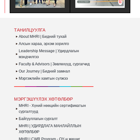
ЙН
ГҮЙЦЭТГЭЛИЙГ ҮНЭЛЭХ
ХӨТӨЛБӨРТ ЗОЧИН
ЗОРИЛГООР ЗОХИОН
ТӨЛӨӨЛӨГЧӨӨР
БАЙГУУЛДАГ АЯЛАЛ ЮМ.
ОРОЛЦОЖ, БНСУ-Н ААН
ГЭЛЭЭ.
БОЛОН ТӨР
ЗАХИРГААНЫ
БАЙГУУЛЛАГЫН ҮЙЛ
ТАНИЛЦУУЛГА
АЖИЛЛАГААТАЙ
ТАНИЛЦАЖ ТУРШЛАГА
About MHRI | Бидний тухай
СУДЛАХ АЛБАН
Алсын хараа, эрхэм зорилго
ХӨТӨЛБӨР АМЖИЛТТАЙ
Leadership Message | Удирдлагын
ЗОХИОН
БАЙГУУЛАГДЛАА.
мэндчилгээ
Faculty & Advisors | Зөвлөхүүд, сургагчид
Our Journey | Бидний замнал
Мэргэжлийн хамтын сүлжээ
МЭРГЭШҮҮЛЭХ ХӨТӨЛБӨР
MHRI - Хүний нөөцийн сертификатын
сургалтууд
Байгууллагын сургалт
MHRI | УДИРДЛАГА МАНЛАЙЛЛЫН
ХӨТӨЛБӨР
MHRI | CWR Program - ОУ-н жишиг