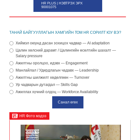
HR PLUS | НЭВТРЭХ ЭРХ
90001075
ТАНАЙ БАЙГУУЛЛАГЫН ХАМГИЙН ТОМ HR СОРИЛТ ЮУ ВЭ?
Хиймэл оюунд дасан зохицох чадвар — AI adaptation
Цалин хөлсний дарамт / Цалингийн өсөлтийн шахалт —
Salary pressure
Ажилтны оролцоо, идэвх — Engagement
Манлайлал / Удирдлагын чадавх — Leadership
Ажилтны шилжилт хөдөлгөөн — Turnover
Ур чадварын дутагдал — Skills Gap
Ажиллах хүчний олдоц — Workforce Availability
HR Фото мэдээ