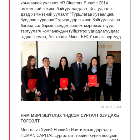
хэмжээний уулзалт HR Directors Summit 2014
амжилттай зохион байгууллагдлаа. Энэ удаагын
дээд хэмжээний уулзалт "Туршлагаа хуваалцая,
бусдаас суралцая" уриан дор зохион байгуулагдсан
бөгөөд салбарын шилдэг зөвлөх мэргэжилтнүүд,
тэргүүлэгч компаниудын гүйцэтгэх удирдлагуудаас
гадна Герман, Австрали, Япон, БНСУ-ын экспертүүд
оролцож илтгэл тавьж хэлэлцүүлгэ өрнүүллээ.Нийт
илтгэгчдийн дийлэнх олонх нь гадаад зөвлөхүүд
байсан нь олон улсын арга хэмжээ гэж нэрлэхэд
буруудахааргүй байлаа. Арга хэмжээнд оролцогч
хүний нөөц хариуцсан захиралууд арга хэмжээнд
сэтгэл хангалуун байгаагаа илэрхийлж, өмнөх
жилээс илүү дэвшилттэй, өндөр ач холбогдол
бүхий сэдвүүд хэлэлцэгдсэн ажил хэрэгч чуулга
уулзалт болж байгааг тодотгож байлаа.
-2014 / 12 / 03
HRM МЭРГЭШҮҮЛЭХ ҮНДСЭН СУРГАЛТ 239 ДАХЬ
ТӨГСӨЛТ
Монголын Хүний Нөөцийн Институтын дэргэдэх
HUMAN CAPITAL сургалтын төвийн хүний нөөцийн