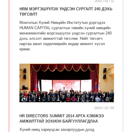
-2015 / 02 / 11
HRM МЭРГЭШҮҮЛЭХ ҮНДСЭН СУРГАЛТ 240 ДЭХЬ
ТӨГСӨЛТ
Монголын Хүний Нөөцийн Институтын дэргэдэх
HUMAN CAPITAL сургалтын төвийн хүний нөөцийн
менежментийн мэргэшүүлэх үндсэн сургалтын 240
дэхь элсэлт амжилттай төгслөө. Нийт төгсөгч
нартаа ажил хөдөлмөрийн өндөр амжилт хүсэн
ерөөе.
-2014 / 12 / 03
HR DIRECTORS SUMMIT 2014 АРГА ХЭМЖЭЭ
АМЖИЛТТАЙ ЗОХИОН БАЙГУУЛЛАГДЛАА
Хүний нөөц хариуцсан захирлуудын дээд