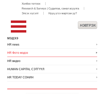
Холбоо тогтоох
Research & Surveys | Судалгаа, санал асуулга
Элсэх хүсэлт
Нууц үгээ мартсан уу?
МЭДЭЭ
HR news
HR Фото мэдээ
HR видео
HUMAN CAPITAL СЭТГҮҮЛ
HR TODAY СОНИН