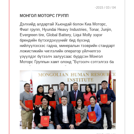
-2015 / 03 / 04
МОНГОЛ МОТОРС ГРУПП
Дэлхийд алдартай Хьюндай болон Киа Моторс,
Фиат групп, Hyundai Heavy Industries, Tonar, Junjin,
Evergreen tire, Global Battery, Liqui Molly зэрэг
брендийн бүтээгдэхүүнийг бид бүхэнд
нийлүүлэхээс гадна, минералын тээврийн стандарт
ложистикийн чиглэлийн оператор үйлчилгээ
үзүүлдэг бүтээлч залуусаас бүрдсэн Монгол
Моторс Группын хамт олонд "Бүтээлч сэтгэлгээ ба
шинийг снаачлах чадвар" сэдвээр сургалт семинар
зохион байгууллаа.