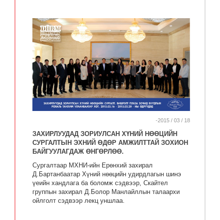
-2015 / 03 / 18
ЗАХИРЛУУДАД ЗОРИУЛСАН ХҮНИЙ НӨӨЦИЙН
СУРГАЛТЫН ЭХНИЙ ӨДӨР АМЖИЛТТАЙ ЗОХИОН
БАЙГУУЛАГДАЖ ӨНГӨРЛӨӨ.
Сургалтаар МХНИ-ийн Ерөнхий захирал
Д.Бартанбаатар Хүний нөөцийн удирдлагын шинэ
үеийн хандлага ба боломж сэдвээр, Скайтел
группын захирал Д.Болор Манлайллын талаархи
ойлголт сэдвээр лекц уншлаа.