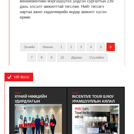
менежментийн мэргэшүүлэх үндсэн сургалтын 239
дахь элсэлт амжилттай төгслөө. Нийт төгсөгч
нартаа ажил хөдөлмөрийн өндөр амжилт хүсэн
ерөөе.
Эхнийх
Өмнөх
1
2
3
4
5
6
7
8
9
10
Дараах
Сүүлийнх
HR Фото
INCENTIVE TOUR БУЮУ
MHRI: ISO TRAINING 2024 |
УРАМШУУЛЛЫН АЯЛАЛ
KOREA ECONOMY
НДСЭН
ГЭЖ ЮУ ВЭ? - INCENTIVE
CERTIFICATION
ӨЛТ
TOUR ГЭДЭГ НЬ
REGISTRAR - БНСУ-Н
ӨЦИЙН
АЖИЛЧИД, БИЗНЕС
ЭДИЙН ЗАСГИЙН
ТҮНШҮҮД ЭСВЭЛ
ГЭРЧИЛГЭЭЖҮҮЛЭХ
НДСЭН
ҮЙЛЧЛҮҮЛЭГЧДЭД УРАМ
ЗӨВЛӨЛИЙН
LEVEL-
ЗОРИГ ӨГӨХ, ТЭДНИЙ
МЭРГЭШҮҮЛЭХ ТУСГАЙ