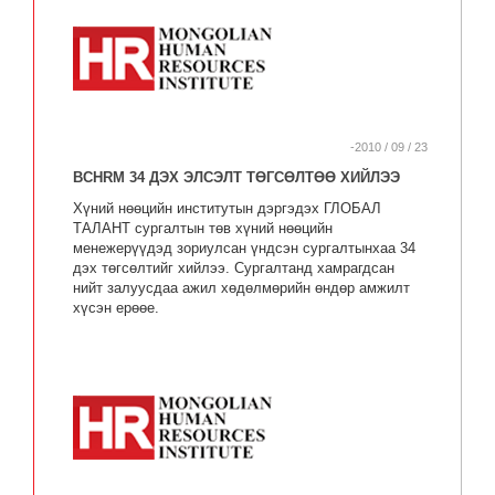
-2010 / 09 / 23
BCHRM 34 ДЭХ ЭЛСЭЛТ ТӨГСӨЛТӨӨ ХИЙЛЭЭ
Хүний нөөцийн институтын дэргэдэх ГЛОБАЛ
ТАЛАНТ сургалтын төв хүний нөөцийн
менежерүүдэд зориулсан үндсэн сургалтынхаа 34
дэх төгсөлтийг хийлээ. Сургалтанд хамрагдсан
нийт залуусдаа ажил хөдөлмөрийн өндөр амжилт
хүсэн ерөөе.