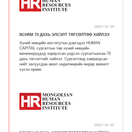
-2010 / 10 / 25
BCHRM 70 ДАХЬ ЭЛСЭЛТ ТӨГСӨЛТӨӨ ХИЙЛЭЭ
Хүний нөөцийн институтын дэргэдэх HUMAN
CAPITAL сургалтын төв хүний нөөцийн
менежерүүдэд зориулсан үндсэн сургалтынхаа 70
дахь төгсөлтийг хийлээ. Сургалтанд хамрагдсан
нийт залуусдаа ажил хөдөлмөрийн өндөр амжилт
хүсэн ерөөе.
-2010 / 10 / 25