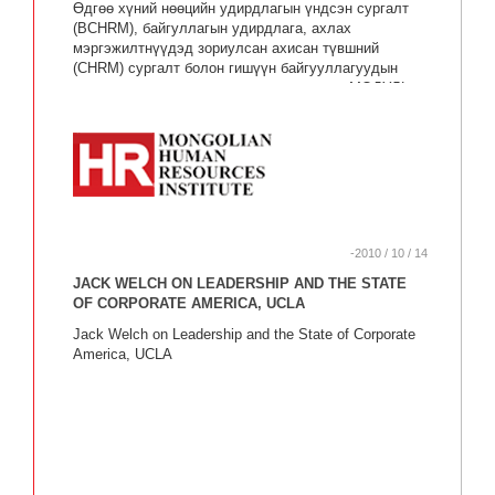
Өдгөө хүний нөөцийн удирдлагын үндсэн сургалт
(BCHRM), байгуллагын удирдлага, ахлах
мэргэжилтнүүдэд зориулсан ахисан түвшний
(CHRM) сургалт болон гишүүн байгууллагуудын
захиалга дээр үндэслэн боловсруулсан МОДУЛЬ –
ийн сургалтуудыг явуулж, хүний нөөцтэй холбоотой
асуудлуудад мэргэжлийн зөвлөгөө зөвлөмжийг өгч
байна.
-2010 / 10 / 14
JACK WELCH ON LEADERSHIP AND THE STATE
OF CORPORATE AMERICA, UCLA
Jack Welch on Leadership and the State of Corporate
America, UCLA