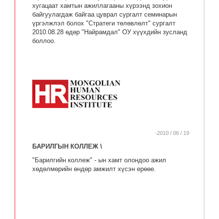
хугацаат хамтын ажиллагааны хүрээнд зохион
байгуулагдаж байгаа цуврал сургалт семинарын
үргэлжлэл болох "Стратеги төлөвлөлт" сургалт
2010.08.28 өдөр "Найрамдал" ОУ хүүхдийн зусланд
боллоо.
-2010 / 06 / 19
БАРИЛГЫН КОЛЛЕЖ \
"Барилгийн коллеж" - ын хамт олондоо ажил
хөдөлмөрийн өндөр амжилт хүсэн ерөөе.