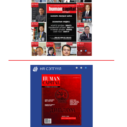
●
●
●
●
●
●
HR СЭТГҮҮЛ