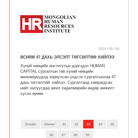
-2010 / 05 / 04
BCHRM 47 ДАХЬ ЭЛСЭЛТ ТӨГСӨЛТӨӨ ХИЙЛЭЭ
Хүний нөөцийн институтын дэргэдэх HUMAN
CAPITAL сургалтын төв хүний нөөцийн
менежерүүдэд зориулсан үндсэн сургалтынхаа 47
дахь төгсөлтийг хийлээ. Сургалтанд хамрагдсан
нийт залуусдаа ажил хөдөлмөрийн өндөр амжилт
хүсэн ерөөе.
Эхнийх
Өмнөх
81
82
83
84
85
86
87
88
89