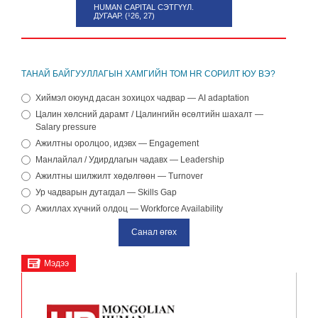
HUMAN CAPITAL СЭТГҮҮЛ.
ДУГААР. (¹26, 27)
ТАНАЙ БАЙГУУЛЛАГЫН ХАМГИЙН ТОМ HR СОРИЛТ ЮУ ВЭ?
Хиймэл оюунд дасан зохицох чадвар — AI adaptation
Цалин хөлсний дарамт / Цалингийн өсөлтийн шахалт —
Salary pressure
Ажилтны оролцоо, идэвх — Engagement
Манлайлал / Удирдлагын чадавх — Leadership
Ажилтны шилжилт хөдөлгөөн — Turnover
Ур чадварын дутагдал — Skills Gap
Ажиллах хүчний олдоц — Workforce Availability
Мэдээ