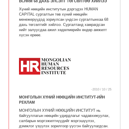
BCHRM 68 ДАХЬ ЭЛСЭЛТ ТӨГСӨЛТӨӨ ХИЙЛЭЭ
Хүний нөөцийн институтын дэргэдэх HUMAN
CAPITAL сургалтын төв хүний нөөцийн
менежерүүдэд зориулсан үндсэн сургалтынхаа 68
дахь төгсөлтийг хийлээ. Сургалтанд хамрагдсан
нийт залуусдаа ажил хөдөлмөрийн өндөр амжилт
хүсэн ерөөе.
-2010 / 10 / 25
МОНГОЛЫН ХҮНИЙ НӨӨЦИЙН ИНСТИТУТ-ИЙН
РЕКЛАМ
МОНГОЛЫН ХҮНИЙ НӨӨЦИЙН ИНСТИТУТ нь
байгууллагын нөөцийн удирдлагыг чадавхижуулах,
салбарын мэргэжилтнүүдийг мэргэшүүлэх,
дэмжлэг үзүүлэх зорилгоор үүсгэн байгуулагдсан.