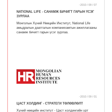
-2010 / 09 / 07
NATIONAL LIFE - САНАМЖ БИЧИГТ ГАРЫН ҮСЭГ
ЗУРЛАА
Монголын Хүний Нөөцийн Институт, National Life
амьдралын даатгалын компанихамтын ажиллагааны
санамж бичигт гарын үсэг зурлаа.
-2010 / 09 / 01
ЦАСТ ХОЛДИНГ - СТРАТЕГИ ТӨЛӨВЛӨЛТ
Хүний нөөцийн институт - Цаст холдингийн урт