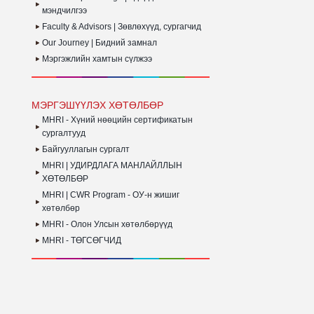
мэндчилгээ
Faculty & Advisors | Зөвлөхүүд, сургагчид
Our Journey | Бидний замнал
Мэргэжлийн хамтын сүлжээ
МЭРГЭШҮҮЛЭХ ХӨТӨЛБӨР
MHRI - Хүний нөөцийн сертификатын
сургалтууд
Байгууллагын сургалт
MHRI | УДИРДЛАГА МАНЛАЙЛЛЫН
ХӨТӨЛБӨР
MHRI | CWR Program - ОУ-н жишиг
хөтөлбөр
MHRI - Олон Улсын хөтөлбөрүүд
MHRI - ТӨГСӨГЧИД