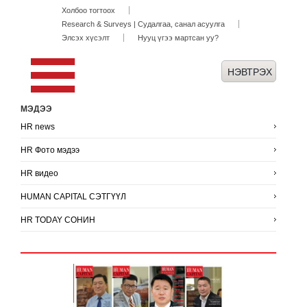
Холбоо тогтоох
Research & Surveys | Судалгаа, санал асуулга
Элсэх хүсэлт
Нууц үгээ мартсан уу?
МЭДЭЭ
HR news
HR Фото мэдээ
HR видео
HUMAN CAPITAL СЭТГҮҮЛ
HR TODAY СОНИН