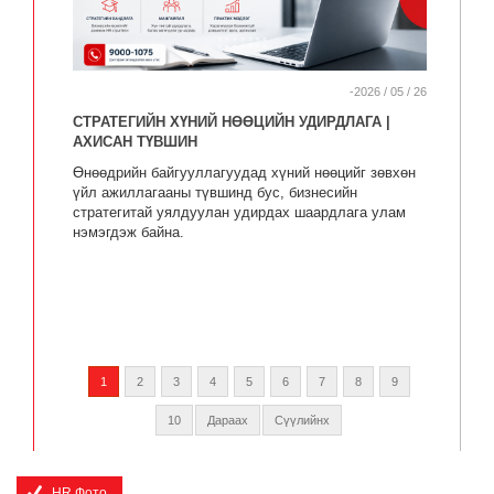
-2026 / 05 / 26
СТРАТЕГИЙН ХҮНИЙ НӨӨЦИЙН УДИРДЛАГА |
АХИСАН ТҮВШИН
Өнөөдрийн байгууллагуудад хүний нөөцийг зөвхөн
үйл ажиллагааны түвшинд бус, бизнесийн
стратегитай уялдуулан удирдах шаардлага улам
нэмэгдэж байна.
1
2
3
4
5
6
7
8
9
10
Дараах
Сүүлийнх
HR Фото