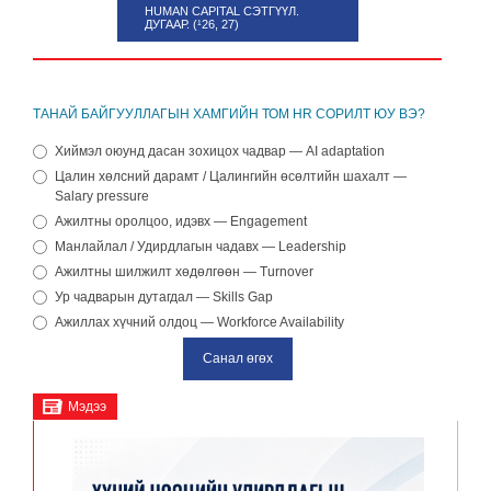
HUMAN CAPITAL СЭТГҮҮЛ.
ДУГААР. (¹26, 27)
ТАНАЙ БАЙГУУЛЛАГЫН ХАМГИЙН ТОМ HR СОРИЛТ ЮУ ВЭ?
Хиймэл оюунд дасан зохицох чадвар — AI adaptation
Цалин хөлсний дарамт / Цалингийн өсөлтийн шахалт —
Salary pressure
Ажилтны оролцоо, идэвх — Engagement
Манлайлал / Удирдлагын чадавх — Leadership
Ажилтны шилжилт хөдөлгөөн — Turnover
Ур чадварын дутагдал — Skills Gap
Ажиллах хүчний олдоц — Workforce Availability
Мэдээ