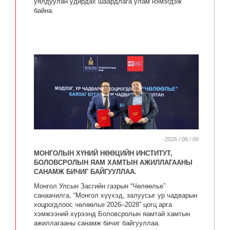
уялдуулан удирдах шаардлага улам нэмэгдэж
байна.
-2026 / 06 / 09
МОНГОЛЫН ХҮНИЙ НӨӨЦИЙН ИНСТИТУТ,
БОЛОВСРОЛЫН ЯАМ ХАМТЫН АЖИЛЛАГААНЫ
САНАМЖ БИЧИГ БАЙГУУЛЛАА.
Монгол Улсын Засгийн газрын “Чөлөөлье”
санаачилга, “Монгол хүүхэд, залуусыг ур чадварын
хоцрогдлоос чөлөөлье 2026–2028” цогц арга
хэмжээний хүрээнд Боловсролын яамтай хамтын
ажиллагааны санамж бичиг байгууллаа.