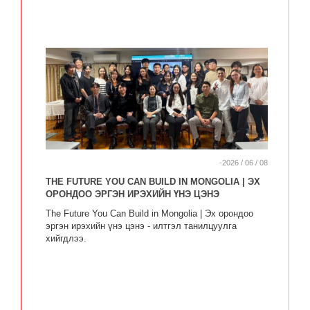
-2026 / 06 / 08
THE FUTURE YOU CAN BUILD IN MONGOLIA | ЭХ
ОРОНДОО ЭРГЭН ИРЭХИЙН ҮНЭ ЦЭНЭ
The Future You Can Build in Mongolia | Эх орондоо
эргэн ирэхийн үнэ цэнэ - илтгэл танилцуулга
хийгдлээ.