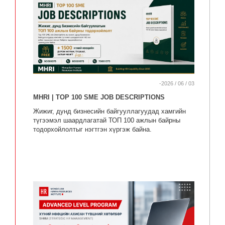
-2026 / 06 / 03
MHRI | TOP 100 SME JOB DESCRIPTIONS
Жижиг, дунд бизнесийн байгууллагуудад хамгийн
түгээмэл шаардлагатай ТОП 100 ажлын байрны
тодорхойлолтыг нэгтгэн хүргэж байна.