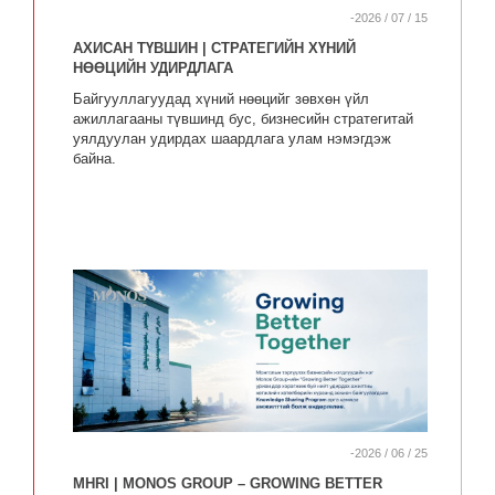
-2026 / 07 / 15
АХИСАН ТҮВШИН | СТРАТЕГИЙН ХҮНИЙ
НӨӨЦИЙН УДИРДЛАГА
Байгууллагуудад хүний нөөцийг зөвхөн үйл
ажиллагааны түвшинд бус, бизнесийн стратегитай
уялдуулан удирдах шаардлага улам нэмэгдэж
байна.
-2026 / 06 / 25
MHRI | MONOS GROUP – GROWING BETTER