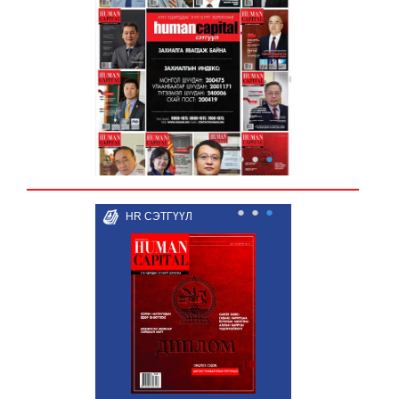
●
●
●
●
●
●
HR СЭТГҮҮЛ