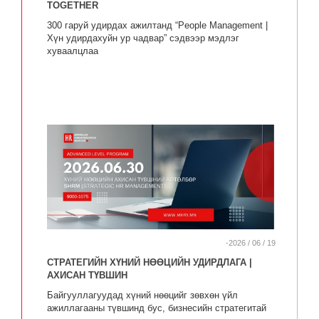
TOGETHER
300 гаруй удирдах ажилтанд “People Management |
Хүн удирдахуйн ур чадвар” сэдвээр мэдлэг
хуваалцлаа
-2026 / 06 / 19
СТРАТЕГИЙН ХҮНИЙ НӨӨЦИЙН УДИРДЛАГА |
АХИСАН ТҮВШИН
Байгууллагуудад хүний нөөцийг зөвхөн үйл
ажиллагааны түвшинд бус, бизнесийн стратегитай