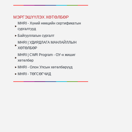
МЭРГЭШҮҮЛЭХ ХӨТӨЛБӨР
MHRI - Хүний нөөцийн сертификатын
сургалтууд
Байгууллагын сургалт
MHRI | УДИРДЛАГА МАНЛАЙЛЛЫН
ХӨТӨЛБӨР
MHRI | CWR Program - ОУ-н жишиг
хөтөлбөр
MHRI - Олон Улсын хөтөлбөрүүд
MHRI - ТӨГСӨГЧИД