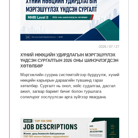
-2026 / 07 / 27
ХҮНИЙ НӨӨЦИЙН УДИРДЛАГЫН МЭРГЭШҮҮЛЭХ
ҮНДСЭН СУРГАЛТЫН 2026 ОНЫ ШИНЭЧЛЭГДСЭН
ХӨТӨЛБӨР
Мэргэжлийн сууриа системтэйгээр бүрдүүлж, хүний
нөөцийн карьерын дараагийн түвшинд гарах
хөтөлбөр. Сургалт нь онол, кейс судалгаа, дасгал
ажил, загвар баримт бичиг болон туршлага
солилцоог хослуулсан арга зүйгээр явагдана.