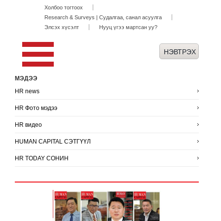
Холбоо тогтоох
Research & Surveys | Судалгаа, санал асуулга
Элсэх хүсэлт
Нууц үгээ мартсан уу?
МЭДЭЭ
HR news
HR Фото мэдээ
HR видео
HUMAN CAPITAL СЭТГҮҮЛ
HR TODAY СОНИН