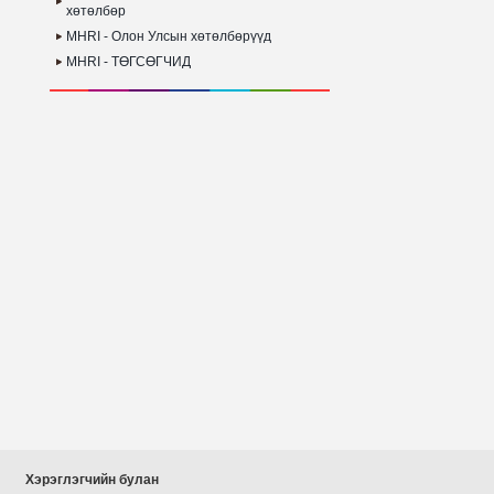
хөтөлбөр
MHRI - Олон Улсын хөтөлбөрүүд
MHRI - ТӨГСӨГЧИД
Хэрэглэгчийн булан