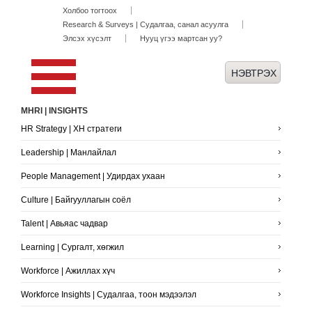
Холбоо тогтоох
Research & Surveys | Судалгаа, санал асуулга
Элсэх хүсэлт
Нууц үгээ мартсан уу?
MHRI | INSIGHTS
HR Strategy | ХН стратеги
Leadership | Манлайлал
People Management | Удирдах ухаан
Culture | Байгууллагын соёл
Talent | Авьяас чадвар
Learning | Сургалт, хөгжил
Workforce | Ажиллах хүч
Workforce Insights | Судалгаа, тоон мэдээлэл