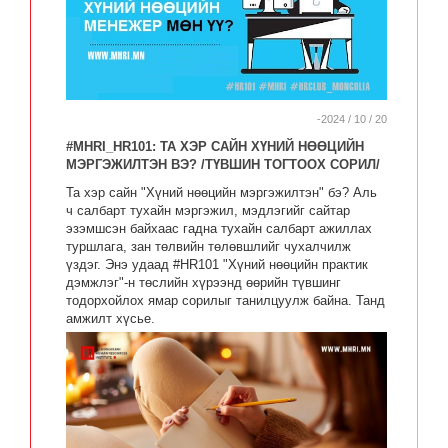
-2024 / 10 / 20
#MHRI_HR101: ТА ХЭР САЙН ХҮНИЙ НӨӨЦИЙН
МЭРГЭЖИЛТЭН ВЭ? /ТҮВШИН ТОГТООХ СОРИЛ/
Та хэр сайн "Хүний нөөцийн мэргэжилтэн" бэ? Аль
ч салбарт тухайн мэргэжил, мэдлэгийг сайтар
эзэмшсэн байхаас гадна тухайн салбарт ажиллах
туршлага, зан төлвийн төлөвшлийг чухалчилж
үздэг. Энэ удаад #HR101 "Хүний нөөцийн практик
дэмжлэг"-н төслийн хүрээнд өөрийн түвшинг
тодорхойлох ямар сорилыг танилцуулж байна. Танд
амжилт хүсье.