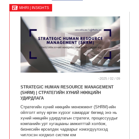
MHRI | INSIGHTS
-2025 / 02 / 09
STRATEGIC HUMAN RESOURCE MANAGEMENT
(SHRM) | СТРАТЕГИЙН ХҮНИЙ НӨӨЦИЙН
УДИРДЛАГА
Стратегийн хүний нөөцийн менежмент (SHRM)-ийн
ойлголт илүү өргөн хүрээг хамардаг бөгөөд энэ нь
хүний нөөцийн удирдлагын стратеги, процессуудыг
компанийн урт хугацааны амжилттай холбож,
бизнесийн өрсөлдөх чадварыг нэмэгдүүлэхэд
чиглэсэн нэгдмэл систем юм