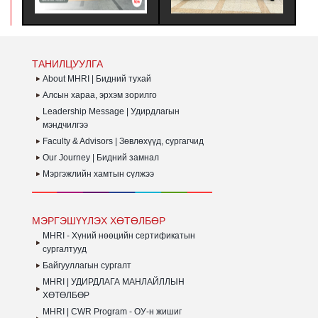
ЗОРИЛГООР ЗОХИОН
ТӨЛӨӨЛӨГЧӨӨР
Х
БАЙГУУЛДАГ АЯЛАЛ ЮМ.
ОРОЛЦОЖ, БНСУ-Н ААН
Б
БОЛОН ТӨР
Б
ЗАХИРГААНЫ
БАЙГУУЛЛАГЫН ҮЙЛ
ТАНИЛЦУУЛГА
АЖИЛЛАГААТАЙ
ТАНИЛЦАЖ ТУРШЛАГА
About MHRI | Бидний тухай
СУДЛАХ АЛБАН
Алсын хараа, эрхэм зорилго
ХӨТӨЛБӨР АМЖИЛТТАЙ
Leadership Message | Удирдлагын
ЗОХИОН
БАЙГУУЛАГДЛАА.
мэндчилгээ
Faculty & Advisors | Зөвлөхүүд, сургагчид
Our Journey | Бидний замнал
Мэргэжлийн хамтын сүлжээ
МЭРГЭШҮҮЛЭХ ХӨТӨЛБӨР
MHRI - Хүний нөөцийн сертификатын
сургалтууд
Байгууллагын сургалт
MHRI | УДИРДЛАГА МАНЛАЙЛЛЫН
ХӨТӨЛБӨР
MHRI | CWR Program - ОУ-н жишиг