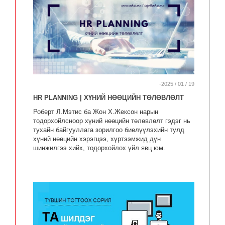
-2025 / 01 / 19
HR PLANNING | ХҮНИЙ НӨӨЦИЙН ТӨЛӨВЛӨЛТ
Роберт Л.Мэтис ба Жон Х.Жексон нарын
тодорхойлсноор хүний нөөцийн төлөвлөлт гэдэг нь
тухайн байгууллага зорилгоо биелүүлэхийн тулд
хүний нөөцийн хэрэгцээ, хүртээмжид дүн
шинжилгээ хийх, тодорхойлох үйл явц юм.