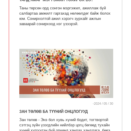
Таны төрсөн орд сонгон мэргэжил, ажиллаж буй
салбартаа амжилт гаргахад нөлөөлдөг байж болох
юм. Сонирхолтой ажил хэрэгч зурхайг ажлын
заваарай сонирхоод нэг үзээрэй.
-2024 / 05 / 30
ЗАН ТӨЛӨВ БА ТҮҮНИЙ ОНЦЛОГУУД
Зан төлөв - Энэ бол хувь хүний бодит, тогтвортой
сэтгэц зүйн үзэгдлийн нийлбэр цогц бөгөөд тухайн
хүний хүрээлэн буй орчинд хандах хандлага, биеэ