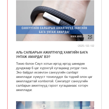
-2025 / 02 / 02
АЛЬ САЛБАРЫН АЖИЛТНУУД ХАМГИЙН БАГА
УНТАЖ АМАРДАГ ВЭ?
Токио болон Сөүл хотын иргэд иргэд шөнөдөө
дунджаар 6 цаг хүрэхгүй хугацаанд унтдаг гэнэ.
Энэ байдал ихэвчлэн санхүүгийн салбарт
ажилладаг хүмүүст тохиолддог ба тэдний олон цаг
ажилладагтай холбоотой. Сингапурт санхүүгийн
салбарын ажилтнууд гэрээт хугацаанаас хэтэрч
ажилладаг.