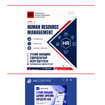
●
●
●
●
●
●
HR СЭТГҮҮЛ