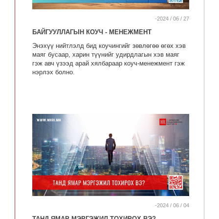
-2024 / 06 / 27
БАЙГУУЛЛАГЫН КОУЧ - МЕНЕЖМЕНТ
Энэхүү нийтлэлд бид коучингийг зөвлөгөө өгөх хэв
маяг бусаар, харин түүнийг удирдлагын хэв маяг
гэж авч үзээд арай хялбараар коуч-менежмент гэж
нэрлэх болно.
-2024 / 06 / 04
ТАНД ЯМАР МЭРГЭЖИЛ ТОХИРОХ ВЭ?