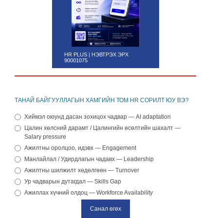
HR PLUS | НЭВТРЭХ ЭРХ
90001075
ТАНАЙ БАЙГУУЛЛАГЫН ХАМГИЙН ТОМ HR СОРИЛТ ЮУ ВЭ?
Хиймэл оюунд дасан зохицох чадвар — AI adaptation
Цалин хөлсний дарамт / Цалингийн өсөлтийн шахалт —
Salary pressure
Ажилтны оролцоо, идэвх — Engagement
Манлайлал / Удирдлагын чадавх — Leadership
Ажилтны шилжилт хөдөлгөөн — Turnover
Ур чадварын дутагдал — Skills Gap
Ажиллах хүчний олдоц — Workforce Availability