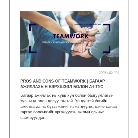
-2025 / 02 / 09
PROS AND CONS OF TEAMWORK | БАГААР
АЖИЛЛАХЫН БЭРХШЭЭЛ БОЛОН АЧ ТУС
Багаар ажиллах нь хувь хүн болон байгууллагын
түвшинд олон давуу талтай. Үр дүнтэй багийн
ажиллагаа нь бүтээмжийг нэмэгдүүлж, шинэ санаа
гаргах боломжийг өргөжүүлж, ажлын орчныг
сайжруулдаг.