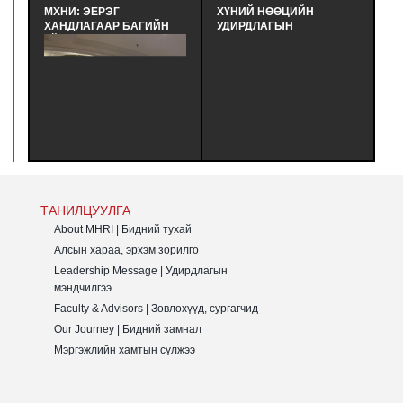
МХНИ: ЭЕРЭГ
ХҮНИЙ НӨӨЦИЙН
М
ХАНДЛАГААР БАГИЙН
УДИРДЛАГЫН
К
ҮЙЛ АЖИЛЛАГААГ
МЭРГЭШҮҮЛЭХ ҮНДСЭН
Т
САЙЖРУУЛАХ НЬ |
СУРГАЛТЫН
G
ХАРИЛЦАА ХАНДЛАГЫН
СУРАЛЦАГЧИД
(
БАГЦ СУРГАЛТ - ЭЕРЭГ
ХӨТӨЛБӨРИЙН ТӨГСӨЛТ
О
ХАНДЛАГААР БАГИЙН
БОЛЛОО. - ХҮНИЙ
Х
ҮЙЛ АЖИЛЛАГААГ
НӨӨЦИЙН УДИРДЛАГЫН
И
САЙЖРУУЛАХ НЬ |
МЭРГЭШҮҮЛЭХ
Б
ХАРИЛЦАА ХАНДЛАГЫН
(MHRI/LEVEL-B) ТҮВШНИЙ
А
БАГЦ СУРГАЛТ ЗОХИОН
ҮНДСЭН СУРГАЛТЫН
БН
БАЙГУУЛАГДЛАА.
СУРАЛЦАГЧИД
У
ХӨТӨЛБӨРӨӨ БҮРЭН
З
ДҮҮРГЭЖ
Б
ТАНИЛЦУУЛГА
СЕРТИФИКАТАА ГАРДАН
G
АВЛАА.
(
About MHRI | Бидний тухай
О
Алсын хараа, эрхэм зорилго
Leadership Message | Удирдлагын
мэндчилгээ
Faculty & Advisors | Зөвлөхүүд, сургагчид
Our Journey | Бидний замнал
Мэргэжлийн хамтын сүлжээ