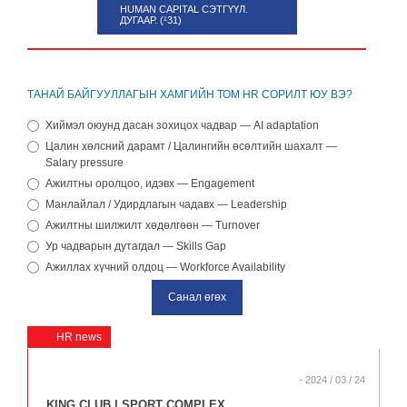
HUMAN CAPITAL СЭТГҮҮЛ.
ДУГААР. (¹31)
ТАНАЙ БАЙГУУЛЛАГЫН ХАМГИЙН ТОМ HR СОРИЛТ ЮУ ВЭ?
Хиймэл оюунд дасан зохицох чадвар — AI adaptation
Цалин хөлсний дарамт / Цалингийн өсөлтийн шахалт —
Salary pressure
Ажилтны оролцоо, идэвх — Engagement
Манлайлал / Удирдлагын чадавх — Leadership
Ажилтны шилжилт хөдөлгөөн — Turnover
Ур чадварын дутагдал — Skills Gap
Ажиллах хүчний олдоц — Workforce Availability
HR news
- 2024 / 03 / 24
KING CLUB | SPORT COMPLEX