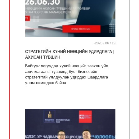
-2026 / 06 / 19
СТРАТЕГИЙН ХҮНИЙ НӨӨЦИЙН УДИРДЛАГА |
АХИСАН ТҮВШИН
Байгууллагуудад хүний нөөцийг зөвхөн үйл
ажиллагааны түвшинд бус, бизнесийн
стратегитай уялдуулан удирдах шаардлага
улам нэмэгдэж байна.