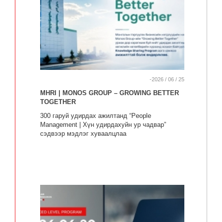
-2026 / 06 / 25
MHRI | MONOS GROUP – GROWING BETTER
TOGETHER
300 гаруй удирдах ажилтанд “People
Management | Хүн удирдахуйн ур чадвар”
сэдвээр мэдлэг хуваалцлаа