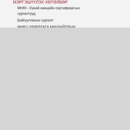
МЭРГЭШҮҮЛЭХ ХӨТӨЛБӨР
MHRI - Хүний нөөцийн сертификатын
сургалтууд
Байгууллагын сургалт
MHRI | УДИРДЛАГА МАНЛАЙЛЛЫН
ХӨТӨЛБӨР
MHRI | CWR Program - ОУ-н жишиг
хөтөлбөр
MHRI - Олон Улсын хөтөлбөрүүд
MHRI - ТӨГСӨГЧИД