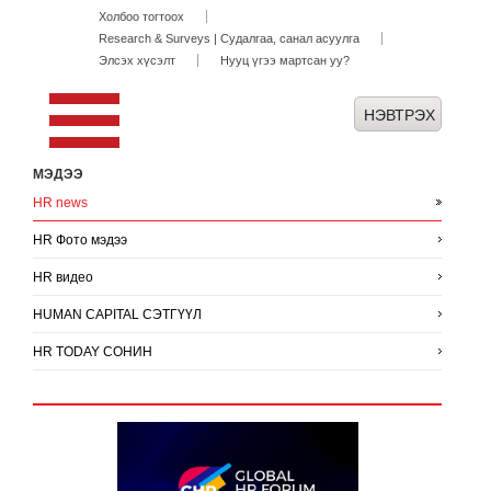
Холбоо тогтоох
Research & Surveys | Судалгаа, санал асуулга
Элсэх хүсэлт
Нууц үгээ мартсан уу?
МЭДЭЭ
HR news
HR Фото мэдээ
HR видео
HUMAN CAPITAL СЭТГҮҮЛ
HR TODAY СОНИН