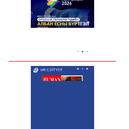
●
●
●
●
●
●
HR СЭТГҮҮЛ