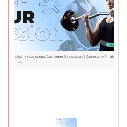
Sport complex -н хамт олонд Хамт олон ба хамтрагч | Харилцагчийн үйлчилгээ
он байгууллаа.