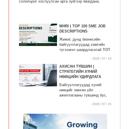
солилцоог хослуулсан арга зүйгээр явагдана.
MHRI | TOP 100 SME JOB
DESCRIPTIONS
Жижиг, дунд бизнесийн
байгууллагуудад хамгийн
түгээмэл шаардлагатай ТОП
100 ажлын байрны
- 2026 / 07 / 15
тодорхойлолтыг нэгтгэн
хүргэж байна.
АХИСАН ТҮВШИН |
СТРАТЕГИЙН ХҮНИЙ
НӨӨЦИЙН УДИРДЛАГА
Байгууллагуудад хүний
нөөцийг зөвхөн үйл
ажиллагааны түвшинд бус,
бизнесийн стратегитай
- 2026 / 07 / 15
уялдуулан удирдах
шаардлага улам нэмэгдэж
байна.