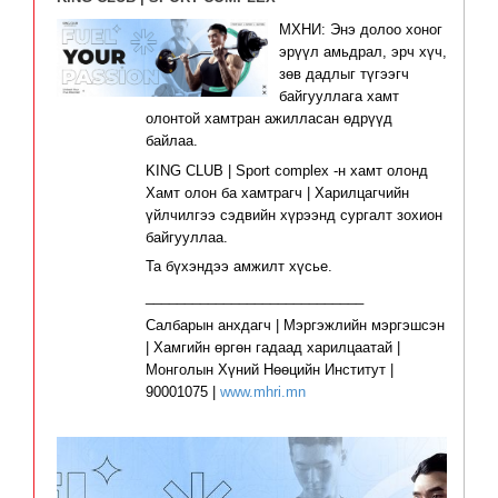
МХНИ: Энэ долоо хоног
эрүүл амьдрал, эрч хүч,
зөв дадлыг түгээгч
байгууллага хамт
олонтой хамтран ажилласан өдрүүд
байлаа.
KING CLUB | Sport complex -н хамт олонд
Хамт олон ба хамтрагч | Харилцагчийн
үйлчилгээ сэдвийн хүрээнд сургалт зохион
байгууллаа.
Та бүхэндээ амжилт хүсье.
____________________________
Салбарын анхдагч | Мэргэжлийн мэргэшсэн
| Хамгийн өргөн гадаад харилцаатай |
Монголын Хүний Нөөцийн Институт |
90001075 |
www.mhri.mn