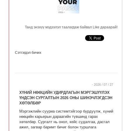
Танд энэхүү мэдээлэл таалагдаж байвал Like дараарай!
Сэтгэгдэл бичих
- 2026 / 07 / 27
ХҮНИЙ НӨӨЦИЙН УДИРДЛАГЫН МЭРГЭШҮҮЛЭХ
ҮНДСЭН СУРГАЛТЫН 2026 ОНЫ ШИНЭЧЛЭГДСЭН
ХӨТӨЛБӨР
Мэргэжлийн сууриа системтэйгээр бүрдүүлж, хүний
нөөцийн карьерын дараагийн түвшинд гарах
хөтөлбөр. Сургалт нь онол, кейс судалгаа, дасгал
ажил, загвар баримт бичиг болон туршлага