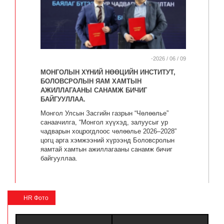
-2026 / 06 / 09
МОНГОЛЫН ХҮНИЙ НӨӨЦИЙН ИНСТИТУТ,
БОЛОВСРОЛЫН ЯАМ ХАМТЫН
АЖИЛЛАГААНЫ САНАМЖ БИЧИГ
БАЙГУУЛЛАА.
Монгол Улсын Засгийн газрын “Чөлөөлье”
санаачилга, “Монгол хүүхэд, залуусыг ур
чадварын хоцрогдлоос чөлөөлье 2026–2028”
цогц арга хэмжээний хүрээнд Боловсролын
яамтай хамтын ажиллагааны санамж бичиг
байгууллаа.
HR Фото