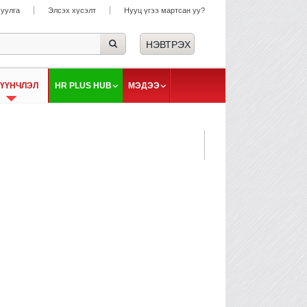
суулга
Элсэх хүсэлт
Нууц үгээ мартсан уу?
ҮҮНЧЛЭЛ
HR PLUS HUB
МЭДЭЭ