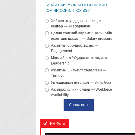
ТАНАЙ БАЙГУУЛЛАГЫН ХАМГИЙН
ТОМ HR СОРИЛТ ЮУ ВЭ?
Хиймэл оюунд дасан зохицох
чадвар — AI adaptation
Цалин хөлсний дарамт / Цалингийн
өсөлтийн шахалт — Salary pressure
Ажилтны оролцоо, идэвх —
Engagement
Манлайлал / Удирдлагын чадавх —
Leadership
Ажилтны шилжилт хөдөлгөөн —
Turnover
Ур чадварын дутагдал — Skills Gap
Ажиллах хүчний олдоц — Workforce
Availability
HR Фото