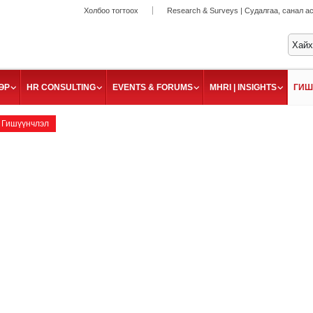
Холбоо тогтоох
Research & Surveys | Судалгаа, санал а
ӨР
HR CONSULTING
EVENTS & FORUMS
MHRI | INSIGHTS
ГИШ
Гишүүнчлэл