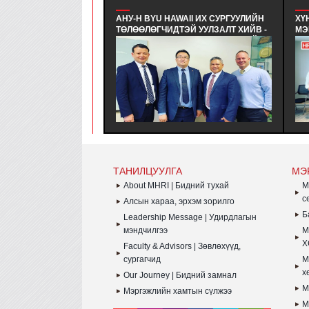
АНУ-Н BYU HAWAII ИХ СУРГУУЛИЙН
ХҮ
ТӨЛӨӨЛӨГЧИДТЭЙ УУЛЗАЛТ ХИЙВ -
МЭ
АНУ-Н BYU HAWAII ИХ СУРГУУЛИЙН
СУ
ЭЛСЭЛТ БА ТӨГСӨЛТИЙН ДАРААХ
НӨ
КАРЬЕР, ХАМТЫН АЖИЛЛАГАА
МЭ
ХАРИУЦСАН ТӨЛӨӨЛӨГЧИДТЭЙ
СУ
УУЛЗАЛТ ХИЙВ
ЭЛ
ХӨ
ДҮ
ТАНИЛЦУУЛГА
МЭ
About MHRI | Бидний тухай
M
с
Алсын хараа, эрхэм зорилго
Б
Leadership Message | Удирдлагын
мэндчилгээ
M
Х
Faculty & Advisors | Зөвлөхүүд,
сургагчид
M
х
Our Journey | Бидний замнал
M
Мэргэжлийн хамтын сүлжээ
M