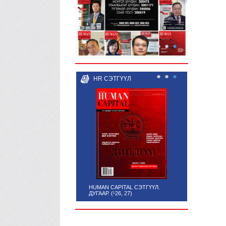
●
●
●
●
●
●
HR СЭТГҮҮЛ
HUMAN CAPITAL СЭТГҮҮЛ.
ДУГААР. (¹26, 27)