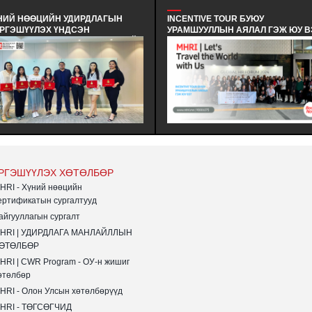
НИЙ НӨӨЦИЙН УДИРДЛАГЫН
INCENTIVE TOUR БУЮУ
РГЭШҮҮЛЭХ ҮНДСЭН
УРАМШУУЛЛЫН АЯЛАЛ ГЭЖ ЮУ В
РГАЛТЫН ТӨГСӨЛТ #380 - ХҮНИЙ
- INCENTIVE TOUR ГЭДЭГ НЬ
ӨЦИЙН УДИРДЛАГЫН
АЖИЛЧИД, БИЗНЕС ТҮНШҮҮД
РГЭШҮҮЛЭХ ҮНДСЭН
ЭСВЭЛ ҮЙЛЧЛҮҮЛЭГЧДЭД УРАМ
РГАЛТЫН MHRI LEVEL-B #380
ЗОРИГ ӨГӨХ, ТЭДНИЙ
СЭЛТИЙН СУРАЛЦАГЧИД
ГҮЙЦЭТГЭЛИЙГ ҮНЭЛЭХ
ТӨЛБӨРӨӨ АМЖИЛТТАЙ
ЗОРИЛГООР ЗОХИОН БАЙГУУЛДА
ҮРГЭЛЭЭ.
АЯЛАЛ ЮМ.
РГЭШҮҮЛЭХ ХӨТӨЛБӨР
HRI - Хүний нөөцийн
ертификатын сургалтууд
айгууллагын сургалт
HRI | УДИРДЛАГА МАНЛАЙЛЛЫН
ӨТӨЛБӨР
HRI | CWR Program - ОУ-н жишиг
өтөлбөр
HRI - Олон Улсын хөтөлбөрүүд
HRI - ТӨГСӨГЧИД