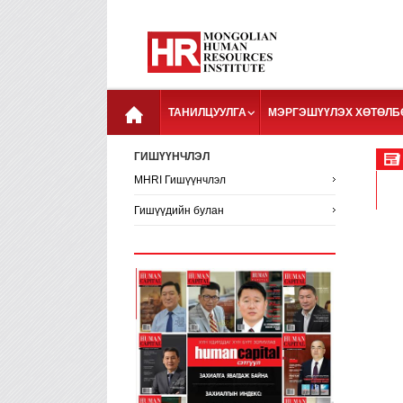
ТАНИЛЦУУЛГА
МЭРГЭШҮҮЛЭХ ХӨТӨЛБ
ГИШҮҮНЧЛЭЛ
MHRI Гишүүнчлэл
Гишүүдийн булан