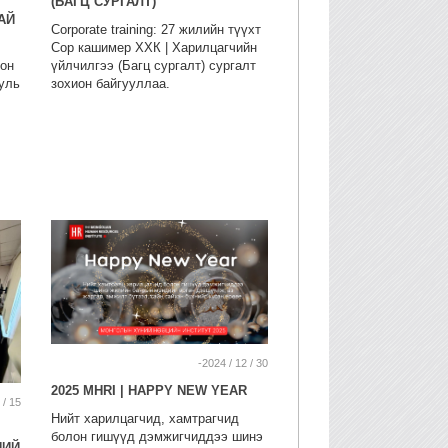
(БАГЦ СУРГАЛТ)
АЙ
Corporate training: 27 жилийн түүхт
Сор кашимер ХХК | Харилцагчийн
он
үйлчилгээ (Багц сургалт) сургалт
уль
зохион байгууллаа.
-2024 / 12 / 30
2025 MHRI | HAPPY NEW YEAR
 / 15
Нийт харилцагчид, хамтрагчид
болон гишүүд дэмжигчиддээ шинэ
НИЙ