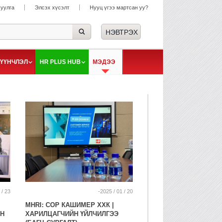
суулга
Элсэх хүсэлт
Нууц үгээ мартсан уу?
ҮҮНЧЛЭЛ
HR PLUS HUB
МЭДЭЭ
 / 23
-2025 / 01 / 20
MHRI: СОР КАШИМЕР ХХК |
Н
ХАРИЛЦАГЧИЙН ҮЙЛЧИЛГЭЭ