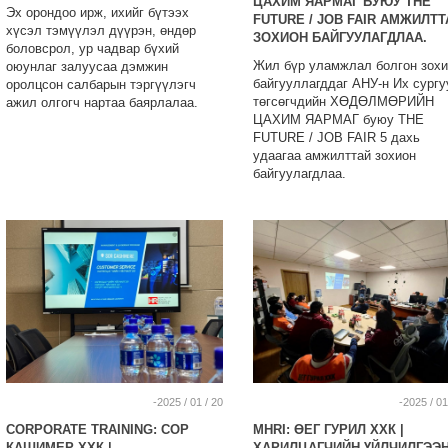
ЦАХИМ ЯАРМАГ БУЮУ THE
Эх орондоо ирж, ихийг бүтээх
FUTURE / JOB FAIR АМЖИЛТТ
хүсэл тэмүүлэл дүүрэн, өндөр
ЗОХИОН БАЙГУУЛАГДЛАА.
боловсрол, ур чадвар бүхий
Жил бүр уламжлал болгон зохи
оюунлаг залуусаа дэмжин
байгууллагддаг АНУ-н Их сургу
оролцсон салбарын тэргүүлэгч
төгсөгчдийн ХӨДӨЛМӨРИЙН
ажил олгогч нартаа баярлалаа.
ЦАХИМ ЯАРМАГ буюу THE
FUTURE / JOB FAIR 5 дахь
удаагаа амжилттай зохион
байгуулагдлаа.
-2025 / 01 / 20
-2025 / 01
CORPORATE TRAINING: СОР
MHRI: ӨЕГ ГУРИЛ ХХК |
КАШИМЕР ХХК |
ХАРИЛЦАГЧИЙН ҮЙЛЧИЛГЭЭ