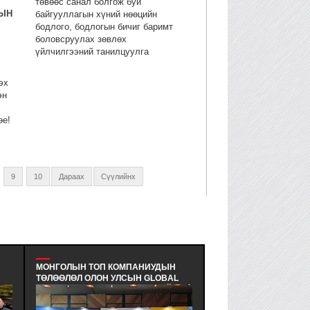
төвөөс санал болгож буй
ЫН
байгууллагын хүний нөөцийн
бодлого, бодлогын бичиг баримт
боловсруулах зөвлөх
үйлчилгээний танилцуулга
эх
эн
өе!
9
10
Дараах
Сүүлийнх
МОНГОЛЫН ТОП КОМПАНИУДЫН
MULTIPACK LLC - УДИ
ТӨЛӨӨЛӨЛ ОЛОН УЛСЫН GLOBAL
МАНАЙЛЛЫН БАГЦ СУ
HR FORUM (GHRF)-Д АМЖИЛТАЙ
СЕМИНАР ЗОХИОН БА
 -
ОРОЛЦЛОО. - МОНГОЛЫН ХҮНИЙ
ЭКОЛОГИД ЭЭЛТЭЙ, 