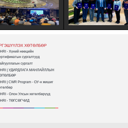
ГИЙН ҮЙЛ АЖИЛЛАГААГ
ХҮНИЙ НӨӨЦИЙН УДИРДЛАГЫН
ЙЖРУУЛАХ НЬ | ХАРИЛЦАА
МЭРГЭШҮҮЛЭХ (MHRI/LEVEL-B)
НДЛАГЫН БАГЦ СУРГАЛТ
ТҮВШНИЙ ҮНДСЭН СУРГАЛТЫН
ХИОН БАЙГУУЛАГДЛАА.
СУРАЛЦАГЧИД ХӨТӨЛБӨРӨӨ БҮР
ДҮҮРГЭЖ СЕРТИФИКАТАА ГАРДА
АВЛАА.
РГЭШҮҮЛЭХ ХӨТӨЛБӨР
HRI - Хүний нөөцийн
ертификатын сургалтууд
айгууллагын сургалт
HRI | УДИРДЛАГА МАНЛАЙЛЛЫН
ӨТӨЛБӨР
HRI | CWR Program - ОУ-н жишиг
өтөлбөр
HRI - Олон Улсын хөтөлбөрүүд
HRI - ТӨГСӨГЧИД