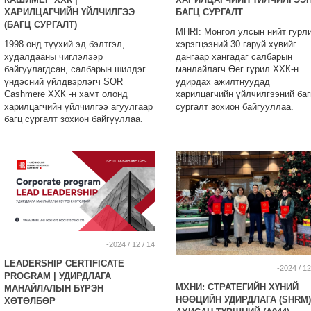
ХАРИЛЦАГЧИЙН ҮЙЛЧИЛГЭЭ
БАГЦ СУРГАЛТ
(БАГЦ СУРГАЛТ)
MHRI: Монгол улсын нийт гурл
1998 онд түүхий эд бэлтгэл,
хэрэгцээний 30 гаруй хувийг
худалдааны чиглэлээр
дангаар хангадаг салбарын
байгуулагдсан, салбарын шилдэг
манлайлагч Өег гурил ХХК-н
үндэсний үйлдвэрлэгч SOR
удирдах ажилтнуудад
Cashmere ХХК -н хамт олонд
харилцагчийн үйлчилгээний баг
харилцагчийн үйлчилгээ агуулгаар
сургалт зохион байгууллаа.
багц сургалт зохион байгууллаа.
-2024 / 12 / 14
LEADERSHIP CERTIFICATE
-2024 / 12
PROGRAM | УДИРДЛАГА
МХНИ: СТРАТЕГИЙН ХҮНИЙ
МАНАЙЛАЛЫН БҮРЭН
НӨӨЦИЙН УДИРДЛАГА (SHRM) 
ХӨТӨЛБӨР