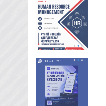
●
●
●
●
●
●
HR СЭТГҮҮЛ