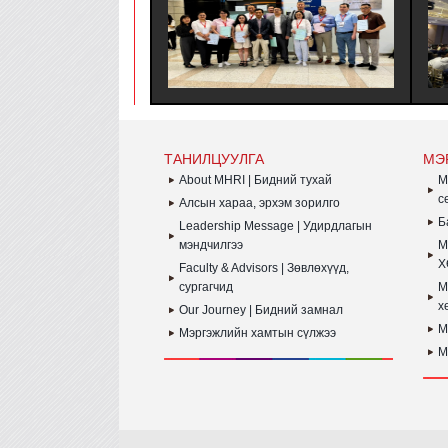
ЗӨВЛӨЛИЙН МЭРГЭШҮҮЛЭХ ТУСГАЙ
БА
ХӨТӨЛБӨРТ ЗОЧИН ТӨЛӨӨЛӨГЧӨӨР
СА
ОРОЛЦОЖ, БНСУ-Н ААН БОЛОН ТӨР
ХА
ЗАХИРГААНЫ БАЙГУУЛЛАГЫН ҮЙЛ
ЗО
АЖИЛЛАГААТАЙ ТАНИЛЦАЖ
ТУРШЛАГА СУДЛАХ АЛБАН
ХӨТӨЛБӨР АМЖИЛТТАЙ ЗОХИОН
БАЙГУУЛАГДЛАА.
ТАНИЛЦУУЛГА
МЭ
About MHRI | Бидний тухай
M
с
Алсын хараа, эрхэм зорилго
Б
Leadership Message | Удирдлагын
мэндчилгээ
M
Х
Faculty & Advisors | Зөвлөхүүд,
сургагчид
M
х
Our Journey | Бидний замнал
M
Мэргэжлийн хамтын сүлжээ
M