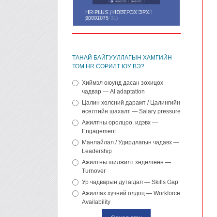
HUMAN CAPITAL СЭТГҮҮЛ.
ДУГААР. (¹31)
ТАНАЙ БАЙГУУЛЛАГЫН ХАМГИЙН
ТОМ HR СОРИЛТ ЮУ ВЭ?
Хиймэл оюунд дасан зохицох
чадвар — AI adaptation
Цалин хөлсний дарамт / Цалингийн
өсөлтийн шахалт — Salary pressure
Ажилтны оролцоо, идэвх —
Engagement
Манлайлал / Удирдлагын чадавх —
Leadership
Ажилтны шилжилт хөдөлгөөн —
Turnover
Ур чадварын дутагдал — Skills Gap
Ажиллах хүчний олдоц — Workforce
Availability