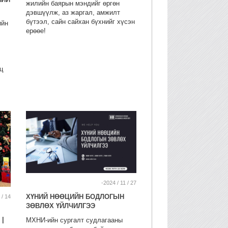
жилийн баярын мэндийг өргөн
дэвшүүлж, аз жаргал, амжилт
бүтээл, сайн сайхан бүхнийг хүсэн
ийн
ерөөе!
ц
-2024 / 11 / 27
ХҮНИЙ НӨӨЦИЙН БОДЛОГЫН
 / 14
ЗӨВЛӨХ ҮЙЛЧИЛГЭЭ
|
МХНИ-ийн сургалт судлагааны