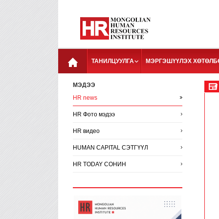
ТАНИЛЦУУЛГА
МЭРГЭШҮҮЛЭХ ХӨТӨЛБ
МЭДЭЭ
HR news
HR Фото мэдээ
HR видео
HUMAN CAPITAL СЭТГҮҮЛ
HR TODAY СОНИН