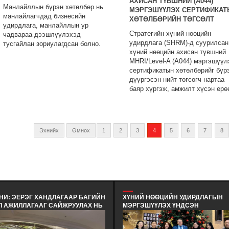
АХИСАН ТҮВШНИЙ (A044)
Манлайллын бүрэн хөтөлбөр нь
МЭРГЭШҮҮЛЭХ СЕРТИФИКАТ
манлайлагчдад бизнесийн
ХӨТӨЛБӨРИЙН ТӨГСӨЛТ
удирдлага, манлайллын ур
Стратегийн хүний нөөцийн
чадвараа дээшлүүлэхэд
удирдлага (SHRM)-д суурилсан
тусгайлан зориулагдсан болно.
хүний нөөцийн ахисан түвшний
MHRI/Level-A (A044) мэргэшүүл
сертификатын хөтөлбөрийг бүр
дүүргэсэн нийт төгсөгч нартаа
баяр хүргэж, амжилт хүсэн ерө
Эхнийх
Өмнөх
1
2
3
4
5
6
7
8
НИ: ЭЕРЭГ ХАНДЛАГААР БАГИЙН
ХҮНИЙ НӨӨЦИЙН УДИРДЛАГЫН
Л АЖИЛЛАГААГ САЙЖРУУЛАХ НЬ
МЭРГЭШҮҮЛЭХ ҮНДСЭН
ХАРИЛЦАА ХАНДЛАГЫН БАГЦ
СУРГАЛТЫН СУРАЛЦАГЧИД
РГАЛТ - ЭЕРЭГ ХАНДЛАГААР
ХӨТӨЛБӨРИЙН ТӨГСӨЛТ БОЛЛОО.