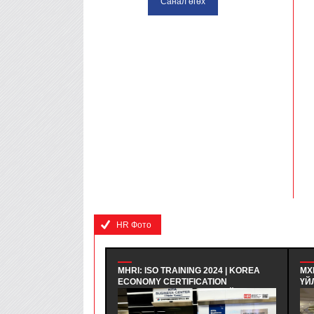
HR Фото
MHRI: ISO TRAINING 2024 | KOREA
МХ
ECONOMY CERTIFICATION
ҮЙ
REGISTRAR - БНСУ-Н ЭДИЙН
| 
ЗАСГИЙН ГЭРЧИЛГЭЭЖҮҮЛЭХ
СУ