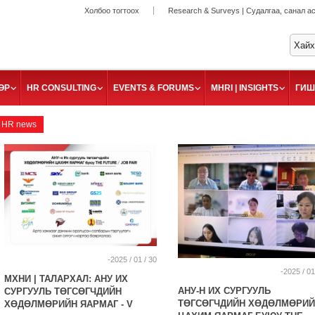
Холбоо тогтоох
Research & Surveys | Судалгаа, санал а
ӨР
HR CONSULTING
EVENTS & FORUMS
MHRI | INSIGHTS
ГИШ
HR news
-2025 / 01 / 30
-2025 / 01
МХНИ | ТАЛАРХАЛ: АНУ ИХ
АНУ-Н ИХ СУРГУУЛЬ
СУРГУУЛЬ ТӨГСӨГЧДИЙН
ТӨГСӨГЧДИЙН ХӨДӨЛМӨРИЙ
ХӨДӨЛМӨРИЙН ЯАРМАГ - V