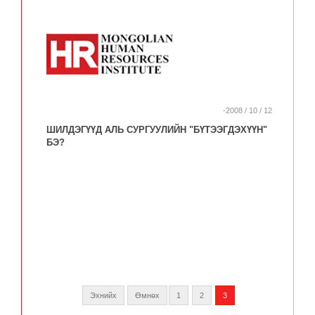
-2008 / 10 / 12
ШИЛДЭГҮҮД АЛЬ СУРГУУЛИЙН "БҮТЭЭГДЭХҮҮН"
БЭ?
Эхнийх
Өмнөх
1
2
3