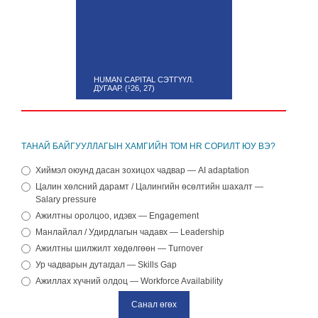
HUMAN CAPITAL СЭТГҮҮЛ.
ДУГААР. (¹26, 27)
ТАНАЙ БАЙГУУЛЛАГЫН ХАМГИЙН ТОМ HR СОРИЛТ ЮУ ВЭ?
Хиймэл оюунд дасан зохицох чадвар — AI adaptation
Цалин хөлсний дарамт / Цалингийн өсөлтийн шахалт —
Salary pressure
Ажилтны оролцоо, идэвх — Engagement
Манлайлал / Удирдлагын чадавх — Leadership
Ажилтны шилжилт хөдөлгөөн — Turnover
Ур чадварын дутагдал — Skills Gap
Ажиллах хүчний олдоц — Workforce Availability