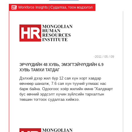
Workforce Insights | Судалгаа, тоон мэдээлэл
-2011 / 05 / 09
ЭРЧҮҮДИЙН 48 ХУВЬ, ЭМЭГТЭЙЧҮҮДИЙН 6.9
ХУВЬ ТАМХИ ТАТДАГ
Дэлхий дээр жил бүр 12 сая хүн хорт хавдар
өвчнөөр шаналж, 7.6 сая хүн түүний улмаас нас
барж байна. Одоогоос хоёр жилийн өмнө “Халдварт
бус өвчний эрдсэлт хүчин зүйлсийн тархалтын
төвшин тогтоох судалгаа хийжээ.