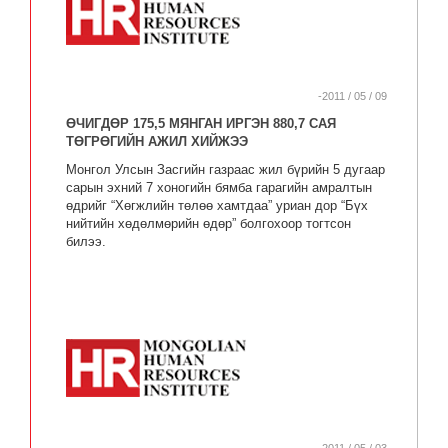
-2011 / 05 / 09
ӨЧИГДӨР 175,5 МЯНГАН ИРГЭН 880,7 САЯ
ТӨГРӨГИЙН АЖИЛ ХИЙЖЭЭ
Монгол Улсын Засгийн газраас жил бүрийн 5 дугаар
сарын эхний 7 хоногийн бямба гарагийн амралтын
өдрийг “Хөгжлийн төлөө хамтдаа” уриан дор “Бүх
нийтийн хөдөлмөрийн өдөр” болгохоор тогтсон
билээ.