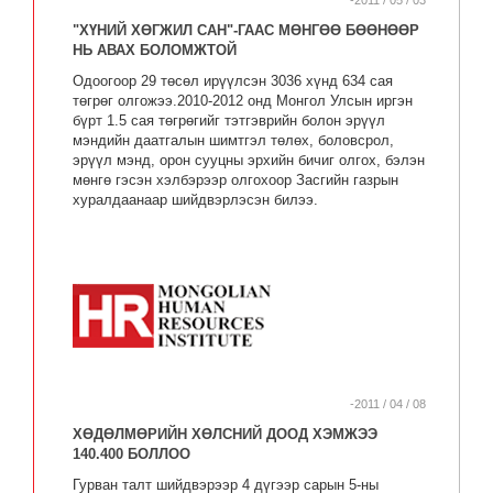
-2011 / 05 / 03
"ХҮНИЙ ХӨГЖИЛ САН"-ГААС МӨНГӨӨ БӨӨНӨӨР
НЬ АВАХ БОЛОМЖТОЙ
Одоогоор 29 төсөл ирүүлсэн 3036 хүнд 634 сая
төгрөг олгожээ.2010-2012 онд Монгол Улсын иргэн
бүрт 1.5 сая төгрөгийг тэтгэврийн болон эрүүл
мэндийн даатгалын шимтгэл төлөх, боловсрол,
эрүүл мэнд, орон сууцны эрхийн бичиг олгох, бэлэн
мөнгө гэсэн хэлбэрээр олгохоор Засгийн газрын
хуралдаанаар шийдвэрлэсэн билээ.
-2011 / 04 / 08
ХӨДӨЛМӨРИЙН ХӨЛСНИЙ ДООД ХЭМЖЭЭ
140.400 БОЛЛОО
Гурван талт шийдвэрээр 4 дүгээр сарын 5-ны