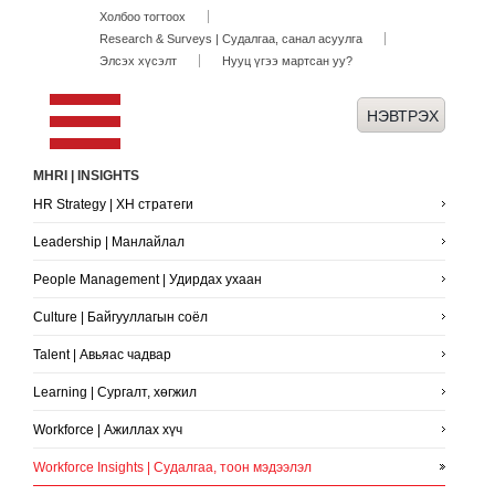
Холбоо тогтоох
Research & Surveys | Судалгаа, санал асуулга
Элсэх хүсэлт
Нууц үгээ мартсан уу?
MHRI | INSIGHTS
HR Strategy | ХН стратеги
Leadership | Манлайлал
People Management | Удирдах ухаан
Culture | Байгууллагын соёл
Talent | Авьяас чадвар
Learning | Сургалт, хөгжил
Workforce | Ажиллах хүч
Workforce Insights | Судалгаа, тоон мэдээлэл