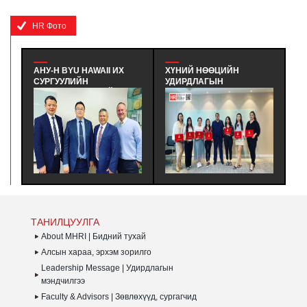
HR Фото
АНУ-Н BYU HAWAII ИХ
ХҮНИЙ НӨӨЦИЙН
IN
СУРГУУЛИЙН
УДИРДЛАГЫН
У
ТӨЛӨӨЛӨГЧИДТЭЙ
МЭРГЭШҮҮЛЭХ ҮНДСЭН
ГЭ
УУЛЗАЛТ ХИЙВ - АНУ-Н
СУРГАЛТЫН ТӨГСӨЛТ
T
BYU HAWAII ИХ
#380 - ХҮНИЙ НӨӨЦИЙН
А
СУРГУУЛИЙН ЭЛСЭЛТ БА
УДИРДЛАГЫН
Т
ТӨГСӨЛТИЙН ДАРААХ
МЭРГЭШҮҮЛЭХ ҮНДСЭН
Ү
КАРЬЕР, ХАМТЫН
СУРГАЛТЫН MHRI LEVEL-
ЗО
АЖИЛЛАГАА ХАРИУЦСАН
B #380 ЭЛСЭЛТИЙН
Г
ТӨЛӨӨЛӨГЧИДТЭЙ
СУРАЛЦАГЧИД
З
УУЛЗАЛТ ХИЙВ
ХӨТӨЛБӨРӨӨ
Б
АМЖИЛТТАЙ ДҮҮРГЭЛЭЭ.
ТАНИЛЦУУЛГА
About MHRI | Бидний тухай
Алсын хараа, эрхэм зорилго
Leadership Message | Удирдлагын
мэндчилгээ
Faculty & Advisors | Зөвлөхүүд, сургагчид