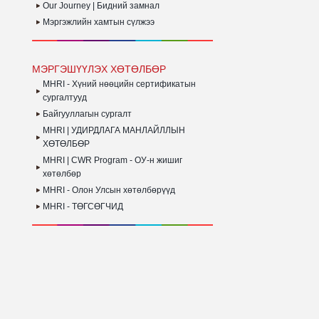
Our Journey | Бидний замнал
Мэргэжлийн хамтын сүлжээ
МЭРГЭШҮҮЛЭХ ХӨТӨЛБӨР
MHRI - Хүний нөөцийн сертификатын
сургалтууд
Байгууллагын сургалт
MHRI | УДИРДЛАГА МАНЛАЙЛЛЫН
ХӨТӨЛБӨР
MHRI | CWR Program - ОУ-н жишиг
хөтөлбөр
MHRI - Олон Улсын хөтөлбөрүүд
MHRI - ТӨГСӨГЧИД