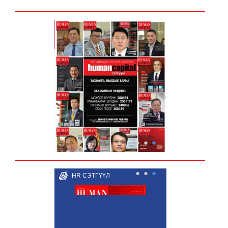
●
●
●
●
●
●
HR СЭТГҮҮЛ