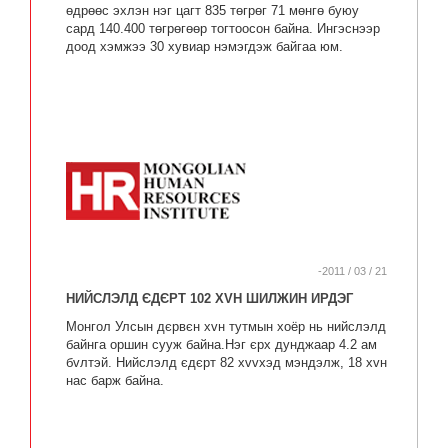
өдрөөс эхлэн нэг цагт 835 төгрөг 71 мөнгө буюу
сард 140.400 төгрөгөөр тогтоосон байна. Ингэснээр
доод хэмжээ 30 хувиар нэмэгдэж байгаа юм.
-2011 / 03 / 21
НИЙСЛЭЛД ЄДЄРТ 102 ХVН ШИЛЖИН ИРДЭГ
Монгол Улсын дєрвєн хvн тутмын хоёр нь нийслэлд
байнга оршин сууж байна.Нэг єрх дунджаар 4.2 ам
бvлтэй. Нийслэлд єдєрт 82 хvvхэд мэндэлж, 18 хvн
нас барж байна.