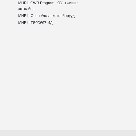
MHRI | CWR Program - ОУ-н жишиг
хөтөлбөр
MHRI - Олон Улсын хөтөлбөрүүд
MHRI - ТӨГСӨГЧИД