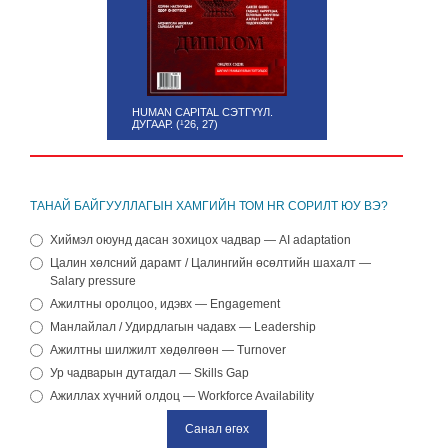
HUMAN CAPITAL СЭТГҮҮЛ.
ДУГААР. (¹26, 27)
ТАНАЙ БАЙГУУЛЛАГЫН ХАМГИЙН ТОМ HR СОРИЛТ ЮУ ВЭ?
Хиймэл оюунд дасан зохицох чадвар — AI adaptation
Цалин хөлсний дарамт / Цалингийн өсөлтийн шахалт —
Salary pressure
Ажилтны оролцоо, идэвх — Engagement
Манлайлал / Удирдлагын чадавх — Leadership
Ажилтны шилжилт хөдөлгөөн — Turnover
Ур чадварын дутагдал — Skills Gap
Ажиллах хүчний олдоц — Workforce Availability