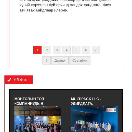
хүний хүрээлэн буй орчинд хандах хандлага, биеэ
авч явах байдлаар илэрнэ.
1
2
3
4
5
6
7
8
Дараах
Сүүлийнх
HR Фото
МОНГОЛЫН ТОП
MULTIPACK LLC -
Ү
КОМПАНИУДЫН
УДИРДЛАГА,
СТ
ТӨЛӨӨЛӨЛ ОЛОН УЛСЫН
МАНАЙЛЛЫН БАГЦ
У
GLOBAL HR FORUM
СУРГАЛТ, СЕМИНАР
СУ
(GHRF)-Д АМЖИЛТАЙ
ЗОХИОН БАЙГУУЛАВ -
С
ОРОЛЦЛОО. - МОНГОЛЫН
ЭКОЛОГИД ЭЭЛТЭЙ,
Х
ХҮНИЙ НӨӨЦИЙН
ЭДИЙН ЗАСАГТ
Н