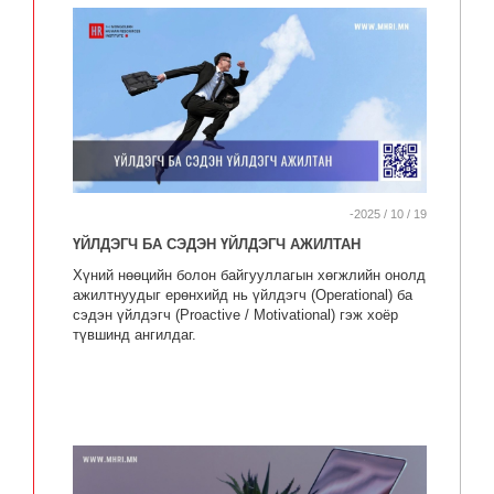
-2025 / 10 / 19
ҮЙЛДЭГЧ БА СЭДЭН ҮЙЛДЭГЧ АЖИЛТАН
Хүний нөөцийн болон байгууллагын хөгжлийн онолд
ажилтнуудыг ерөнхийд нь үйлдэгч (Operational) ба
сэдэн үйлдэгч (Proactive / Motivational) гэж хоёр
түвшинд ангилдаг.