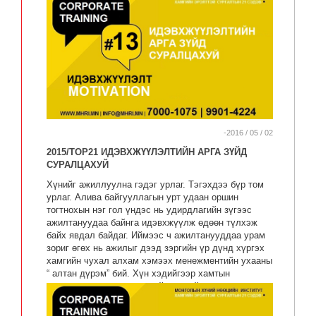
-2016 / 05 / 02
2015/TOP21 ИДЭВХЖҮҮЛЭЛТИЙН АРГА ЗҮЙД
СУРАЛЦАХУЙ
Хүнийг ажиллуулна гэдэг урлаг. Тэгэхдээ бүр том
урлаг. Алива байгууллагын урт удаан оршин
тогтнохын нэг гол үндэс нь удирдлагийн зүгээс
ажилтануудаа байнга идэвхжүүлж өдөөн түлхэж
байх явдал байдаг. Иймээс ч ажилтанууддаа урам
зориг өгөх нь ажилыг дээд зэргийн үр дүнд хүргэх
хамгийн чухал алхам хэмээх менежментийн ухааны
“ алтан дүрэм” бий. Хүн хэдийгээр хамтын
хөдөлмөрт оролцдог хэдий ч хувийн хэрэгцээ,
сонирхлоо хэзээ ч орхидоггүй.