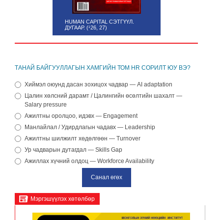
HUMAN CAPITAL СЭТГҮҮЛ.
ДУГААР. (¹26, 27)
ТАНАЙ БАЙГУУЛЛАГЫН ХАМГИЙН ТОМ HR СОРИЛТ ЮУ ВЭ?
Хиймэл оюунд дасан зохицох чадвар — AI adaptation
Цалин хөлсний дарамт / Цалингийн өсөлтийн шахалт —
Salary pressure
Ажилтны оролцоо, идэвх — Engagement
Манлайлал / Удирдлагын чадавх — Leadership
Ажилтны шилжилт хөдөлгөөн — Turnover
Ур чадварын дутагдал — Skills Gap
Ажиллах хүчний олдоц — Workforce Availability
Мэргэшүүлэх хөтөлбөр