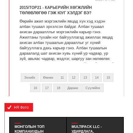
2015/TOP21 - КАРЬЕРИЙН ХӨГЖЛИЙН
ТӨЛӨВЛӨГӨӨ ГЭЖ ЮУГ ХЭЛДЭГ ВЭ?
Өөрийн ажил мэргэжлийн явцад хүн хэд хэдэн
албан тушаал эрхэлсэн байдаг. Албан тушаал
ахисан дараалллыг мэргэжлийн карьер гэнэ.
Ажилтаны тухайн нэг байгууллагад ажиллах явцад
ахисан албан тушаалын дарааллыг уг хүний
байгууллага дахь карьер гэнэ. Албан тушаалын
дараалалд шат ахисан хувь хүний ур чадвар, ур
зүй, авьяас чадвар, мэдлэг, шаргуу зан нөлөөлөх
ба нөгөө талаас гадны нөлөөлөл зайлшгүй хэрэгтэй
гэж үздэг. Иймээс байгууллага хүмүүс ахихад
тусламж дэмжлэг үзүүлж байх ёстой.
Эхнийх
Өмнөх
11
12
13
14
15
16
17
18
Дараах
Сүүлийнх
HR Фото
МОНГОЛЫН ТОП
MULTIPACK LLC -
Ү
КОМПАНИУДЫН
УДИРДЛАГА,
СТ