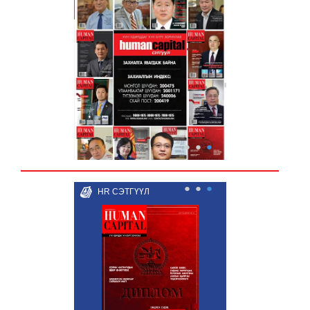
●
●
●
●
●
●
HR СЭТГҮҮЛ