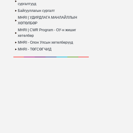
сургалтууд
Байгууллагын сургалт
MHRI | УДИРДЛАГА МАНЛАЙЛЛЫН
ХӨТӨЛБӨР
MHRI | CWR Program - ОУ-н жишиг
хөтөлбөр
MHRI - Олон Улсын хөтөлбөрүүд
MHRI - ТӨГСӨГЧИД