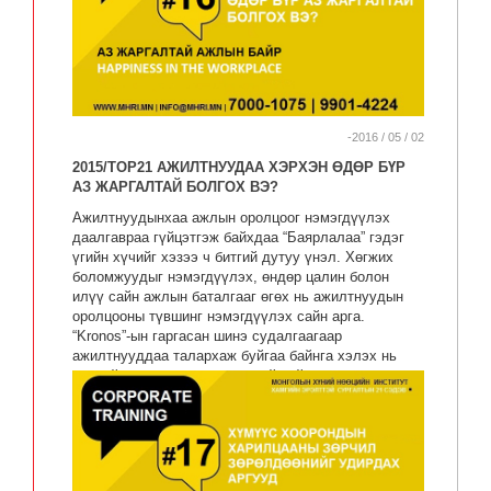
-2016 / 05 / 02
2015/TOP21 АЖИЛТНУУДАА ХЭРХЭН ӨДӨР БҮР
АЗ ЖАРГАЛТАЙ БОЛГОХ ВЭ?
Ажилтнуудынхаа ажлын оролцоог нэмэгдүүлэх
даалгавраа гүйцэтгэж байхдаа “Баярлалаа” гэдэг
үгийн хүчийг хэзээ ч битгий дутуу үнэл. Хөгжих
боломжуудыг нэмэгдүүлэх, өндөр цалин болон
илүү сайн ажлын баталгааг өгөх нь ажилтнуудын
оролцооны түвшинг нэмэгдүүлэх сайн арга.
“Kronos”-ын гаргасан шинэ судалгаагаар
ажилтнууддаа талархаж буйгаа байнга хэлэх нь
тэднийг өдөр тутам жаргалтай байлгахад тусалдаг
гэдгийг олж тогтоожээ.Америкийн Нэгдсэн Улсын
850 ажилтнаас авсан судалгаагаар тэдгээрийн 40%
нь цалин нэмэх тэдэнд урам зориг эсвэл зургаан
сараас багагүй хугацаагаар талархсан сэтгэгдэл
төрүүлдэг гэсэн бол 30% нь сараас багагүй