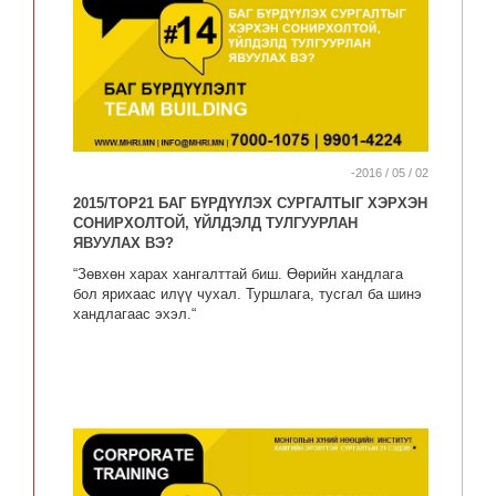
-2016 / 05 / 02
2015/TOP21 БАГ БҮРДҮҮЛЭХ СУРГАЛТЫГ ХЭРХЭН
СОНИРХОЛТОЙ, ҮЙЛДЭЛД ТУЛГУУРЛАН
ЯВУУЛАХ ВЭ?
“Зөвхөн харах хангалттай биш. Өөрийн хандлага
бол ярихаас илүү чухал. Туршлага, тусгал ба шинэ
хандлагаас эхэл.“