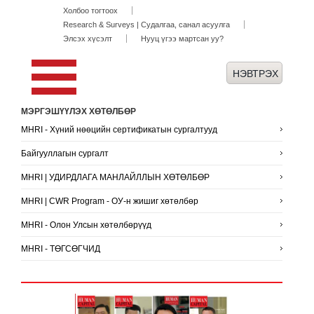
Холбоо тогтоох
Research & Surveys | Судалгаа, санал асуулга
Элсэх хүсэлт
Нууц үгээ мартсан уу?
МЭРГЭШҮҮЛЭХ ХӨТӨЛБӨР
MHRI - Хүний нөөцийн сертификатын сургалтууд
Байгууллагын сургалт
MHRI | УДИРДЛАГА МАНЛАЙЛЛЫН ХӨТӨЛБӨР
MHRI | CWR Program - ОУ-н жишиг хөтөлбөр
MHRI - Олон Улсын хөтөлбөрүүд
MHRI - ТӨГСӨГЧИД