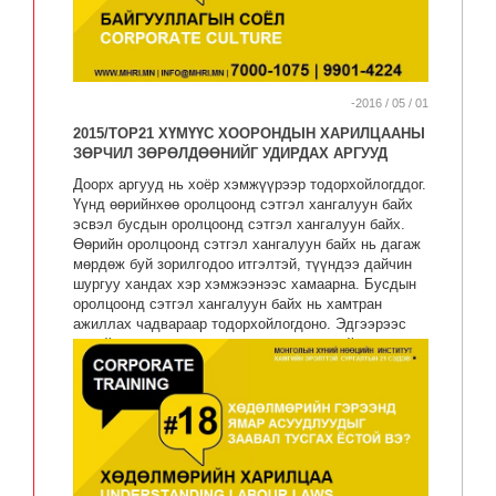
хугацаагаар сэтгэл ханамжтай байдаг аж.
-2016 / 05 / 01
2015/TOP21 ХҮМҮҮС ХООРОНДЫН ХАРИЛЦААНЫ
ЗӨРЧИЛ ЗӨРӨЛДӨӨНИЙГ УДИРДАХ АРГУУД
Доорх аргууд нь хоёр хэмжүүрээр тодорхойлогддог.
Үүнд өөрийнхөө оролцоонд сэтгэл хангалуун байх
эсвэл бусдын оролцоонд сэтгэл хангалуун байх.
Өөрийн оролцоонд сэтгэл хангалуун байх нь дагаж
мөрдөж буй зорилгодоо итгэлтэй, түүндээ дайчин
шургуу хандах хэр хэмжээнээс хамаарна. Бусдын
оролцоонд сэтгэл хангалуун байх нь хамтран
ажиллах чадвараар тодорхойлогдоно. Эдгээрээс
эхний ээлжинд төлөөлөн өөртөө итгэлгүй, шаргуу
биш, хамтрах сонирхолгүй гэдгийн хослол болох
"зайлсхийх" аргыг авч үзье.