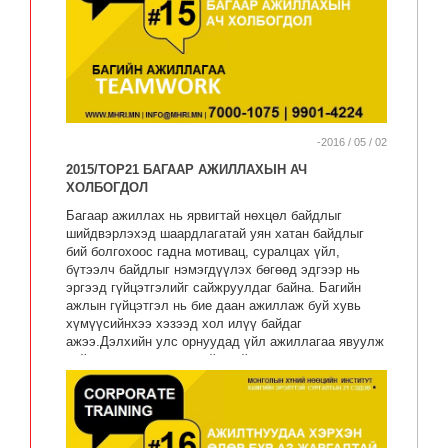
-2016 / 05 / 02
2015/TOP21 БАГААР АЖИЛЛАХЫН АЧ
ХОЛБОГДОЛ
Багаар ажиллах нь ярвигтай нөхцөл байдлыг
шийдвэрлэхэд шаардлагатай уян хатан байдлыг
бий болгохоос гадна мотивац, суралцах үйл,
бүтээлч байдлыг нэмэгдүүлэх бөгөөд эдгээр нь
эргээд гүйцэтгэлийг сайжруулдаг байна. Багийн
ажлын гүйцэтгэл нь бие даан ажиллаж буй хувь
хүмүүсийнхээ хэзээд хол илүү байдаг
ажээ.Дэлхийн улс орнуудад үйл ажиллагаа явуулж
буй улсын болоод хувийн байгууллагууд гол төлөв
эдийн засгийн учир шалтгаанаар бүхий л түвшинд
ажиллаж буй хүн хүчнийхээ тоог цөөлж байгаагаас
үлдсэн хүмүүс нь ажил хөдөлмөрөө илүү шуурхай
хийж гүйцэтгэх шаардлагатай болдог ажээ.