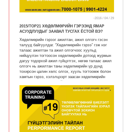
-2016 / 04 / 29
2015/TOP21 ХӨДӨЛМӨРИЙН ГЭРЭЭНД ЯМАР
АСУУДЛУУДЫГ ЗААВАЛ ТУСГАХ ЁСТОЙ ВЭ?
Хөдөлмөрийн гэрээг ажилтан, ажил олгогч гэсэн
талууд байгуулдаг. “Хөдөлмөрийн гэрээ” гэж нэг
талаас ажилтан та ажил олгогчоос хуульд
нийцүүлэн тогтоосон хөдөлмөрийн дотоод журмын
дагуу тодорхой ажил гүйцэтгэх, нөгөө талаас ажил
олгогч нь ажилтан таны хөдөлмөрийн үр дүнд
тохирсон цалин хөлс олгох, хууль тогтоомж болон
хамтын гэрээ, хэлэлцээрт заасан хөдөлмөрийн
нөхцөлөөр хангах тухай харилцан үүрэг хүлээсэн
тохиролцоог хэлнэ.