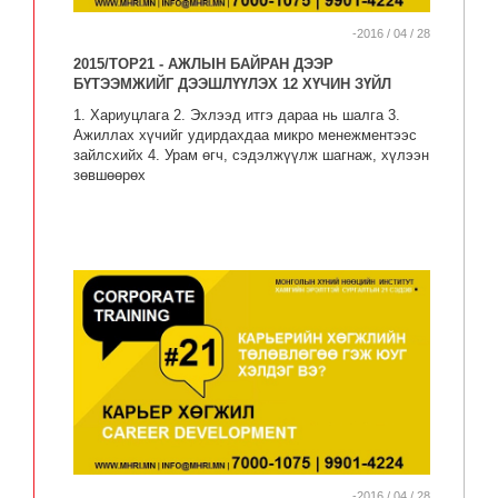
-2016 / 04 / 28
2015/TOP21 - АЖЛЫН БАЙРАН ДЭЭР
БҮТЭЭМЖИЙГ ДЭЭШЛҮҮЛЭХ 12 ХҮЧИН ЗҮЙЛ
1. Хариуцлага 2. Эхлээд итгэ дараа нь шалга 3.
Ажиллах хүчийг удирдахдаа микро менежментээс
зайлсхийх 4. Урам өгч, сэдэлжүүлж шагнаж, хүлээн
зөвшөөрөх
-2016 / 04 / 28